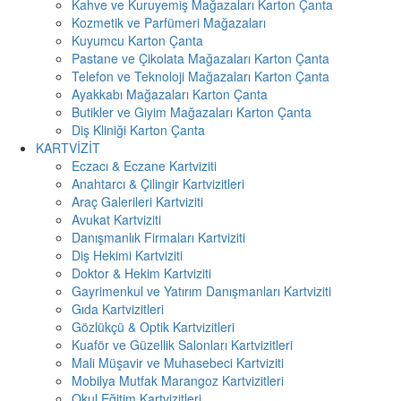
Kahve ve Kuruyemiş Mağazaları Karton Çanta
Kozmetik ve Parfümeri Mağazaları
Kuyumcu Karton Çanta
Pastane ve Çikolata Mağazaları Karton Çanta
Telefon ve Teknoloji Mağazaları Karton Çanta
Ayakkabı Mağazaları Karton Çanta
Butikler ve Giyim Mağazaları Karton Çanta
Diş Kliniği Karton Çanta
KARTVİZİT
Eczacı & Eczane Kartviziti
Anahtarcı & Çilingir Kartvizitleri
Araç Galerileri Kartviziti
Avukat Kartviziti
Danışmanlık Firmaları Kartviziti
Diş Hekimi Kartviziti
Doktor & Hekim Kartviziti
Gayrimenkul ve Yatırım Danışmanları Kartviziti
Gıda Kartvizitleri
Gözlükçü & Optik Kartvizitleri
Kuaför ve Güzellik Salonları Kartvizitleri
Mali Müşavir ve Muhasebeci Kartviziti
Mobilya Mutfak Marangoz Kartvizitleri
Okul Eğitim Kartvizitleri