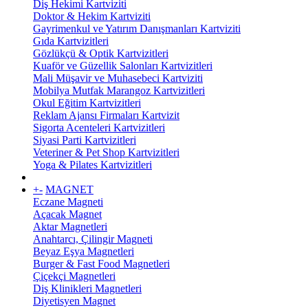
Diş Hekimi Kartviziti
Doktor & Hekim Kartviziti
Gayrimenkul ve Yatırım Danışmanları Kartviziti
Gıda Kartvizitleri
Gözlükçü & Optik Kartvizitleri
Kuaför ve Güzellik Salonları Kartvizitleri
Mali Müşavir ve Muhasebeci Kartviziti
Mobilya Mutfak Marangoz Kartvizitleri
Okul Eğitim Kartvizitleri
Reklam Ajansı Firmaları Kartvizit
Sigorta Acenteleri Kartvizitleri
Siyasi Parti Kartvizitleri
Veteriner & Pet Shop Kartvizitleri
Yoga & Pilates Kartvizitleri
+
-
MAGNET
Eczane Magneti
Açacak Magnet
Aktar Magnetleri
Anahtarcı, Çilingir Magneti
Beyaz Eşya Magnetleri
Burger & Fast Food Magnetleri
Çiçekçi Magnetleri
Diş Klinikleri Magnetleri
Diyetisyen Magnet