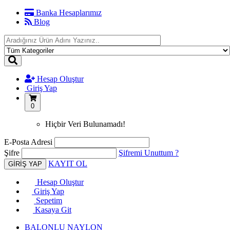
Banka Hesaplarımız
Blog
Hesap Oluştur
Giriş Yap
0
Hiçbir Veri Bulunamadı!
E-Posta Adresi
Şifre
Şifremi Unuttum ?
KAYIT OL
Hesap Oluştur
Giriş Yap
Sepetim
Kasaya Git
BALONLU NAYLON