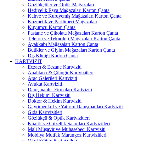
Gözlükçüler ve Optik Mağazaları
Hediyelik Eşya Mağazaları Karton Çanta
Kahve ve Kuruyemiş Mağazaları Karton Çanta
Kozmetik ve Parfümeri Mağazaları
Kuyumcu Karton Çanta
Pastane ve Çikolata Mağazaları Karton Çanta
Telefon ve Teknoloji Mağazaları Karton Çanta
Ayakkabı Mağazaları Karton Çanta
Butikler ve Giyim Mağazaları Karton Çanta
Diş Kliniği Karton Çanta
KARTVİZİT
Eczacı & Eczane Kartviziti
Anahtarcı & Çilingir Kartvizitleri
Araç Galerileri Kartviziti
Avukat Kartviziti
Danışmanlık Firmaları Kartviziti
Diş Hekimi Kartviziti
Doktor & Hekim Kartviziti
Gayrimenkul ve Yatırım Danışmanları Kartviziti
Gıda Kartvizitleri
Gözlükçü & Optik Kartvizitleri
Kuaför ve Güzellik Salonları Kartvizitleri
Mali Müşavir ve Muhasebeci Kartviziti
Mobilya Mutfak Marangoz Kartvizitleri
Okul Eğitim Kartvizitleri