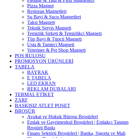
Pastane & Tatlı & Fırın Magnetleri
Pizza Magnet
Restoran Magnetleri
Su Bayi & Sucu Magnetleri
Taksi Magneti
Teknik Servis Magneti
Temizlik Şirketi & Temizlikçi Magneti
Tüp Bayi & Tüpçü Magneti
Usta & Tamirci Magneti
Veteriner & Pet Shop Magneti
POS RULOSU
PROMOSYON ÜRÜNLERİ
TABELA
BAYRAK
E TABELA
LED EKRAN
REKLAM DUBALARI
TERMAL ETİKET
ZARF
BASKISIZ ATLET POŞET
BROŞÜR
Avukat ve Hukuk Bürosu Broşürleri
Emlak ve Gayrimenkul Broşürleri | Emlakçı Tanıtım
Broşürü Baskı
Finans Sektörü Broşürleri | Banka, Sigorta ve Mali