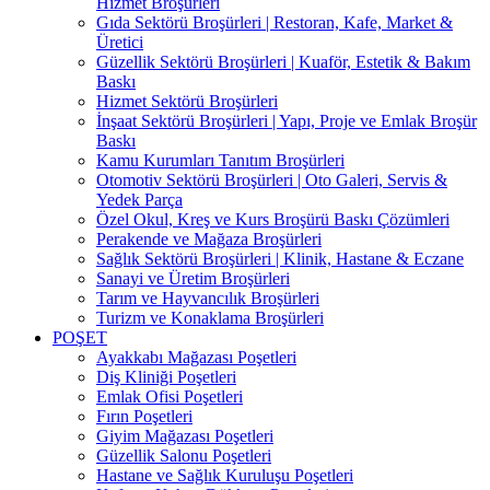
Hizmet Broşürleri
Gıda Sektörü Broşürleri | Restoran, Kafe, Market &
Üretici
Güzellik Sektörü Broşürleri | Kuaför, Estetik & Bakım
Baskı
Hizmet Sektörü Broşürleri
İnşaat Sektörü Broşürleri | Yapı, Proje ve Emlak Broşür
Baskı
Kamu Kurumları Tanıtım Broşürleri
Otomotiv Sektörü Broşürleri | Oto Galeri, Servis &
Yedek Parça
Özel Okul, Kreş ve Kurs Broşürü Baskı Çözümleri
Perakende ve Mağaza Broşürleri
Sağlık Sektörü Broşürleri | Klinik, Hastane & Eczane
Sanayi ve Üretim Broşürleri
Tarım ve Hayvancılık Broşürleri
Turizm ve Konaklama Broşürleri
POŞET
Ayakkabı Mağazası Poşetleri
Diş Kliniği Poşetleri
Emlak Ofisi Poşetleri
Fırın Poşetleri
Giyim Mağazası Poşetleri
Güzellik Salonu Poşetleri
Hastane ve Sağlık Kuruluşu Poşetleri