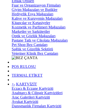
Emlak Ofisleri
Fuar ve Organizasyon Firmaları
Giyim Mağazaları ve Butikler
Hediyelik Eşya Mağazaları
Kahve ve Kuruyemiş Mağazaları
Kitapçılar ve Kırtasiyeler
Kozmetik ve Parfümeri Mağazaları
Marketler ve Şarküteriler
Optik ve Gözlük Mağazaları
Pastane Tatlı ve Çikolata Mağazaları
Pet Shop Bez Çantaları
Sağlık ve Güzellik Sektörü
Veteriner Klinik Bez Çantaları
POS RULOSU
TERMAL ETİKET
+
-
KARTVİZİT
Eczacı & Eczane Kartviziti
Anahtarcı & Çilingir Kartvizitleri
Araç Galerileri Kartviziti
Avukat Kartviziti
Danışmanlık Firmaları Kartviziti