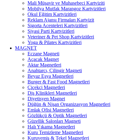
Mali Müşavir ve Muhasebeci Kartviziti
Mobilya Mutfak Marangoz Kartvizitleri
Okul Eğitim Kartvizitleri
Reklam Ajansı Firmaları Kartvizit
Sigorta Acenteleri Kartvizitleri
Siyasi Parti Kartvizitleri
Veteriner & Pet Shop Kartvizitleri
Yoga & Pilates Kartvizitleri
MAGNET
Eczane Magneti
Açacak Magnet
Aktar Magnetleri
Anahtarcı, Çilingir Magneti
Beyaz Eşya Magnetleri
Burger & Fast Food Magnetleri
Çiçekçi Magnetleri
Diş Klinikleri Magnetleri
Diyetisyen Magnet
Düğün & Nişan Organizasyon Magnetleri
Emlak Ofisi Magnetleri
Gözlükçü & Optik Magnetleri
Güzellik Salonları Magneti
Halı Yıkama Magnetleri
Kuru Temizleme Magnetleri
Kuruyemiş & Tekel Magnetleri