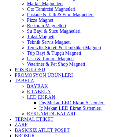
Market Magnetleri
Oto Tamircisi Magnetleri
Pastane & Tatlı & Fırın Magnetleri
Pizza Magnet
Restoran Magnetleri
Su Bayi & Sucu Magnetleri
Taksi Magneti
Teknik Servis Magneti
Temizlik Şirketi & Temizlikçi Magneti
Tüp Bayi & Tüpçü Magneti
Usta & Tamirci Magneti
Veteriner & Pet Shop Magneti
POS RULOSU
PROMOSYON ÜRÜNLERİ
TABELA
BAYRAK
E TABELA
LED EKRAN
Dış Mekan LED Ekran Sistemleri
İç Mekan LED Ekran Sistemleri
REKLAM DUBALARI
TERMAL ETİKET
ZARF
BASKISIZ ATLET POŞET
BROŞÜR