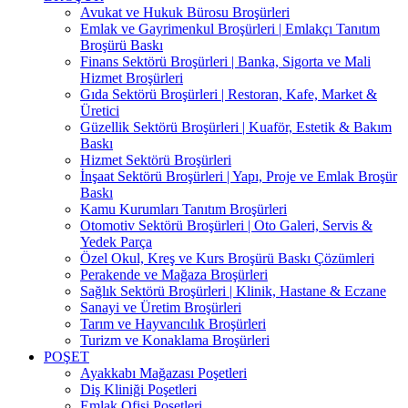
Avukat ve Hukuk Bürosu Broşürleri
Emlak ve Gayrimenkul Broşürleri | Emlakçı Tanıtım
Broşürü Baskı
Finans Sektörü Broşürleri | Banka, Sigorta ve Mali
Hizmet Broşürleri
Gıda Sektörü Broşürleri | Restoran, Kafe, Market &
Üretici
Güzellik Sektörü Broşürleri | Kuaför, Estetik & Bakım
Baskı
Hizmet Sektörü Broşürleri
İnşaat Sektörü Broşürleri | Yapı, Proje ve Emlak Broşür
Baskı
Kamu Kurumları Tanıtım Broşürleri
Otomotiv Sektörü Broşürleri | Oto Galeri, Servis &
Yedek Parça
Özel Okul, Kreş ve Kurs Broşürü Baskı Çözümleri
Perakende ve Mağaza Broşürleri
Sağlık Sektörü Broşürleri | Klinik, Hastane & Eczane
Sanayi ve Üretim Broşürleri
Tarım ve Hayvancılık Broşürleri
Turizm ve Konaklama Broşürleri
POŞET
Ayakkabı Mağazası Poşetleri
Diş Kliniği Poşetleri
Emlak Ofisi Poşetleri