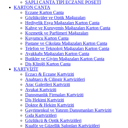
SAPLI ÇANTA TİPİ ECZANE POŞETİ
KARTON ÇANTA
Eczane Karton Çanta
Gözlükçüler ve Optik Mağazaları
Hediyelik Eşya Mağazaları Karton Çanta
Kahve ve Kuruyemiş Mağazaları Karton Çanta
Kozmetik ve Parfümeri Mağazaları
Kuyumcu Karton Çanta
Pastane ve Çikolata Mağazaları Karton Çanta
Telefon ve Teknoloji Mağazaları Karton Çanta
Ayakkabı Mağazaları Karton Çanta
Butikler ve Giyim Mağazaları Karton Çanta
Diş Kliniği Karton Çanta
KARTVİZİT
Eczacı & Eczane Kartviziti
Anahtarcı & Çilingir Kartvizitleri
Araç Galerileri Kartviziti
Avukat Kartviziti
Danışmanlık Firmaları Kartviziti
Diş Hekimi Kartviziti
Doktor & Hekim Kartviziti
Gayrimenkul ve Yatırım Danışmanları Kartviziti
Gıda Kartvizitleri
Gözlükçü & Optik Kartvizitleri
Kuaför ve Güzellik Salonları Kartvizitleri