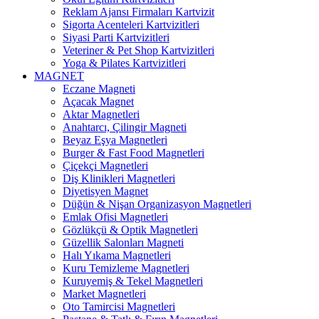
Reklam Ajansı Firmaları Kartvizit
Sigorta Acenteleri Kartvizitleri
Siyasi Parti Kartvizitleri
Veteriner & Pet Shop Kartvizitleri
Yoga & Pilates Kartvizitleri
MAGNET
Eczane Magneti
Açacak Magnet
Aktar Magnetleri
Anahtarcı, Çilingir Magneti
Beyaz Eşya Magnetleri
Burger & Fast Food Magnetleri
Çiçekçi Magnetleri
Diş Klinikleri Magnetleri
Diyetisyen Magnet
Düğün & Nişan Organizasyon Magnetleri
Emlak Ofisi Magnetleri
Gözlükçü & Optik Magnetleri
Güzellik Salonları Magneti
Halı Yıkama Magnetleri
Kuru Temizleme Magnetleri
Kuruyemiş & Tekel Magnetleri
Market Magnetleri
Oto Tamircisi Magnetleri