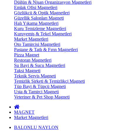
Düğün & Nişan Organizasyon Magnetleri
Emlak Ofisi Magnetleri
Gözlükçü & Optik Magnetleri
Güzellik Salonları Magneti
Halı Yıkama Magnetleri
Kuru Temizleme Magnetleri
Kuruyemiş & Tekel Magnetleri
Market Magnetleri
Oto Tamircisi Magnetleri
Pastane & Tatlı & Fırın Magnetleri
Pizza Magnet
Restoran Magnetleri
Su Bayi & Sucu Magnetleri
Taksi Magneti
Teknik Servis Magneti
Temizlik Şirketi & Temizlikçi Magneti
Tüp Bayi & Tüpçü Magneti
Usta & Tamirci Magneti
Veteriner & Pet Shop Magneti
MAGNET
Market Magnetleri
BALONLU NAYLON