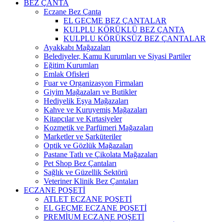
BEZ ÇANTA
Eczane Bez Çanta
EL GEÇME BEZ ÇANTALAR
KULPLU KÖRÜKLÜ BEZ ÇANTA
KULPLU KÖRÜKSÜZ BEZ ÇANTALAR
Ayakkabı Mağazaları
Belediyeler, Kamu Kurumları ve Siyasi Partiler
Eğitim Kurumları
Emlak Ofisleri
Fuar ve Organizasyon Firmaları
Giyim Mağazaları ve Butikler
Hediyelik Eşya Mağazaları
Kahve ve Kuruyemiş Mağazaları
Kitapçılar ve Kırtasiyeler
Kozmetik ve Parfümeri Mağazaları
Marketler ve Şarküteriler
Optik ve Gözlük Mağazaları
Pastane Tatlı ve Çikolata Mağazaları
Pet Shop Bez Çantaları
Sağlık ve Güzellik Sektörü
Veteriner Klinik Bez Çantaları
ECZANE POŞETİ
ATLET ECZANE POŞETİ
EL GEÇME ECZANE POŞETİ
PREMİUM ECZANE POŞETİ