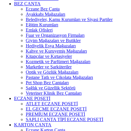
BEZ ÇANTA
Eczane Bez Çanta
Ayakkabı Mağazaları
Belediyeler, Kamu Kurumları ve Siyasi Partiler
Eğitim Kurumları
Emlak Ofisleri
Fuar ve Organizasyon Firmaları
Giyim Mağazaları ve Butikler
Hediyelik Eşya Mağazaları
Kahve ve Kuruyemiş Mağazaları
Kitapçılar ve Kırtasiyeler
Kozmetik ve Parfümeri Mağazaları
Marketler ve Şarküteriler
Optik ve Gözlük Mağazaları
Pastane Tatlı ve Çikolata Mağazaları
Pet Shop Bez Çantaları
Sağlık ve Güzellik Sektörü
Veteriner Klinik Bez Çantaları
ECZANE POŞETİ
ATLET ECZANE POŞETİ
EL GEÇME ECZANE POŞETİ
PREMİUM ECZANE POŞETİ
SAPLI ÇANTA TİPİ ECZANE POŞETİ
KARTON ÇANTA
Eczane Karton Çanta