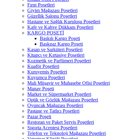
Fırın Poşetleri
Giyim Mağazası Poşetleri
Güzellik Salonu Poşetleri
Hastane ve Sağlık Kuruluşu Poşetleri
Kafe ve Kahve Dükkanı Poşetleri
KARGO POŞETİ
Baskılı Kargo Poşeti
Baskısız Kargo Poşeti
Kasap ve Şarküteri Poşetleri
Kitapçı ve Kırtasiye Poşetleri
Kozmetik ve Parfümeri Poşetleri
Kuaför Poşetleri
Kuruyemiş Poşetleri
Kuyumcu Poşetleri
Mali Müşavir ve Muhasebe Ofisi Poşetleri
Manav Poşeti
Market ve Süpermarket Poşetleri
Optik ve Gözlük Mağazası Poşetleri
Oyuncak Mağazası Poşetleri
Pastane ve Tatlıcı Poşetleri
Pazar Poşeti
Restoran ve Paket Servis Poşetleri
Sigorta Acentesi Poşetleri
Telefon ve Teknoloji Mağazası Poşetleri
Veteriner Kliniği Poşetleri