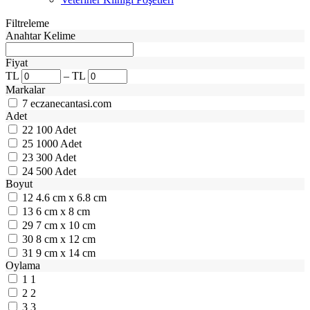
Filtreleme
Anahtar Kelime
Fiyat
TL
–
TL
Markalar
7
eczanecantasi.com
Adet
22
100 Adet
25
1000 Adet
23
300 Adet
24
500 Adet
Boyut
12
4.6 cm x 6.8 cm
13
6 cm x 8 cm
29
7 cm x 10 cm
30
8 cm x 12 cm
31
9 cm x 14 cm
Oylama
1
1
2
2
3
3