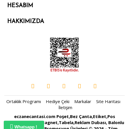
HESABIM
HAKKIMIZDA
Ortaklık Programı
Hediye Çeki
Markalar
Site Haritası
İletişim
eczanecantasi.com Poşet,Bez Çanta,Etiket,Pos
Rulosu,Kartvizit,Magnet,Tabela,Reklam Dubası, Balonlu
Whatsapp !
Naylon, Baskılı Promosyon Ürünleri © 2026 - Tüm