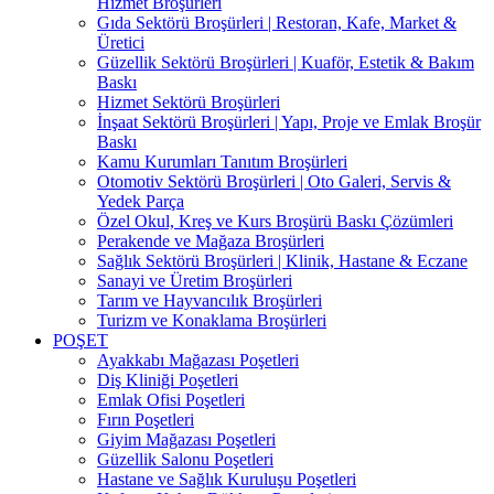
Hizmet Broşürleri
Gıda Sektörü Broşürleri | Restoran, Kafe, Market &
Üretici
Güzellik Sektörü Broşürleri | Kuaför, Estetik & Bakım
Baskı
Hizmet Sektörü Broşürleri
İnşaat Sektörü Broşürleri | Yapı, Proje ve Emlak Broşür
Baskı
Kamu Kurumları Tanıtım Broşürleri
Otomotiv Sektörü Broşürleri | Oto Galeri, Servis &
Yedek Parça
Özel Okul, Kreş ve Kurs Broşürü Baskı Çözümleri
Perakende ve Mağaza Broşürleri
Sağlık Sektörü Broşürleri | Klinik, Hastane & Eczane
Sanayi ve Üretim Broşürleri
Tarım ve Hayvancılık Broşürleri
Turizm ve Konaklama Broşürleri
POŞET
Ayakkabı Mağazası Poşetleri
Diş Kliniği Poşetleri
Emlak Ofisi Poşetleri
Fırın Poşetleri
Giyim Mağazası Poşetleri
Güzellik Salonu Poşetleri
Hastane ve Sağlık Kuruluşu Poşetleri