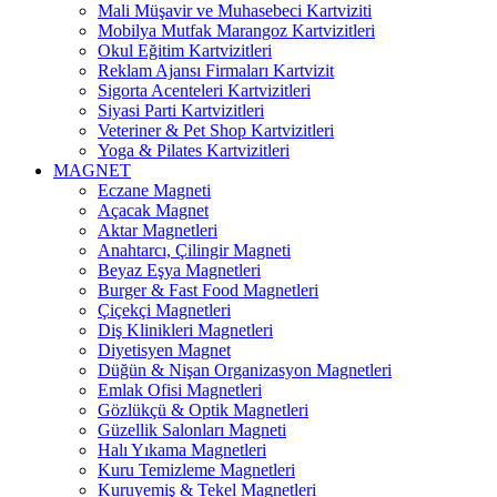
Mali Müşavir ve Muhasebeci Kartviziti
Mobilya Mutfak Marangoz Kartvizitleri
Okul Eğitim Kartvizitleri
Reklam Ajansı Firmaları Kartvizit
Sigorta Acenteleri Kartvizitleri
Siyasi Parti Kartvizitleri
Veteriner & Pet Shop Kartvizitleri
Yoga & Pilates Kartvizitleri
MAGNET
Eczane Magneti
Açacak Magnet
Aktar Magnetleri
Anahtarcı, Çilingir Magneti
Beyaz Eşya Magnetleri
Burger & Fast Food Magnetleri
Çiçekçi Magnetleri
Diş Klinikleri Magnetleri
Diyetisyen Magnet
Düğün & Nişan Organizasyon Magnetleri
Emlak Ofisi Magnetleri
Gözlükçü & Optik Magnetleri
Güzellik Salonları Magneti
Halı Yıkama Magnetleri
Kuru Temizleme Magnetleri
Kuruyemiş & Tekel Magnetleri