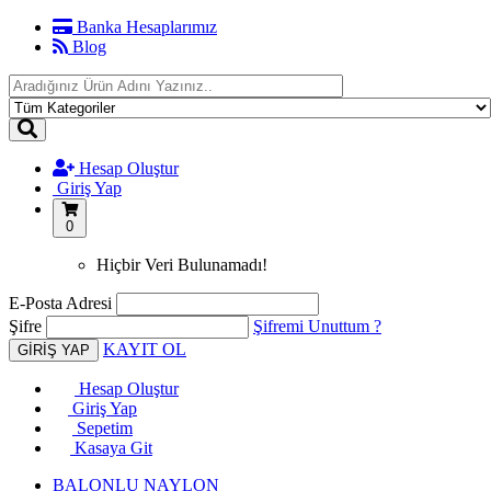
Banka Hesaplarımız
Blog
Hesap Oluştur
Giriş Yap
0
Hiçbir Veri Bulunamadı!
E-Posta Adresi
Şifre
Şifremi Unuttum ?
KAYIT OL
Hesap Oluştur
Giriş Yap
Sepetim
Kasaya Git
BALONLU NAYLON