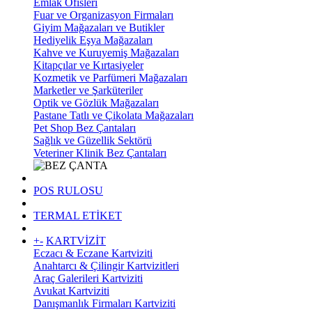
Emlak Ofisleri
Fuar ve Organizasyon Firmaları
Giyim Mağazaları ve Butikler
Hediyelik Eşya Mağazaları
Kahve ve Kuruyemiş Mağazaları
Kitapçılar ve Kırtasiyeler
Kozmetik ve Parfümeri Mağazaları
Marketler ve Şarküteriler
Optik ve Gözlük Mağazaları
Pastane Tatlı ve Çikolata Mağazaları
Pet Shop Bez Çantaları
Sağlık ve Güzellik Sektörü
Veteriner Klinik Bez Çantaları
POS RULOSU
TERMAL ETİKET
+
-
KARTVİZİT
Eczacı & Eczane Kartviziti
Anahtarcı & Çilingir Kartvizitleri
Araç Galerileri Kartviziti
Avukat Kartviziti
Danışmanlık Firmaları Kartviziti