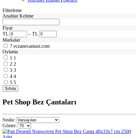
Filtreleme
Anahtar Kelime
Fiyat
TL
–
TL
Markalar
7
eczanecantasi.com
Oylama
1
1
2
2
3
3
4
4
5
5
Pet Shop Bez Çantaları
Sırala:
Göster: