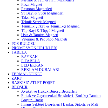
Pastane & Tatlı & Fırın Magnetleri
Pizza Magnet
Restoran Magnetleri
Su Bayi & Sucu Magnetleri
Taksi Magneti
Teknik Servis Magneti
Temizlik Şirketi & Temizlikçi Magneti
Tüp Bayi & Tüpçü Magneti
Usta & Tamirci Magneti
Veteriner & Pet Shop Magneti
POS RULOSU
PROMOSYON ÜRÜNLERİ
TABELA
BAYRAK
E TABELA
LED EKRAN
REKLAM DUBALARI
TERMAL ETİKET
ZARF
BASKISIZ ATLET POŞET
BROŞÜR
Avukat ve Hukuk Bürosu Broşürleri
Emlak ve Gayrimenkul Broşürleri | Emlakçı Tanıtım
Broşürü Baskı
Finans Sektörü Broşürleri | Banka, Sigorta ve Mali