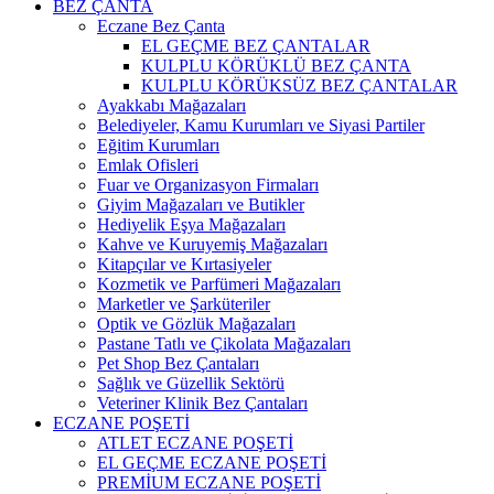
BEZ ÇANTA
Eczane Bez Çanta
EL GEÇME BEZ ÇANTALAR
KULPLU KÖRÜKLÜ BEZ ÇANTA
KULPLU KÖRÜKSÜZ BEZ ÇANTALAR
Ayakkabı Mağazaları
Belediyeler, Kamu Kurumları ve Siyasi Partiler
Eğitim Kurumları
Emlak Ofisleri
Fuar ve Organizasyon Firmaları
Giyim Mağazaları ve Butikler
Hediyelik Eşya Mağazaları
Kahve ve Kuruyemiş Mağazaları
Kitapçılar ve Kırtasiyeler
Kozmetik ve Parfümeri Mağazaları
Marketler ve Şarküteriler
Optik ve Gözlük Mağazaları
Pastane Tatlı ve Çikolata Mağazaları
Pet Shop Bez Çantaları
Sağlık ve Güzellik Sektörü
Veteriner Klinik Bez Çantaları
ECZANE POŞETİ
ATLET ECZANE POŞETİ
EL GEÇME ECZANE POŞETİ
PREMİUM ECZANE POŞETİ