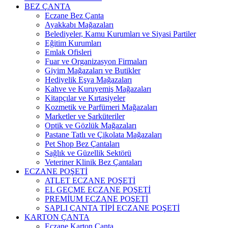
BEZ ÇANTA
Eczane Bez Çanta
Ayakkabı Mağazaları
Belediyeler, Kamu Kurumları ve Siyasi Partiler
Eğitim Kurumları
Emlak Ofisleri
Fuar ve Organizasyon Firmaları
Giyim Mağazaları ve Butikler
Hediyelik Eşya Mağazaları
Kahve ve Kuruyemiş Mağazaları
Kitapçılar ve Kırtasiyeler
Kozmetik ve Parfümeri Mağazaları
Marketler ve Şarküteriler
Optik ve Gözlük Mağazaları
Pastane Tatlı ve Çikolata Mağazaları
Pet Shop Bez Çantaları
Sağlık ve Güzellik Sektörü
Veteriner Klinik Bez Çantaları
ECZANE POŞETİ
ATLET ECZANE POŞETİ
EL GEÇME ECZANE POŞETİ
PREMİUM ECZANE POŞETİ
SAPLI ÇANTA TİPİ ECZANE POŞETİ
KARTON ÇANTA
Eczane Karton Çanta