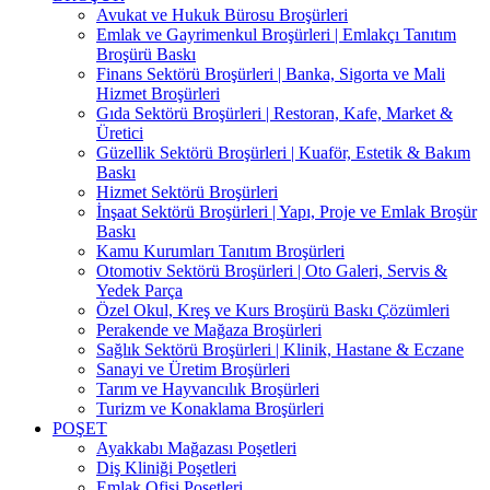
Avukat ve Hukuk Bürosu Broşürleri
Emlak ve Gayrimenkul Broşürleri | Emlakçı Tanıtım
Broşürü Baskı
Finans Sektörü Broşürleri | Banka, Sigorta ve Mali
Hizmet Broşürleri
Gıda Sektörü Broşürleri | Restoran, Kafe, Market &
Üretici
Güzellik Sektörü Broşürleri | Kuaför, Estetik & Bakım
Baskı
Hizmet Sektörü Broşürleri
İnşaat Sektörü Broşürleri | Yapı, Proje ve Emlak Broşür
Baskı
Kamu Kurumları Tanıtım Broşürleri
Otomotiv Sektörü Broşürleri | Oto Galeri, Servis &
Yedek Parça
Özel Okul, Kreş ve Kurs Broşürü Baskı Çözümleri
Perakende ve Mağaza Broşürleri
Sağlık Sektörü Broşürleri | Klinik, Hastane & Eczane
Sanayi ve Üretim Broşürleri
Tarım ve Hayvancılık Broşürleri
Turizm ve Konaklama Broşürleri
POŞET
Ayakkabı Mağazası Poşetleri
Diş Kliniği Poşetleri
Emlak Ofisi Poşetleri