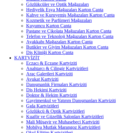
Gözlükçüler ve Optik Mağazaları
Hediyelik Eşya Mağazaları Karton Çanta
Kahve ve Kuruyemiş Mağazaları Karton Çanta
Kozmetik ve Parfümeri Mağazaları
Kuyumcu Karton Çanta
Pastane ve Çikolata Mağazaları Karton Çanta
Telefon ve Teknoloji Mağazaları Karton Çanta
Ayakkabı Mağazaları Karton Çanta
Butikler ve Giyim Mağazaları Karton Çanta
Diş Kliniği Karton Çanta
KARTVİZİT
Eczacı & Eczane Kartviziti
Anahtarcı & Çilingir Kartvizitleri
Araç Galerileri Kartviziti
Avukat Kartviziti
Danışmanlık Firmaları Kartviziti
Diş Hekimi Kartviziti
Doktor & Hekim Kartviziti
Gayrimenkul ve Yatırım Danışmanları Kartviziti
Gıda Kartvizitleri
Gözlükçü & Optik Kartvizitleri
Kuaför ve Güzellik Salonları Kartvizitleri
Mali Müşavir ve Muhasebeci Kartviziti
Mobilya Mutfak Marangoz Kartvizitleri
Okul Eğitim Kartvizitleri