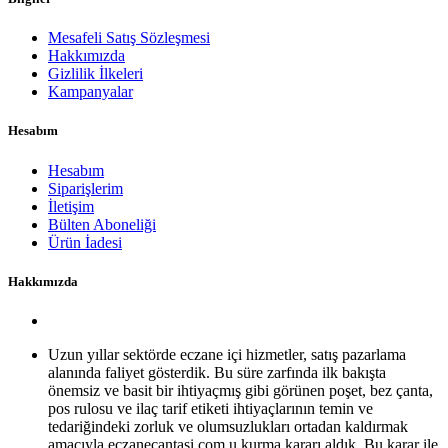
Mesafeli Satış Sözleşmesi
Hakkımızda
Gizlilik İlkeleri
Kampanyalar
Hesabım
Hesabım
Siparişlerim
İletişim
Bülten Aboneliği
Ürün İadesi
Hakkımızda
Uzun yıllar sektörde eczane içi hizmetler, satış pazarlama
alanında faliyet gösterdik. Bu süre zarfında ilk bakışta
önemsiz ve basit bir ihtiyaçmış gibi görünen poşet, bez çanta,
pos rulosu ve ilaç tarif etiketi ihtiyaçlarının temin ve
tedariğindeki zorluk ve olumsuzlukları ortadan kaldırmak
amacıyla eczanecantasi.com u kurma kararı aldık. Bu karar ile