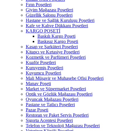
Fırın Poşetleri
Giyim Mağazası Poşetleri
Güzellik Salonu Poşetleri
Hastane ve Sağlık Kuruluşu Poşetleri
Kafe ve Kahve Dükkanı Poşetleri
KARGO POŞETİ
Baskılı Kargo Poşeti
Baskısız Kargo Poşeti
Kasap ve Şarküteri Poşetleri
Kitapçı ve Kırtasiye Poşetleri
Kozmetik ve Parfümeri Poşetleri
Kuaför Poşetleri
Kuruyemiş Poşetleri
Kuyumcu Poşetleri
Mali Müşavir ve Muhasebe Ofisi Poşetleri
Manav Poşeti
Market ve Süpermarket Poşetleri
Optik ve Gözlük Mağazası Poşetleri
Oyuncak Mağazası Poşetleri
Pastane ve Tatlıcı Poşetleri
Pazar Poşeti
Restoran ve Paket Servis Poşetleri
Sigorta Acentesi Poşetleri
Telefon ve Teknoloji Mağazası Poşetleri
Veteriner Kliniği Poşetleri