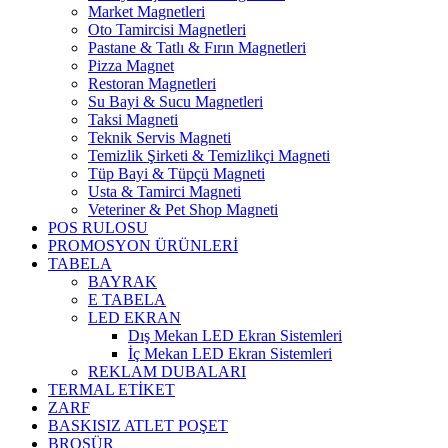
Market Magnetleri
Oto Tamircisi Magnetleri
Pastane & Tatlı & Fırın Magnetleri
Pizza Magnet
Restoran Magnetleri
Su Bayi & Sucu Magnetleri
Taksi Magneti
Teknik Servis Magneti
Temizlik Şirketi & Temizlikçi Magneti
Tüp Bayi & Tüpçü Magneti
Usta & Tamirci Magneti
Veteriner & Pet Shop Magneti
POS RULOSU
PROMOSYON ÜRÜNLERİ
TABELA
BAYRAK
E TABELA
LED EKRAN
Dış Mekan LED Ekran Sistemleri
İç Mekan LED Ekran Sistemleri
REKLAM DUBALARI
TERMAL ETİKET
ZARF
BASKISIZ ATLET POŞET
BROŞÜR