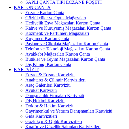
SAPLI ÇANTA TİPİ ECZANE POŞETİ
KARTON ÇANTA
Eczane Karton Çanta
Gözlükçüler ve Optik Mağazaları
Hediyelik Eşya Mağazaları Karton Çanta
Kahve ve Kuruyemiş Mağazaları Karton Çanta
Kozmetik ve Parfümeri Mağazaları
Kuyumcu Karton Çanta
Pastane ve Çikolata Mağazaları Karton Çanta
Telefon ve Teknoloji Mağazaları Karton Çanta
Ayakkabı Mağazaları Karton Çanta
Butikler ve Giyim Mağazaları Karton Çanta
Diş Kliniği Karton Çanta
KARTVİZİT
Eczacı & Eczane Kartviziti
Anahtarcı & Çilingir Kartvizitleri
Araç Galerileri Kartviziti
Avukat Kartviziti
Danışmanlık Firmaları Kartviziti
Diş Hekimi Kartviziti
Doktor & Hekim Kartviziti
Gayrimenkul ve Yatırım Danışmanları Kartviziti
Gıda Kartvizitleri
Gözlükçü & Optik Kartvizitleri
Kuaför ve Güzellik Salonları Kartvizitleri