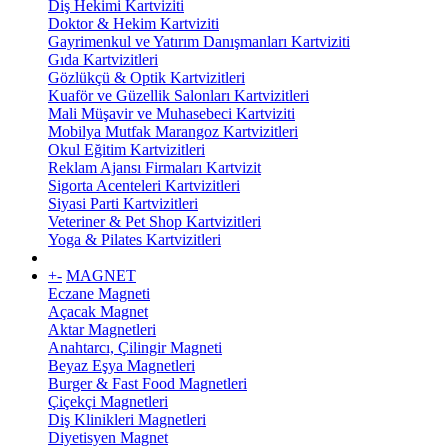
Diş Hekimi Kartviziti
Doktor & Hekim Kartviziti
Gayrimenkul ve Yatırım Danışmanları Kartviziti
Gıda Kartvizitleri
Gözlükçü & Optik Kartvizitleri
Kuaför ve Güzellik Salonları Kartvizitleri
Mali Müşavir ve Muhasebeci Kartviziti
Mobilya Mutfak Marangoz Kartvizitleri
Okul Eğitim Kartvizitleri
Reklam Ajansı Firmaları Kartvizit
Sigorta Acenteleri Kartvizitleri
Siyasi Parti Kartvizitleri
Veteriner & Pet Shop Kartvizitleri
Yoga & Pilates Kartvizitleri
+
-
MAGNET
Eczane Magneti
Açacak Magnet
Aktar Magnetleri
Anahtarcı, Çilingir Magneti
Beyaz Eşya Magnetleri
Burger & Fast Food Magnetleri
Çiçekçi Magnetleri
Diş Klinikleri Magnetleri
Diyetisyen Magnet