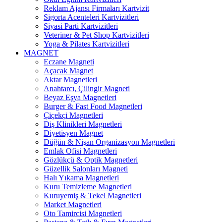
Reklam Ajansı Firmaları Kartvizit
Sigorta Acenteleri Kartvizitleri
Siyasi Parti Kartvizitleri
Veteriner & Pet Shop Kartvizitleri
Yoga & Pilates Kartvizitleri
MAGNET
Eczane Magneti
Açacak Magnet
Aktar Magnetleri
Anahtarcı, Çilingir Magneti
Beyaz Eşya Magnetleri
Burger & Fast Food Magnetleri
Çiçekçi Magnetleri
Diş Klinikleri Magnetleri
Diyetisyen Magnet
Düğün & Nişan Organizasyon Magnetleri
Emlak Ofisi Magnetleri
Gözlükçü & Optik Magnetleri
Güzellik Salonları Magneti
Halı Yıkama Magnetleri
Kuru Temizleme Magnetleri
Kuruyemiş & Tekel Magnetleri
Market Magnetleri
Oto Tamircisi Magnetleri