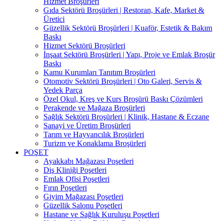
Hizmet Broşürleri
Gıda Sektörü Broşürleri | Restoran, Kafe, Market &
Üretici
Güzellik Sektörü Broşürleri | Kuaför, Estetik & Bakım
Baskı
Hizmet Sektörü Broşürleri
İnşaat Sektörü Broşürleri | Yapı, Proje ve Emlak Broşür
Baskı
Kamu Kurumları Tanıtım Broşürleri
Otomotiv Sektörü Broşürleri | Oto Galeri, Servis &
Yedek Parça
Özel Okul, Kreş ve Kurs Broşürü Baskı Çözümleri
Perakende ve Mağaza Broşürleri
Sağlık Sektörü Broşürleri | Klinik, Hastane & Eczane
Sanayi ve Üretim Broşürleri
Tarım ve Hayvancılık Broşürleri
Turizm ve Konaklama Broşürleri
POŞET
Ayakkabı Mağazası Poşetleri
Diş Kliniği Poşetleri
Emlak Ofisi Poşetleri
Fırın Poşetleri
Giyim Mağazası Poşetleri
Güzellik Salonu Poşetleri
Hastane ve Sağlık Kuruluşu Poşetleri