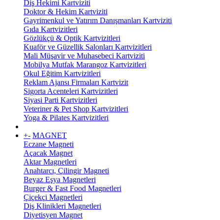
Diş Hekimi Kartviziti
Doktor & Hekim Kartviziti
Gayrimenkul ve Yatırım Danışmanları Kartviziti
Gıda Kartvizitleri
Gözlükçü & Optik Kartvizitleri
Kuaför ve Güzellik Salonları Kartvizitleri
Mali Müşavir ve Muhasebeci Kartviziti
Mobilya Mutfak Marangoz Kartvizitleri
Okul Eğitim Kartvizitleri
Reklam Ajansı Firmaları Kartvizit
Sigorta Acenteleri Kartvizitleri
Siyasi Parti Kartvizitleri
Veteriner & Pet Shop Kartvizitleri
Yoga & Pilates Kartvizitleri
+
-
MAGNET
Eczane Magneti
Açacak Magnet
Aktar Magnetleri
Anahtarcı, Çilingir Magneti
Beyaz Eşya Magnetleri
Burger & Fast Food Magnetleri
Çiçekçi Magnetleri
Diş Klinikleri Magnetleri
Diyetisyen Magnet