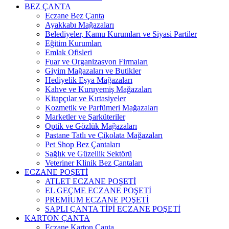
BEZ ÇANTA
Eczane Bez Çanta
Ayakkabı Mağazaları
Belediyeler, Kamu Kurumları ve Siyasi Partiler
Eğitim Kurumları
Emlak Ofisleri
Fuar ve Organizasyon Firmaları
Giyim Mağazaları ve Butikler
Hediyelik Eşya Mağazaları
Kahve ve Kuruyemiş Mağazaları
Kitapçılar ve Kırtasiyeler
Kozmetik ve Parfümeri Mağazaları
Marketler ve Şarküteriler
Optik ve Gözlük Mağazaları
Pastane Tatlı ve Çikolata Mağazaları
Pet Shop Bez Çantaları
Sağlık ve Güzellik Sektörü
Veteriner Klinik Bez Çantaları
ECZANE POŞETİ
ATLET ECZANE POŞETİ
EL GEÇME ECZANE POŞETİ
PREMİUM ECZANE POŞETİ
SAPLI ÇANTA TİPİ ECZANE POŞETİ
KARTON ÇANTA
Eczane Karton Çanta