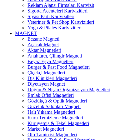
Reklam Ajansı Firmaları Kartvizit
Sigorta Acenteleri Kartvizitleri
Siyasi Parti Kartvizitleri
Veteriner & Pet Shop Kartvizitleri
Yoga & Pilates Kartvizitleri
MAGNET
Eczane Magneti
Açacak Magnet
Aktar Magnetleri
Anahtarcı, Çilingir Magneti
Beyaz Eşya Magnetleri
Burger & Fast Food Magnetleri
Çiçekçi Magnetleri
Diş Klinikleri Magnetleri
Diyetisyen Magnet
Düğün & Nişan Organizasyon Magnetleri
Emlak Ofisi Magnetleri
Gözlükçü & Optik Magnetleri
Güzellik Salonları Magneti
Halı Yıkama Magnetleri
Kuru Temizleme Magnetleri
Kuruyemiş & Tekel Magnetleri
Market Magnetleri
Oto Tamircisi Magnetleri