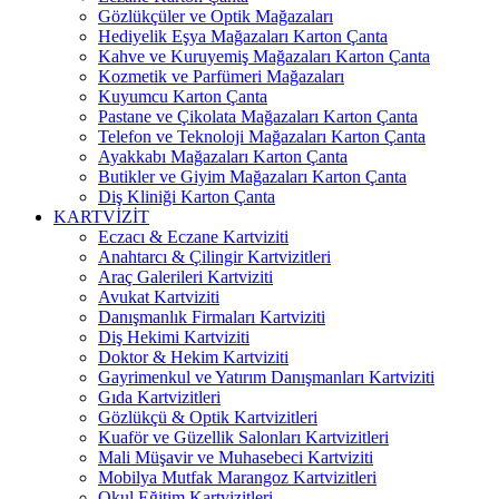
Gözlükçüler ve Optik Mağazaları
Hediyelik Eşya Mağazaları Karton Çanta
Kahve ve Kuruyemiş Mağazaları Karton Çanta
Kozmetik ve Parfümeri Mağazaları
Kuyumcu Karton Çanta
Pastane ve Çikolata Mağazaları Karton Çanta
Telefon ve Teknoloji Mağazaları Karton Çanta
Ayakkabı Mağazaları Karton Çanta
Butikler ve Giyim Mağazaları Karton Çanta
Diş Kliniği Karton Çanta
KARTVİZİT
Eczacı & Eczane Kartviziti
Anahtarcı & Çilingir Kartvizitleri
Araç Galerileri Kartviziti
Avukat Kartviziti
Danışmanlık Firmaları Kartviziti
Diş Hekimi Kartviziti
Doktor & Hekim Kartviziti
Gayrimenkul ve Yatırım Danışmanları Kartviziti
Gıda Kartvizitleri
Gözlükçü & Optik Kartvizitleri
Kuaför ve Güzellik Salonları Kartvizitleri
Mali Müşavir ve Muhasebeci Kartviziti
Mobilya Mutfak Marangoz Kartvizitleri
Okul Eğitim Kartvizitleri