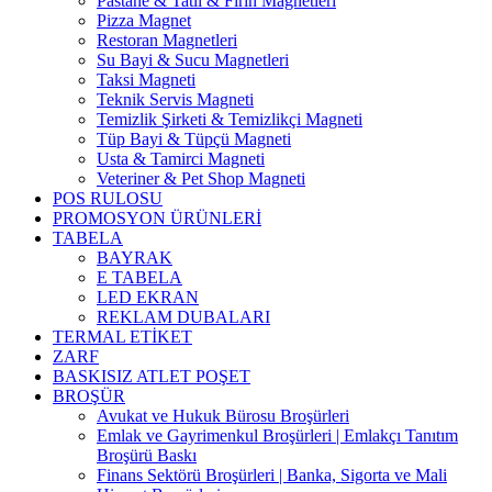
Pastane & Tatlı & Fırın Magnetleri
Pizza Magnet
Restoran Magnetleri
Su Bayi & Sucu Magnetleri
Taksi Magneti
Teknik Servis Magneti
Temizlik Şirketi & Temizlikçi Magneti
Tüp Bayi & Tüpçü Magneti
Usta & Tamirci Magneti
Veteriner & Pet Shop Magneti
POS RULOSU
PROMOSYON ÜRÜNLERİ
TABELA
BAYRAK
E TABELA
LED EKRAN
REKLAM DUBALARI
TERMAL ETİKET
ZARF
BASKISIZ ATLET POŞET
BROŞÜR
Avukat ve Hukuk Bürosu Broşürleri
Emlak ve Gayrimenkul Broşürleri | Emlakçı Tanıtım
Broşürü Baskı
Finans Sektörü Broşürleri | Banka, Sigorta ve Mali