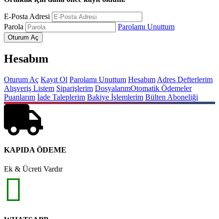
E-Posta Adresi
Parola
Parolamı Unuttum
Hesabım
Oturum Aç
Kayıt Ol
Parolamı Unuttum
Hesabım
Adres Defterlerim
Alışveriş Listem
Siparişlerim
Dosyalarım
Otomatik Ödemeler
Puanlarım
İade Taleplerim
Bakiye İşlemlerim
Bülten Aboneliği
KAPIDA ÖDEME
Ek & Ücreti Vardır