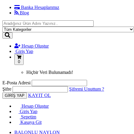
Banka Hesaplarımız
Blog
Hesap Oluştur
Giriş Yap
0
Hiçbir Veri Bulunamadı!
E-Posta Adresi
Şifre
Şifremi Unuttum ?
KAYIT OL
Hesap Oluştur
Giriş Yap
Sepetim
Kasaya Git
BALONLU NAYLON