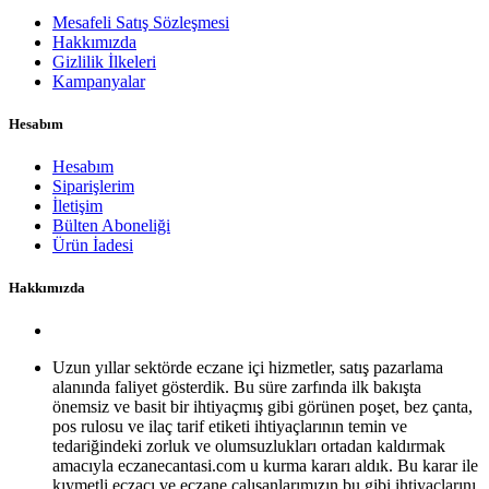
Mesafeli Satış Sözleşmesi
Hakkımızda
Gizlilik İlkeleri
Kampanyalar
Hesabım
Hesabım
Siparişlerim
İletişim
Bülten Aboneliği
Ürün İadesi
Hakkımızda
Uzun yıllar sektörde eczane içi hizmetler, satış pazarlama
alanında faliyet gösterdik. Bu süre zarfında ilk bakışta
önemsiz ve basit bir ihtiyaçmış gibi görünen poşet, bez çanta,
pos rulosu ve ilaç tarif etiketi ihtiyaçlarının temin ve
tedariğindeki zorluk ve olumsuzlukları ortadan kaldırmak
amacıyla eczanecantasi.com u kurma kararı aldık. Bu karar ile
kıymetli eczacı ve eczane çalışanlarımızın bu gibi ihtiyaçlarını