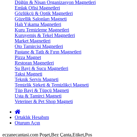
Düğün & Nişan Organizasyon Magnetleri
Emlak Ofisi Magnetleri
Gözlükçü & Optik Magnetleri
Güzellik Salonları Magneti
Halı Yıkama Magnetleri
Kuru Temizleme Magnetleri
Kuruyemiş & Tekel Magnetleri
Market Magnetleri
Oto Tamircisi Magnetleri
Pastane & Tatlı & Fırın Magnetleri
Pizza Magnet
Restoran Magnetleri
Su Bayi & Sucu Magnetleri
Taksi Magneti
Teknik Servis Magneti
Temizlik Şirketi & Temizlikçi Magneti
Tüp Bayi & Tüpçü Magneti
Usta & Tamirci Magneti
Veteriner & Pet Shop Magneti
Ortaklık Hesabım
Oturum Açın
eczanecantasi.com Poşet,Bez Çanta,Etiket,Pos