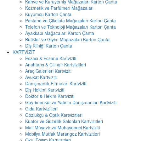
Kahve ve Kuruyemiş Mağazaları Karton Çanta
Kozmetik ve Parfümeri Mağazaları
Kuyumcu Karton Çanta
Pastane ve Çikolata Mağazaları Karton Çanta
Telefon ve Teknoloji Mağazaları Karton Çanta
Ayakkabı Mağazaları Karton Çanta
Butikler ve Giyim Mağazaları Karton Çanta
Diş Kliniği Karton Çanta
KARTVİZİT
Eczacı & Eczane Kartviziti
Anahtarcı & Çilingir Kartvizitleri
Araç Galerileri Kartviziti
Avukat Kartviziti
Danışmanlık Firmaları Kartviziti
Diş Hekimi Kartviziti
Doktor & Hekim Kartviziti
Gayrimenkul ve Yatırım Danışmanları Kartviziti
Gıda Kartvizitleri
Gözlükçü & Optik Kartvizitleri
Kuaför ve Güzellik Salonları Kartvizitleri
Mali Müşavir ve Muhasebeci Kartviziti
Mobilya Mutfak Marangoz Kartvizitleri
Okul Eğitim Kartvizitleri