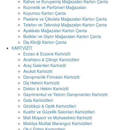
Kahve ve Kuruyemiş Mağazaları Karton Çanta
Kozmetik ve Parfümeri Mağazaları
Kuyumcu Karton Çanta
Pastane ve Çikolata Mağazaları Karton Çanta
Telefon ve Teknoloji Mağazaları Karton Çanta
Ayakkabı Mağazaları Karton Çanta
Butikler ve Giyim Mağazaları Karton Çanta
Diş Kliniği Karton Çanta
KARTVİZİT
Eczacı & Eczane Kartviziti
Anahtarcı & Çilingir Kartvizitleri
Araç Galerileri Kartviziti
Avukat Kartviziti
Danışmanlık Firmaları Kartviziti
Diş Hekimi Kartviziti
Doktor & Hekim Kartviziti
Gayrimenkul ve Yatırım Danışmanları Kartviziti
Gıda Kartvizitleri
Gözlükçü & Optik Kartvizitleri
Kuaför ve Güzellik Salonları Kartvizitleri
Mali Müşavir ve Muhasebeci Kartviziti
Mobilya Mutfak Marangoz Kartvizitleri
Okul Eğitim Kartvizitleri