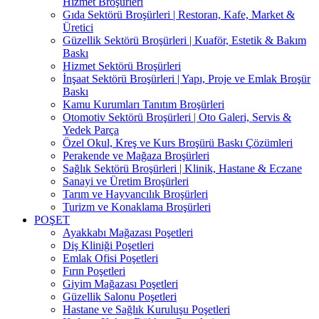
Hizmet Broşürleri
Gıda Sektörü Broşürleri | Restoran, Kafe, Market &
Üretici
Güzellik Sektörü Broşürleri | Kuaför, Estetik & Bakım
Baskı
Hizmet Sektörü Broşürleri
İnşaat Sektörü Broşürleri | Yapı, Proje ve Emlak Broşür
Baskı
Kamu Kurumları Tanıtım Broşürleri
Otomotiv Sektörü Broşürleri | Oto Galeri, Servis &
Yedek Parça
Özel Okul, Kreş ve Kurs Broşürü Baskı Çözümleri
Perakende ve Mağaza Broşürleri
Sağlık Sektörü Broşürleri | Klinik, Hastane & Eczane
Sanayi ve Üretim Broşürleri
Tarım ve Hayvancılık Broşürleri
Turizm ve Konaklama Broşürleri
POŞET
Ayakkabı Mağazası Poşetleri
Diş Kliniği Poşetleri
Emlak Ofisi Poşetleri
Fırın Poşetleri
Giyim Mağazası Poşetleri
Güzellik Salonu Poşetleri
Hastane ve Sağlık Kuruluşu Poşetleri