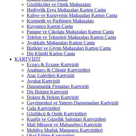
Gözlükçüler ve Optik Mağazaları
Hediyelik Eşya Mağazaları Karton Çanta
Kahve ve Kuruyemiş Mağazaları Karton Çanta
Kozmetik ve Parfümeri Mağazaları
Kuyumcu Karton Çanta
Pastane ve Çikolata Mağazaları Karton Çanta
Telefon ve Teknoloji Mağazaları Karton Çanta
Ayakkabı Mağazaları Karton Çanta
Butikler ve Giyim Mağazaları Karton Çanta
Diş Kliniği Karton Çanta
KARTVİZİT
Eczacı & Eczane Kartviziti
Anahtarcı & Çilingir Kartvizitleri
Araç Galerileri Kartviziti
Avukat Kartviziti
Danışmanlık Firmaları Kartviziti
Diş Hekimi Kartviziti
Doktor & Hekim Kartviziti
Gayrimenkul ve Yatırım Danışmanları Kartviziti
Gıda Kartvizitleri
Gözlükçü & Optik Kartvizitleri
Kuaför ve Güzellik Salonları Kartvizitleri
Mali Müşavir ve Muhasebeci Kartviziti
Mobilya Mutfak Marangoz Kartvizitleri
Okul Eğitim Kartvizitleri