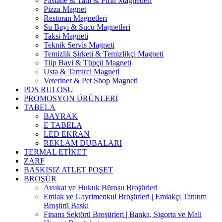
Pastane & Tatlı & Fırın Magnetleri
Pizza Magnet
Restoran Magnetleri
Su Bayi & Sucu Magnetleri
Taksi Magneti
Teknik Servis Magneti
Temizlik Şirketi & Temizlikçi Magneti
Tüp Bayi & Tüpçü Magneti
Usta & Tamirci Magneti
Veteriner & Pet Shop Magneti
POS RULOSU
PROMOSYON ÜRÜNLERİ
TABELA
BAYRAK
E TABELA
LED EKRAN
REKLAM DUBALARI
TERMAL ETİKET
ZARF
BASKISIZ ATLET POŞET
BROŞÜR
Avukat ve Hukuk Bürosu Broşürleri
Emlak ve Gayrimenkul Broşürleri | Emlakçı Tanıtım
Broşürü Baskı
Finans Sektörü Broşürleri | Banka, Sigorta ve Mali