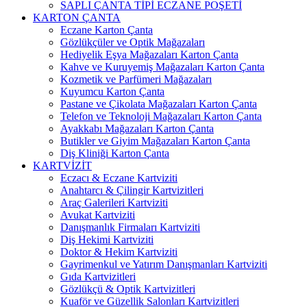
SAPLI ÇANTA TİPİ ECZANE POŞETİ
KARTON ÇANTA
Eczane Karton Çanta
Gözlükçüler ve Optik Mağazaları
Hediyelik Eşya Mağazaları Karton Çanta
Kahve ve Kuruyemiş Mağazaları Karton Çanta
Kozmetik ve Parfümeri Mağazaları
Kuyumcu Karton Çanta
Pastane ve Çikolata Mağazaları Karton Çanta
Telefon ve Teknoloji Mağazaları Karton Çanta
Ayakkabı Mağazaları Karton Çanta
Butikler ve Giyim Mağazaları Karton Çanta
Diş Kliniği Karton Çanta
KARTVİZİT
Eczacı & Eczane Kartviziti
Anahtarcı & Çilingir Kartvizitleri
Araç Galerileri Kartviziti
Avukat Kartviziti
Danışmanlık Firmaları Kartviziti
Diş Hekimi Kartviziti
Doktor & Hekim Kartviziti
Gayrimenkul ve Yatırım Danışmanları Kartviziti
Gıda Kartvizitleri
Gözlükçü & Optik Kartvizitleri
Kuaför ve Güzellik Salonları Kartvizitleri