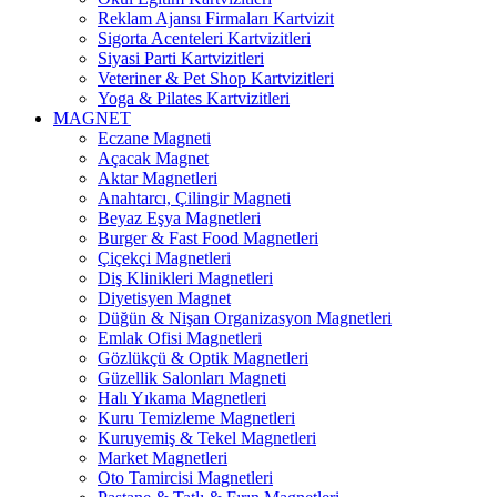
Reklam Ajansı Firmaları Kartvizit
Sigorta Acenteleri Kartvizitleri
Siyasi Parti Kartvizitleri
Veteriner & Pet Shop Kartvizitleri
Yoga & Pilates Kartvizitleri
MAGNET
Eczane Magneti
Açacak Magnet
Aktar Magnetleri
Anahtarcı, Çilingir Magneti
Beyaz Eşya Magnetleri
Burger & Fast Food Magnetleri
Çiçekçi Magnetleri
Diş Klinikleri Magnetleri
Diyetisyen Magnet
Düğün & Nişan Organizasyon Magnetleri
Emlak Ofisi Magnetleri
Gözlükçü & Optik Magnetleri
Güzellik Salonları Magneti
Halı Yıkama Magnetleri
Kuru Temizleme Magnetleri
Kuruyemiş & Tekel Magnetleri
Market Magnetleri
Oto Tamircisi Magnetleri