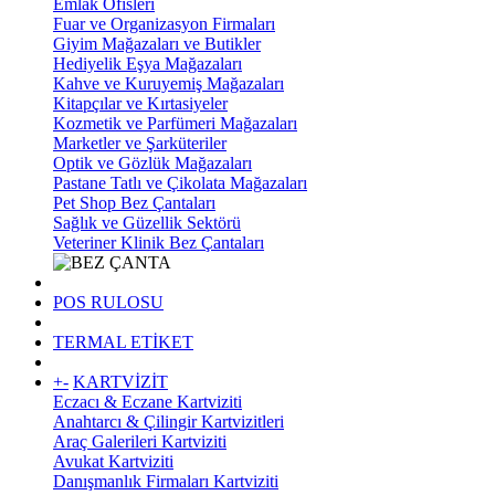
Emlak Ofisleri
Fuar ve Organizasyon Firmaları
Giyim Mağazaları ve Butikler
Hediyelik Eşya Mağazaları
Kahve ve Kuruyemiş Mağazaları
Kitapçılar ve Kırtasiyeler
Kozmetik ve Parfümeri Mağazaları
Marketler ve Şarküteriler
Optik ve Gözlük Mağazaları
Pastane Tatlı ve Çikolata Mağazaları
Pet Shop Bez Çantaları
Sağlık ve Güzellik Sektörü
Veteriner Klinik Bez Çantaları
POS RULOSU
TERMAL ETİKET
+
-
KARTVİZİT
Eczacı & Eczane Kartviziti
Anahtarcı & Çilingir Kartvizitleri
Araç Galerileri Kartviziti
Avukat Kartviziti
Danışmanlık Firmaları Kartviziti