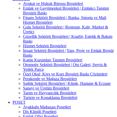
Avukat ve Hukuk Bürosu Broşürleri
Emlak ve Gayrimenkul Broşürleri | Emlakçı Tanıtım
Broşürü Baskı
Finans Sektörü Broşürleri | Banka, Sigorta ve Mali
Hizmet Broşürleri
Gıda Sektörü Broşürleri | Restoran, Kafe, Market &
Üretici
Güzellik Sektörü Broşürleri | Kuaför, Estetik & Bakım
Baskı
Hizmet Sektörü Broşürleri
İnşaat Sektörü Broşürleri | Yapı, Proje ve Emlak Broşür
Baskı
Kamu Kurumları Tanıtım Broşürleri
Otomotiv Sektörü Broşürleri | Oto Galeri, Servis &
Yedek Parça
Özel Okul, Kreş ve Kurs Broşürü Baskı Çözümleri
Perakende ve Mağaza Broşürleri
Sağlık Sektörü Broşürleri | Klinik, Hastane & Eczane
Sanayi ve Üretim Broşürleri
Tarım ve Hayvancılık Broşürleri
Turizm ve Konaklama Broşürleri
POŞET
Ayakkabı Mağazası Poşetleri
Diş Kliniği Poşetleri
Emlak Ofisi Poşetleri