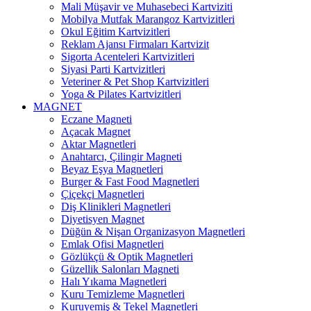
Mali Müşavir ve Muhasebeci Kartviziti
Mobilya Mutfak Marangoz Kartvizitleri
Okul Eğitim Kartvizitleri
Reklam Ajansı Firmaları Kartvizit
Sigorta Acenteleri Kartvizitleri
Siyasi Parti Kartvizitleri
Veteriner & Pet Shop Kartvizitleri
Yoga & Pilates Kartvizitleri
MAGNET
Eczane Magneti
Açacak Magnet
Aktar Magnetleri
Anahtarcı, Çilingir Magneti
Beyaz Eşya Magnetleri
Burger & Fast Food Magnetleri
Çiçekçi Magnetleri
Diş Klinikleri Magnetleri
Diyetisyen Magnet
Düğün & Nişan Organizasyon Magnetleri
Emlak Ofisi Magnetleri
Gözlükçü & Optik Magnetleri
Güzellik Salonları Magneti
Halı Yıkama Magnetleri
Kuru Temizleme Magnetleri
Kuruyemiş & Tekel Magnetleri