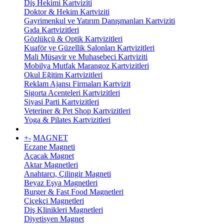
Diş Hekimi Kartviziti
Doktor & Hekim Kartviziti
Gayrimenkul ve Yatırım Danışmanları Kartviziti
Gıda Kartvizitleri
Gözlükçü & Optik Kartvizitleri
Kuaför ve Güzellik Salonları Kartvizitleri
Mali Müşavir ve Muhasebeci Kartviziti
Mobilya Mutfak Marangoz Kartvizitleri
Okul Eğitim Kartvizitleri
Reklam Ajansı Firmaları Kartvizit
Sigorta Acenteleri Kartvizitleri
Siyasi Parti Kartvizitleri
Veteriner & Pet Shop Kartvizitleri
Yoga & Pilates Kartvizitleri
+
-
MAGNET
Eczane Magneti
Açacak Magnet
Aktar Magnetleri
Anahtarcı, Çilingir Magneti
Beyaz Eşya Magnetleri
Burger & Fast Food Magnetleri
Çiçekçi Magnetleri
Diş Klinikleri Magnetleri
Diyetisyen Magnet