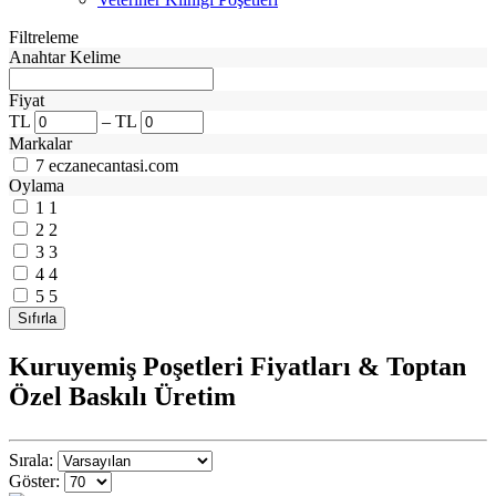
Filtreleme
Anahtar Kelime
Fiyat
TL
–
TL
Markalar
7
eczanecantasi.com
Oylama
1
1
2
2
3
3
4
4
5
5
Kuruyemiş Poşetleri Fiyatları & Toptan
Özel Baskılı Üretim
Sırala:
Göster: