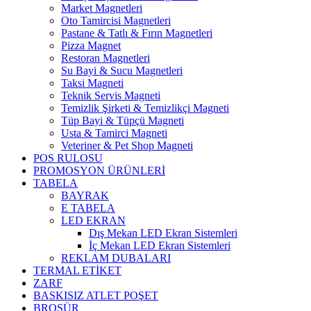
Market Magnetleri
Oto Tamircisi Magnetleri
Pastane & Tatlı & Fırın Magnetleri
Pizza Magnet
Restoran Magnetleri
Su Bayi & Sucu Magnetleri
Taksi Magneti
Teknik Servis Magneti
Temizlik Şirketi & Temizlikçi Magneti
Tüp Bayi & Tüpçü Magneti
Usta & Tamirci Magneti
Veteriner & Pet Shop Magneti
POS RULOSU
PROMOSYON ÜRÜNLERİ
TABELA
BAYRAK
E TABELA
LED EKRAN
Dış Mekan LED Ekran Sistemleri
İç Mekan LED Ekran Sistemleri
REKLAM DUBALARI
TERMAL ETİKET
ZARF
BASKISIZ ATLET POŞET
BROŞÜR