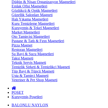
Düğün & Nişan Organizasyon Magnetleri
Emlak Ofisi Magnetleri
Gözlükçü & Optik Magnetleri
Güzellik Salonları Magneti
Halı Yıkama Magnetleri
Kuru Temizleme Magnetleri
Kuruyemiş & Tekel Magnetleri
Market Magnetleri
Oto Tamircisi Magnetleri
Pastane & Tatlı & Fırın Magnetleri
Pizza Magnet
Restoran Magnetleri
Su Bayi & Sucu Magnetleri
Taksi Magneti
Teknik Servis Magneti
Temizlik Şirketi & Temizlikçi Magneti
Tüp Bayi & Tüpçü Magneti
Usta & Tamirci Magneti
Veteriner & Pet Shop Magneti
POŞET
Kuruyemiş Poşetleri
BALONLU NAYLON