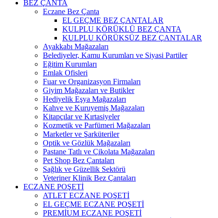
BEZ ÇANTA
Eczane Bez Çanta
EL GEÇME BEZ ÇANTALAR
KULPLU KÖRÜKLÜ BEZ ÇANTA
KULPLU KÖRÜKSÜZ BEZ ÇANTALAR
Ayakkabı Mağazaları
Belediyeler, Kamu Kurumları ve Siyasi Partiler
Eğitim Kurumları
Emlak Ofisleri
Fuar ve Organizasyon Firmaları
Giyim Mağazaları ve Butikler
Hediyelik Eşya Mağazaları
Kahve ve Kuruyemiş Mağazaları
Kitapçılar ve Kırtasiyeler
Kozmetik ve Parfümeri Mağazaları
Marketler ve Şarküteriler
Optik ve Gözlük Mağazaları
Pastane Tatlı ve Çikolata Mağazaları
Pet Shop Bez Çantaları
Sağlık ve Güzellik Sektörü
Veteriner Klinik Bez Çantaları
ECZANE POŞETİ
ATLET ECZANE POŞETİ
EL GEÇME ECZANE POŞETİ
PREMİUM ECZANE POŞETİ