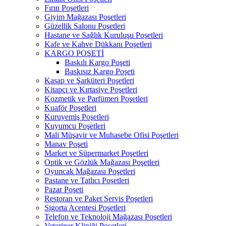
Fırın Poşetleri
Giyim Mağazası Poşetleri
Güzellik Salonu Poşetleri
Hastane ve Sağlık Kuruluşu Poşetleri
Kafe ve Kahve Dükkanı Poşetleri
KARGO POŞETİ
Baskılı Kargo Poşeti
Baskısız Kargo Poşeti
Kasap ve Şarküteri Poşetleri
Kitapçı ve Kırtasiye Poşetleri
Kozmetik ve Parfümeri Poşetleri
Kuaför Poşetleri
Kuruyemiş Poşetleri
Kuyumcu Poşetleri
Mali Müşavir ve Muhasebe Ofisi Poşetleri
Manav Poşeti
Market ve Süpermarket Poşetleri
Optik ve Gözlük Mağazası Poşetleri
Oyuncak Mağazası Poşetleri
Pastane ve Tatlıcı Poşetleri
Pazar Poşeti
Restoran ve Paket Servis Poşetleri
Sigorta Acentesi Poşetleri
Telefon ve Teknoloji Mağazası Poşetleri
Veteriner Kliniği Poşetleri