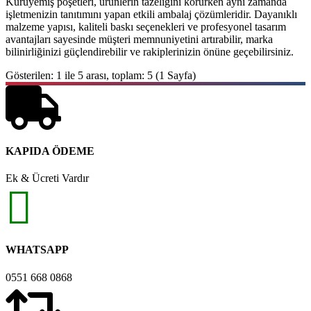
Kuruyemiş poşetleri, ürünlerin tazeliğini korurken aynı zamanda
işletmenizin tanıtımını yapan etkili ambalaj çözümleridir. Dayanıklı
malzeme yapısı, kaliteli baskı seçenekleri ve profesyonel tasarım
avantajları sayesinde müşteri memnuniyetini artırabilir, marka
bilinirliğinizi güçlendirebilir ve rakiplerinizin önüne geçebilirsiniz.
Gösterilen: 1 ile 5 arası, toplam: 5 (1 Sayfa)
KAPIDA ÖDEME
Ek & Ücreti Vardır
WHATSAPP
0551 668 0868