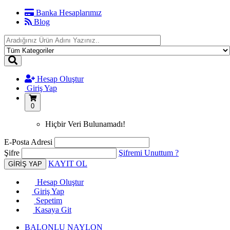
Banka Hesaplarımız
Blog
Hesap Oluştur
Giriş Yap
0
Hiçbir Veri Bulunamadı!
E-Posta Adresi
Şifre
Şifremi Unuttum ?
KAYIT OL
Hesap Oluştur
Giriş Yap
Sepetim
Kasaya Git
BALONLU NAYLON