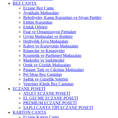
BEZ ÇANTA
Eczane Bez Çanta
Ayakkabı Mağazaları
Belediyeler, Kamu Kurumları ve Siyasi Partiler
Eğitim Kurumları
Emlak Ofisleri
Fuar ve Organizasyon Firmaları
Giyim Mağazaları ve Butikler
Hediyelik Eşya Mağazaları
Kahve ve Kuruyemiş Mağazaları
Kitapçılar ve Kırtasiyeler
Kozmetik ve Parfümeri Mağazaları
Marketler ve Şarküteriler
Optik ve Gözlük Mağazaları
Pastane Tatlı ve Çikolata Mağazaları
Pet Shop Bez Çantaları
Sağlık ve Güzellik Sektörü
Veteriner Klinik Bez Çantaları
ECZANE POŞETİ
ATLET ECZANE POŞETİ
EL GEÇME ECZANE POŞETİ
PREMİUM ECZANE POŞETİ
SAPLI ÇANTA TİPİ ECZANE POŞETİ
KARTON ÇANTA
Eczane Karton Çanta