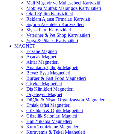
Mali Müşavir ve Muhasebeci Kartviziti
Mobilya Mutfak Marangoz Kartvizitleri
Okul Eğitim Kartvizitleri
Reklam Ajansı Firmaları Kartvizit
Sigorta Acenteleri Kartvizitleri
Siyasi Parti Kartvizitleri
Veteriner & Pet Shop Kartvizitleri
Yoga & Pilates Kartvizitleri
MAGNET
Eczane Magneti
Açacak Magnet
Aktar Magnetleri
Anahtarcı, Çilingir Magneti
Beyaz Eşya Magnetleri
Burger & Fast Food Magnetleri
Çiçekçi Magnetleri
Diş Klinikleri Magnetleri
Diyetisyen Magnet
Düğün & Nişan Organizasyon Magnetleri
Emlak Ofisi Magnetleri
Gözlükçü & Optik Magnetleri
Güzellik Salonları Magneti
Halı Yıkama Magnetleri
Kuru Temizleme Magnetleri
Kuruyemiş & Tekel Magnetleri