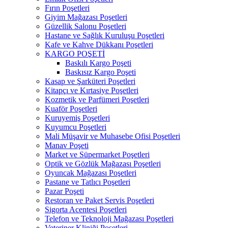
Fırın Poşetleri
Giyim Mağazası Poşetleri
Güzellik Salonu Poşetleri
Hastane ve Sağlık Kuruluşu Poşetleri
Kafe ve Kahve Dükkanı Poşetleri
KARGO POŞETİ
Baskılı Kargo Poşeti
Baskısız Kargo Poşeti
Kasap ve Şarküteri Poşetleri
Kitapçı ve Kırtasiye Poşetleri
Kozmetik ve Parfümeri Poşetleri
Kuaför Poşetleri
Kuruyemiş Poşetleri
Kuyumcu Poşetleri
Mali Müşavir ve Muhasebe Ofisi Poşetleri
Manav Poşeti
Market ve Süpermarket Poşetleri
Optik ve Gözlük Mağazası Poşetleri
Oyuncak Mağazası Poşetleri
Pastane ve Tatlıcı Poşetleri
Pazar Poşeti
Restoran ve Paket Servis Poşetleri
Sigorta Acentesi Poşetleri
Telefon ve Teknoloji Mağazası Poşetleri
Veteriner Kliniği Poşetleri