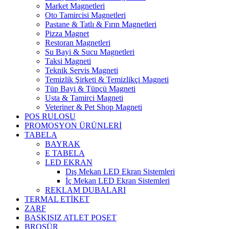
Market Magnetleri
Oto Tamircisi Magnetleri
Pastane & Tatlı & Fırın Magnetleri
Pizza Magnet
Restoran Magnetleri
Su Bayi & Sucu Magnetleri
Taksi Magneti
Teknik Servis Magneti
Temizlik Şirketi & Temizlikçi Magneti
Tüp Bayi & Tüpçü Magneti
Usta & Tamirci Magneti
Veteriner & Pet Shop Magneti
POS RULOSU
PROMOSYON ÜRÜNLERİ
TABELA
BAYRAK
E TABELA
LED EKRAN
Dış Mekan LED Ekran Sistemleri
İç Mekan LED Ekran Sistemleri
REKLAM DUBALARI
TERMAL ETİKET
ZARF
BASKISIZ ATLET POŞET
BROŞÜR