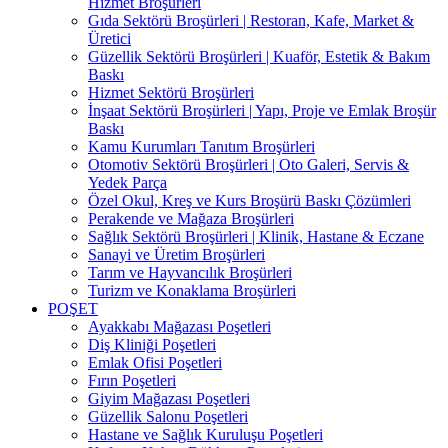
Hizmet Broşürleri
Gıda Sektörü Broşürleri | Restoran, Kafe, Market &
Üretici
Güzellik Sektörü Broşürleri | Kuaför, Estetik & Bakım
Baskı
Hizmet Sektörü Broşürleri
İnşaat Sektörü Broşürleri | Yapı, Proje ve Emlak Broşür
Baskı
Kamu Kurumları Tanıtım Broşürleri
Otomotiv Sektörü Broşürleri | Oto Galeri, Servis &
Yedek Parça
Özel Okul, Kreş ve Kurs Broşürü Baskı Çözümleri
Perakende ve Mağaza Broşürleri
Sağlık Sektörü Broşürleri | Klinik, Hastane & Eczane
Sanayi ve Üretim Broşürleri
Tarım ve Hayvancılık Broşürleri
Turizm ve Konaklama Broşürleri
POŞET
Ayakkabı Mağazası Poşetleri
Diş Kliniği Poşetleri
Emlak Ofisi Poşetleri
Fırın Poşetleri
Giyim Mağazası Poşetleri
Güzellik Salonu Poşetleri
Hastane ve Sağlık Kuruluşu Poşetleri