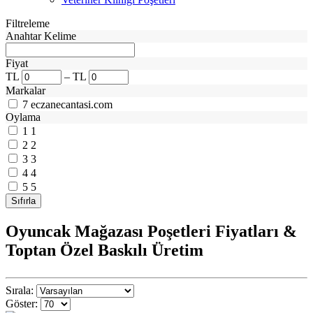
Filtreleme
Anahtar Kelime
Fiyat
TL
–
TL
Markalar
7
eczanecantasi.com
Oylama
1
1
2
2
3
3
4
4
5
5
Oyuncak Mağazası Poşetleri Fiyatları &
Toptan Özel Baskılı Üretim
Sırala:
Göster: