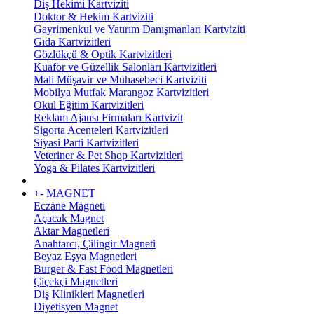
Diş Hekimi Kartviziti
Doktor & Hekim Kartviziti
Gayrimenkul ve Yatırım Danışmanları Kartviziti
Gıda Kartvizitleri
Gözlükçü & Optik Kartvizitleri
Kuaför ve Güzellik Salonları Kartvizitleri
Mali Müşavir ve Muhasebeci Kartviziti
Mobilya Mutfak Marangoz Kartvizitleri
Okul Eğitim Kartvizitleri
Reklam Ajansı Firmaları Kartvizit
Sigorta Acenteleri Kartvizitleri
Siyasi Parti Kartvizitleri
Veteriner & Pet Shop Kartvizitleri
Yoga & Pilates Kartvizitleri
+
-
MAGNET
Eczane Magneti
Açacak Magnet
Aktar Magnetleri
Anahtarcı, Çilingir Magneti
Beyaz Eşya Magnetleri
Burger & Fast Food Magnetleri
Çiçekçi Magnetleri
Diş Klinikleri Magnetleri
Diyetisyen Magnet