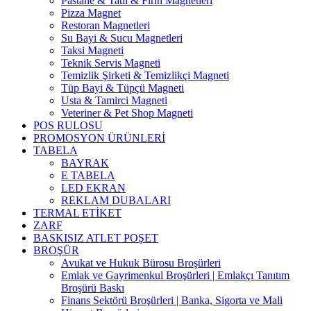
Pastane & Tatlı & Fırın Magnetleri
Pizza Magnet
Restoran Magnetleri
Su Bayi & Sucu Magnetleri
Taksi Magneti
Teknik Servis Magneti
Temizlik Şirketi & Temizlikçi Magneti
Tüp Bayi & Tüpçü Magneti
Usta & Tamirci Magneti
Veteriner & Pet Shop Magneti
POS RULOSU
PROMOSYON ÜRÜNLERİ
TABELA
BAYRAK
E TABELA
LED EKRAN
REKLAM DUBALARI
TERMAL ETİKET
ZARF
BASKISIZ ATLET POŞET
BROŞÜR
Avukat ve Hukuk Bürosu Broşürleri
Emlak ve Gayrimenkul Broşürleri | Emlakçı Tanıtım
Broşürü Baskı
Finans Sektörü Broşürleri | Banka, Sigorta ve Mali