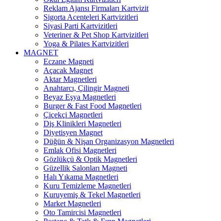
Reklam Ajansı Firmaları Kartvizit
Sigorta Acenteleri Kartvizitleri
Siyasi Parti Kartvizitleri
Veteriner & Pet Shop Kartvizitleri
Yoga & Pilates Kartvizitleri
MAGNET
Eczane Magneti
Açacak Magnet
Aktar Magnetleri
Anahtarcı, Çilingir Magneti
Beyaz Eşya Magnetleri
Burger & Fast Food Magnetleri
Çiçekçi Magnetleri
Diş Klinikleri Magnetleri
Diyetisyen Magnet
Düğün & Nişan Organizasyon Magnetleri
Emlak Ofisi Magnetleri
Gözlükçü & Optik Magnetleri
Güzellik Salonları Magneti
Halı Yıkama Magnetleri
Kuru Temizleme Magnetleri
Kuruyemiş & Tekel Magnetleri
Market Magnetleri
Oto Tamircisi Magnetleri