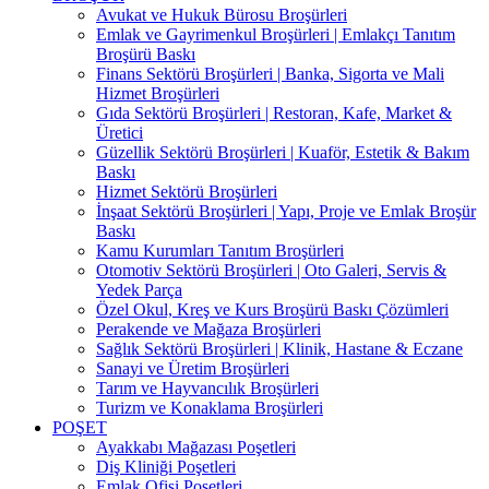
Avukat ve Hukuk Bürosu Broşürleri
Emlak ve Gayrimenkul Broşürleri | Emlakçı Tanıtım
Broşürü Baskı
Finans Sektörü Broşürleri | Banka, Sigorta ve Mali
Hizmet Broşürleri
Gıda Sektörü Broşürleri | Restoran, Kafe, Market &
Üretici
Güzellik Sektörü Broşürleri | Kuaför, Estetik & Bakım
Baskı
Hizmet Sektörü Broşürleri
İnşaat Sektörü Broşürleri | Yapı, Proje ve Emlak Broşür
Baskı
Kamu Kurumları Tanıtım Broşürleri
Otomotiv Sektörü Broşürleri | Oto Galeri, Servis &
Yedek Parça
Özel Okul, Kreş ve Kurs Broşürü Baskı Çözümleri
Perakende ve Mağaza Broşürleri
Sağlık Sektörü Broşürleri | Klinik, Hastane & Eczane
Sanayi ve Üretim Broşürleri
Tarım ve Hayvancılık Broşürleri
Turizm ve Konaklama Broşürleri
POŞET
Ayakkabı Mağazası Poşetleri
Diş Kliniği Poşetleri
Emlak Ofisi Poşetleri