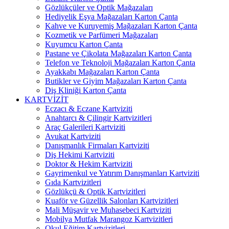
Gözlükçüler ve Optik Mağazaları
Hediyelik Eşya Mağazaları Karton Çanta
Kahve ve Kuruyemiş Mağazaları Karton Çanta
Kozmetik ve Parfümeri Mağazaları
Kuyumcu Karton Çanta
Pastane ve Çikolata Mağazaları Karton Çanta
Telefon ve Teknoloji Mağazaları Karton Çanta
Ayakkabı Mağazaları Karton Çanta
Butikler ve Giyim Mağazaları Karton Çanta
Diş Kliniği Karton Çanta
KARTVİZİT
Eczacı & Eczane Kartviziti
Anahtarcı & Çilingir Kartvizitleri
Araç Galerileri Kartviziti
Avukat Kartviziti
Danışmanlık Firmaları Kartviziti
Diş Hekimi Kartviziti
Doktor & Hekim Kartviziti
Gayrimenkul ve Yatırım Danışmanları Kartviziti
Gıda Kartvizitleri
Gözlükçü & Optik Kartvizitleri
Kuaför ve Güzellik Salonları Kartvizitleri
Mali Müşavir ve Muhasebeci Kartviziti
Mobilya Mutfak Marangoz Kartvizitleri
Okul Eğitim Kartvizitleri