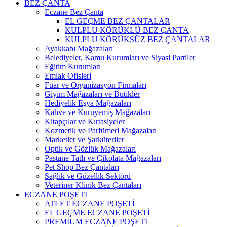
BEZ ÇANTA
Eczane Bez Çanta
EL GEÇME BEZ ÇANTALAR
KULPLU KÖRÜKLÜ BEZ ÇANTA
KULPLU KÖRÜKSÜZ BEZ ÇANTALAR
Ayakkabı Mağazaları
Belediyeler, Kamu Kurumları ve Siyasi Partiler
Eğitim Kurumları
Emlak Ofisleri
Fuar ve Organizasyon Firmaları
Giyim Mağazaları ve Butikler
Hediyelik Eşya Mağazaları
Kahve ve Kuruyemiş Mağazaları
Kitapçılar ve Kırtasiyeler
Kozmetik ve Parfümeri Mağazaları
Marketler ve Şarküteriler
Optik ve Gözlük Mağazaları
Pastane Tatlı ve Çikolata Mağazaları
Pet Shop Bez Çantaları
Sağlık ve Güzellik Sektörü
Veteriner Klinik Bez Çantaları
ECZANE POŞETİ
ATLET ECZANE POŞETİ
EL GEÇME ECZANE POŞETİ
PREMİUM ECZANE POŞETİ