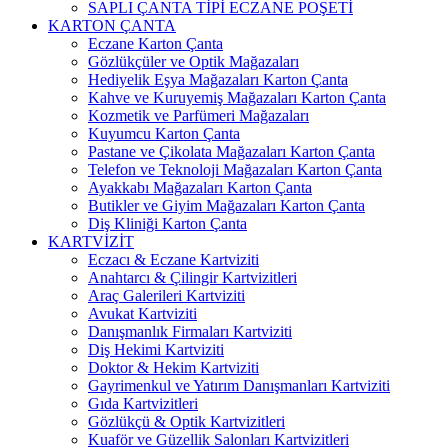
SAPLI ÇANTA TİPİ ECZANE POŞETİ
KARTON ÇANTA
Eczane Karton Çanta
Gözlükçüler ve Optik Mağazaları
Hediyelik Eşya Mağazaları Karton Çanta
Kahve ve Kuruyemiş Mağazaları Karton Çanta
Kozmetik ve Parfümeri Mağazaları
Kuyumcu Karton Çanta
Pastane ve Çikolata Mağazaları Karton Çanta
Telefon ve Teknoloji Mağazaları Karton Çanta
Ayakkabı Mağazaları Karton Çanta
Butikler ve Giyim Mağazaları Karton Çanta
Diş Kliniği Karton Çanta
KARTVİZİT
Eczacı & Eczane Kartviziti
Anahtarcı & Çilingir Kartvizitleri
Araç Galerileri Kartviziti
Avukat Kartviziti
Danışmanlık Firmaları Kartviziti
Diş Hekimi Kartviziti
Doktor & Hekim Kartviziti
Gayrimenkul ve Yatırım Danışmanları Kartviziti
Gıda Kartvizitleri
Gözlükçü & Optik Kartvizitleri
Kuaför ve Güzellik Salonları Kartvizitleri