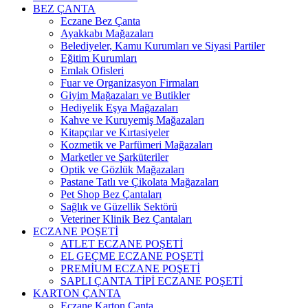
BEZ ÇANTA
Eczane Bez Çanta
Ayakkabı Mağazaları
Belediyeler, Kamu Kurumları ve Siyasi Partiler
Eğitim Kurumları
Emlak Ofisleri
Fuar ve Organizasyon Firmaları
Giyim Mağazaları ve Butikler
Hediyelik Eşya Mağazaları
Kahve ve Kuruyemiş Mağazaları
Kitapçılar ve Kırtasiyeler
Kozmetik ve Parfümeri Mağazaları
Marketler ve Şarküteriler
Optik ve Gözlük Mağazaları
Pastane Tatlı ve Çikolata Mağazaları
Pet Shop Bez Çantaları
Sağlık ve Güzellik Sektörü
Veteriner Klinik Bez Çantaları
ECZANE POŞETİ
ATLET ECZANE POŞETİ
EL GEÇME ECZANE POŞETİ
PREMİUM ECZANE POŞETİ
SAPLI ÇANTA TİPİ ECZANE POŞETİ
KARTON ÇANTA
Eczane Karton Çanta