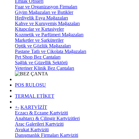
Emlak Ofisleri
Fuar ve Organizasyon Firmaları
Giyim Mağazaları ve Butikler
Hediyelik Eşya Mağazaları
Kahve ve Kuruyemiş Mağazaları
Kitapçılar ve Kırtasiyeler
Kozmetik ve Parfümeri Mağazaları
Marketler ve Şarküteriler
Optik ve Gözlük Mağazaları
Pastane Tatlı ve Çikolata Mağazaları
Pet Shop Bez Çantaları
Sağlık ve Güzellik Sektörü
Veteriner Klinik Bez Çantaları
POS RULOSU
TERMAL ETİKET
+
-
KARTVİZİT
Eczacı & Eczane Kartviziti
Anahtarcı & Çilingir Kartvizitleri
Araç Galerileri Kartviziti
Avukat Kartviziti
Danışmanlık Firmaları Kartviziti