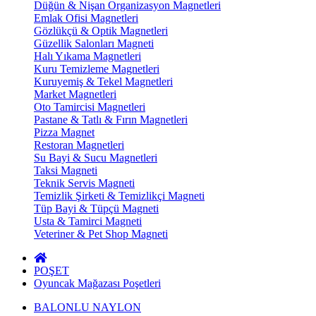
Düğün & Nişan Organizasyon Magnetleri
Emlak Ofisi Magnetleri
Gözlükçü & Optik Magnetleri
Güzellik Salonları Magneti
Halı Yıkama Magnetleri
Kuru Temizleme Magnetleri
Kuruyemiş & Tekel Magnetleri
Market Magnetleri
Oto Tamircisi Magnetleri
Pastane & Tatlı & Fırın Magnetleri
Pizza Magnet
Restoran Magnetleri
Su Bayi & Sucu Magnetleri
Taksi Magneti
Teknik Servis Magneti
Temizlik Şirketi & Temizlikçi Magneti
Tüp Bayi & Tüpçü Magneti
Usta & Tamirci Magneti
Veteriner & Pet Shop Magneti
POŞET
Oyuncak Mağazası Poşetleri
BALONLU NAYLON