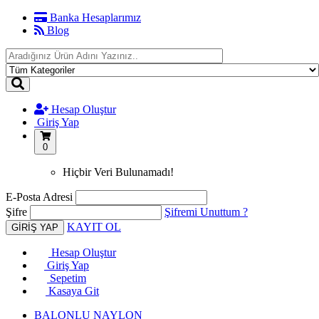
Banka Hesaplarımız
Blog
Hesap Oluştur
Giriş Yap
0
Hiçbir Veri Bulunamadı!
E-Posta Adresi
Şifre
Şifremi Unuttum ?
KAYIT OL
Hesap Oluştur
Giriş Yap
Sepetim
Kasaya Git
BALONLU NAYLON