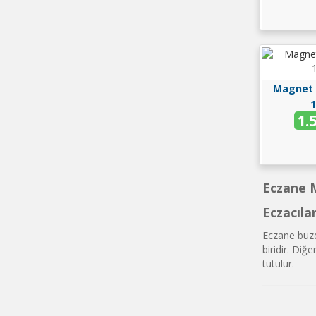
Magnet İ
1
1.
Eczane M
Eczacıla
Eczane buzd
biridir. Di
tutulur.