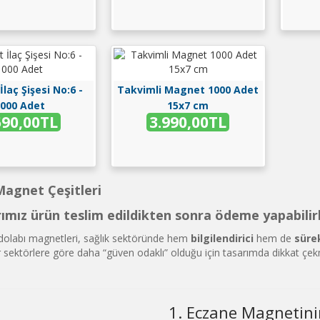
laç Şişesi No:6 -
Takvimli Magnet 1000 Adet
000 Adet
15x7 cm
590,00TL
3.990,00TL
agnet Çeşitleri
rımız ürün teslim edildikten sonra ödeme yapabili
olabı magnetleri, sağlık sektöründe hem
bilgilendirici
hem de
sürek
ğer sektörlere göre daha “güven odaklı” olduğu için tasarımda dikkat ç
1. Eczane Magnetin