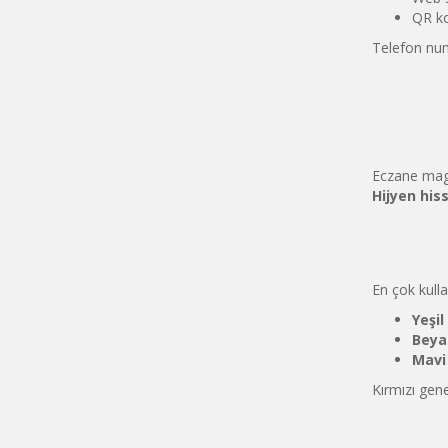
QR ko
Telefon nu
Eczane magn
Hijyen his
En çok kulla
Yeşil
Beya
Mavi
Kırmızı gene