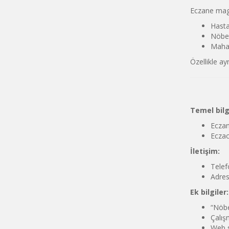
Eczane magn
Hasta
Nöbet
Mahal
Özellikle ay
Temel bilg
Eczan
Eczacı
İletişim:
Telef
Adres
Ek bilgiler:
“Nöbe
Çalış
Web s