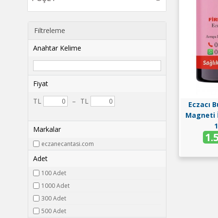
Filtreleme
Anahtar Kelime
Fiyat
TL
–
TL
Eczacı 
Magneti İ
1
Markalar
1.
eczanecantasi.com
Adet
100 Adet
1000 Adet
300 Adet
500 Adet