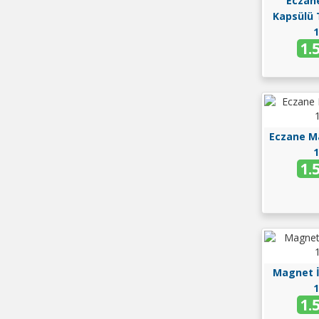
Eczan
Kapsülü 
1
1.
Eczane M
1
1.
Magnet İl
1
1.