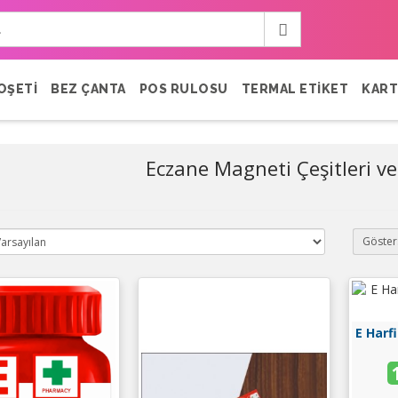
OŞETİ
BEZ ÇANTA
POS RULOSU
TERMAL ETİKET
KART
Eczane Magneti Çeşitleri ve 
Göster
E Harf