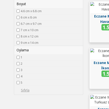
Boyut
4.6 cm x 6.8 cm
Eczane 
6 cm x 8 cm
Hava
6.7 cm x 9.7 cm
1.
7 cm x 10 cm
8 cm x 12 cm
9 cm x 14 cm
Oylama
1
Eczane M
2
İkon
3
1.
4
5