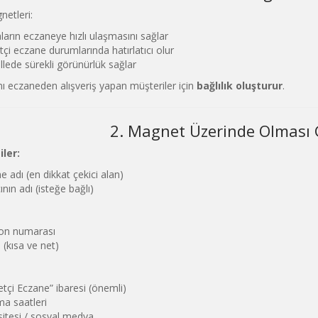
etleri:
ların eczaneye hızlı ulaşmasını sağlar
çi eczane durumlarında hatırlatıcı olur
lede sürekli görünürlük sağlar
nı eczaneden alışveriş yapan müşteriler için
bağlılık oluşturur
.
2. Magnet Üzerinde Olması G
iler:
e adı (en dikkat çekici alan)
nın adı (isteğe bağlı)
on numarası
 (kısa ve net)
tçi Eczane” ibaresi (önemli)
ma saatleri
itesi / sosyal medya