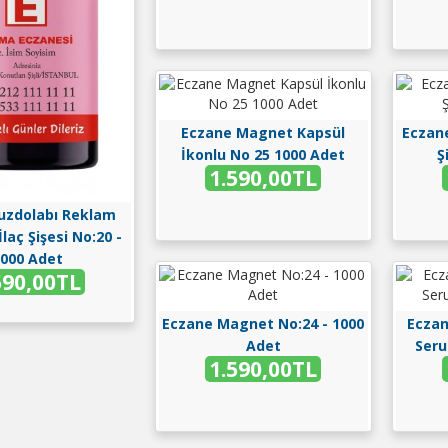
Eczane Magnet Kapsül
Eczane
İkonlu No 25 1000 Adet
Ş
1.590,00TL
Buzdolabı Reklam
laç Şişesi No:20 -
000 Adet
590,00TL
Eczane Magnet No:24 - 1000
Eczan
Adet
Seru
1.590,00TL