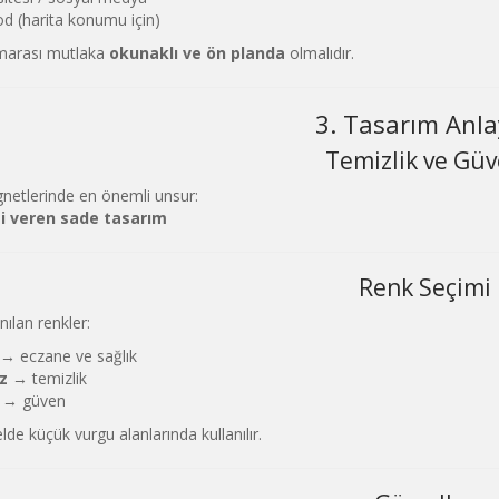
d (harita konumu için)
marası mutlaka
okunaklı ve ön planda
olmalıdır.
3. Tasarım Anla
Temizlik ve Gü
etlerinde en önemli unsur:
si veren sade tasarım
Renk Seçimi
nılan renkler:
→ eczane ve sağlık
z
→ temizlik
→ güven
lde küçük vurgu alanlarında kullanılır.