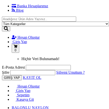
Banka Hesaplarımız
Blog
Hesap Oluştur
Giriş Yap
0
Hiçbir Veri Bulunamadı!
E-Posta Adresi
Şifre
Şifremi Unuttum ?
KAYIT OL
Hesap Oluştur
Giriş Yap
Sepetim
Kasaya Git
BALONLU NAYLON