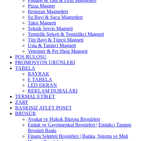
Pastane & Tatlı & Fırın Magnetleri
Pizza Magnet
Restoran Magnetleri
Su Bayi & Sucu Magnetleri
Taksi Magneti
Teknik Servis Magneti
Temizlik Şirketi & Temizlikçi Magneti
Tüp Bayi & Tüpçü Magneti
Usta & Tamirci Magneti
Veteriner & Pet Shop Magneti
POS RULOSU
PROMOSYON ÜRÜNLERİ
TABELA
BAYRAK
E TABELA
LED EKRAN
REKLAM DUBALARI
TERMAL ETİKET
ZARF
BASKISIZ ATLET POŞET
BROŞÜR
Avukat ve Hukuk Bürosu Broşürleri
Emlak ve Gayrimenkul Broşürleri | Emlakçı Tanıtım
Broşürü Baskı
Finans Sektörü Broşürleri | Banka, Sigorta ve Mali