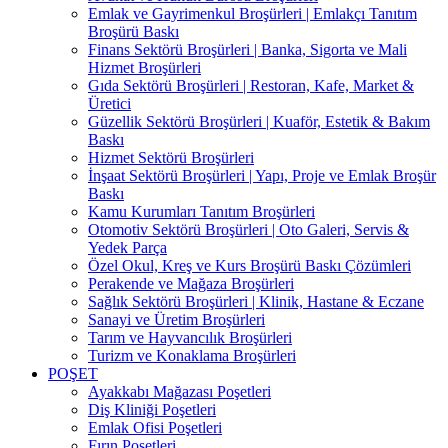
Emlak ve Gayrimenkul Broşürleri | Emlakçı Tanıtım
Broşürü Baskı
Finans Sektörü Broşürleri | Banka, Sigorta ve Mali
Hizmet Broşürleri
Gıda Sektörü Broşürleri | Restoran, Kafe, Market &
Üretici
Güzellik Sektörü Broşürleri | Kuaför, Estetik & Bakım
Baskı
Hizmet Sektörü Broşürleri
İnşaat Sektörü Broşürleri | Yapı, Proje ve Emlak Broşür
Baskı
Kamu Kurumları Tanıtım Broşürleri
Otomotiv Sektörü Broşürleri | Oto Galeri, Servis &
Yedek Parça
Özel Okul, Kreş ve Kurs Broşürü Baskı Çözümleri
Perakende ve Mağaza Broşürleri
Sağlık Sektörü Broşürleri | Klinik, Hastane & Eczane
Sanayi ve Üretim Broşürleri
Tarım ve Hayvancılık Broşürleri
Turizm ve Konaklama Broşürleri
POŞET
Ayakkabı Mağazası Poşetleri
Diş Kliniği Poşetleri
Emlak Ofisi Poşetleri
Fırın Poşetleri