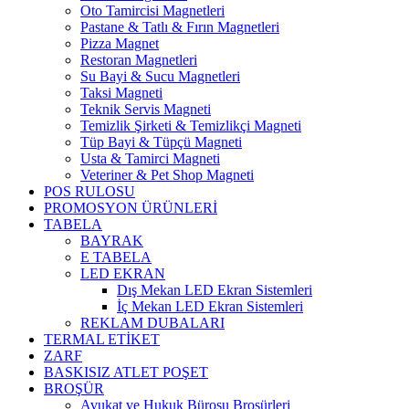
Oto Tamircisi Magnetleri
Pastane & Tatlı & Fırın Magnetleri
Pizza Magnet
Restoran Magnetleri
Su Bayi & Sucu Magnetleri
Taksi Magneti
Teknik Servis Magneti
Temizlik Şirketi & Temizlikçi Magneti
Tüp Bayi & Tüpçü Magneti
Usta & Tamirci Magneti
Veteriner & Pet Shop Magneti
POS RULOSU
PROMOSYON ÜRÜNLERİ
TABELA
BAYRAK
E TABELA
LED EKRAN
Dış Mekan LED Ekran Sistemleri
İç Mekan LED Ekran Sistemleri
REKLAM DUBALARI
TERMAL ETİKET
ZARF
BASKISIZ ATLET POŞET
BROŞÜR
Avukat ve Hukuk Bürosu Broşürleri