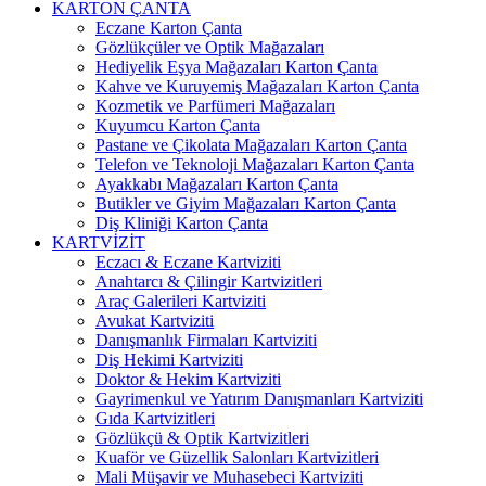
KARTON ÇANTA
Eczane Karton Çanta
Gözlükçüler ve Optik Mağazaları
Hediyelik Eşya Mağazaları Karton Çanta
Kahve ve Kuruyemiş Mağazaları Karton Çanta
Kozmetik ve Parfümeri Mağazaları
Kuyumcu Karton Çanta
Pastane ve Çikolata Mağazaları Karton Çanta
Telefon ve Teknoloji Mağazaları Karton Çanta
Ayakkabı Mağazaları Karton Çanta
Butikler ve Giyim Mağazaları Karton Çanta
Diş Kliniği Karton Çanta
KARTVİZİT
Eczacı & Eczane Kartviziti
Anahtarcı & Çilingir Kartvizitleri
Araç Galerileri Kartviziti
Avukat Kartviziti
Danışmanlık Firmaları Kartviziti
Diş Hekimi Kartviziti
Doktor & Hekim Kartviziti
Gayrimenkul ve Yatırım Danışmanları Kartviziti
Gıda Kartvizitleri
Gözlükçü & Optik Kartvizitleri
Kuaför ve Güzellik Salonları Kartvizitleri
Mali Müşavir ve Muhasebeci Kartviziti