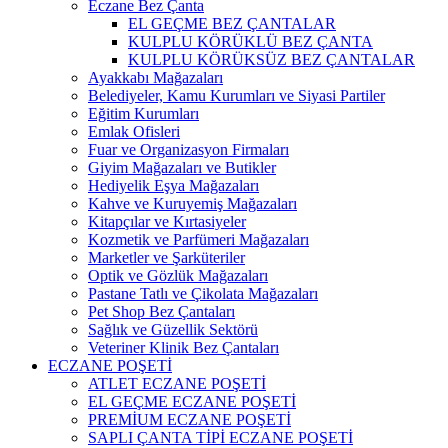
Eczane Bez Çanta
EL GEÇME BEZ ÇANTALAR
KULPLU KÖRÜKLÜ BEZ ÇANTA
KULPLU KÖRÜKSÜZ BEZ ÇANTALAR
Ayakkabı Mağazaları
Belediyeler, Kamu Kurumları ve Siyasi Partiler
Eğitim Kurumları
Emlak Ofisleri
Fuar ve Organizasyon Firmaları
Giyim Mağazaları ve Butikler
Hediyelik Eşya Mağazaları
Kahve ve Kuruyemiş Mağazaları
Kitapçılar ve Kırtasiyeler
Kozmetik ve Parfümeri Mağazaları
Marketler ve Şarküteriler
Optik ve Gözlük Mağazaları
Pastane Tatlı ve Çikolata Mağazaları
Pet Shop Bez Çantaları
Sağlık ve Güzellik Sektörü
Veteriner Klinik Bez Çantaları
ECZANE POŞETİ
ATLET ECZANE POŞETİ
EL GEÇME ECZANE POŞETİ
PREMİUM ECZANE POŞETİ
SAPLI ÇANTA TİPİ ECZANE POŞETİ