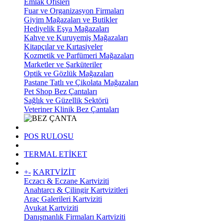
Emlak Ofisleri
Fuar ve Organizasyon Firmaları
Giyim Mağazaları ve Butikler
Hediyelik Eşya Mağazaları
Kahve ve Kuruyemiş Mağazaları
Kitapçılar ve Kırtasiyeler
Kozmetik ve Parfümeri Mağazaları
Marketler ve Şarküteriler
Optik ve Gözlük Mağazaları
Pastane Tatlı ve Çikolata Mağazaları
Pet Shop Bez Çantaları
Sağlık ve Güzellik Sektörü
Veteriner Klinik Bez Çantaları
POS RULOSU
TERMAL ETİKET
+
-
KARTVİZİT
Eczacı & Eczane Kartviziti
Anahtarcı & Çilingir Kartvizitleri
Araç Galerileri Kartviziti
Avukat Kartviziti
Danışmanlık Firmaları Kartviziti