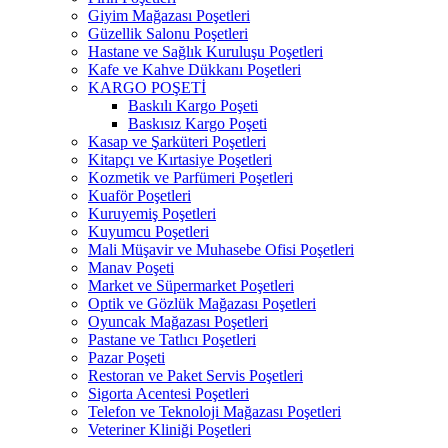
Giyim Mağazası Poşetleri
Güzellik Salonu Poşetleri
Hastane ve Sağlık Kuruluşu Poşetleri
Kafe ve Kahve Dükkanı Poşetleri
KARGO POŞETİ
Baskılı Kargo Poşeti
Baskısız Kargo Poşeti
Kasap ve Şarküteri Poşetleri
Kitapçı ve Kırtasiye Poşetleri
Kozmetik ve Parfümeri Poşetleri
Kuaför Poşetleri
Kuruyemiş Poşetleri
Kuyumcu Poşetleri
Mali Müşavir ve Muhasebe Ofisi Poşetleri
Manav Poşeti
Market ve Süpermarket Poşetleri
Optik ve Gözlük Mağazası Poşetleri
Oyuncak Mağazası Poşetleri
Pastane ve Tatlıcı Poşetleri
Pazar Poşeti
Restoran ve Paket Servis Poşetleri
Sigorta Acentesi Poşetleri
Telefon ve Teknoloji Mağazası Poşetleri
Veteriner Kliniği Poşetleri