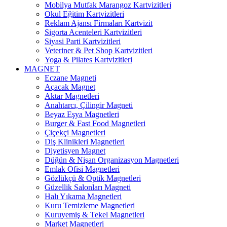
Mobilya Mutfak Marangoz Kartvizitleri
Okul Eğitim Kartvizitleri
Reklam Ajansı Firmaları Kartvizit
Sigorta Acenteleri Kartvizitleri
Siyasi Parti Kartvizitleri
Veteriner & Pet Shop Kartvizitleri
Yoga & Pilates Kartvizitleri
MAGNET
Eczane Magneti
Açacak Magnet
Aktar Magnetleri
Anahtarcı, Çilingir Magneti
Beyaz Eşya Magnetleri
Burger & Fast Food Magnetleri
Çiçekçi Magnetleri
Diş Klinikleri Magnetleri
Diyetisyen Magnet
Düğün & Nişan Organizasyon Magnetleri
Emlak Ofisi Magnetleri
Gözlükçü & Optik Magnetleri
Güzellik Salonları Magneti
Halı Yıkama Magnetleri
Kuru Temizleme Magnetleri
Kuruyemiş & Tekel Magnetleri
Market Magnetleri