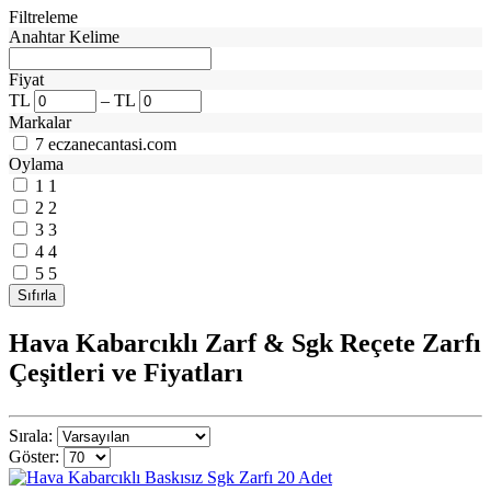
Filtreleme
Anahtar Kelime
Fiyat
TL
–
TL
Markalar
7
eczanecantasi.com
Oylama
1
1
2
2
3
3
4
4
5
5
Hava Kabarcıklı Zarf & Sgk Reçete Zarfı
Çeşitleri ve Fiyatları
Sırala:
Göster: