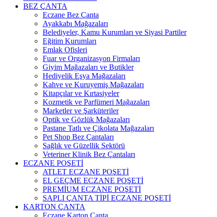
BEZ ÇANTA
Eczane Bez Çanta
Ayakkabı Mağazaları
Belediyeler, Kamu Kurumları ve Siyasi Partiler
Eğitim Kurumları
Emlak Ofisleri
Fuar ve Organizasyon Firmaları
Giyim Mağazaları ve Butikler
Hediyelik Eşya Mağazaları
Kahve ve Kuruyemiş Mağazaları
Kitapçılar ve Kırtasiyeler
Kozmetik ve Parfümeri Mağazaları
Marketler ve Şarküteriler
Optik ve Gözlük Mağazaları
Pastane Tatlı ve Çikolata Mağazaları
Pet Shop Bez Çantaları
Sağlık ve Güzellik Sektörü
Veteriner Klinik Bez Çantaları
ECZANE POŞETİ
ATLET ECZANE POŞETİ
EL GEÇME ECZANE POŞETİ
PREMİUM ECZANE POŞETİ
SAPLI ÇANTA TİPİ ECZANE POŞETİ
KARTON ÇANTA
Eczane Karton Çanta