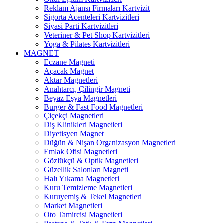
Reklam Ajansı Firmaları Kartvizit
Sigorta Acenteleri Kartvizitleri
Siyasi Parti Kartvizitleri
Veteriner & Pet Shop Kartvizitleri
Yoga & Pilates Kartvizitleri
MAGNET
Eczane Magneti
Açacak Magnet
Aktar Magnetleri
Anahtarcı, Çilingir Magneti
Beyaz Eşya Magnetleri
Burger & Fast Food Magnetleri
Çiçekçi Magnetleri
Diş Klinikleri Magnetleri
Diyetisyen Magnet
Düğün & Nişan Organizasyon Magnetleri
Emlak Ofisi Magnetleri
Gözlükçü & Optik Magnetleri
Güzellik Salonları Magneti
Halı Yıkama Magnetleri
Kuru Temizleme Magnetleri
Kuruyemiş & Tekel Magnetleri
Market Magnetleri
Oto Tamircisi Magnetleri