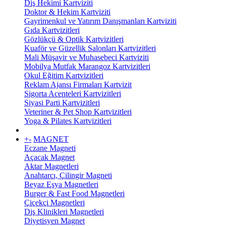
Diş Hekimi Kartviziti
Doktor & Hekim Kartviziti
Gayrimenkul ve Yatırım Danışmanları Kartviziti
Gıda Kartvizitleri
Gözlükçü & Optik Kartvizitleri
Kuaför ve Güzellik Salonları Kartvizitleri
Mali Müşavir ve Muhasebeci Kartviziti
Mobilya Mutfak Marangoz Kartvizitleri
Okul Eğitim Kartvizitleri
Reklam Ajansı Firmaları Kartvizit
Sigorta Acenteleri Kartvizitleri
Siyasi Parti Kartvizitleri
Veteriner & Pet Shop Kartvizitleri
Yoga & Pilates Kartvizitleri
+
-
MAGNET
Eczane Magneti
Açacak Magnet
Aktar Magnetleri
Anahtarcı, Çilingir Magneti
Beyaz Eşya Magnetleri
Burger & Fast Food Magnetleri
Çiçekçi Magnetleri
Diş Klinikleri Magnetleri
Diyetisyen Magnet