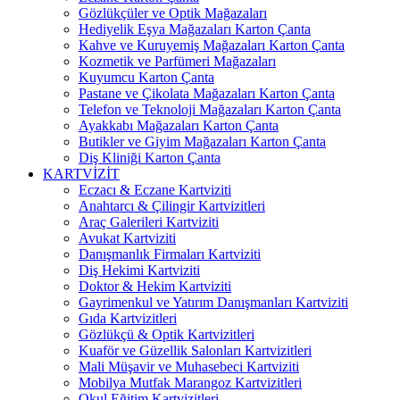
Gözlükçüler ve Optik Mağazaları
Hediyelik Eşya Mağazaları Karton Çanta
Kahve ve Kuruyemiş Mağazaları Karton Çanta
Kozmetik ve Parfümeri Mağazaları
Kuyumcu Karton Çanta
Pastane ve Çikolata Mağazaları Karton Çanta
Telefon ve Teknoloji Mağazaları Karton Çanta
Ayakkabı Mağazaları Karton Çanta
Butikler ve Giyim Mağazaları Karton Çanta
Diş Kliniği Karton Çanta
KARTVİZİT
Eczacı & Eczane Kartviziti
Anahtarcı & Çilingir Kartvizitleri
Araç Galerileri Kartviziti
Avukat Kartviziti
Danışmanlık Firmaları Kartviziti
Diş Hekimi Kartviziti
Doktor & Hekim Kartviziti
Gayrimenkul ve Yatırım Danışmanları Kartviziti
Gıda Kartvizitleri
Gözlükçü & Optik Kartvizitleri
Kuaför ve Güzellik Salonları Kartvizitleri
Mali Müşavir ve Muhasebeci Kartviziti
Mobilya Mutfak Marangoz Kartvizitleri
Okul Eğitim Kartvizitleri