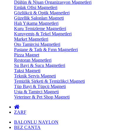
Düğün & Nişan Organizasyon Magnetleri
Emlak Ofisi Magnetleri
Gözlükçü & Optik Magnetleri
Güzellik Salonları Magneti
Halı Yıkama Magnetleri
Kuru Temizleme Magnetleri
Kuruyemiş & Tekel Magnetleri
Market Magnetleri
Oto Tamircisi Magnetleri
Pastane & Tatlı & Fırın Magnetleri
Pizza Magnet
Restoran Magnetleri
Su Bayi & Sucu Magnetleri
Taksi Magneti
Teknik Servis Magneti
Temizlik Şirketi & Temizlikçi Magneti
Tüp Bayi & Tüpçü Magneti
Usta & Tamirci Magneti
Veteriner & Pet Shop Magneti
ZARF
BALONLU NAYLON
BEZ ÇANTA