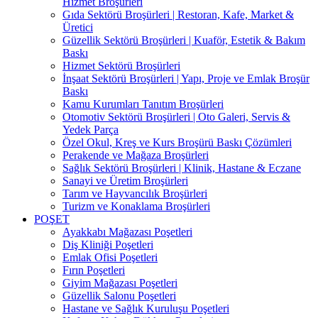
Hizmet Broşürleri
Gıda Sektörü Broşürleri | Restoran, Kafe, Market &
Üretici
Güzellik Sektörü Broşürleri | Kuaför, Estetik & Bakım
Baskı
Hizmet Sektörü Broşürleri
İnşaat Sektörü Broşürleri | Yapı, Proje ve Emlak Broşür
Baskı
Kamu Kurumları Tanıtım Broşürleri
Otomotiv Sektörü Broşürleri | Oto Galeri, Servis &
Yedek Parça
Özel Okul, Kreş ve Kurs Broşürü Baskı Çözümleri
Perakende ve Mağaza Broşürleri
Sağlık Sektörü Broşürleri | Klinik, Hastane & Eczane
Sanayi ve Üretim Broşürleri
Tarım ve Hayvancılık Broşürleri
Turizm ve Konaklama Broşürleri
POŞET
Ayakkabı Mağazası Poşetleri
Diş Kliniği Poşetleri
Emlak Ofisi Poşetleri
Fırın Poşetleri
Giyim Mağazası Poşetleri
Güzellik Salonu Poşetleri
Hastane ve Sağlık Kuruluşu Poşetleri