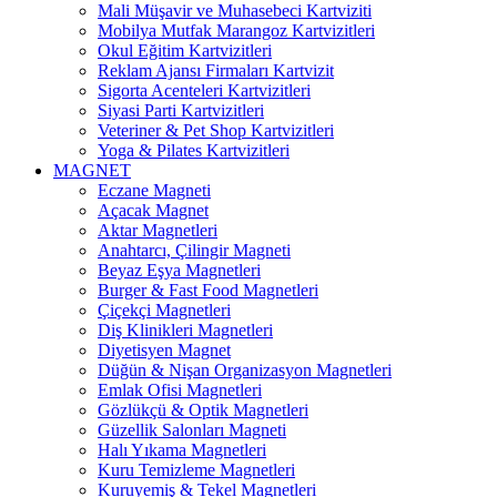
Mali Müşavir ve Muhasebeci Kartviziti
Mobilya Mutfak Marangoz Kartvizitleri
Okul Eğitim Kartvizitleri
Reklam Ajansı Firmaları Kartvizit
Sigorta Acenteleri Kartvizitleri
Siyasi Parti Kartvizitleri
Veteriner & Pet Shop Kartvizitleri
Yoga & Pilates Kartvizitleri
MAGNET
Eczane Magneti
Açacak Magnet
Aktar Magnetleri
Anahtarcı, Çilingir Magneti
Beyaz Eşya Magnetleri
Burger & Fast Food Magnetleri
Çiçekçi Magnetleri
Diş Klinikleri Magnetleri
Diyetisyen Magnet
Düğün & Nişan Organizasyon Magnetleri
Emlak Ofisi Magnetleri
Gözlükçü & Optik Magnetleri
Güzellik Salonları Magneti
Halı Yıkama Magnetleri
Kuru Temizleme Magnetleri
Kuruyemiş & Tekel Magnetleri