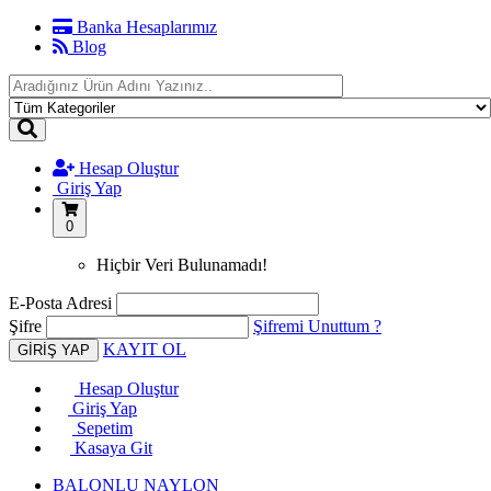
Banka Hesaplarımız
Blog
Hesap Oluştur
Giriş Yap
0
Hiçbir Veri Bulunamadı!
E-Posta Adresi
Şifre
Şifremi Unuttum ?
KAYIT OL
Hesap Oluştur
Giriş Yap
Sepetim
Kasaya Git
BALONLU NAYLON