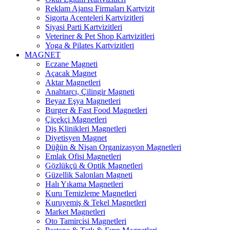
Reklam Ajansı Firmaları Kartvizit
Sigorta Acenteleri Kartvizitleri
Siyasi Parti Kartvizitleri
Veteriner & Pet Shop Kartvizitleri
Yoga & Pilates Kartvizitleri
MAGNET
Eczane Magneti
Açacak Magnet
Aktar Magnetleri
Anahtarcı, Çilingir Magneti
Beyaz Eşya Magnetleri
Burger & Fast Food Magnetleri
Çiçekçi Magnetleri
Diş Klinikleri Magnetleri
Diyetisyen Magnet
Düğün & Nişan Organizasyon Magnetleri
Emlak Ofisi Magnetleri
Gözlükçü & Optik Magnetleri
Güzellik Salonları Magneti
Halı Yıkama Magnetleri
Kuru Temizleme Magnetleri
Kuruyemiş & Tekel Magnetleri
Market Magnetleri
Oto Tamircisi Magnetleri