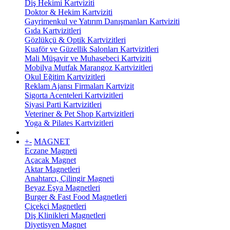
Diş Hekimi Kartviziti
Doktor & Hekim Kartviziti
Gayrimenkul ve Yatırım Danışmanları Kartviziti
Gıda Kartvizitleri
Gözlükçü & Optik Kartvizitleri
Kuaför ve Güzellik Salonları Kartvizitleri
Mali Müşavir ve Muhasebeci Kartviziti
Mobilya Mutfak Marangoz Kartvizitleri
Okul Eğitim Kartvizitleri
Reklam Ajansı Firmaları Kartvizit
Sigorta Acenteleri Kartvizitleri
Siyasi Parti Kartvizitleri
Veteriner & Pet Shop Kartvizitleri
Yoga & Pilates Kartvizitleri
+
-
MAGNET
Eczane Magneti
Açacak Magnet
Aktar Magnetleri
Anahtarcı, Çilingir Magneti
Beyaz Eşya Magnetleri
Burger & Fast Food Magnetleri
Çiçekçi Magnetleri
Diş Klinikleri Magnetleri
Diyetisyen Magnet