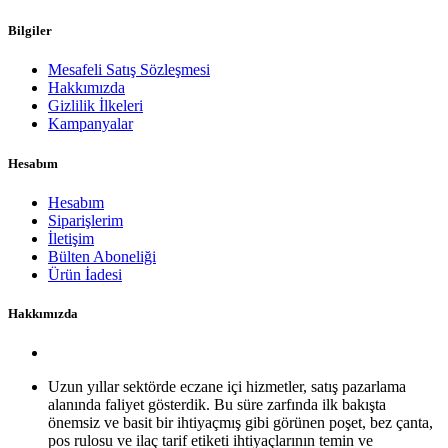
Bilgiler
Mesafeli Satış Sözleşmesi
Hakkımızda
Gizlilik İlkeleri
Kampanyalar
Hesabım
Hesabım
Siparişlerim
İletişim
Bülten Aboneliği
Ürün İadesi
Hakkımızda
Uzun yıllar sektörde eczane içi hizmetler, satış pazarlama
alanında faliyet gösterdik. Bu süre zarfında ilk bakışta
önemsiz ve basit bir ihtiyaçmış gibi görünen poşet, bez çanta,
pos rulosu ve ilaç tarif etiketi ihtiyaçlarının temin ve