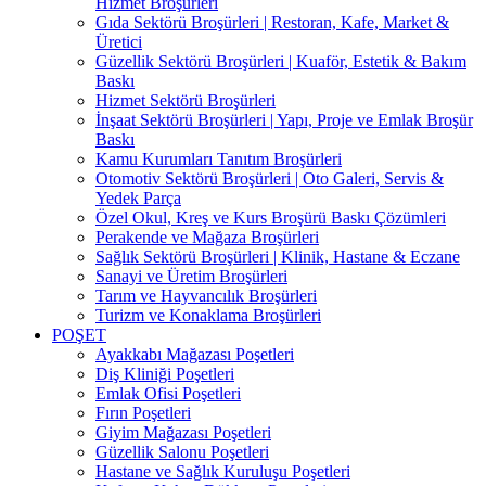
Hizmet Broşürleri
Gıda Sektörü Broşürleri | Restoran, Kafe, Market &
Üretici
Güzellik Sektörü Broşürleri | Kuaför, Estetik & Bakım
Baskı
Hizmet Sektörü Broşürleri
İnşaat Sektörü Broşürleri | Yapı, Proje ve Emlak Broşür
Baskı
Kamu Kurumları Tanıtım Broşürleri
Otomotiv Sektörü Broşürleri | Oto Galeri, Servis &
Yedek Parça
Özel Okul, Kreş ve Kurs Broşürü Baskı Çözümleri
Perakende ve Mağaza Broşürleri
Sağlık Sektörü Broşürleri | Klinik, Hastane & Eczane
Sanayi ve Üretim Broşürleri
Tarım ve Hayvancılık Broşürleri
Turizm ve Konaklama Broşürleri
POŞET
Ayakkabı Mağazası Poşetleri
Diş Kliniği Poşetleri
Emlak Ofisi Poşetleri
Fırın Poşetleri
Giyim Mağazası Poşetleri
Güzellik Salonu Poşetleri
Hastane ve Sağlık Kuruluşu Poşetleri