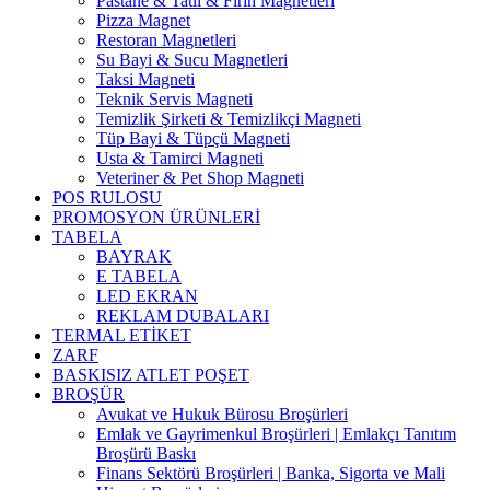
Pastane & Tatlı & Fırın Magnetleri
Pizza Magnet
Restoran Magnetleri
Su Bayi & Sucu Magnetleri
Taksi Magneti
Teknik Servis Magneti
Temizlik Şirketi & Temizlikçi Magneti
Tüp Bayi & Tüpçü Magneti
Usta & Tamirci Magneti
Veteriner & Pet Shop Magneti
POS RULOSU
PROMOSYON ÜRÜNLERİ
TABELA
BAYRAK
E TABELA
LED EKRAN
REKLAM DUBALARI
TERMAL ETİKET
ZARF
BASKISIZ ATLET POŞET
BROŞÜR
Avukat ve Hukuk Bürosu Broşürleri
Emlak ve Gayrimenkul Broşürleri | Emlakçı Tanıtım
Broşürü Baskı
Finans Sektörü Broşürleri | Banka, Sigorta ve Mali