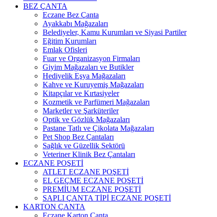
BEZ ÇANTA
Eczane Bez Çanta
Ayakkabı Mağazaları
Belediyeler, Kamu Kurumları ve Siyasi Partiler
Eğitim Kurumları
Emlak Ofisleri
Fuar ve Organizasyon Firmaları
Giyim Mağazaları ve Butikler
Hediyelik Eşya Mağazaları
Kahve ve Kuruyemiş Mağazaları
Kitapçılar ve Kırtasiyeler
Kozmetik ve Parfümeri Mağazaları
Marketler ve Şarküteriler
Optik ve Gözlük Mağazaları
Pastane Tatlı ve Çikolata Mağazaları
Pet Shop Bez Çantaları
Sağlık ve Güzellik Sektörü
Veteriner Klinik Bez Çantaları
ECZANE POŞETİ
ATLET ECZANE POŞETİ
EL GEÇME ECZANE POŞETİ
PREMİUM ECZANE POŞETİ
SAPLI ÇANTA TİPİ ECZANE POŞETİ
KARTON ÇANTA
Eczane Karton Çanta