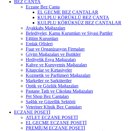
BEZ ÇANTA
Eczane Bez Çanta
EL GEÇME BEZ ÇANTALAR
KULPLU KÖRÜKLÜ BEZ ÇANTA
KULPLU KÖRÜKSÜZ BEZ ÇANTALAR
Ayakkabı Mağazaları
Belediyeler, Kamu Kurumları ve Siyasi Partiler
Eğitim Kurumları
Emlak Ofisleri
Fuar ve Organizasyon Firmaları
Giyim Mağazaları ve Butikler
Hediyelik Eşya Mağazaları
Kahve ve Kuruyemiş Mağazaları
Kitapçılar ve Kırtasiyeler
Kozmetik ve Parfümeri Mağazaları
Marketler ve Şarküteriler
Optik ve Gözlük Mağazaları
Pastane Tatlı ve Çikolata Mağazaları
Pet Shop Bez Çantaları
Sağlık ve Güzellik Sektörü
Veteriner Klinik Bez Çantaları
ECZANE POŞETİ
ATLET ECZANE POŞETİ
EL GEÇME ECZANE POŞETİ
PREMİUM ECZANE POŞETİ