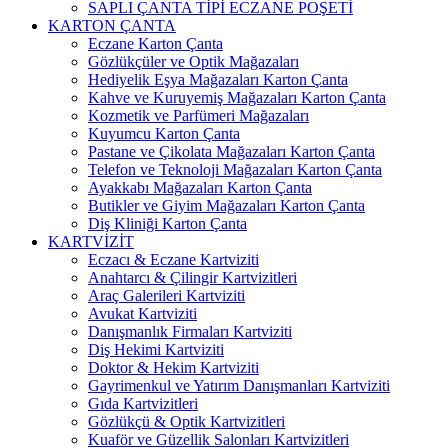
SAPLI ÇANTA TİPİ ECZANE POŞETİ
KARTON ÇANTA
Eczane Karton Çanta
Gözlükçüler ve Optik Mağazaları
Hediyelik Eşya Mağazaları Karton Çanta
Kahve ve Kuruyemiş Mağazaları Karton Çanta
Kozmetik ve Parfümeri Mağazaları
Kuyumcu Karton Çanta
Pastane ve Çikolata Mağazaları Karton Çanta
Telefon ve Teknoloji Mağazaları Karton Çanta
Ayakkabı Mağazaları Karton Çanta
Butikler ve Giyim Mağazaları Karton Çanta
Diş Kliniği Karton Çanta
KARTVİZİT
Eczacı & Eczane Kartviziti
Anahtarcı & Çilingir Kartvizitleri
Araç Galerileri Kartviziti
Avukat Kartviziti
Danışmanlık Firmaları Kartviziti
Diş Hekimi Kartviziti
Doktor & Hekim Kartviziti
Gayrimenkul ve Yatırım Danışmanları Kartviziti
Gıda Kartvizitleri
Gözlükçü & Optik Kartvizitleri
Kuaför ve Güzellik Salonları Kartvizitleri