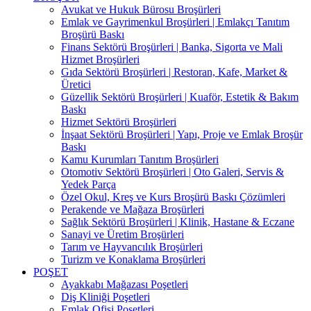
Avukat ve Hukuk Bürosu Broşürleri
Emlak ve Gayrimenkul Broşürleri | Emlakçı Tanıtım
Broşürü Baskı
Finans Sektörü Broşürleri | Banka, Sigorta ve Mali
Hizmet Broşürleri
Gıda Sektörü Broşürleri | Restoran, Kafe, Market &
Üretici
Güzellik Sektörü Broşürleri | Kuaför, Estetik & Bakım
Baskı
Hizmet Sektörü Broşürleri
İnşaat Sektörü Broşürleri | Yapı, Proje ve Emlak Broşür
Baskı
Kamu Kurumları Tanıtım Broşürleri
Otomotiv Sektörü Broşürleri | Oto Galeri, Servis &
Yedek Parça
Özel Okul, Kreş ve Kurs Broşürü Baskı Çözümleri
Perakende ve Mağaza Broşürleri
Sağlık Sektörü Broşürleri | Klinik, Hastane & Eczane
Sanayi ve Üretim Broşürleri
Tarım ve Hayvancılık Broşürleri
Turizm ve Konaklama Broşürleri
POŞET
Ayakkabı Mağazası Poşetleri
Diş Kliniği Poşetleri
Emlak Ofisi Poşetleri