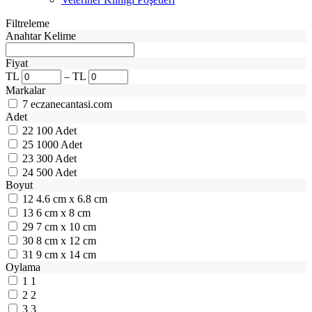
Filtreleme
Anahtar Kelime
Fiyat
TL
–
TL
Markalar
7
eczanecantasi.com
Adet
22
100 Adet
25
1000 Adet
23
300 Adet
24
500 Adet
Boyut
12
4.6 cm x 6.8 cm
13
6 cm x 8 cm
29
7 cm x 10 cm
30
8 cm x 12 cm
31
9 cm x 14 cm
Oylama
1
1
2
2
3
3