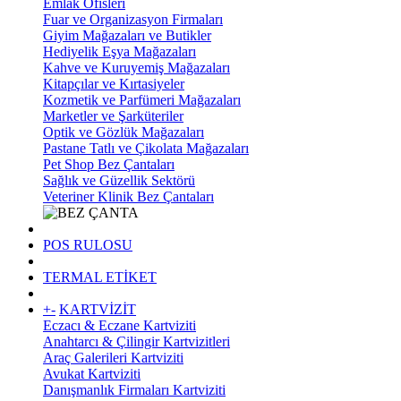
Emlak Ofisleri
Fuar ve Organizasyon Firmaları
Giyim Mağazaları ve Butikler
Hediyelik Eşya Mağazaları
Kahve ve Kuruyemiş Mağazaları
Kitapçılar ve Kırtasiyeler
Kozmetik ve Parfümeri Mağazaları
Marketler ve Şarküteriler
Optik ve Gözlük Mağazaları
Pastane Tatlı ve Çikolata Mağazaları
Pet Shop Bez Çantaları
Sağlık ve Güzellik Sektörü
Veteriner Klinik Bez Çantaları
POS RULOSU
TERMAL ETİKET
+
-
KARTVİZİT
Eczacı & Eczane Kartviziti
Anahtarcı & Çilingir Kartvizitleri
Araç Galerileri Kartviziti
Avukat Kartviziti
Danışmanlık Firmaları Kartviziti