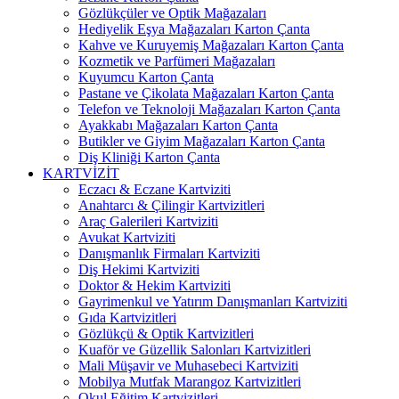
Gözlükçüler ve Optik Mağazaları
Hediyelik Eşya Mağazaları Karton Çanta
Kahve ve Kuruyemiş Mağazaları Karton Çanta
Kozmetik ve Parfümeri Mağazaları
Kuyumcu Karton Çanta
Pastane ve Çikolata Mağazaları Karton Çanta
Telefon ve Teknoloji Mağazaları Karton Çanta
Ayakkabı Mağazaları Karton Çanta
Butikler ve Giyim Mağazaları Karton Çanta
Diş Kliniği Karton Çanta
KARTVİZİT
Eczacı & Eczane Kartviziti
Anahtarcı & Çilingir Kartvizitleri
Araç Galerileri Kartviziti
Avukat Kartviziti
Danışmanlık Firmaları Kartviziti
Diş Hekimi Kartviziti
Doktor & Hekim Kartviziti
Gayrimenkul ve Yatırım Danışmanları Kartviziti
Gıda Kartvizitleri
Gözlükçü & Optik Kartvizitleri
Kuaför ve Güzellik Salonları Kartvizitleri
Mali Müşavir ve Muhasebeci Kartviziti
Mobilya Mutfak Marangoz Kartvizitleri
Okul Eğitim Kartvizitleri