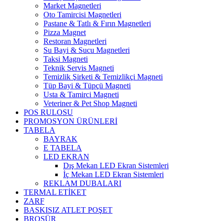
Market Magnetleri
Oto Tamircisi Magnetleri
Pastane & Tatlı & Fırın Magnetleri
Pizza Magnet
Restoran Magnetleri
Su Bayi & Sucu Magnetleri
Taksi Magneti
Teknik Servis Magneti
Temizlik Şirketi & Temizlikçi Magneti
Tüp Bayi & Tüpçü Magneti
Usta & Tamirci Magneti
Veteriner & Pet Shop Magneti
POS RULOSU
PROMOSYON ÜRÜNLERİ
TABELA
BAYRAK
E TABELA
LED EKRAN
Dış Mekan LED Ekran Sistemleri
İç Mekan LED Ekran Sistemleri
REKLAM DUBALARI
TERMAL ETİKET
ZARF
BASKISIZ ATLET POŞET
BROŞÜR