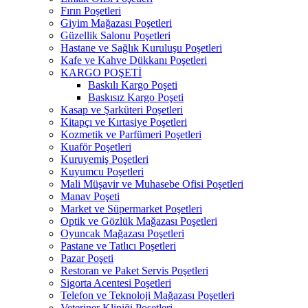
Fırın Poşetleri
Giyim Mağazası Poşetleri
Güzellik Salonu Poşetleri
Hastane ve Sağlık Kuruluşu Poşetleri
Kafe ve Kahve Dükkanı Poşetleri
KARGO POŞETİ
Baskılı Kargo Poşeti
Baskısız Kargo Poşeti
Kasap ve Şarküteri Poşetleri
Kitapçı ve Kırtasiye Poşetleri
Kozmetik ve Parfümeri Poşetleri
Kuaför Poşetleri
Kuruyemiş Poşetleri
Kuyumcu Poşetleri
Mali Müşavir ve Muhasebe Ofisi Poşetleri
Manav Poşeti
Market ve Süpermarket Poşetleri
Optik ve Gözlük Mağazası Poşetleri
Oyuncak Mağazası Poşetleri
Pastane ve Tatlıcı Poşetleri
Pazar Poşeti
Restoran ve Paket Servis Poşetleri
Sigorta Acentesi Poşetleri
Telefon ve Teknoloji Mağazası Poşetleri
Veteriner Kliniği Poşetleri