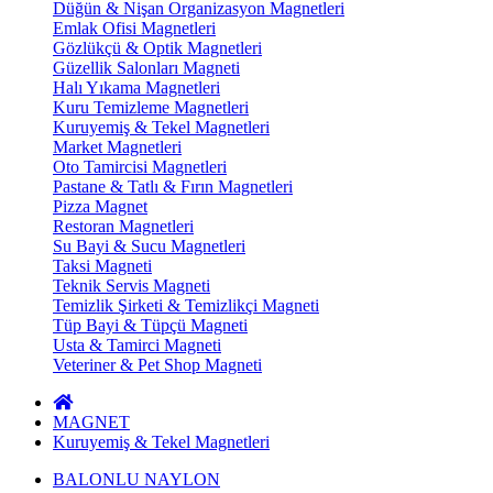
Düğün & Nişan Organizasyon Magnetleri
Emlak Ofisi Magnetleri
Gözlükçü & Optik Magnetleri
Güzellik Salonları Magneti
Halı Yıkama Magnetleri
Kuru Temizleme Magnetleri
Kuruyemiş & Tekel Magnetleri
Market Magnetleri
Oto Tamircisi Magnetleri
Pastane & Tatlı & Fırın Magnetleri
Pizza Magnet
Restoran Magnetleri
Su Bayi & Sucu Magnetleri
Taksi Magneti
Teknik Servis Magneti
Temizlik Şirketi & Temizlikçi Magneti
Tüp Bayi & Tüpçü Magneti
Usta & Tamirci Magneti
Veteriner & Pet Shop Magneti
MAGNET
Kuruyemiş & Tekel Magnetleri
BALONLU NAYLON