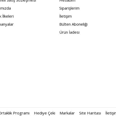
eli Satış Sözleşmesi
Hesabım
ımızda
Siparişlerim
ik İlkeleri
İletişim
anyalar
Bülten Aboneliği
Ürün İadesi
Ortaklık Programı
Hediye Çeki
Markalar
Site Haritası
İletiş