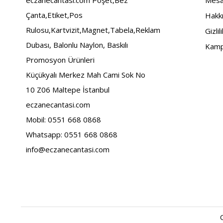
eczanecantasi.com Poşet,Bez
Mesaf
Çanta,Etiket,Pos
Hakk
Rulosu,Kartvizit,Magnet,Tabela,Reklam
Gizlil
Dubası, Balonlu Naylon, Baskılı
Kamp
Promosyon Ürünleri
Küçükyalı Merkez Mah Cami Sok No
10 Z06 Maltepe İstanbul
eczanecantasi.com
Mobil: 0551 668 0868
Whatsapp: 0551 668 0868
info@eczanecantasi.com