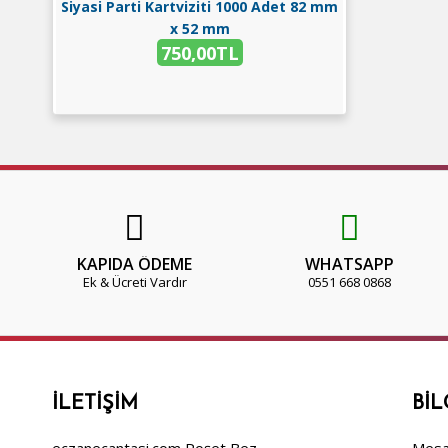
Siyasi Parti Kartviziti 1000 Adet 82 mm
x 52 mm
750,00TL
KAPIDA ÖDEME
WHATSAPP
Ek & Ücreti Vardır
0551 668 0868
İLETIŞIM
BIL