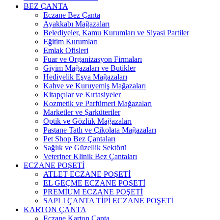
BEZ ÇANTA
Eczane Bez Çanta
Ayakkabı Mağazaları
Belediyeler, Kamu Kurumları ve Siyasi Partiler
Eğitim Kurumları
Emlak Ofisleri
Fuar ve Organizasyon Firmaları
Giyim Mağazaları ve Butikler
Hediyelik Eşya Mağazaları
Kahve ve Kuruyemiş Mağazaları
Kitapçılar ve Kırtasiyeler
Kozmetik ve Parfümeri Mağazaları
Marketler ve Şarküteriler
Optik ve Gözlük Mağazaları
Pastane Tatlı ve Çikolata Mağazaları
Pet Shop Bez Çantaları
Sağlık ve Güzellik Sektörü
Veteriner Klinik Bez Çantaları
ECZANE POŞETİ
ATLET ECZANE POŞETİ
EL GEÇME ECZANE POŞETİ
PREMİUM ECZANE POŞETİ
SAPLI ÇANTA TİPİ ECZANE POŞETİ
KARTON ÇANTA
Eczane Karton Çanta