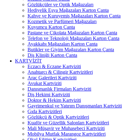
Gözlükçüler ve Optik Mağazaları
Hediyelik Eşya Mağazaları Karton Çanta
Kahve ve Kuruyemiş Mağazaları Karton Çanta
Kozmetik ve Parfümeri Mağazaları
Kuyumcu Karton Çanta
Pastane ve Çikolata Mağazaları Karton Çanta
Telefon ve Teknoloji Mağazaları Karton Çanta
Ayakkabı Mağazaları Karton Çanta
Butikler ve Giyim Mağazaları Karton Çanta
Diş Kliniği Karton Çanta
KARTVİZİT
Eczacı & Eczane Kartviziti
Anahtarcı & Çilingir Kartvizitleri
Araç Galerileri Kartviziti
Avukat Kartviziti
Danışmanlık Firmaları Kartviziti
Diş Hekimi Kartviziti
Doktor & Hekim Kartviziti
Gayrimenkul ve Yatırım Danışmanları Kartviziti
Gıda Kartvizitleri
Gözlükçü & Optik Kartvizitleri
Kuaför ve Güzellik Salonları Kartvizitleri
Mali Müşavir ve Muhasebeci Kartviziti
Mobilya Mutfak Marangoz Kartvizitleri
Okul Eğitim Kartvizitleri