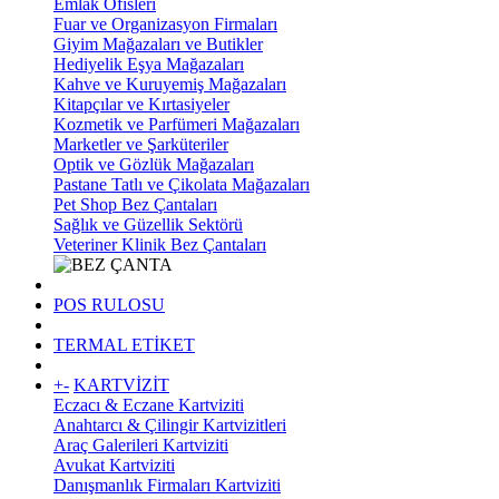
Emlak Ofisleri
Fuar ve Organizasyon Firmaları
Giyim Mağazaları ve Butikler
Hediyelik Eşya Mağazaları
Kahve ve Kuruyemiş Mağazaları
Kitapçılar ve Kırtasiyeler
Kozmetik ve Parfümeri Mağazaları
Marketler ve Şarküteriler
Optik ve Gözlük Mağazaları
Pastane Tatlı ve Çikolata Mağazaları
Pet Shop Bez Çantaları
Sağlık ve Güzellik Sektörü
Veteriner Klinik Bez Çantaları
POS RULOSU
TERMAL ETİKET
+
-
KARTVİZİT
Eczacı & Eczane Kartviziti
Anahtarcı & Çilingir Kartvizitleri
Araç Galerileri Kartviziti
Avukat Kartviziti
Danışmanlık Firmaları Kartviziti