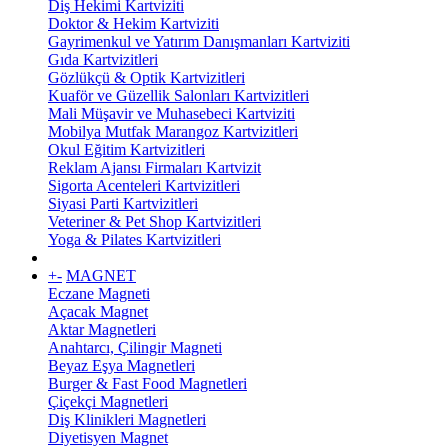
Diş Hekimi Kartviziti
Doktor & Hekim Kartviziti
Gayrimenkul ve Yatırım Danışmanları Kartviziti
Gıda Kartvizitleri
Gözlükçü & Optik Kartvizitleri
Kuaför ve Güzellik Salonları Kartvizitleri
Mali Müşavir ve Muhasebeci Kartviziti
Mobilya Mutfak Marangoz Kartvizitleri
Okul Eğitim Kartvizitleri
Reklam Ajansı Firmaları Kartvizit
Sigorta Acenteleri Kartvizitleri
Siyasi Parti Kartvizitleri
Veteriner & Pet Shop Kartvizitleri
Yoga & Pilates Kartvizitleri
+
-
MAGNET
Eczane Magneti
Açacak Magnet
Aktar Magnetleri
Anahtarcı, Çilingir Magneti
Beyaz Eşya Magnetleri
Burger & Fast Food Magnetleri
Çiçekçi Magnetleri
Diş Klinikleri Magnetleri
Diyetisyen Magnet