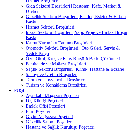
Hizmet Broşürleri
Gıda Sektörü Broşürleri | Restoran, Kafe, Market &
Üretici
Güzellik Sektörü Broşürleri | Kuaför, Estetik & Bakım
Baskı
Hizmet Sektörü Broşürleri
İnşaat Sektörü Broşürleri | Yapı, Proje ve Emlak Broşür
Baskı
Kamu Kurumları Tanıtım Broşürleri
Otomotiv Sektörü Broşürleri | Oto Galeri, Servis &
Yedek Parça
Özel Okul, Kreş ve Kurs Broşürü Baskı Çözümleri
Perakende ve Mağaza Broşürleri
Sağlık Sektörü Broşürleri | Klinik, Hastane & Eczane
Sanayi ve Üretim Broşürleri
Tarım ve Hayvancılık Broşürleri
Turizm ve Konaklama Broşürleri
POŞET
Ayakkabı Mağazası Poşetleri
Diş Kliniği Poşetleri
Emlak Ofisi Poşetleri
Fırın Poşetleri
Giyim Mağazası Poşetleri
Güzellik Salonu Poşetleri
Hastane ve Sağlık Kuruluşu Poşetleri