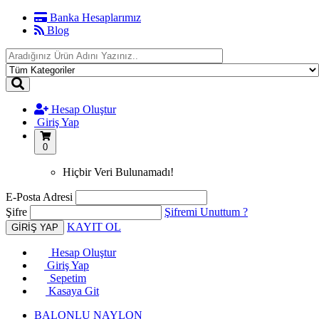
Banka Hesaplarımız
Blog
Hesap Oluştur
Giriş Yap
0
Hiçbir Veri Bulunamadı!
E-Posta Adresi
Şifre
Şifremi Unuttum ?
KAYIT OL
Hesap Oluştur
Giriş Yap
Sepetim
Kasaya Git
BALONLU NAYLON