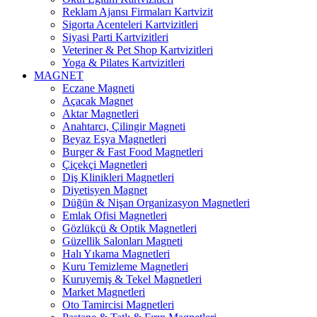
Reklam Ajansı Firmaları Kartvizit
Sigorta Acenteleri Kartvizitleri
Siyasi Parti Kartvizitleri
Veteriner & Pet Shop Kartvizitleri
Yoga & Pilates Kartvizitleri
MAGNET
Eczane Magneti
Açacak Magnet
Aktar Magnetleri
Anahtarcı, Çilingir Magneti
Beyaz Eşya Magnetleri
Burger & Fast Food Magnetleri
Çiçekçi Magnetleri
Diş Klinikleri Magnetleri
Diyetisyen Magnet
Düğün & Nişan Organizasyon Magnetleri
Emlak Ofisi Magnetleri
Gözlükçü & Optik Magnetleri
Güzellik Salonları Magneti
Halı Yıkama Magnetleri
Kuru Temizleme Magnetleri
Kuruyemiş & Tekel Magnetleri
Market Magnetleri
Oto Tamircisi Magnetleri