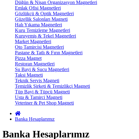
Düğün & Nişan Organizasyon Magnetleri
Emlak Ofisi Magnetleri
Gözlükçü & Optik Magnetleri
Güzellik Salonları Magneti
Halı Yıkama Magnetleri
Kuru Temizleme Magnetleri
Kuruyemiş & Tekel Magnetleri
Market Magnetleri
Oto Tamircisi Magnetleri
Pastane & Tatlı & Fırın Magnetleri
Pizza Magnet
Restoran Magnetleri
Su Bayi & Sucu Magnetleri
Taksi Magneti
Teknik Servis Magneti
Temizlik Şirketi & Temizlikçi Magneti
Tüp Bayi & Tüpçü Magneti
Usta & Tamirci Magneti
Veteriner & Pet Shop Magneti
Banka Hesaplarımız
Banka Hesaplarımız