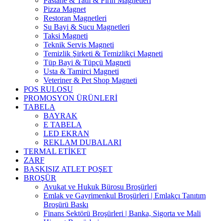
Pastane & Tatlı & Fırın Magnetleri
Pizza Magnet
Restoran Magnetleri
Su Bayi & Sucu Magnetleri
Taksi Magneti
Teknik Servis Magneti
Temizlik Şirketi & Temizlikçi Magneti
Tüp Bayi & Tüpçü Magneti
Usta & Tamirci Magneti
Veteriner & Pet Shop Magneti
POS RULOSU
PROMOSYON ÜRÜNLERİ
TABELA
BAYRAK
E TABELA
LED EKRAN
REKLAM DUBALARI
TERMAL ETİKET
ZARF
BASKISIZ ATLET POŞET
BROŞÜR
Avukat ve Hukuk Bürosu Broşürleri
Emlak ve Gayrimenkul Broşürleri | Emlakçı Tanıtım
Broşürü Baskı
Finans Sektörü Broşürleri | Banka, Sigorta ve Mali