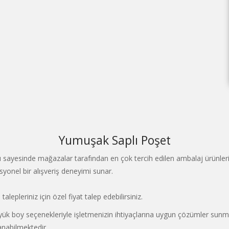
Yumuşak Saplı Poşet
yesinde mağazalar tarafından en çok tercih edilen ambalaj ürünleri ar
yonel bir alışveriş deneyimi sunar.
epleriniz için özel fiyat talep edebilirsiniz.
k boy seçenekleriyle işletmenizin ihtiyaçlarına uygun çözümler sunmak
anabilmektedir.