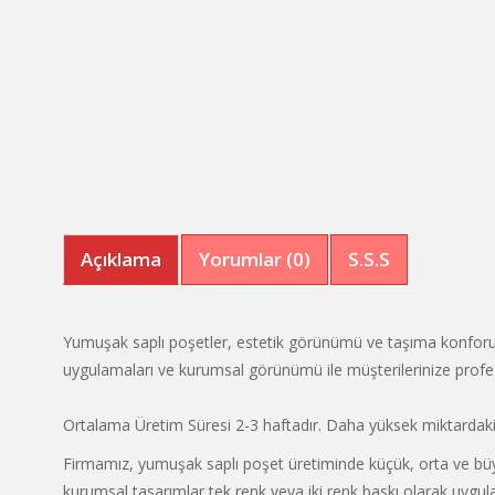
Açıklama
Yorumlar (0)
S.S.S
Yumuşak saplı poşetler, estetik görünümü ve taşıma konforu sa
uygulamaları ve kurumsal görünümü ile müşterilerinize profes
Ortalama Üretim Süresi 2-3 haftadır. Daha yüksek miktardaki tal
Firmamız, yumuşak saplı poşet üretiminde küçük, orta ve büyü
kurumsal tasarımlar tek renk veya iki renk baskı olarak uygul