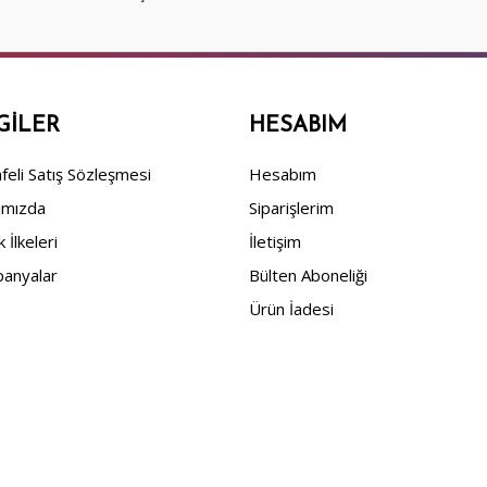
GILER
HESABIM
eli Satış Sözleşmesi
Hesabım
ımızda
Siparişlerim
ik İlkeleri
İletişim
anyalar
Bülten Aboneliği
Ürün İadesi