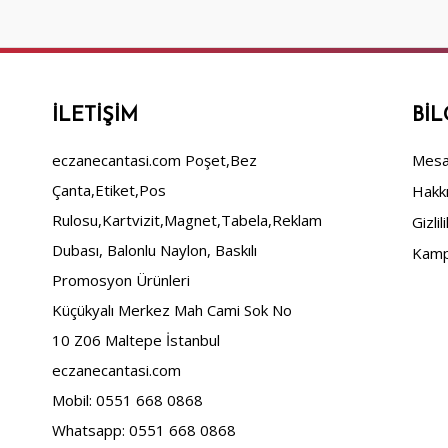
İLETIŞIM
BIL
eczanecantasi.com Poşet,Bez
Mesaf
Çanta,Etiket,Pos
Hakk
Rulosu,Kartvizit,Magnet,Tabela,Reklam
Gizlil
Dubası, Balonlu Naylon, Baskılı
Kamp
Promosyon Ürünleri
Küçükyalı Merkez Mah Cami Sok No
10 Z06 Maltepe İstanbul
eczanecantasi.com
Mobil: 0551 668 0868
Whatsapp: 0551 668 0868