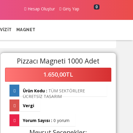
0
Hesap Oluştur
Giriş Yap
VİZİT
MAGNET
Pizzacı Magneti 1000 Adet
1.650,00TL
Ürün Kodu :
TÜM SEKTÖRLERE
ÜCRETSİZ TASARIM
Vergi
Yorum Sayısı :
0 yorum
Mevcut Seçenekler: