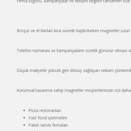
Firma logosu, kampanyalar ve iletişim bilgileri tamamen size ö
Broşür ve el ilanları kısa sürede kaybolurken magnetler uzun
Telefon numarası ve kampanyaların sürekli görünür olması sipar
Düşük maliyetle yüksek geri dönüş sağlayan reklam yöntemler
Kurumsal tasarıma sahip magnetler müşterilerinizin sizi daha 
Pizza restoranları
Fast food işletmeleri
Paket servis firmaları