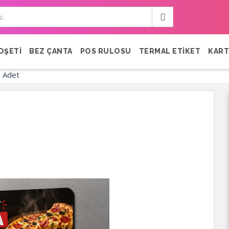
OŞETİ
BEZ ÇANTA
POS RULOSU
TERMAL ETİKET
KART
0 Adet