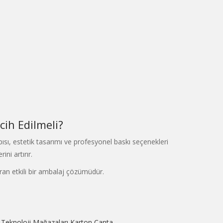
ih Edilmeli?
apısı, estetik tasarımı ve profesyonel baskı seçenekleri
ni artırır.
ran etkili bir ambalaj çözümüdür.
 Teknoloji Mağazaları Karton Çanta