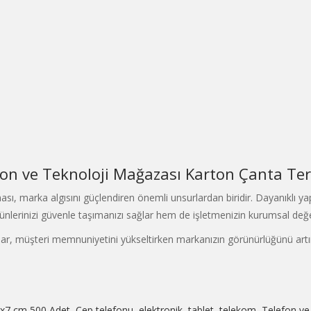
on ve Teknoloji Mağazası Karton Çanta Terc
lması, marka algısını güçlendiren önemli unsurlardan biridir. Dayanıklı y
lerinizi güvenle taşımanızı sağlar hem de işletmenizin kurumsal değeri
lar, müşteri memnuniyetini yükseltirken markanızın görünürlüğünü artı
4x7 cm 500 Adet
,
Cep telefonu
,
elektronik
,
tablet
,
telekom
,
Telefon ve