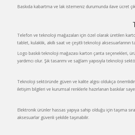
Baskıda kabartma ve lak istemeniz durumunda ilave ücret çı
Telefon ve teknoloji mağazaları için özel olarak üretilen karto
tablet, kulaklık, akıllı saat ve çeşitli teknoloji aksesuarların
Logo baskılı teknoloji mağazası karton çanta seçenekleri, ürü
yardımcı olur. Şık tasarımı ve sağlam yapısıyla teknoloji sekt
Teknoloji sektöründe güven ve kalite algısı oldukça önemlidir.
iletişim bilgileri ve kurumsal renklerle hazırlanan baskılar say
Elektronik ürünler hassas yapıya sahip olduğu için taşıma sıra
aksesuarlar güvenli şekilde taşınabilir.