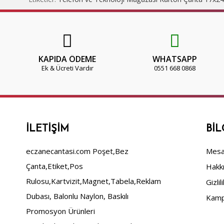
KAPIDA ÖDEME
WHATSAPP
Ek & Ücreti Vardır
0551 668 0868
İLETIŞIM
BIL
eczanecantasi.com Poşet,Bez
Mesaf
Çanta,Etiket,Pos
Hakk
Rulosu,Kartvizit,Magnet,Tabela,Reklam
Gizlil
Dubası, Balonlu Naylon, Baskılı
Kamp
Promosyon Ürünleri