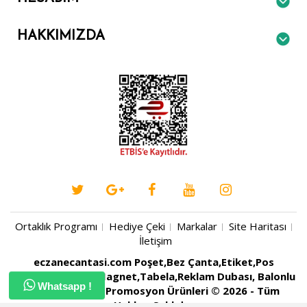
HAKKIMIZDA
Ortaklık Programı
Hediye Çeki
Markalar
Site Haritası
İletişim
eczanecantasi.com Poşet,Bez Çanta,Etiket,Pos
Rulosu,Kartvizit,Magnet,Tabela,Reklam Dubası, Balonlu
Whatsapp !
Naylon, Baskılı Promosyon Ürünleri © 2026 - Tüm
Hakları Saklıdır.