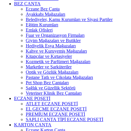
BEZ ÇANTA
Eczane Bez Çanta
Ayakkabı Mağazaları
Belediyeler, Kamu Kurumları ve Siyasi Partiler
Eğitim Kurumları
Emlak Ofisleri
Fuar ve Organizasyon Firmaları
Giyim Mağazaları ve Butikler
Hediyelik Eşya Mağazaları
Kahve ve Kuruyemiş Mağazaları
Kitapçılar ve Kırtasiyeler
Kozmetik ve Parfümeri Mağazaları
Marketler ve Şarküteriler
Optik ve Gözlük Mağazaları
Pastane Tatlı ve Çikolata Mağazaları
Pet Shop Bez Çantaları
Sağlık ve Güzellik Sektörü
Veteriner Klinik Bez Çantaları
ECZANE POŞETİ
ATLET ECZANE POŞETİ
EL GEÇME ECZANE POŞETİ
PREMİUM ECZANE POŞETİ
SAPLI ÇANTA TİPİ ECZANE POŞETİ
KARTON ÇANTA
Eczane Karton Çanta