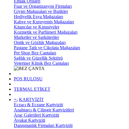
Emlak Ofisleri
Fuar ve Organizasyon Firmaları
Giyim Mağazaları ve Butikler
Hediyelik Eşya Mağazaları
Kahve ve Kuruyemiş Mağazaları
Kitapçılar ve Kırtasiyeler
Kozmetik ve Parfümeri Mağazaları
Marketler ve Şarküteriler
Optik ve Gözlük Mağazaları
Pastane Tatlı ve Çikolata Mağazaları
Pet Shop Bez Çantaları
Sağlık ve Güzellik Sektörü
Veteriner Klinik Bez Çantaları
POS RULOSU
TERMAL ETİKET
+
-
KARTVİZİT
Eczacı & Eczane Kartviziti
Anahtarcı & Çilingir Kartvizitleri
Araç Galerileri Kartviziti
Avukat Kartviziti
Danışmanlık Firmaları Kartviziti