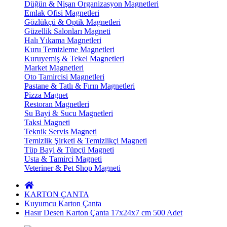
Düğün & Nişan Organizasyon Magnetleri
Emlak Ofisi Magnetleri
Gözlükçü & Optik Magnetleri
Güzellik Salonları Magneti
Halı Yıkama Magnetleri
Kuru Temizleme Magnetleri
Kuruyemiş & Tekel Magnetleri
Market Magnetleri
Oto Tamircisi Magnetleri
Pastane & Tatlı & Fırın Magnetleri
Pizza Magnet
Restoran Magnetleri
Su Bayi & Sucu Magnetleri
Taksi Magneti
Teknik Servis Magneti
Temizlik Şirketi & Temizlikçi Magneti
Tüp Bayi & Tüpçü Magneti
Usta & Tamirci Magneti
Veteriner & Pet Shop Magneti
KARTON ÇANTA
Kuyumcu Karton Çanta
Hasır Desen Karton Çanta 17x24x7 cm 500 Adet