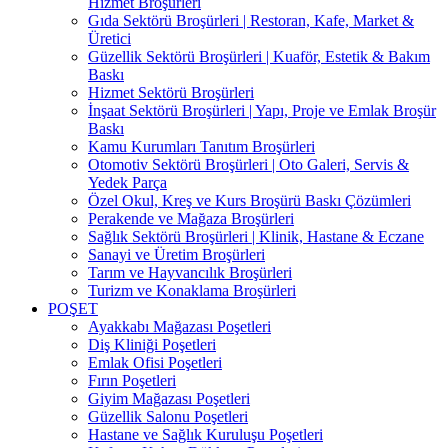
Hizmet Broşürleri
Gıda Sektörü Broşürleri | Restoran, Kafe, Market &
Üretici
Güzellik Sektörü Broşürleri | Kuaför, Estetik & Bakım
Baskı
Hizmet Sektörü Broşürleri
İnşaat Sektörü Broşürleri | Yapı, Proje ve Emlak Broşür
Baskı
Kamu Kurumları Tanıtım Broşürleri
Otomotiv Sektörü Broşürleri | Oto Galeri, Servis &
Yedek Parça
Özel Okul, Kreş ve Kurs Broşürü Baskı Çözümleri
Perakende ve Mağaza Broşürleri
Sağlık Sektörü Broşürleri | Klinik, Hastane & Eczane
Sanayi ve Üretim Broşürleri
Tarım ve Hayvancılık Broşürleri
Turizm ve Konaklama Broşürleri
POŞET
Ayakkabı Mağazası Poşetleri
Diş Kliniği Poşetleri
Emlak Ofisi Poşetleri
Fırın Poşetleri
Giyim Mağazası Poşetleri
Güzellik Salonu Poşetleri
Hastane ve Sağlık Kuruluşu Poşetleri