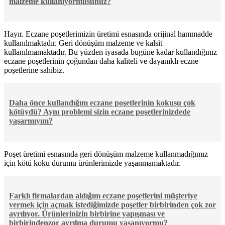
malzeme kullanıyormusunuz?
Hayır. Eczane poşetlerimizin üretimi esnasında orijinal hammadde
kullanılmaktadır. Geri dönüşüm malzeme ve kalsit
kullanılmamaktadır. Bu yüzden iyasada bugüne kadar kullandığınız
eczane poşetlerinin çoğundan daha kaliteli ve dayanıklı eczne
poşetlerine sahibiz.
Daha önce kullandığım eczane poşetlerinin kokusu çok
kötüydü? Aynı problemi sizin eczane poşetlerinizdede
yaşarmıyım?
Poşet üretimi esnasında geri dönüşüm malzeme kullanmadığımız
için kötü koku durumu ürünlerimizde yaşanmamaktadır.
Farklı firmalardan aldığım eczane poşetlerini müşteriye
vermek için açmak istediğimizde poşetler birbirinden çok zor
ayrılıyor. Ürünlerinizin birbirine yapışması ve
birbirindenzor ayrılma durumu yaşanıyormu?