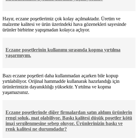
Hayır, eczane poşetlerimiz çok kolay açılmaktadır. Üretim ve
malzeme kalitesi ve ürün üzerindeki hava gözenekleri sayesinde
ürünler birbirine yapışmadan kolayca açlıyor.
Eczane poşetlerinin kullanımı sırasında kopma yırtılma
yaşarmıyım.
Bazı eczane poşetleri daha kullanmadan açarken bile kopup
yırtılabiliyor. Orijinal hammadde kullanarak hazırlandığı için
ürünlerimizin dayanıklılığı yüksektir. Yırtılma ve kopma
yaşamazsınız.
Eczane poşetlerinde diğer firmalardan satın aldıım ürünlerin
rengi soluk, mat olabiliyor. Baskı kalitesi düşük poşetler kötü
imaj sergilenmesine sebep oluyor. Ürünlerinizin baskı ve
renk kalitesi ne durumdadır?