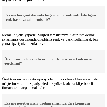
Eczane bez çantalarında beğendiğim renk yok. İstediğim
renk baskı yapabilirmisiniz?
Memnuniyetle yaparız. Müşteri temsilcimize ulaşıp isteklerinzi
aktarmanız durumunda diledğiniz renk ve baskı kullanılarak bez
çanta siparişiniz hazırlanacaktır.
Özel tasarım bez çanta üretiminde ilave ücret ödemem
gerekirmi?
Özel tasarım bez çanta sipariş adediniz az olursa klişe masrfı alıcı
müşterimize aittir. Sipariş adediniz yüksek olursa klişe bedeli
firmamızca karşılanmaktadır.
Eczane poşetlerinizin üretimi sırasında geri könüşüm