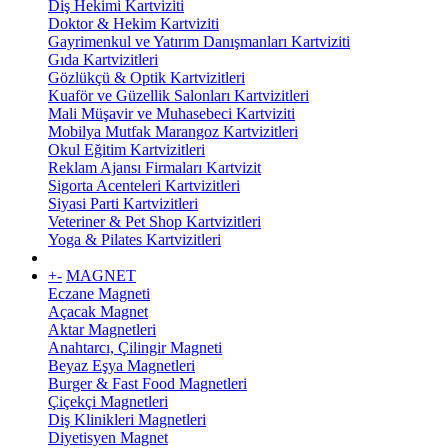
Diş Hekimi Kartviziti
Doktor & Hekim Kartviziti
Gayrimenkul ve Yatırım Danışmanları Kartviziti
Gıda Kartvizitleri
Gözlükçü & Optik Kartvizitleri
Kuaför ve Güzellik Salonları Kartvizitleri
Mali Müşavir ve Muhasebeci Kartviziti
Mobilya Mutfak Marangoz Kartvizitleri
Okul Eğitim Kartvizitleri
Reklam Ajansı Firmaları Kartvizit
Sigorta Acenteleri Kartvizitleri
Siyasi Parti Kartvizitleri
Veteriner & Pet Shop Kartvizitleri
Yoga & Pilates Kartvizitleri
+
-
MAGNET
Eczane Magneti
Açacak Magnet
Aktar Magnetleri
Anahtarcı, Çilingir Magneti
Beyaz Eşya Magnetleri
Burger & Fast Food Magnetleri
Çiçekçi Magnetleri
Diş Klinikleri Magnetleri
Diyetisyen Magnet