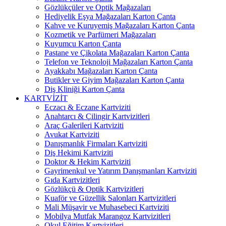
Gözlükçüler ve Optik Mağazaları
Hediyelik Eşya Mağazaları Karton Çanta
Kahve ve Kuruyemiş Mağazaları Karton Çanta
Kozmetik ve Parfümeri Mağazaları
Kuyumcu Karton Çanta
Pastane ve Çikolata Mağazaları Karton Çanta
Telefon ve Teknoloji Mağazaları Karton Çanta
Ayakkabı Mağazaları Karton Çanta
Butikler ve Giyim Mağazaları Karton Çanta
Diş Kliniği Karton Çanta
KARTVİZİT
Eczacı & Eczane Kartviziti
Anahtarcı & Çilingir Kartvizitleri
Araç Galerileri Kartviziti
Avukat Kartviziti
Danışmanlık Firmaları Kartviziti
Diş Hekimi Kartviziti
Doktor & Hekim Kartviziti
Gayrimenkul ve Yatırım Danışmanları Kartviziti
Gıda Kartvizitleri
Gözlükçü & Optik Kartvizitleri
Kuaför ve Güzellik Salonları Kartvizitleri
Mali Müşavir ve Muhasebeci Kartviziti
Mobilya Mutfak Marangoz Kartvizitleri
Okul Eğitim Kartvizitleri