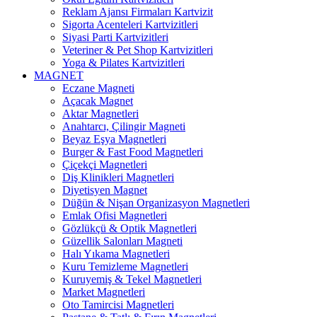
Reklam Ajansı Firmaları Kartvizit
Sigorta Acenteleri Kartvizitleri
Siyasi Parti Kartvizitleri
Veteriner & Pet Shop Kartvizitleri
Yoga & Pilates Kartvizitleri
MAGNET
Eczane Magneti
Açacak Magnet
Aktar Magnetleri
Anahtarcı, Çilingir Magneti
Beyaz Eşya Magnetleri
Burger & Fast Food Magnetleri
Çiçekçi Magnetleri
Diş Klinikleri Magnetleri
Diyetisyen Magnet
Düğün & Nişan Organizasyon Magnetleri
Emlak Ofisi Magnetleri
Gözlükçü & Optik Magnetleri
Güzellik Salonları Magneti
Halı Yıkama Magnetleri
Kuru Temizleme Magnetleri
Kuruyemiş & Tekel Magnetleri
Market Magnetleri
Oto Tamircisi Magnetleri