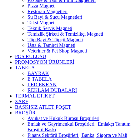
Pastane & Tatlı & Fırın Magnetleri
Pizza Magnet
Restoran Magnetleri
Su Bayi & Sucu Magnetleri
Taksi Magneti
Teknik Servis Magneti
Temizlik Şirketi & Temizlikçi Magneti
Tüp Bayi & Tüpçü Magneti
Usta & Tamirci Magneti
Veteriner & Pet Shop Magneti
POS RULOSU
PROMOSYON ÜRÜNLERİ
TABELA
BAYRAK
E TABELA
LED EKRAN
REKLAM DUBALARI
TERMAL ETİKET
ZARF
BASKISIZ ATLET POŞET
BROŞÜR
Avukat ve Hukuk Bürosu Broşürleri
Emlak ve Gayrimenkul Broşürleri | Emlakçı Tanıtım
Broşürü Baskı
Finans Sektörü Broşürleri | Banka, Sigorta ve Mali