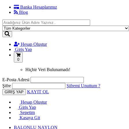
Banka Hesaplarımız
Blog
Hesap Oluştur
Giriş Yap
0
Hiçbir Veri Bulunamadı!
E-Posta Adresi
Şifre
Şifremi Unuttum ?
KAYIT OL
Hesap Oluştur
Giriş Yap
Sepetim
Kasaya Git
BALONLU NAYLON