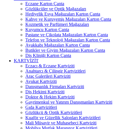
Eczane Karton Çanta
Gözlükçüler ve Optik Mağazaları
Hediyelik Eşya Mağazaları Karton Çanta
Kahve ve Kuruyemiş Mağazaları Karton Çanta
Kozmetik ve Parfümeri Mağazaları
Kuyumcu Karton Çanta
Pastane ve Çikolata Mağazaları Karton Çanta
Telefon ve Teknoloji Mağazaları Karton Çanta
Ayakkabı Mağazaları Karton Çanta
Butikler ve Giyim Mağazaları Karton Çanta
Diş Kliniği Karton Çanta
KARTVİZİT
Eczacı & Eczane Kartviziti
Anahtarcı & Çilingir Kartvizitleri
Araç Galerileri Kartviziti
Avukat Kartviziti
Danışmanlık Firmaları Kartviziti
Diş Hekimi Kartviziti
Doktor & Hekim Kartviziti
Gayrimenkul ve Yatırım Danışmanları Kartviziti
Gıda Kartvizitleri
Gözlükçü & Optik Kartvizitleri
Kuaför ve Güzellik Salonları Kartvizitleri
Mali Müşavir ve Muhasebeci Kartviziti
Mobilya Mutfak Marangoz Kartvizitleri