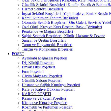
Gıda Sektörü Broşürleri | Restoran, Kafe, Market & Üret
Güzellik Sektörü Broşürleri | Kuaför, Estetik & Bakım B
Hizmet Sektörü Broşürleri
İnşaat Sektörü Broşürleri | Yapı, Proje ve Emlak Broşür 
Kamu Kurumları Tanıtım Broşürleri
Otomotiv Sektörü Broşürleri | Oto Galeri, Servis & Yede
Özel Okul, Kreş ve Kurs Broşürü Baskı Çözümleri
Perakende ve Mağaza Broşürleri
Sağlık Sektörü Broşürleri | Klinik, Hastane & Eczane
Sanayi ve Üretim Broşürleri
Tarım ve Hayvancılık Broşürleri
Turizm ve Konaklama Broşürleri
POŞET
Ayakkabı Mağazası Poşetleri
Diş Kliniği Poşetleri
Emlak Ofisi Poşetleri
Fırın Poşetleri
Giyim Mağazası Poşetleri
Güzellik Salonu Poşetleri
Hastane ve Sağlık Kuruluşu Poşetleri
Kafe ve Kahve Dükkanı Poşetleri
KARGO POŞETİ
Kasap ve Şarküteri Poşetleri
Kitapçı ve Kırtasiye Poşetleri
Kozmetik ve Parfümeri Poşetleri