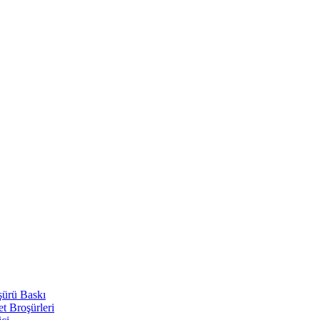
şürü Baskı
t Broşürleri