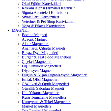
Okul Eğitim Kartvizitleri
Reklam Ajansı Firmaları Kartvizit
Sigorta Acenteleri Kartvizitleri
Siyasi Parti Kartvizitleri
Veteriner & Pet Shop Kartvizitleri
Yoga & Pilates Kartvizitleri
MAGNET
Eczane Magneti
Açacak Magnet
Aktar Magnetleri
Anahtarcı, Çilingir Magneti
Beyaz Eşya Magnetleri
Burger & Fast Food Magnetleri
Çiçekçi Magnetleri
Diş Klinikleri Magnetleri
Diyetisyen Magnet
Düğün & Nişan Organizasyon Magnetleri
Emlak Ofisi Magnetleri
Gözlükçü & Optik Magnetleri
Güzellik Salonları Magneti
Halı Yıkama Magnetleri
Kuru Temizleme Magnetleri
Kuruyemiş & Tekel Magnetleri
Market Magnetleri
Oto Tamircisi Magnetleri