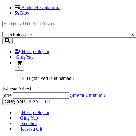
Banka Hesaplarımız
Blog
Hesap Oluştur
Giriş Yap
0
Hiçbir Veri Bulunamadı!
E-Posta Adresi
Şifre
Şifremi Unuttum ?
KAYIT OL
Hesap Oluştur
Giriş Yap
Sepetim
Kasaya Git