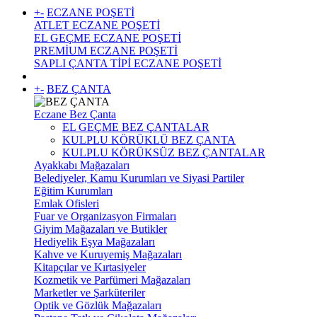
+
-
ECZANE POŞETİ
ATLET ECZANE POŞETİ
EL GEÇME ECZANE POŞETİ
PREMİUM ECZANE POŞETİ
SAPLI ÇANTA TİPİ ECZANE POŞETİ
+
-
BEZ ÇANTA
Eczane Bez Çanta
EL GEÇME BEZ ÇANTALAR
KULPLU KÖRÜKLÜ BEZ ÇANTA
KULPLU KÖRÜKSÜZ BEZ ÇANTALAR
Ayakkabı Mağazaları
Belediyeler, Kamu Kurumları ve Siyasi Partiler
Eğitim Kurumları
Emlak Ofisleri
Fuar ve Organizasyon Firmaları
Giyim Mağazaları ve Butikler
Hediyelik Eşya Mağazaları
Kahve ve Kuruyemiş Mağazaları
Kitapçılar ve Kırtasiyeler
Kozmetik ve Parfümeri Mağazaları
Marketler ve Şarküteriler
Optik ve Gözlük Mağazaları