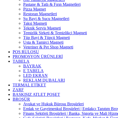
Pastane & Tatlı & Fırın Magnetleri
Pizza Magnet
Restoran Magnetleri
Su Bayi & Sucu Magnetleri
Taksi Magneti
Teknik Servis Magneti
Temizlik Şirketi & Temizlikçi Magneti
Tüp Bayi & Tüpçü Magneti
Usta & Tamirci Magneti
Veteriner & Pet Shop Magneti
POS RULOSU
PROMOSYON ÜRÜNLERİ
TABELA
BAYRAK
E TABELA
LED EKRAN
REKLAM DUBALARI
TERMAL ETİKET
ZARF
BASKISIZ ATLET POŞET
BROŞÜR
Avukat ve Hukuk Bürosu Broşürleri
Emlak ve Gayrimenkul Broşürleri | Emlakçı Tanıtım Bro
Finans Sektörü Broşürleri | Banka, Sigorta ve Mali Hizme