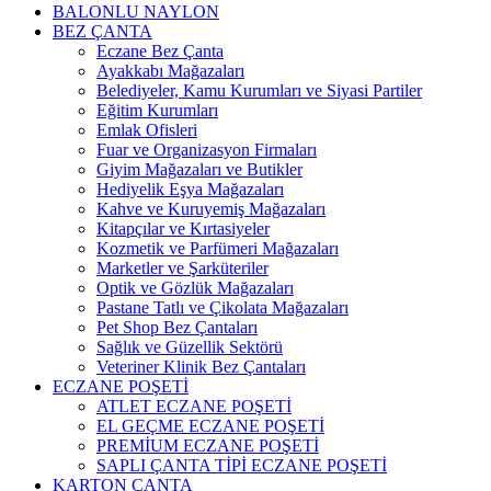
BALONLU NAYLON
BEZ ÇANTA
Eczane Bez Çanta
Ayakkabı Mağazaları
Belediyeler, Kamu Kurumları ve Siyasi Partiler
Eğitim Kurumları
Emlak Ofisleri
Fuar ve Organizasyon Firmaları
Giyim Mağazaları ve Butikler
Hediyelik Eşya Mağazaları
Kahve ve Kuruyemiş Mağazaları
Kitapçılar ve Kırtasiyeler
Kozmetik ve Parfümeri Mağazaları
Marketler ve Şarküteriler
Optik ve Gözlük Mağazaları
Pastane Tatlı ve Çikolata Mağazaları
Pet Shop Bez Çantaları
Sağlık ve Güzellik Sektörü
Veteriner Klinik Bez Çantaları
ECZANE POŞETİ
ATLET ECZANE POŞETİ
EL GEÇME ECZANE POŞETİ
PREMİUM ECZANE POŞETİ
SAPLI ÇANTA TİPİ ECZANE POŞETİ
KARTON ÇANTA