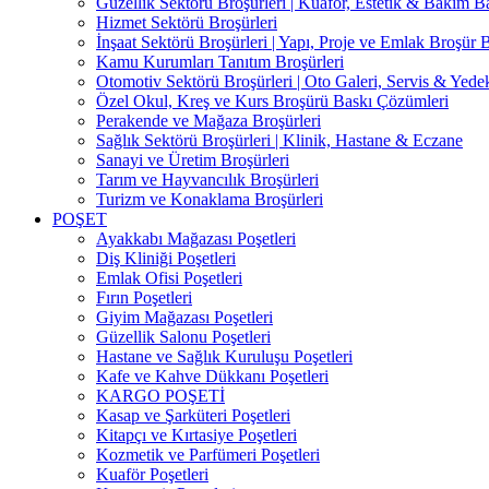
Güzellik Sektörü Broşürleri | Kuaför, Estetik & Bakım B
Hizmet Sektörü Broşürleri
İnşaat Sektörü Broşürleri | Yapı, Proje ve Emlak Broşür 
Kamu Kurumları Tanıtım Broşürleri
Otomotiv Sektörü Broşürleri | Oto Galeri, Servis & Yede
Özel Okul, Kreş ve Kurs Broşürü Baskı Çözümleri
Perakende ve Mağaza Broşürleri
Sağlık Sektörü Broşürleri | Klinik, Hastane & Eczane
Sanayi ve Üretim Broşürleri
Tarım ve Hayvancılık Broşürleri
Turizm ve Konaklama Broşürleri
POŞET
Ayakkabı Mağazası Poşetleri
Diş Kliniği Poşetleri
Emlak Ofisi Poşetleri
Fırın Poşetleri
Giyim Mağazası Poşetleri
Güzellik Salonu Poşetleri
Hastane ve Sağlık Kuruluşu Poşetleri
Kafe ve Kahve Dükkanı Poşetleri
KARGO POŞETİ
Kasap ve Şarküteri Poşetleri
Kitapçı ve Kırtasiye Poşetleri
Kozmetik ve Parfümeri Poşetleri
Kuaför Poşetleri