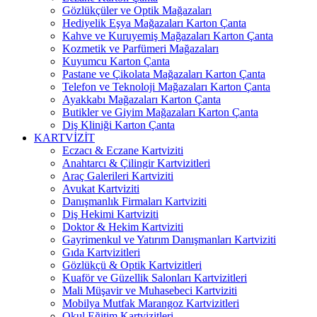
Gözlükçüler ve Optik Mağazaları
Hediyelik Eşya Mağazaları Karton Çanta
Kahve ve Kuruyemiş Mağazaları Karton Çanta
Kozmetik ve Parfümeri Mağazaları
Kuyumcu Karton Çanta
Pastane ve Çikolata Mağazaları Karton Çanta
Telefon ve Teknoloji Mağazaları Karton Çanta
Ayakkabı Mağazaları Karton Çanta
Butikler ve Giyim Mağazaları Karton Çanta
Diş Kliniği Karton Çanta
KARTVİZİT
Eczacı & Eczane Kartviziti
Anahtarcı & Çilingir Kartvizitleri
Araç Galerileri Kartviziti
Avukat Kartviziti
Danışmanlık Firmaları Kartviziti
Diş Hekimi Kartviziti
Doktor & Hekim Kartviziti
Gayrimenkul ve Yatırım Danışmanları Kartviziti
Gıda Kartvizitleri
Gözlükçü & Optik Kartvizitleri
Kuaför ve Güzellik Salonları Kartvizitleri
Mali Müşavir ve Muhasebeci Kartviziti
Mobilya Mutfak Marangoz Kartvizitleri
Okul Eğitim Kartvizitleri