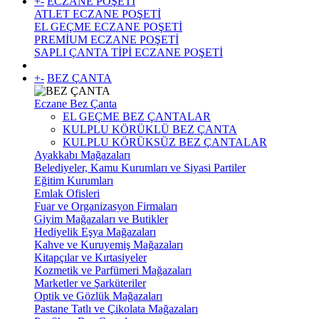
+
-
ECZANE POŞETİ
ATLET ECZANE POŞETİ
EL GEÇME ECZANE POŞETİ
PREMİUM ECZANE POŞETİ
SAPLI ÇANTA TİPİ ECZANE POŞETİ
+
-
BEZ ÇANTA
Eczane Bez Çanta
EL GEÇME BEZ ÇANTALAR
KULPLU KÖRÜKLÜ BEZ ÇANTA
KULPLU KÖRÜKSÜZ BEZ ÇANTALAR
Ayakkabı Mağazaları
Belediyeler, Kamu Kurumları ve Siyasi Partiler
Eğitim Kurumları
Emlak Ofisleri
Fuar ve Organizasyon Firmaları
Giyim Mağazaları ve Butikler
Hediyelik Eşya Mağazaları
Kahve ve Kuruyemiş Mağazaları
Kitapçılar ve Kırtasiyeler
Kozmetik ve Parfümeri Mağazaları
Marketler ve Şarküteriler
Optik ve Gözlük Mağazaları
Pastane Tatlı ve Çikolata Mağazaları