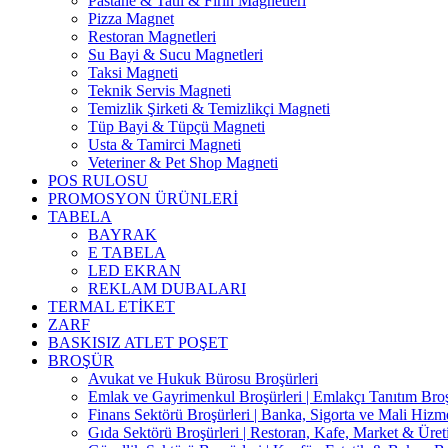
Pastane & Tatlı & Fırın Magnetleri
Pizza Magnet
Restoran Magnetleri
Su Bayi & Sucu Magnetleri
Taksi Magneti
Teknik Servis Magneti
Temizlik Şirketi & Temizlikçi Magneti
Tüp Bayi & Tüpçü Magneti
Usta & Tamirci Magneti
Veteriner & Pet Shop Magneti
POS RULOSU
PROMOSYON ÜRÜNLERİ
TABELA
BAYRAK
E TABELA
LED EKRAN
REKLAM DUBALARI
TERMAL ETİKET
ZARF
BASKISIZ ATLET POŞET
BROŞÜR
Avukat ve Hukuk Bürosu Broşürleri
Emlak ve Gayrimenkul Broşürleri | Emlakçı Tanıtım Bro
Finans Sektörü Broşürleri | Banka, Sigorta ve Mali Hizme
Gıda Sektörü Broşürleri | Restoran, Kafe, Market & Üret