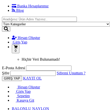
Banka Hesaplarımız
Blog
Hesap Oluştur
Giriş Yap
0
Hiçbir Veri Bulunamadı!
E-Posta Adresi
Şifre
Şifremi Unuttum ?
KAYIT OL
Hesap Oluştur
Giriş Yap
Sepetim
Kasaya Git
BALONLU NAYLON