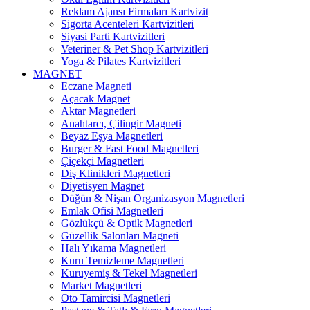
Reklam Ajansı Firmaları Kartvizit
Sigorta Acenteleri Kartvizitleri
Siyasi Parti Kartvizitleri
Veteriner & Pet Shop Kartvizitleri
Yoga & Pilates Kartvizitleri
MAGNET
Eczane Magneti
Açacak Magnet
Aktar Magnetleri
Anahtarcı, Çilingir Magneti
Beyaz Eşya Magnetleri
Burger & Fast Food Magnetleri
Çiçekçi Magnetleri
Diş Klinikleri Magnetleri
Diyetisyen Magnet
Düğün & Nişan Organizasyon Magnetleri
Emlak Ofisi Magnetleri
Gözlükçü & Optik Magnetleri
Güzellik Salonları Magneti
Halı Yıkama Magnetleri
Kuru Temizleme Magnetleri
Kuruyemiş & Tekel Magnetleri
Market Magnetleri
Oto Tamircisi Magnetleri