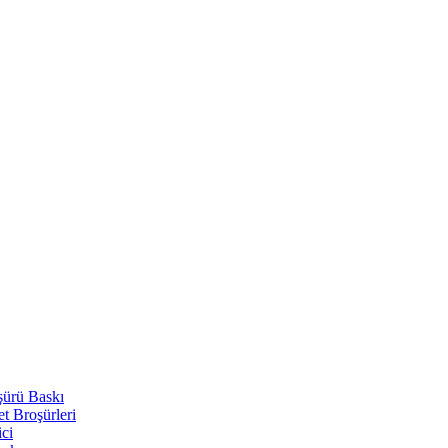
şürü Baskı
t Broşürleri
ici