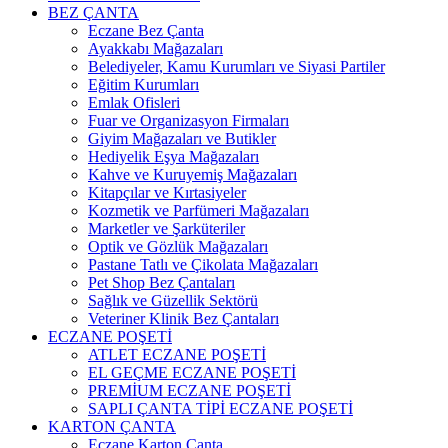
BEZ ÇANTA
Eczane Bez Çanta
Ayakkabı Mağazaları
Belediyeler, Kamu Kurumları ve Siyasi Partiler
Eğitim Kurumları
Emlak Ofisleri
Fuar ve Organizasyon Firmaları
Giyim Mağazaları ve Butikler
Hediyelik Eşya Mağazaları
Kahve ve Kuruyemiş Mağazaları
Kitapçılar ve Kırtasiyeler
Kozmetik ve Parfümeri Mağazaları
Marketler ve Şarküteriler
Optik ve Gözlük Mağazaları
Pastane Tatlı ve Çikolata Mağazaları
Pet Shop Bez Çantaları
Sağlık ve Güzellik Sektörü
Veteriner Klinik Bez Çantaları
ECZANE POŞETİ
ATLET ECZANE POŞETİ
EL GEÇME ECZANE POŞETİ
PREMİUM ECZANE POŞETİ
SAPLI ÇANTA TİPİ ECZANE POŞETİ
KARTON ÇANTA
Eczane Karton Çanta