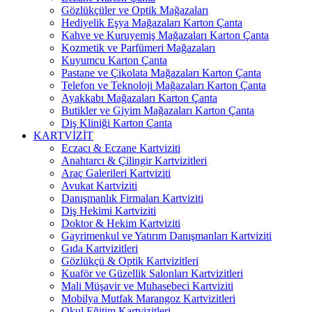
Gözlükçüler ve Optik Mağazaları
Hediyelik Eşya Mağazaları Karton Çanta
Kahve ve Kuruyemiş Mağazaları Karton Çanta
Kozmetik ve Parfümeri Mağazaları
Kuyumcu Karton Çanta
Pastane ve Çikolata Mağazaları Karton Çanta
Telefon ve Teknoloji Mağazaları Karton Çanta
Ayakkabı Mağazaları Karton Çanta
Butikler ve Giyim Mağazaları Karton Çanta
Diş Kliniği Karton Çanta
KARTVİZİT
Eczacı & Eczane Kartviziti
Anahtarcı & Çilingir Kartvizitleri
Araç Galerileri Kartviziti
Avukat Kartviziti
Danışmanlık Firmaları Kartviziti
Diş Hekimi Kartviziti
Doktor & Hekim Kartviziti
Gayrimenkul ve Yatırım Danışmanları Kartviziti
Gıda Kartvizitleri
Gözlükçü & Optik Kartvizitleri
Kuaför ve Güzellik Salonları Kartvizitleri
Mali Müşavir ve Muhasebeci Kartviziti
Mobilya Mutfak Marangoz Kartvizitleri
Okul Eğitim Kartvizitleri