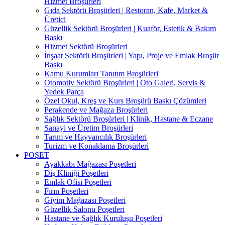
Hizmet Broşürleri
Gıda Sektörü Broşürleri | Restoran, Kafe, Market &
Üretici
Güzellik Sektörü Broşürleri | Kuaför, Estetik & Bakım
Baskı
Hizmet Sektörü Broşürleri
İnşaat Sektörü Broşürleri | Yapı, Proje ve Emlak Broşür
Baskı
Kamu Kurumları Tanıtım Broşürleri
Otomotiv Sektörü Broşürleri | Oto Galeri, Servis &
Yedek Parça
Özel Okul, Kreş ve Kurs Broşürü Baskı Çözümleri
Perakende ve Mağaza Broşürleri
Sağlık Sektörü Broşürleri | Klinik, Hastane & Eczane
Sanayi ve Üretim Broşürleri
Tarım ve Hayvancılık Broşürleri
Turizm ve Konaklama Broşürleri
POŞET
Ayakkabı Mağazası Poşetleri
Diş Kliniği Poşetleri
Emlak Ofisi Poşetleri
Fırın Poşetleri
Giyim Mağazası Poşetleri
Güzellik Salonu Poşetleri
Hastane ve Sağlık Kuruluşu Poşetleri