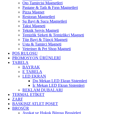
Oto Tamircisi Magnetleri
Pastane & Tatlı & Fırın Magnetleri
Pizza Magnet
Restoran Magnetleri
Su Bayi & Sucu Magnetleri
Taksi Magneti
Teknik Servis Magneti
Temizlik Şirketi & Temizlikçi Magneti
Tüp Bayi & Tüpçü Magneti
Usta & Tamirci Magneti
Veteriner & Pet Shop Magneti
POS RULOSU
PROMOSYON ÜRÜNLERİ
TABELA
BAYRAK
E TABELA
LED EKRAN
Dış Mekan LED Ekran Sistemleri
İç Mekan LED Ekran Sistemleri
REKLAM DUBALARI
TERMAL ETİKET
ZARF
BASKISIZ ATLET POŞET
BROŞÜR
Avukat ve Hukuk Bürosu Broşürleri