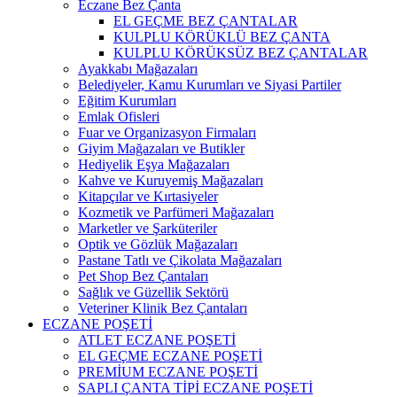
Eczane Bez Çanta
EL GEÇME BEZ ÇANTALAR
KULPLU KÖRÜKLÜ BEZ ÇANTA
KULPLU KÖRÜKSÜZ BEZ ÇANTALAR
Ayakkabı Mağazaları
Belediyeler, Kamu Kurumları ve Siyasi Partiler
Eğitim Kurumları
Emlak Ofisleri
Fuar ve Organizasyon Firmaları
Giyim Mağazaları ve Butikler
Hediyelik Eşya Mağazaları
Kahve ve Kuruyemiş Mağazaları
Kitapçılar ve Kırtasiyeler
Kozmetik ve Parfümeri Mağazaları
Marketler ve Şarküteriler
Optik ve Gözlük Mağazaları
Pastane Tatlı ve Çikolata Mağazaları
Pet Shop Bez Çantaları
Sağlık ve Güzellik Sektörü
Veteriner Klinik Bez Çantaları
ECZANE POŞETİ
ATLET ECZANE POŞETİ
EL GEÇME ECZANE POŞETİ
PREMİUM ECZANE POŞETİ
SAPLI ÇANTA TİPİ ECZANE POŞETİ