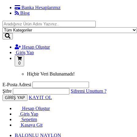
Banka Hesaplarımız
Blog
Hesap Oluştur
Giriş Yap
0
Hiçbir Veri Bulunamadı!
E-Posta Adresi
Şifre
Şifremi Unuttum ?
KAYIT OL
Hesap Oluştur
Giriş Yap
Sepetim
Kasaya Git
BALONLU NAYLON