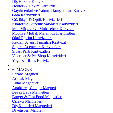
Diş Hekimi Kartviziti
Doktor & Hekim Kartviziti
Gayrimenkul ve Yatırım Danışmanları Kartviziti
Gıda Kartvizitleri
Gözlükçü & Optik Kartvizitleri
Kuaför ve Güzellik Salonları Kartvizitleri
Mali Müşavir ve Muhasebeci Kartviziti
Mobilya Mutfak Marangoz Kartvizitleri
Okul Eğitim Kartvizitleri
Reklam Ajansı Firmaları Kartvizit
Sigorta Acenteleri Kartvizitleri
Siyasi Parti Kartvizitleri
Veteriner & Pet Shop Kartvizitleri
Yoga & Pilates Kartvizitleri
+
-
MAGNET
Eczane Magneti
Açacak Magnet
Aktar Magnetleri
Anahtarcı, Çilingir Magneti
Beyaz Eşya Magnetleri
Burger & Fast Food Magnetleri
Çiçekçi Magnetleri
Diş Klinikleri Magnetleri
Diyetisyen Magnet