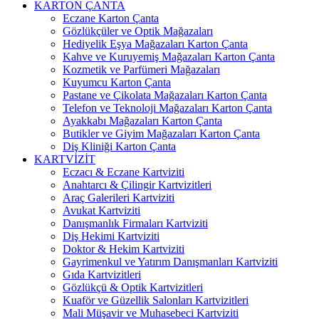
KARTON ÇANTA
Eczane Karton Çanta
Gözlükçüler ve Optik Mağazaları
Hediyelik Eşya Mağazaları Karton Çanta
Kahve ve Kuruyemiş Mağazaları Karton Çanta
Kozmetik ve Parfümeri Mağazaları
Kuyumcu Karton Çanta
Pastane ve Çikolata Mağazaları Karton Çanta
Telefon ve Teknoloji Mağazaları Karton Çanta
Ayakkabı Mağazaları Karton Çanta
Butikler ve Giyim Mağazaları Karton Çanta
Diş Kliniği Karton Çanta
KARTVİZİT
Eczacı & Eczane Kartviziti
Anahtarcı & Çilingir Kartvizitleri
Araç Galerileri Kartviziti
Avukat Kartviziti
Danışmanlık Firmaları Kartviziti
Diş Hekimi Kartviziti
Doktor & Hekim Kartviziti
Gayrimenkul ve Yatırım Danışmanları Kartviziti
Gıda Kartvizitleri
Gözlükçü & Optik Kartvizitleri
Kuaför ve Güzellik Salonları Kartvizitleri
Mali Müşavir ve Muhasebeci Kartviziti