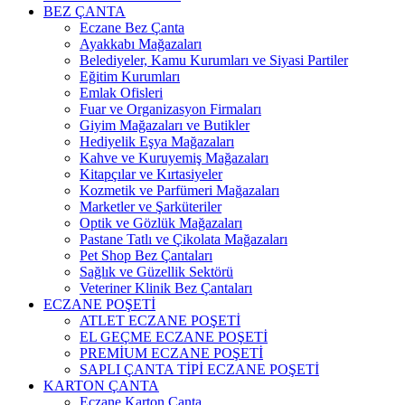
BEZ ÇANTA
Eczane Bez Çanta
Ayakkabı Mağazaları
Belediyeler, Kamu Kurumları ve Siyasi Partiler
Eğitim Kurumları
Emlak Ofisleri
Fuar ve Organizasyon Firmaları
Giyim Mağazaları ve Butikler
Hediyelik Eşya Mağazaları
Kahve ve Kuruyemiş Mağazaları
Kitapçılar ve Kırtasiyeler
Kozmetik ve Parfümeri Mağazaları
Marketler ve Şarküteriler
Optik ve Gözlük Mağazaları
Pastane Tatlı ve Çikolata Mağazaları
Pet Shop Bez Çantaları
Sağlık ve Güzellik Sektörü
Veteriner Klinik Bez Çantaları
ECZANE POŞETİ
ATLET ECZANE POŞETİ
EL GEÇME ECZANE POŞETİ
PREMİUM ECZANE POŞETİ
SAPLI ÇANTA TİPİ ECZANE POŞETİ
KARTON ÇANTA
Eczane Karton Çanta