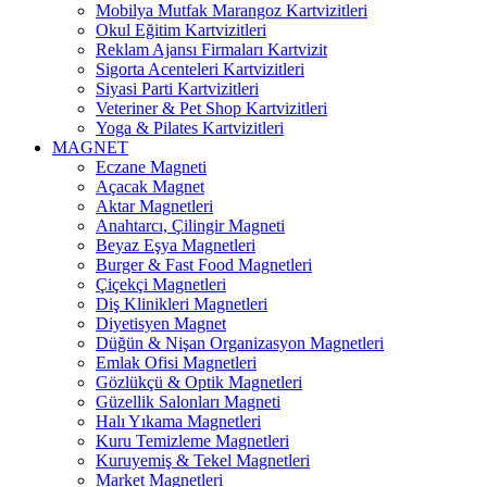
Mobilya Mutfak Marangoz Kartvizitleri
Okul Eğitim Kartvizitleri
Reklam Ajansı Firmaları Kartvizit
Sigorta Acenteleri Kartvizitleri
Siyasi Parti Kartvizitleri
Veteriner & Pet Shop Kartvizitleri
Yoga & Pilates Kartvizitleri
MAGNET
Eczane Magneti
Açacak Magnet
Aktar Magnetleri
Anahtarcı, Çilingir Magneti
Beyaz Eşya Magnetleri
Burger & Fast Food Magnetleri
Çiçekçi Magnetleri
Diş Klinikleri Magnetleri
Diyetisyen Magnet
Düğün & Nişan Organizasyon Magnetleri
Emlak Ofisi Magnetleri
Gözlükçü & Optik Magnetleri
Güzellik Salonları Magneti
Halı Yıkama Magnetleri
Kuru Temizleme Magnetleri
Kuruyemiş & Tekel Magnetleri
Market Magnetleri