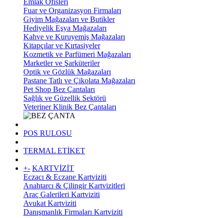
Emlak Ofisleri
Fuar ve Organizasyon Firmaları
Giyim Mağazaları ve Butikler
Hediyelik Eşya Mağazaları
Kahve ve Kuruyemiş Mağazaları
Kitapçılar ve Kırtasiyeler
Kozmetik ve Parfümeri Mağazaları
Marketler ve Şarküteriler
Optik ve Gözlük Mağazaları
Pastane Tatlı ve Çikolata Mağazaları
Pet Shop Bez Çantaları
Sağlık ve Güzellik Sektörü
Veteriner Klinik Bez Çantaları
POS RULOSU
TERMAL ETİKET
+
-
KARTVİZİT
Eczacı & Eczane Kartviziti
Anahtarcı & Çilingir Kartvizitleri
Araç Galerileri Kartviziti
Avukat Kartviziti
Danışmanlık Firmaları Kartviziti