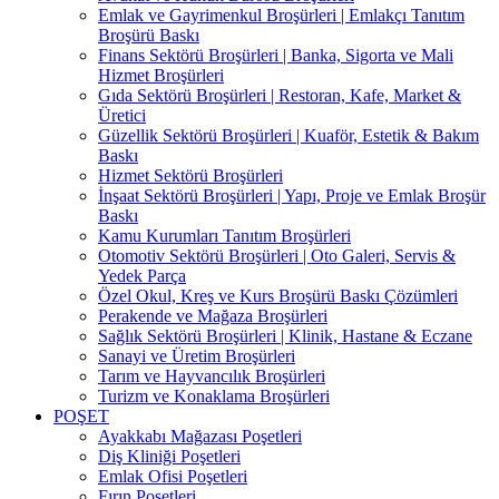
Emlak ve Gayrimenkul Broşürleri | Emlakçı Tanıtım
Broşürü Baskı
Finans Sektörü Broşürleri | Banka, Sigorta ve Mali
Hizmet Broşürleri
Gıda Sektörü Broşürleri | Restoran, Kafe, Market &
Üretici
Güzellik Sektörü Broşürleri | Kuaför, Estetik & Bakım
Baskı
Hizmet Sektörü Broşürleri
İnşaat Sektörü Broşürleri | Yapı, Proje ve Emlak Broşür
Baskı
Kamu Kurumları Tanıtım Broşürleri
Otomotiv Sektörü Broşürleri | Oto Galeri, Servis &
Yedek Parça
Özel Okul, Kreş ve Kurs Broşürü Baskı Çözümleri
Perakende ve Mağaza Broşürleri
Sağlık Sektörü Broşürleri | Klinik, Hastane & Eczane
Sanayi ve Üretim Broşürleri
Tarım ve Hayvancılık Broşürleri
Turizm ve Konaklama Broşürleri
POŞET
Ayakkabı Mağazası Poşetleri
Diş Kliniği Poşetleri
Emlak Ofisi Poşetleri
Fırın Poşetleri