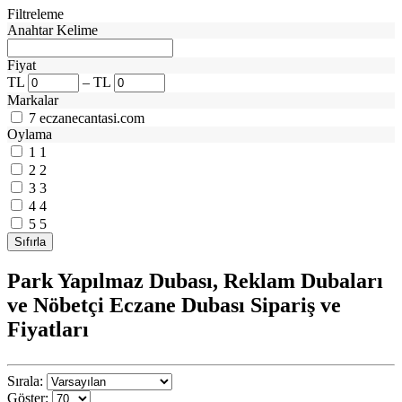
Filtreleme
Anahtar Kelime
Fiyat
TL
–
TL
Markalar
7
eczanecantasi.com
Oylama
1
1
2
2
3
3
4
4
5
5
Park Yapılmaz Dubası, Reklam Dubaları
ve Nöbetçi Eczane Dubası Sipariş ve
Fiyatları
Sırala:
Göster: