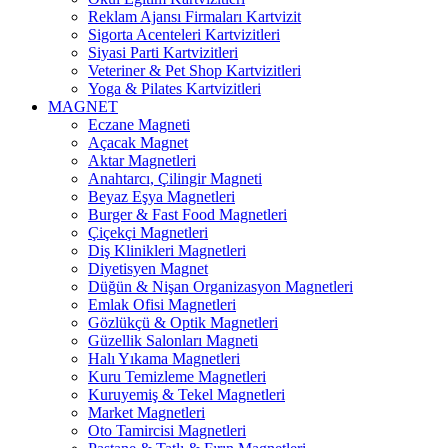
Reklam Ajansı Firmaları Kartvizit
Sigorta Acenteleri Kartvizitleri
Siyasi Parti Kartvizitleri
Veteriner & Pet Shop Kartvizitleri
Yoga & Pilates Kartvizitleri
MAGNET
Eczane Magneti
Açacak Magnet
Aktar Magnetleri
Anahtarcı, Çilingir Magneti
Beyaz Eşya Magnetleri
Burger & Fast Food Magnetleri
Çiçekçi Magnetleri
Diş Klinikleri Magnetleri
Diyetisyen Magnet
Düğün & Nişan Organizasyon Magnetleri
Emlak Ofisi Magnetleri
Gözlükçü & Optik Magnetleri
Güzellik Salonları Magneti
Halı Yıkama Magnetleri
Kuru Temizleme Magnetleri
Kuruyemiş & Tekel Magnetleri
Market Magnetleri
Oto Tamircisi Magnetleri