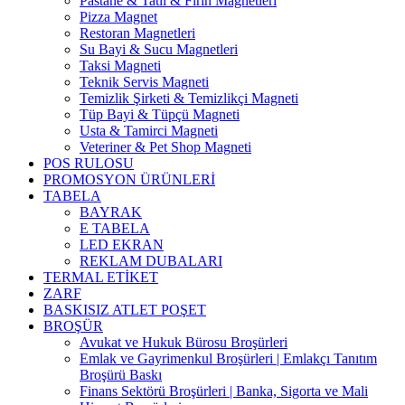
Pastane & Tatlı & Fırın Magnetleri
Pizza Magnet
Restoran Magnetleri
Su Bayi & Sucu Magnetleri
Taksi Magneti
Teknik Servis Magneti
Temizlik Şirketi & Temizlikçi Magneti
Tüp Bayi & Tüpçü Magneti
Usta & Tamirci Magneti
Veteriner & Pet Shop Magneti
POS RULOSU
PROMOSYON ÜRÜNLERİ
TABELA
BAYRAK
E TABELA
LED EKRAN
REKLAM DUBALARI
TERMAL ETİKET
ZARF
BASKISIZ ATLET POŞET
BROŞÜR
Avukat ve Hukuk Bürosu Broşürleri
Emlak ve Gayrimenkul Broşürleri | Emlakçı Tanıtım
Broşürü Baskı
Finans Sektörü Broşürleri | Banka, Sigorta ve Mali