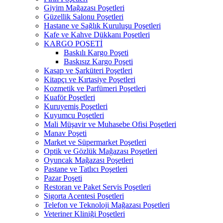
Giyim Mağazası Poşetleri
Güzellik Salonu Poşetleri
Hastane ve Sağlık Kuruluşu Poşetleri
Kafe ve Kahve Dükkanı Poşetleri
KARGO POŞETİ
Baskılı Kargo Poşeti
Baskısız Kargo Poşeti
Kasap ve Şarküteri Poşetleri
Kitapçı ve Kırtasiye Poşetleri
Kozmetik ve Parfümeri Poşetleri
Kuaför Poşetleri
Kuruyemiş Poşetleri
Kuyumcu Poşetleri
Mali Müşavir ve Muhasebe Ofisi Poşetleri
Manav Poşeti
Market ve Süpermarket Poşetleri
Optik ve Gözlük Mağazası Poşetleri
Oyuncak Mağazası Poşetleri
Pastane ve Tatlıcı Poşetleri
Pazar Poşeti
Restoran ve Paket Servis Poşetleri
Sigorta Acentesi Poşetleri
Telefon ve Teknoloji Mağazası Poşetleri
Veteriner Kliniği Poşetleri