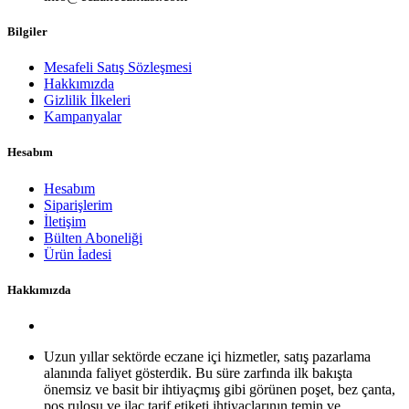
Bilgiler
Mesafeli Satış Sözleşmesi
Hakkımızda
Gizlilik İlkeleri
Kampanyalar
Hesabım
Hesabım
Siparişlerim
İletişim
Bülten Aboneliği
Ürün İadesi
Hakkımızda
Uzun yıllar sektörde eczane içi hizmetler, satış pazarlama
alanında faliyet gösterdik. Bu süre zarfında ilk bakışta
önemsiz ve basit bir ihtiyaçmış gibi görünen poşet, bez çanta,
pos rulosu ve ilaç tarif etiketi ihtiyaçlarının temin ve