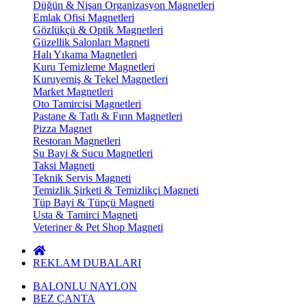
Düğün & Nişan Organizasyon Magnetleri
Emlak Ofisi Magnetleri
Gözlükçü & Optik Magnetleri
Güzellik Salonları Magneti
Halı Yıkama Magnetleri
Kuru Temizleme Magnetleri
Kuruyemiş & Tekel Magnetleri
Market Magnetleri
Oto Tamircisi Magnetleri
Pastane & Tatlı & Fırın Magnetleri
Pizza Magnet
Restoran Magnetleri
Su Bayi & Sucu Magnetleri
Taksi Magneti
Teknik Servis Magneti
Temizlik Şirketi & Temizlikçi Magneti
Tüp Bayi & Tüpçü Magneti
Usta & Tamirci Magneti
Veteriner & Pet Shop Magneti
REKLAM DUBALARI
BALONLU NAYLON
BEZ ÇANTA