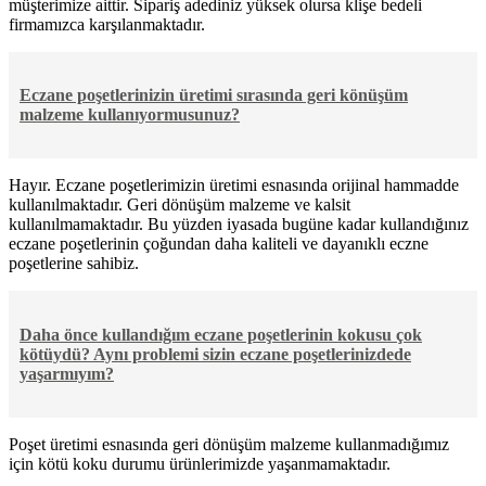
müşterimize aittir. Sipariş adediniz yüksek olursa klişe bedeli
firmamızca karşılanmaktadır.
Eczane poşetlerinizin üretimi sırasında geri könüşüm
malzeme kullanıyormusunuz?
Hayır. Eczane poşetlerimizin üretimi esnasında orijinal hammadde
kullanılmaktadır. Geri dönüşüm malzeme ve kalsit
kullanılmamaktadır. Bu yüzden iyasada bugüne kadar kullandığınız
eczane poşetlerinin çoğundan daha kaliteli ve dayanıklı eczne
poşetlerine sahibiz.
Daha önce kullandığım eczane poşetlerinin kokusu çok
kötüydü? Aynı problemi sizin eczane poşetlerinizdede
yaşarmıyım?
Poşet üretimi esnasında geri dönüşüm malzeme kullanmadığımız
için kötü koku durumu ürünlerimizde yaşanmamaktadır.