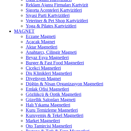
Reklam Ajansı Firmaları Kartvizit
Sigorta Acenteleri Kartvizitleri
Siyasi Parti Kartvizitleri
Veteriner & Pet Shop Kartvizitleri
Yoga & Pilates Kartvizitleri
MAGNET
Eczane Magneti
Açacak Magnet
Aktar Magnetleri
Anahtarcı, Çilingir Magneti
Beyaz Eşya Magnetleri
Burger & Fast Food Magnetleri
Çiçekçi Magnetleri
Diş Klinikleri Magnetleri
Diyetisyen Magnet
Düğün & Nişan Organizasyon Magnetleri
Emlak Ofisi Magnetleri
Gözlükçü & Optik Magnetleri
Güzellik Salonları Magneti
Halı Yıkama Magnetleri
Kuru Temizleme Magnetleri
Kuruyemiş & Tekel Magnetleri
Market Magnetleri
Oto Tamircisi Magnetleri