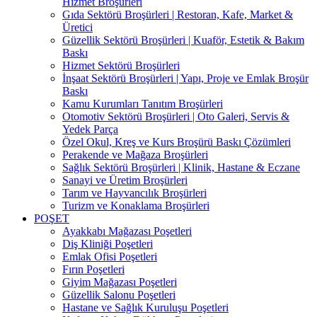
Hizmet Broşürleri
Gıda Sektörü Broşürleri | Restoran, Kafe, Market &
Üretici
Güzellik Sektörü Broşürleri | Kuaför, Estetik & Bakım
Baskı
Hizmet Sektörü Broşürleri
İnşaat Sektörü Broşürleri | Yapı, Proje ve Emlak Broşür
Baskı
Kamu Kurumları Tanıtım Broşürleri
Otomotiv Sektörü Broşürleri | Oto Galeri, Servis &
Yedek Parça
Özel Okul, Kreş ve Kurs Broşürü Baskı Çözümleri
Perakende ve Mağaza Broşürleri
Sağlık Sektörü Broşürleri | Klinik, Hastane & Eczane
Sanayi ve Üretim Broşürleri
Tarım ve Hayvancılık Broşürleri
Turizm ve Konaklama Broşürleri
POŞET
Ayakkabı Mağazası Poşetleri
Diş Kliniği Poşetleri
Emlak Ofisi Poşetleri
Fırın Poşetleri
Giyim Mağazası Poşetleri
Güzellik Salonu Poşetleri
Hastane ve Sağlık Kuruluşu Poşetleri