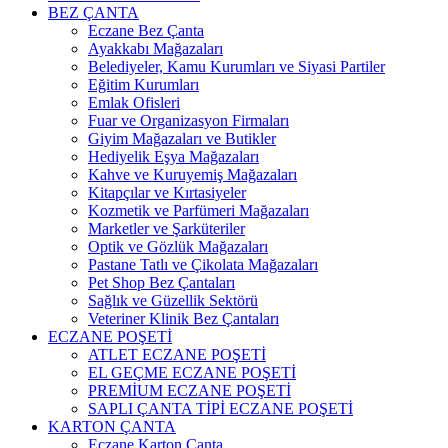
BEZ ÇANTA
Eczane Bez Çanta
Ayakkabı Mağazaları
Belediyeler, Kamu Kurumları ve Siyasi Partiler
Eğitim Kurumları
Emlak Ofisleri
Fuar ve Organizasyon Firmaları
Giyim Mağazaları ve Butikler
Hediyelik Eşya Mağazaları
Kahve ve Kuruyemiş Mağazaları
Kitapçılar ve Kırtasiyeler
Kozmetik ve Parfümeri Mağazaları
Marketler ve Şarküteriler
Optik ve Gözlük Mağazaları
Pastane Tatlı ve Çikolata Mağazaları
Pet Shop Bez Çantaları
Sağlık ve Güzellik Sektörü
Veteriner Klinik Bez Çantaları
ECZANE POŞETİ
ATLET ECZANE POŞETİ
EL GEÇME ECZANE POŞETİ
PREMİUM ECZANE POŞETİ
SAPLI ÇANTA TİPİ ECZANE POŞETİ
KARTON ÇANTA
Eczane Karton Çanta