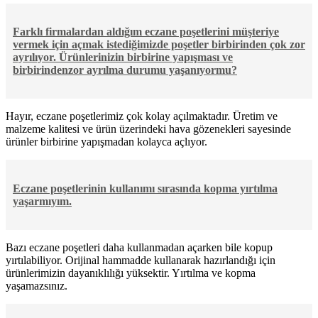
Farklı firmalardan aldığım eczane poşetlerini müşteriye
vermek için açmak istediğimizde poşetler birbirinden çok zor
ayrılıyor. Ürünlerinizin birbirine yapışması ve
birbirindenzor ayrılma durumu yaşanıyormu?
Hayır, eczane poşetlerimiz çok kolay açılmaktadır. Üretim ve
malzeme kalitesi ve ürün üzerindeki hava gözenekleri sayesinde
ürünler birbirine yapışmadan kolayca açlıyor.
Eczane poşetlerinin kullanımı sırasında kopma yırtılma
yaşarmıyım.
Bazı eczane poşetleri daha kullanmadan açarken bile kopup
yırtılabiliyor. Orijinal hammadde kullanarak hazırlandığı için
ürünlerimizin dayanıklılığı yüksektir. Yırtılma ve kopma
yaşamazsınız.