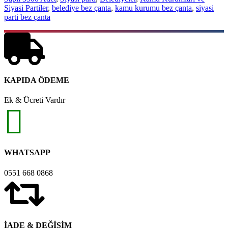
Siyasi Partiler
,
belediye bez çanta
,
kamu kurumu bez çanta
,
siyasi
parti bez çanta
KAPIDA ÖDEME
Ek & Ücreti Vardır
WHATSAPP
0551 668 0868
İADE & DEĞİŞİM