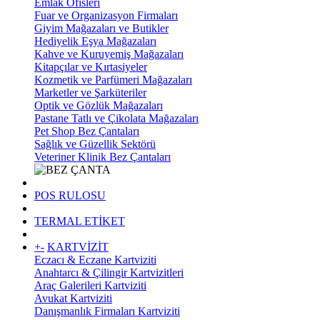
Emlak Ofisleri
Fuar ve Organizasyon Firmaları
Giyim Mağazaları ve Butikler
Hediyelik Eşya Mağazaları
Kahve ve Kuruyemiş Mağazaları
Kitapçılar ve Kırtasiyeler
Kozmetik ve Parfümeri Mağazaları
Marketler ve Şarküteriler
Optik ve Gözlük Mağazaları
Pastane Tatlı ve Çikolata Mağazaları
Pet Shop Bez Çantaları
Sağlık ve Güzellik Sektörü
Veteriner Klinik Bez Çantaları
POS RULOSU
TERMAL ETİKET
+
-
KARTVİZİT
Eczacı & Eczane Kartviziti
Anahtarcı & Çilingir Kartvizitleri
Araç Galerileri Kartviziti
Avukat Kartviziti
Danışmanlık Firmaları Kartviziti