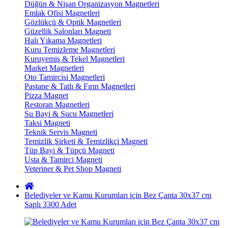
Düğün & Nişan Organizasyon Magnetleri
Emlak Ofisi Magnetleri
Gözlükçü & Optik Magnetleri
Güzellik Salonları Magneti
Halı Yıkama Magnetleri
Kuru Temizleme Magnetleri
Kuruyemiş & Tekel Magnetleri
Market Magnetleri
Oto Tamircisi Magnetleri
Pastane & Tatlı & Fırın Magnetleri
Pizza Magnet
Restoran Magnetleri
Su Bayi & Sucu Magnetleri
Taksi Magneti
Teknik Servis Magneti
Temizlik Şirketi & Temizlikçi Magneti
Tüp Bayi & Tüpçü Magneti
Usta & Tamirci Magneti
Veteriner & Pet Shop Magneti
Belediyeler ve Kamu Kurumları için Bez Çanta 30x37 cm
Saplı 3300 Adet