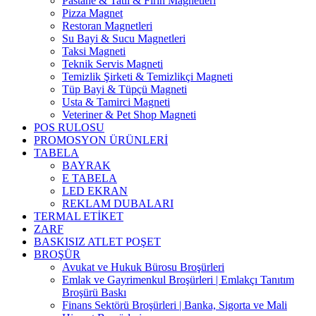
Pastane & Tatlı & Fırın Magnetleri
Pizza Magnet
Restoran Magnetleri
Su Bayi & Sucu Magnetleri
Taksi Magneti
Teknik Servis Magneti
Temizlik Şirketi & Temizlikçi Magneti
Tüp Bayi & Tüpçü Magneti
Usta & Tamirci Magneti
Veteriner & Pet Shop Magneti
POS RULOSU
PROMOSYON ÜRÜNLERİ
TABELA
BAYRAK
E TABELA
LED EKRAN
REKLAM DUBALARI
TERMAL ETİKET
ZARF
BASKISIZ ATLET POŞET
BROŞÜR
Avukat ve Hukuk Bürosu Broşürleri
Emlak ve Gayrimenkul Broşürleri | Emlakçı Tanıtım
Broşürü Baskı
Finans Sektörü Broşürleri | Banka, Sigorta ve Mali