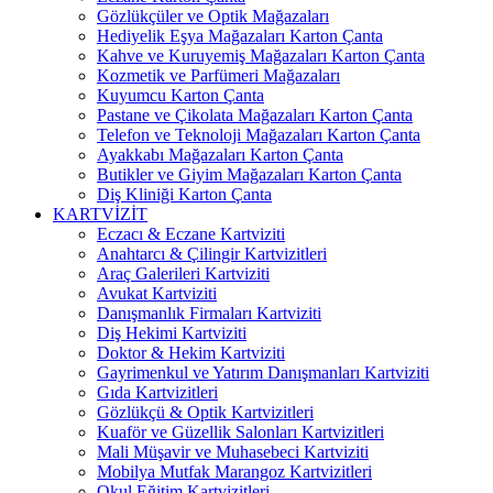
Gözlükçüler ve Optik Mağazaları
Hediyelik Eşya Mağazaları Karton Çanta
Kahve ve Kuruyemiş Mağazaları Karton Çanta
Kozmetik ve Parfümeri Mağazaları
Kuyumcu Karton Çanta
Pastane ve Çikolata Mağazaları Karton Çanta
Telefon ve Teknoloji Mağazaları Karton Çanta
Ayakkabı Mağazaları Karton Çanta
Butikler ve Giyim Mağazaları Karton Çanta
Diş Kliniği Karton Çanta
KARTVİZİT
Eczacı & Eczane Kartviziti
Anahtarcı & Çilingir Kartvizitleri
Araç Galerileri Kartviziti
Avukat Kartviziti
Danışmanlık Firmaları Kartviziti
Diş Hekimi Kartviziti
Doktor & Hekim Kartviziti
Gayrimenkul ve Yatırım Danışmanları Kartviziti
Gıda Kartvizitleri
Gözlükçü & Optik Kartvizitleri
Kuaför ve Güzellik Salonları Kartvizitleri
Mali Müşavir ve Muhasebeci Kartviziti
Mobilya Mutfak Marangoz Kartvizitleri
Okul Eğitim Kartvizitleri