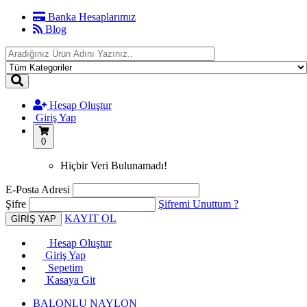
Banka Hesaplarımız
Blog
Hesap Oluştur
Giriş Yap
0
Hiçbir Veri Bulunamadı!
E-Posta Adresi
Şifre
Şifremi Unuttum ?
KAYIT OL
Hesap Oluştur
Giriş Yap
Sepetim
Kasaya Git
BALONLU NAYLON