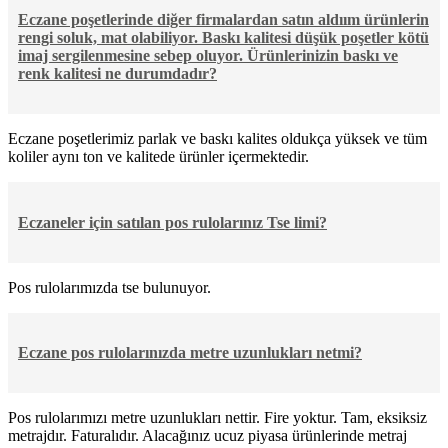
Eczane poşetlerinde diğer firmalardan satın aldıım ürünlerin
rengi soluk, mat olabiliyor. Baskı kalitesi düşük poşetler kötü
imaj sergilenmesine sebep oluyor. Ürünlerinizin baskı ve
renk kalitesi ne durumdadır?
Eczane poşetlerimiz parlak ve baskı kalites oldukça yüksek ve tüm
koliler aynı ton ve kalitede ürünler içermektedir.
Eczaneler için satılan pos rulolarınız Tse limi?
Pos rulolarımızda tse bulunuyor.
Eczane pos rulolarınızda metre uzunlukları netmi?
Pos rulolarımızı metre uzunlukları nettir. Fire yoktur. Tam, eksiksiz
metrajdır. Faturalıdır. Alacağınız ucuz piyasa ürünlerinde metraj