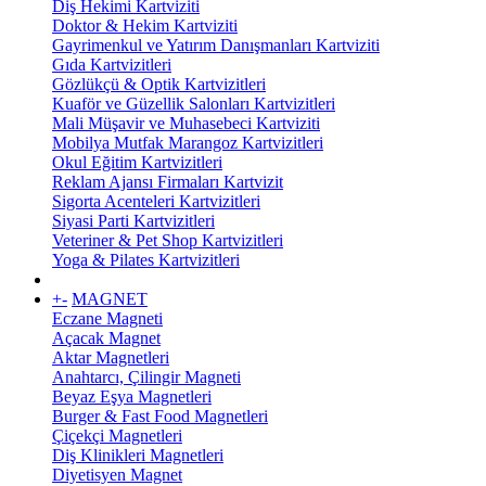
Diş Hekimi Kartviziti
Doktor & Hekim Kartviziti
Gayrimenkul ve Yatırım Danışmanları Kartviziti
Gıda Kartvizitleri
Gözlükçü & Optik Kartvizitleri
Kuaför ve Güzellik Salonları Kartvizitleri
Mali Müşavir ve Muhasebeci Kartviziti
Mobilya Mutfak Marangoz Kartvizitleri
Okul Eğitim Kartvizitleri
Reklam Ajansı Firmaları Kartvizit
Sigorta Acenteleri Kartvizitleri
Siyasi Parti Kartvizitleri
Veteriner & Pet Shop Kartvizitleri
Yoga & Pilates Kartvizitleri
+
-
MAGNET
Eczane Magneti
Açacak Magnet
Aktar Magnetleri
Anahtarcı, Çilingir Magneti
Beyaz Eşya Magnetleri
Burger & Fast Food Magnetleri
Çiçekçi Magnetleri
Diş Klinikleri Magnetleri
Diyetisyen Magnet