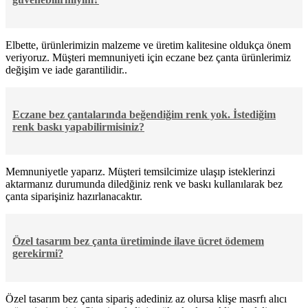
Elbette, ürünlerimizin malzeme ve üretim kalitesine oldukça önem
veriyoruz. Müşteri memnuniyeti için eczane bez çanta ürünlerimiz
değişim ve iade garantilidir..
Eczane bez çantalarında beğendiğim renk yok. İstediğim
renk baskı yapabilirmisiniz?
Memnuniyetle yaparız. Müşteri temsilcimize ulaşıp isteklerinzi
aktarmanız durumunda diledğiniz renk ve baskı kullanılarak bez
çanta siparişiniz hazırlanacaktır.
Özel tasarım bez çanta üretiminde ilave ücret ödemem
gerekirmi?
Özel tasarım bez çanta sipariş adediniz az olursa klişe masrfı alıcı