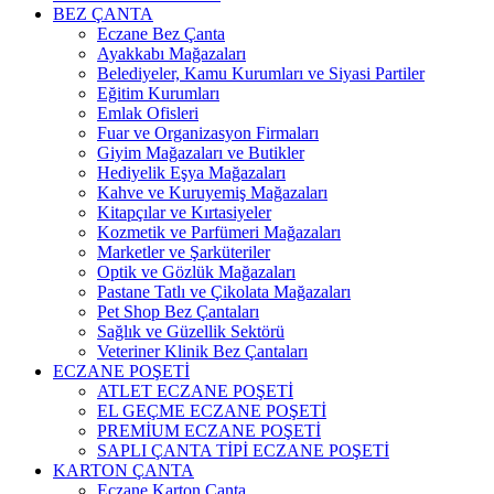
BEZ ÇANTA
Eczane Bez Çanta
Ayakkabı Mağazaları
Belediyeler, Kamu Kurumları ve Siyasi Partiler
Eğitim Kurumları
Emlak Ofisleri
Fuar ve Organizasyon Firmaları
Giyim Mağazaları ve Butikler
Hediyelik Eşya Mağazaları
Kahve ve Kuruyemiş Mağazaları
Kitapçılar ve Kırtasiyeler
Kozmetik ve Parfümeri Mağazaları
Marketler ve Şarküteriler
Optik ve Gözlük Mağazaları
Pastane Tatlı ve Çikolata Mağazaları
Pet Shop Bez Çantaları
Sağlık ve Güzellik Sektörü
Veteriner Klinik Bez Çantaları
ECZANE POŞETİ
ATLET ECZANE POŞETİ
EL GEÇME ECZANE POŞETİ
PREMİUM ECZANE POŞETİ
SAPLI ÇANTA TİPİ ECZANE POŞETİ
KARTON ÇANTA
Eczane Karton Çanta