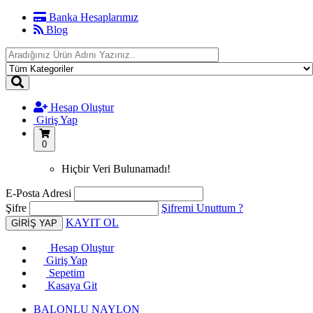
Banka Hesaplarımız
Blog
Hesap Oluştur
Giriş Yap
0
Hiçbir Veri Bulunamadı!
E-Posta Adresi
Şifre
Şifremi Unuttum ?
KAYIT OL
Hesap Oluştur
Giriş Yap
Sepetim
Kasaya Git
BALONLU NAYLON