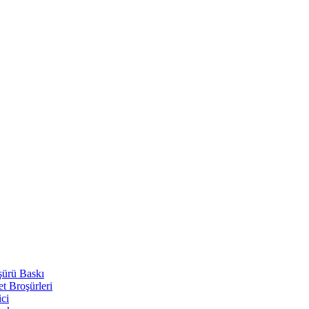
şürü Baskı
t Broşürleri
ici