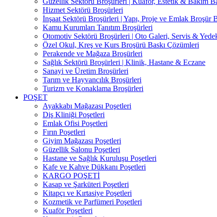
Güzellik Sektörü Broşürleri | Kuaför, Estetik & Bakım B
Hizmet Sektörü Broşürleri
İnşaat Sektörü Broşürleri | Yapı, Proje ve Emlak Broşür 
Kamu Kurumları Tanıtım Broşürleri
Otomotiv Sektörü Broşürleri | Oto Galeri, Servis & Yede
Özel Okul, Kreş ve Kurs Broşürü Baskı Çözümleri
Perakende ve Mağaza Broşürleri
Sağlık Sektörü Broşürleri | Klinik, Hastane & Eczane
Sanayi ve Üretim Broşürleri
Tarım ve Hayvancılık Broşürleri
Turizm ve Konaklama Broşürleri
POŞET
Ayakkabı Mağazası Poşetleri
Diş Kliniği Poşetleri
Emlak Ofisi Poşetleri
Fırın Poşetleri
Giyim Mağazası Poşetleri
Güzellik Salonu Poşetleri
Hastane ve Sağlık Kuruluşu Poşetleri
Kafe ve Kahve Dükkanı Poşetleri
KARGO POŞETİ
Kasap ve Şarküteri Poşetleri
Kitapçı ve Kırtasiye Poşetleri
Kozmetik ve Parfümeri Poşetleri
Kuaför Poşetleri