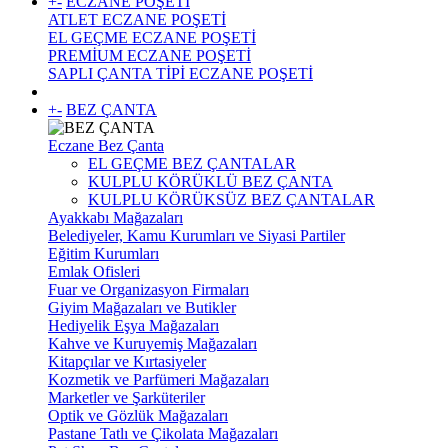
+
-
ECZANE POŞETİ
ATLET ECZANE POŞETİ
EL GEÇME ECZANE POŞETİ
PREMİUM ECZANE POŞETİ
SAPLI ÇANTA TİPİ ECZANE POŞETİ
+
-
BEZ ÇANTA
Eczane Bez Çanta
EL GEÇME BEZ ÇANTALAR
KULPLU KÖRÜKLÜ BEZ ÇANTA
KULPLU KÖRÜKSÜZ BEZ ÇANTALAR
Ayakkabı Mağazaları
Belediyeler, Kamu Kurumları ve Siyasi Partiler
Eğitim Kurumları
Emlak Ofisleri
Fuar ve Organizasyon Firmaları
Giyim Mağazaları ve Butikler
Hediyelik Eşya Mağazaları
Kahve ve Kuruyemiş Mağazaları
Kitapçılar ve Kırtasiyeler
Kozmetik ve Parfümeri Mağazaları
Marketler ve Şarküteriler
Optik ve Gözlük Mağazaları
Pastane Tatlı ve Çikolata Mağazaları