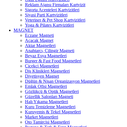
Reklam Ajansı Firmaları Kartvizit
Sigorta Acenteleri Kartvizitleri
Siyasi Parti Kartvizitleri
Veteriner & Pet Shop Kartvizitleri
Yoga & Pilates Kartvizitleri
MAGNET
Eczane Magneti
Açacak Magnet
Aktar Magnetleri
Anahtarcı, Çilingir Magneti
Beyaz Eşya Magnetleri
Burger & Fast Food Magnetleri
Çiçekçi Magnetleri
Diş Klinikleri Magnetleri
Diyetisyen Magnet
Düğün & Nişan Organizasyon Magnetleri
Emlak Ofisi Magnetleri
Gözlükçü & Optik Magnetleri
Güzellik Salonları Magneti
Halı Yıkama Magnetleri
Kuru Temizleme Magnetleri
Kuruyemiş & Tekel Magnetleri
Market Magnetleri
Oto Tamircisi Magnetleri