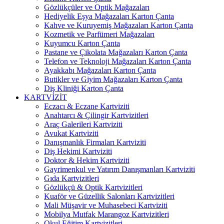
Gözlükçüler ve Optik Mağazaları
Hediyelik Eşya Mağazaları Karton Çanta
Kahve ve Kuruyemiş Mağazaları Karton Çanta
Kozmetik ve Parfümeri Mağazaları
Kuyumcu Karton Çanta
Pastane ve Çikolata Mağazaları Karton Çanta
Telefon ve Teknoloji Mağazaları Karton Çanta
Ayakkabı Mağazaları Karton Çanta
Butikler ve Giyim Mağazaları Karton Çanta
Diş Kliniği Karton Çanta
KARTVİZİT
Eczacı & Eczane Kartviziti
Anahtarcı & Çilingir Kartvizitleri
Araç Galerileri Kartviziti
Avukat Kartviziti
Danışmanlık Firmaları Kartviziti
Diş Hekimi Kartviziti
Doktor & Hekim Kartviziti
Gayrimenkul ve Yatırım Danışmanları Kartviziti
Gıda Kartvizitleri
Gözlükçü & Optik Kartvizitleri
Kuaför ve Güzellik Salonları Kartvizitleri
Mali Müşavir ve Muhasebeci Kartviziti
Mobilya Mutfak Marangoz Kartvizitleri
Okul Eğitim Kartvizitleri