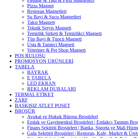
Pastane & Tatlı & Fırın Magnetleri
Pizza Magnet
Restoran Magnetleri
Su Bayi & Sucu Magnetleri
Taksi Magneti
Teknik Servis Magneti
Temizlik Şirketi & Temizlikçi Magneti
Tüp Bayi & Tüpçü Magneti
Usta & Tamirci Magneti
Veteriner & Pet Shop Magneti
POS RULOSU
PROMOSYON ÜRÜNLERİ
TABELA
BAYRAK
E TABELA
LED EKRAN
REKLAM DUBALARI
TERMAL ETİKET
ZARF
BASKISIZ ATLET POŞET
BROŞÜR
Avukat ve Hukuk Bürosu Broşürleri
Emlak ve Gayrimenkul Broşürleri | Emlakçı Tanıtım Bro
Finans Sektörü Broşürleri | Banka, Sigorta ve Mali Hizme
Gıda Sektörü Broşürleri | Restoran, Kafe, Market & Üret