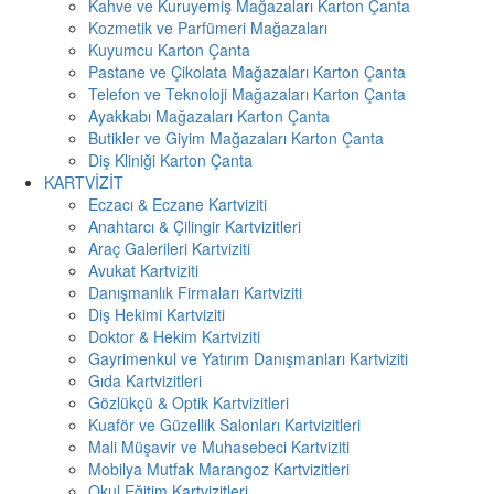
Kahve ve Kuruyemiş Mağazaları Karton Çanta
Kozmetik ve Parfümeri Mağazaları
Kuyumcu Karton Çanta
Pastane ve Çikolata Mağazaları Karton Çanta
Telefon ve Teknoloji Mağazaları Karton Çanta
Ayakkabı Mağazaları Karton Çanta
Butikler ve Giyim Mağazaları Karton Çanta
Diş Kliniği Karton Çanta
KARTVİZİT
Eczacı & Eczane Kartviziti
Anahtarcı & Çilingir Kartvizitleri
Araç Galerileri Kartviziti
Avukat Kartviziti
Danışmanlık Firmaları Kartviziti
Diş Hekimi Kartviziti
Doktor & Hekim Kartviziti
Gayrimenkul ve Yatırım Danışmanları Kartviziti
Gıda Kartvizitleri
Gözlükçü & Optik Kartvizitleri
Kuaför ve Güzellik Salonları Kartvizitleri
Mali Müşavir ve Muhasebeci Kartviziti
Mobilya Mutfak Marangoz Kartvizitleri
Okul Eğitim Kartvizitleri