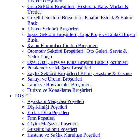
Hizmet Broşürleri
Gıda Sektörü Broşürleri | Restoran, Kafe, Market &
Üretici
Güzellik Sektörü Broşürleri | Kuaför, Estetik & Bakım
Baskı
Hizmet Sektörü Broşürleri
İnşaat Sektörü Broşürleri | Yapı, Proje ve Emlak Broşür
Baskı
Kamu Kurumları Tanıtım Broşürleri
Otomotiv Sektörü Broşürleri | Oto Galeri, Servis &
Yedek Parça
Özel Okul, Kreş ve Kurs Broşürü Baskı Çözümleri
Perakende ve Mağaza Broşürleri
Sağlık Sektörü Broşürleri | Klinik, Hastane & Eczane
Sanayi ve Üretim Broşürleri
Tarım ve Hayvancılık Broşürleri
Turizm ve Konaklama Broşürleri
POŞET
Ayakkabı Mağazası Poşetleri
Diş Kliniği Poşetleri
Emlak Ofisi Poşetleri
Fırın Poşetleri
Giyim Mağazası Poşetleri
Güzellik Salonu Poşetleri
Hastane ve Sağlık Kuruluşu Poşetleri