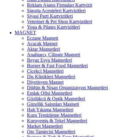
Reklam Ajansı Firmaları Kartvizit
Sigorta Acenteleri Kartvizitleri
Siyasi Parti Kartvizitleri
Veteriner & Pet Shop Kartvizitleri
Yoga & Pilates Kartvizitleri
MAGNET
Eczane Magneti
Açacak Magnet
Aktar Magnetleri
Anahtarcı, Çilingir Magneti
Beyaz Eşya Magnetleri
Burger & Fast Food Magnetleri
Çiçekçi Magnetleri
Diş Klinikleri Magnetleri
Diyetisyen Magnet
Düğün & Nişan Organizasyon Magnetleri
Emlak Ofisi Magnetleri
Gözlükçü & Optik Magnetleri
Güzellik Salonları Magneti
Halı Yıkama Magnetleri
Kuru Temizleme Magnetleri
Kuruyemiş & Tekel Magnetleri
Market Magnetleri
Oto Tamircisi Magnetleri