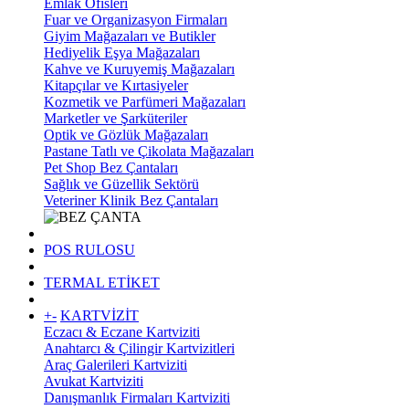
Emlak Ofisleri
Fuar ve Organizasyon Firmaları
Giyim Mağazaları ve Butikler
Hediyelik Eşya Mağazaları
Kahve ve Kuruyemiş Mağazaları
Kitapçılar ve Kırtasiyeler
Kozmetik ve Parfümeri Mağazaları
Marketler ve Şarküteriler
Optik ve Gözlük Mağazaları
Pastane Tatlı ve Çikolata Mağazaları
Pet Shop Bez Çantaları
Sağlık ve Güzellik Sektörü
Veteriner Klinik Bez Çantaları
POS RULOSU
TERMAL ETİKET
+
-
KARTVİZİT
Eczacı & Eczane Kartviziti
Anahtarcı & Çilingir Kartvizitleri
Araç Galerileri Kartviziti
Avukat Kartviziti
Danışmanlık Firmaları Kartviziti