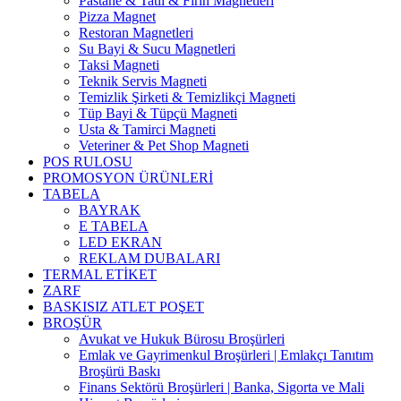
Pastane & Tatlı & Fırın Magnetleri
Pizza Magnet
Restoran Magnetleri
Su Bayi & Sucu Magnetleri
Taksi Magneti
Teknik Servis Magneti
Temizlik Şirketi & Temizlikçi Magneti
Tüp Bayi & Tüpçü Magneti
Usta & Tamirci Magneti
Veteriner & Pet Shop Magneti
POS RULOSU
PROMOSYON ÜRÜNLERİ
TABELA
BAYRAK
E TABELA
LED EKRAN
REKLAM DUBALARI
TERMAL ETİKET
ZARF
BASKISIZ ATLET POŞET
BROŞÜR
Avukat ve Hukuk Bürosu Broşürleri
Emlak ve Gayrimenkul Broşürleri | Emlakçı Tanıtım
Broşürü Baskı
Finans Sektörü Broşürleri | Banka, Sigorta ve Mali