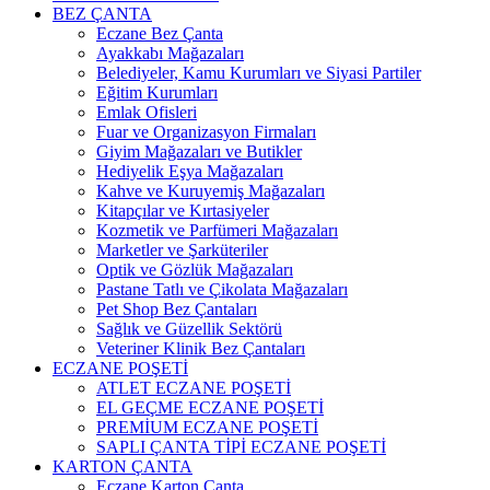
BEZ ÇANTA
Eczane Bez Çanta
Ayakkabı Mağazaları
Belediyeler, Kamu Kurumları ve Siyasi Partiler
Eğitim Kurumları
Emlak Ofisleri
Fuar ve Organizasyon Firmaları
Giyim Mağazaları ve Butikler
Hediyelik Eşya Mağazaları
Kahve ve Kuruyemiş Mağazaları
Kitapçılar ve Kırtasiyeler
Kozmetik ve Parfümeri Mağazaları
Marketler ve Şarküteriler
Optik ve Gözlük Mağazaları
Pastane Tatlı ve Çikolata Mağazaları
Pet Shop Bez Çantaları
Sağlık ve Güzellik Sektörü
Veteriner Klinik Bez Çantaları
ECZANE POŞETİ
ATLET ECZANE POŞETİ
EL GEÇME ECZANE POŞETİ
PREMİUM ECZANE POŞETİ
SAPLI ÇANTA TİPİ ECZANE POŞETİ
KARTON ÇANTA
Eczane Karton Çanta