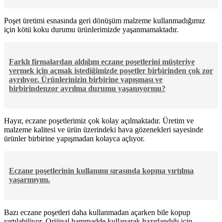
Poşet üretimi esnasında geri dönüşüm malzeme kullanmadığımız
için kötü koku durumu ürünlerimizde yaşanmamaktadır.
Farklı firmalardan aldığım eczane poşetlerini müşteriye
vermek için açmak istediğimizde poşetler birbirinden çok zor
ayrılıyor. Ürünlerinizin birbirine yapışması ve
birbirindenzor ayrılma durumu yaşanıyormu?
Hayır, eczane poşetlerimiz çok kolay açılmaktadır. Üretim ve
malzeme kalitesi ve ürün üzerindeki hava gözenekleri sayesinde
ürünler birbirine yapışmadan kolayca açlıyor.
Eczane poşetlerinin kullanımı sırasında kopma yırtılma
yaşarmıyım.
Bazı eczane poşetleri daha kullanmadan açarken bile kopup
yırtılabiliyor. Orijinal hammadde kullanarak hazırlandığı için