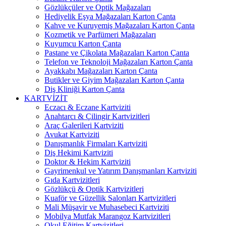
Gözlükçüler ve Optik Mağazaları
Hediyelik Eşya Mağazaları Karton Çanta
Kahve ve Kuruyemiş Mağazaları Karton Çanta
Kozmetik ve Parfümeri Mağazaları
Kuyumcu Karton Çanta
Pastane ve Çikolata Mağazaları Karton Çanta
Telefon ve Teknoloji Mağazaları Karton Çanta
Ayakkabı Mağazaları Karton Çanta
Butikler ve Giyim Mağazaları Karton Çanta
Diş Kliniği Karton Çanta
KARTVİZİT
Eczacı & Eczane Kartviziti
Anahtarcı & Çilingir Kartvizitleri
Araç Galerileri Kartviziti
Avukat Kartviziti
Danışmanlık Firmaları Kartviziti
Diş Hekimi Kartviziti
Doktor & Hekim Kartviziti
Gayrimenkul ve Yatırım Danışmanları Kartviziti
Gıda Kartvizitleri
Gözlükçü & Optik Kartvizitleri
Kuaför ve Güzellik Salonları Kartvizitleri
Mali Müşavir ve Muhasebeci Kartviziti
Mobilya Mutfak Marangoz Kartvizitleri
Okul Eğitim Kartvizitleri