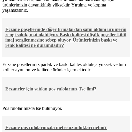
ürünlerimizin dayanıklılığı yüksektir. Yırtılma ve kopma
yaşamazsınız.
Eczane poşetlerinde diğer firmalardan satın aldıım ürünlerin
rengi soluk, mat olabiliyor. Baskı kalitesi düşük poşetler kötü
imaj sergilenmesine sebep oluyor. Ürünlerinizin baskı ve
renk kalitesi ne durumdadır?
Eczane poşetlerimiz parlak ve baskı kalites oldukça yüksek ve tüm
koliler aynı ton ve kalitede ürünler içermektedir.
Eczaneler için satılan pos rulolarınız Tse limi?
Pos rulolarımızda tse bulunuyor.
Eczane pos rulolarınızda metre uzunlukları netmi?