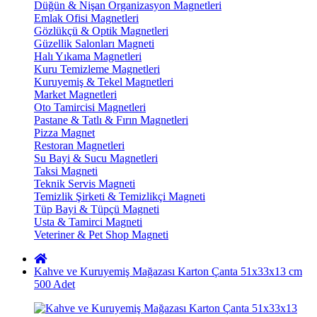
Düğün & Nişan Organizasyon Magnetleri
Emlak Ofisi Magnetleri
Gözlükçü & Optik Magnetleri
Güzellik Salonları Magneti
Halı Yıkama Magnetleri
Kuru Temizleme Magnetleri
Kuruyemiş & Tekel Magnetleri
Market Magnetleri
Oto Tamircisi Magnetleri
Pastane & Tatlı & Fırın Magnetleri
Pizza Magnet
Restoran Magnetleri
Su Bayi & Sucu Magnetleri
Taksi Magneti
Teknik Servis Magneti
Temizlik Şirketi & Temizlikçi Magneti
Tüp Bayi & Tüpçü Magneti
Usta & Tamirci Magneti
Veteriner & Pet Shop Magneti
Kahve ve Kuruyemiş Mağazası Karton Çanta 51x33x13 cm
500 Adet