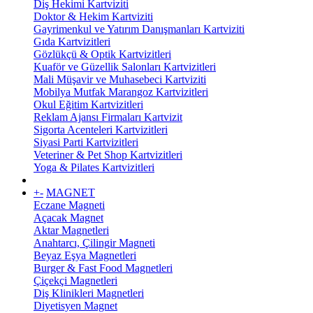
Diş Hekimi Kartviziti
Doktor & Hekim Kartviziti
Gayrimenkul ve Yatırım Danışmanları Kartviziti
Gıda Kartvizitleri
Gözlükçü & Optik Kartvizitleri
Kuaför ve Güzellik Salonları Kartvizitleri
Mali Müşavir ve Muhasebeci Kartviziti
Mobilya Mutfak Marangoz Kartvizitleri
Okul Eğitim Kartvizitleri
Reklam Ajansı Firmaları Kartvizit
Sigorta Acenteleri Kartvizitleri
Siyasi Parti Kartvizitleri
Veteriner & Pet Shop Kartvizitleri
Yoga & Pilates Kartvizitleri
+
-
MAGNET
Eczane Magneti
Açacak Magnet
Aktar Magnetleri
Anahtarcı, Çilingir Magneti
Beyaz Eşya Magnetleri
Burger & Fast Food Magnetleri
Çiçekçi Magnetleri
Diş Klinikleri Magnetleri
Diyetisyen Magnet