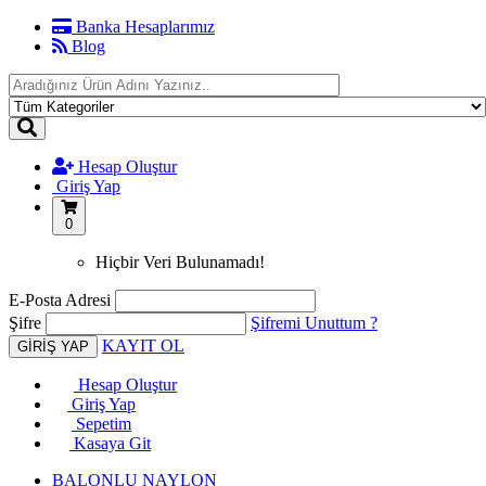
Banka Hesaplarımız
Blog
Hesap Oluştur
Giriş Yap
0
Hiçbir Veri Bulunamadı!
E-Posta Adresi
Şifre
Şifremi Unuttum ?
KAYIT OL
Hesap Oluştur
Giriş Yap
Sepetim
Kasaya Git
BALONLU NAYLON