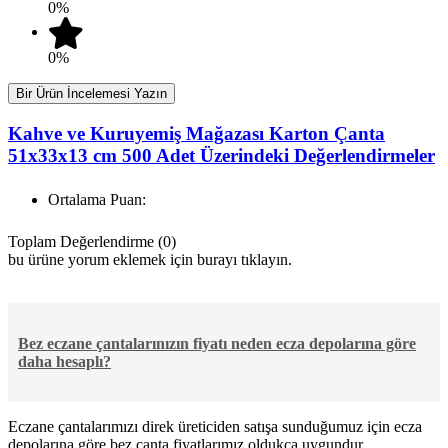
0%
0%
Bir Ürün İncelemesi Yazın
Kahve ve Kuruyemiş Mağazası Karton Çanta
51x33x13 cm 500 Adet Üzerindeki Değerlendirmeler
Ortalama Puan:
Toplam Değerlendirme (0)
bu ürüne yorum eklemek için burayı tıklayın.
Bez eczane çantalarınızın fiyatı neden ecza depolarına göre
daha hesaplı?
Eczane çantalarımızı direk üreticiden satışa sunduğumuz için ecza
depolarına göre bez çanta fiyatlarımız oldukça uygundur.