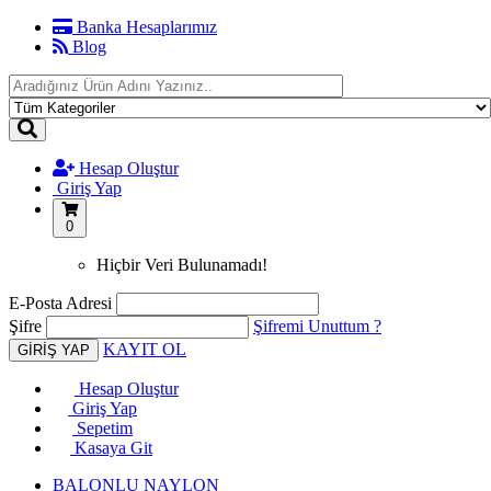
Banka Hesaplarımız
Blog
Hesap Oluştur
Giriş Yap
0
Hiçbir Veri Bulunamadı!
E-Posta Adresi
Şifre
Şifremi Unuttum ?
KAYIT OL
Hesap Oluştur
Giriş Yap
Sepetim
Kasaya Git
BALONLU NAYLON