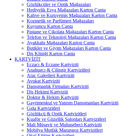
Gözlükçüler ve Optik Mağazaları
Hediyelik Eşya Mağazaları Karton Çanta
Kahve ve Kuruyemiş Mağazaları Karton Çanta
Kozmetik ve Parfümeri Mağazaları
Kuyumcu Karton Çanta
Pastane ve Çikolata Mağazaları Karton Çanta
Telefon ve Teknoloji Mağazaları Karton Çanta
Ayakkabı Mağazaları Karton Çanta
Butikler ve Giyim Mağazaları Karton Çanta
Diş Kliniği Karton Çanta
KARTVİZİT
Eczacı & Eczane Kartviziti
Anahtarcı & Çilingir Kartvizitleri
Araç Galerileri Kartviziti
Avukat Kartviziti
Danışmanlık Firmaları Kartviziti
Diş Hekimi Kartviziti
Doktor & Hekim Kartviziti
Gayrimenkul ve Yatırım Danışmanları Kartviziti
Gıda Kartvizitleri
Gözlükçü & Optik Kartvizitleri
Kuaför ve Güzellik Salonları Kartvizitleri
Mali Müşavir ve Muhasebeci Kartviziti
Mobilya Mutfak Marangoz Kartvizitleri
Okul Eğitim Kartvizitleri