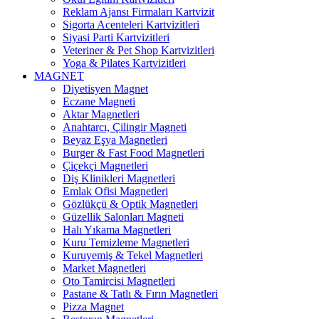
Reklam Ajansı Firmaları Kartvizit
Sigorta Acenteleri Kartvizitleri
Siyasi Parti Kartvizitleri
Veteriner & Pet Shop Kartvizitleri
Yoga & Pilates Kartvizitleri
MAGNET
Diyetisyen Magnet
Eczane Magneti
Aktar Magnetleri
Anahtarcı, Çilingir Magneti
Beyaz Eşya Magnetleri
Burger & Fast Food Magnetleri
Çiçekçi Magnetleri
Diş Klinikleri Magnetleri
Emlak Ofisi Magnetleri
Gözlükçü & Optik Magnetleri
Güzellik Salonları Magneti
Halı Yıkama Magnetleri
Kuru Temizleme Magnetleri
Kuruyemiş & Tekel Magnetleri
Market Magnetleri
Oto Tamircisi Magnetleri
Pastane & Tatlı & Fırın Magnetleri
Pizza Magnet