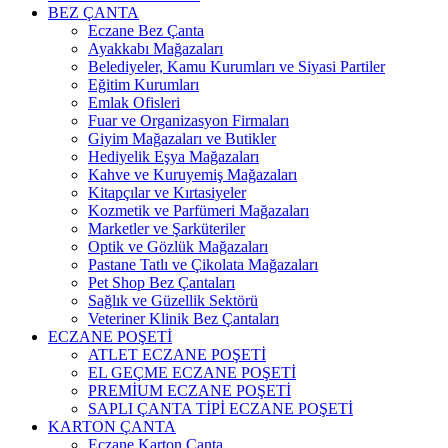
BEZ ÇANTA
Eczane Bez Çanta
Ayakkabı Mağazaları
Belediyeler, Kamu Kurumları ve Siyasi Partiler
Eğitim Kurumları
Emlak Ofisleri
Fuar ve Organizasyon Firmaları
Giyim Mağazaları ve Butikler
Hediyelik Eşya Mağazaları
Kahve ve Kuruyemiş Mağazaları
Kitapçılar ve Kırtasiyeler
Kozmetik ve Parfümeri Mağazaları
Marketler ve Şarküteriler
Optik ve Gözlük Mağazaları
Pastane Tatlı ve Çikolata Mağazaları
Pet Shop Bez Çantaları
Sağlık ve Güzellik Sektörü
Veteriner Klinik Bez Çantaları
ECZANE POŞETİ
ATLET ECZANE POŞETİ
EL GEÇME ECZANE POŞETİ
PREMİUM ECZANE POŞETİ
SAPLI ÇANTA TİPİ ECZANE POŞETİ
KARTON ÇANTA
Eczane Karton Çanta