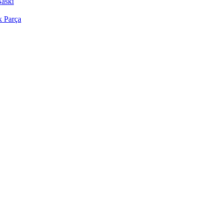
Baskı
k Parça