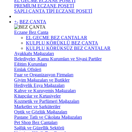
EL GEÇME ECZANE POŞETİ
PREMİUM ECZANE POŞETİ
SAPLI ÇANTA TİPİ ECZANE POŞETİ
+
-
BEZ ÇANTA
Eczane Bez Çanta
EL GEÇME BEZ ÇANTALAR
KULPLU KÖRÜKLÜ BEZ ÇANTA
KULPLU KÖRÜKSÜZ BEZ ÇANTALAR
Ayakkabı Mağazaları
Belediyeler, Kamu Kurumları ve Siyasi Partiler
Eğitim Kurumları
Emlak Ofisleri
Fuar ve Organizasyon Firmaları
Giyim Mağazaları ve Butikler
Hediyelik Eşya Mağazaları
Kahve ve Kuruyemiş Mağazaları
Kitapçılar ve Kırtasiyeler
Kozmetik ve Parfümeri Mağazaları
Marketler ve Şarküteriler
Optik ve Gözlük Mağazaları
Pastane Tatlı ve Çikolata Mağazaları
Pet Shop Bez Çantaları
Sağlık ve Güzellik Sektörü