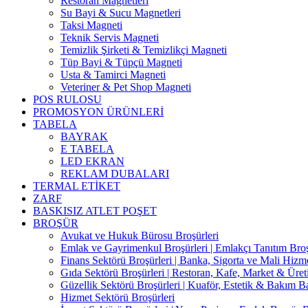
Restoran Magnetleri
Su Bayi & Sucu Magnetleri
Taksi Magneti
Teknik Servis Magneti
Temizlik Şirketi & Temizlikçi Magneti
Tüp Bayi & Tüpçü Magneti
Usta & Tamirci Magneti
Veteriner & Pet Shop Magneti
POS RULOSU
PROMOSYON ÜRÜNLERİ
TABELA
BAYRAK
E TABELA
LED EKRAN
REKLAM DUBALARI
TERMAL ETİKET
ZARF
BASKISIZ ATLET POŞET
BROŞÜR
Avukat ve Hukuk Bürosu Broşürleri
Emlak ve Gayrimenkul Broşürleri | Emlakçı Tanıtım Bro
Finans Sektörü Broşürleri | Banka, Sigorta ve Mali Hizme
Gıda Sektörü Broşürleri | Restoran, Kafe, Market & Üret
Güzellik Sektörü Broşürleri | Kuaför, Estetik & Bakım B
Hizmet Sektörü Broşürleri