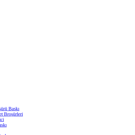
şürü Baskı
t Broşürleri
ici
askı