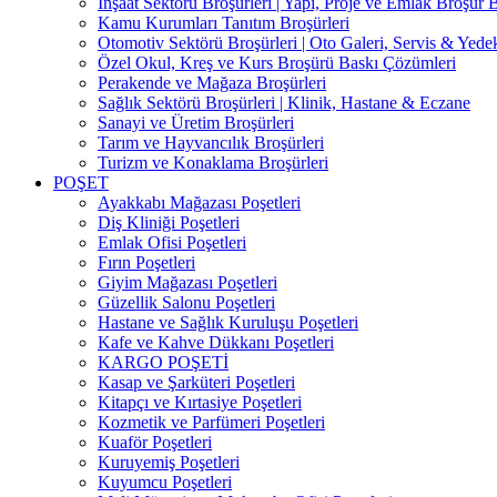
İnşaat Sektörü Broşürleri | Yapı, Proje ve Emlak Broşür 
Kamu Kurumları Tanıtım Broşürleri
Otomotiv Sektörü Broşürleri | Oto Galeri, Servis & Yede
Özel Okul, Kreş ve Kurs Broşürü Baskı Çözümleri
Perakende ve Mağaza Broşürleri
Sağlık Sektörü Broşürleri | Klinik, Hastane & Eczane
Sanayi ve Üretim Broşürleri
Tarım ve Hayvancılık Broşürleri
Turizm ve Konaklama Broşürleri
POŞET
Ayakkabı Mağazası Poşetleri
Diş Kliniği Poşetleri
Emlak Ofisi Poşetleri
Fırın Poşetleri
Giyim Mağazası Poşetleri
Güzellik Salonu Poşetleri
Hastane ve Sağlık Kuruluşu Poşetleri
Kafe ve Kahve Dükkanı Poşetleri
KARGO POŞETİ
Kasap ve Şarküteri Poşetleri
Kitapçı ve Kırtasiye Poşetleri
Kozmetik ve Parfümeri Poşetleri
Kuaför Poşetleri
Kuruyemiş Poşetleri
Kuyumcu Poşetleri