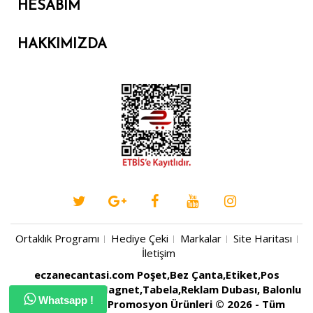
HESABIM
HAKKIMIZDA
Ortaklık Programı
Hediye Çeki
Markalar
Site Haritası
İletişim
eczanecantasi.com Poşet,Bez Çanta,Etiket,Pos
Rulosu,Kartvizit,Magnet,Tabela,Reklam Dubası, Balonlu
Whatsapp !
Naylon, Baskılı Promosyon Ürünleri © 2026 - Tüm