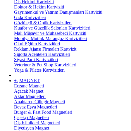
Diş Hekimi Kartviziti
Doktor & Hekim Kartviziti
Gayrimenkul ve Yatırım Danışmanları Kartviziti
Gıda Kartvizitleri
Gözlükçü & Optik Kartvizitleri
Kuaför ve Güzellik Salonları Kartvizitleri
Mali Müşavir ve Muhasebeci Kartviziti
Mobilya Mutfak Marangoz Kartvizitleri
Okul Eğitim Kartvizitleri
Reklam Ajansı Firmaları Kartvizit
Sigorta Acenteleri Kartvizitleri
Siyasi Parti Kartvizitleri
Veteriner & Pet Shop Kartvizitleri
Yoga & Pilates Kartvizitleri
+
-
MAGNET
Eczane Magneti
Açacak Magnet
Aktar Magnetleri
Anahtarcı, Çilingir Magneti
Beyaz Eşya Magnetleri
Burger & Fast Food Magnetleri
Çiçekçi Magnetleri
Diş Klinikleri Magnetleri
Diyetisyen Magnet