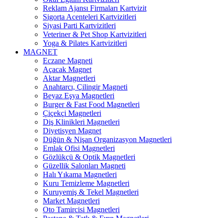
Reklam Ajansı Firmaları Kartvizit
Sigorta Acenteleri Kartvizitleri
Siyasi Parti Kartvizitleri
Veteriner & Pet Shop Kartvizitleri
Yoga & Pilates Kartvizitleri
MAGNET
Eczane Magneti
Açacak Magnet
Aktar Magnetleri
Anahtarcı, Çilingir Magneti
Beyaz Eşya Magnetleri
Burger & Fast Food Magnetleri
Çiçekçi Magnetleri
Diş Klinikleri Magnetleri
Diyetisyen Magnet
Düğün & Nişan Organizasyon Magnetleri
Emlak Ofisi Magnetleri
Gözlükçü & Optik Magnetleri
Güzellik Salonları Magneti
Halı Yıkama Magnetleri
Kuru Temizleme Magnetleri
Kuruyemiş & Tekel Magnetleri
Market Magnetleri
Oto Tamircisi Magnetleri