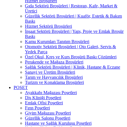
Hizmet Broşürleri
Gıda Sektörü Broşürleri | Restoran, Kafe, Market &
Üretici
Güzellik Sektörü Broşürleri | Kuaför, Estetik & Bakım
Baskı
Hizmet Sektörü Broşürleri
İnşaat Sektörü Broşürleri | Yapı, Proje ve Emlak Broşür
Baskı
Kamu Kurumları Tanıtım Broşürleri
Otomotiv Sektörü Broşürleri | Oto Galeri, Servis &
Yedek Parça
Özel Okul, Kreş ve Kurs Broşürü Baskı Çözümleri
Perakende ve Mağaza Broşürleri
Sağlık Sektörü Broşürleri | Klinik, Hastane & Eczane
Sanayi ve Üretim Broşürleri
Tarım ve Hayvancılık Broşürleri
Turizm ve Konaklama Broşürleri
POŞET
Ayakkabı Mağazası Poşetleri
Diş Kliniği Poşetleri
Emlak Ofisi Poşetleri
Fırın Poşetleri
Giyim Mağazası Poşetleri
Güzellik Salonu Poşetleri
Hastane ve Sağlık Kuruluşu Poşetleri