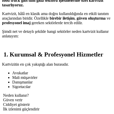
food truck gibi tüm gıda sektörü işletmelerine özel kartvizit
tasarlıyoruz.
Kartvizit, hâlâ en klasik ama doğru kullanıldığında en etkili tanıtım
araçlarından biridir. Özellikle
birebir iletişim
,
güven oluşturma
ve
profesyonel imaj
gereken sektörlerde tercih edilir.
Şimdi net ve detaylı şekilde hangi sektörler neden kartvizit kullanır
anlatayım:
1. Kurumsal & Profesyonel Hizmetler
Kartvizitin en çok yakıştığı alan burasıdır.
Avukatlar
Mali müşavirler
Danışmanlar
Sigortacılar
Neden kullanır?
Güven verir
Ciddiyet gösterir
İlk izlenimi güçlendirir