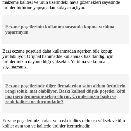
malzeme kalitesi ve ürün üzerindeki hava gözenekleri sayesinde
ürünler birbirine yapışmadan kolayca açlıyor.
Eczane poşetlerinin kullanımı sırasında kopma yırtılma
yaşarmıyım.
Bazı eczane poşetleri daha kullanmadan açarken bile kopup
yırtılabiliyor. Orijinal hammadde kullanarak hazırlandığı için
ürünlerimizin dayanıklılığı yüksektir. Yırtılma ve kopma
yaşamazsınız.
Eczane poşetlerinde diğer firmalardan satın aldıım ürünlerin
rengi soluk, mat olabiliyor. Baskı kalitesi düşük poşetler kötü
imaj sergilenmesine sebep oluyor. Ürünlerinizin baskı ve
renk kalitesi ne durumdadır?
Eczane poşetlerimiz parlak ve baskı kalites oldukça yüksek ve tüm
koliler aynı ton ve kalitede ürünler içermektedir.