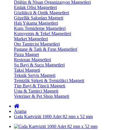
Düğün & Nişan Organizasyon Magnetleri
Emlak Ofisi Magnetleri
Gözlükçü & Optik Magnetleri
Güzellik Salonları Magneti
Halı Yıkama Magnetleri
Kuru Temizleme Magnetleri
Kuruyemiş & Tekel Magnetleri
Market Magnetleri
Oto Tamircisi Magnetleri
Pastane & Tatlı & Fırın Magnetleri
Pizza Magnet
Restoran Magnetleri
Su Bayi & Sucu Magnetleri
Taksi Magneti
Teknik Servis Magneti
Temizlik Şirketi & Temizlikçi Magneti
Tüp Bayi & Tüpçü Magneti
Usta & Tamirci Magneti
Veteriner & Pet Shop Magneti
Arama
Gıda Kartviziti 1000 Adet 82 mm x 52 mm