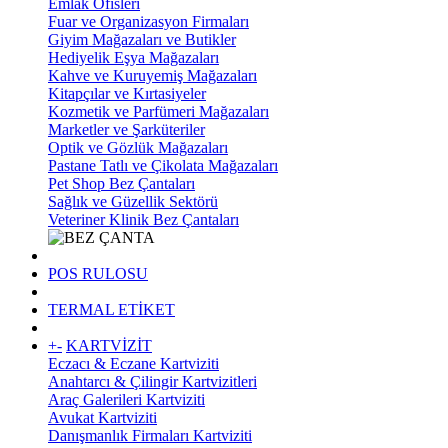
Emlak Ofisleri
Fuar ve Organizasyon Firmaları
Giyim Mağazaları ve Butikler
Hediyelik Eşya Mağazaları
Kahve ve Kuruyemiş Mağazaları
Kitapçılar ve Kırtasiyeler
Kozmetik ve Parfümeri Mağazaları
Marketler ve Şarküteriler
Optik ve Gözlük Mağazaları
Pastane Tatlı ve Çikolata Mağazaları
Pet Shop Bez Çantaları
Sağlık ve Güzellik Sektörü
Veteriner Klinik Bez Çantaları
POS RULOSU
TERMAL ETİKET
+
-
KARTVİZİT
Eczacı & Eczane Kartviziti
Anahtarcı & Çilingir Kartvizitleri
Araç Galerileri Kartviziti
Avukat Kartviziti
Danışmanlık Firmaları Kartviziti