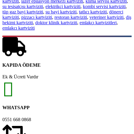
kartviziti
,
lazer epilasyon merkezi kartviziti
,
klima servisi kartviziti
,
su tesisatçısı kartviziti
,
elektrikçi kartviziti
,
kombi servisi kartviziti
,
tüp gaz bayi kartviziti
,
su bayi kartviziti
,
tatlıcı kartviziti
,
dönerci
kartviziti
,
pizzacı kartviziti
,
restoran kartviziti
,
veteriner kartviziti
,
diş
hekimi kartviziti
,
doktor klinik kartviziti
,
emlakçı kartvizitleri
,
emlakçı kartviziti
KAPIDA ÖDEME
Ek & Ücreti Vardır
WHATSAPP
0551 668 0868