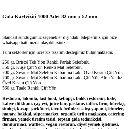
Gıda Kartviziti 1000 Adet 82 mm x 52 mm
Standart sunduğumuz seçenekler dışındaki talepleriniz için bize
whatsapp hattımızda ulaşabilirsiniz.
Tüm sektörler için ücretsiz tasarım desteğimiz bulunmaktadır.
250 gr. Bristol Tek Yön Renkli Parlak Selefonlu
350 gr. Kuşe Çift Yön Renkli Mat Selefonlu
700 gr. Sıvama Mat Selefon Kabartma Laklı Oval Kesim Çift Yön
700 gr. Sıvama Mat Selefon Kabartma Laklı Çift Yön Altın Yaldız
Özel Kesim Çift Yön
560 gr. Tuale Renkli Çift Yön
Restoran, lokanta, fast food, kebapçı, balık restoranı, kafe,
kahve dükkanı, çay evi, juice bar, pastane, tatlıcı, fırın, börekçi,
simitçi, kasap, şarküteri, tavuk ürünleri satışı yapan işletmeler,
manav, bakkal, süpermarket, organik ürün mağazası, catering
firması, yemek üretim tesisi, toptan gıda tedarikçisi,
dondurmacı, wafflecı, vegan restoran, diyet yemek işletmesi,