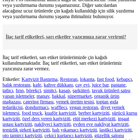
veya yazdırmama durumu yaşamazsnız. Diğer satıcılardan
alacağınız ucuz ürünlerde çin kağıdı kullanıldığı için silik yazdırma
veya yazdırmama durumu yaşama ihtimaliniz bulunuyor.
İlaç tarif etiketleri, sarı etketler yazıcımıza zarar verirmi?
İlaç tarif etiketleri, sarı etiket ürünlerimizde çin kağıdı
kullanılmamaktadır. İlaç tarif etiketleri, sarı etiket ürünlerimiz
yazıcınıza zarar vermez.
Etiketler:
Kartvizit Bastırma
,
Restoran
,
lokanta
,
fast food
,
kebapçı
,
balık restoranı
,
kafe
,
kahve dükkanı
,
çay evi
,
juice bar
,
pastane
,
tatlıcı
,
fırın
,
börekçi
,
simitçi
,
kasap
,
şarküteri
,
tavuk ürünleri satışı
yapan işletmeler
,
manav
,
bakkal
,
süpermarket
,
organik ürün
mağazası
,
catering firması
,
yemek üretim tesisi
,
toptan gıda
tedarikçisi
,
dondurmacı
,
wafflecı
,
vegan restoran
,
diyet yemek
işletmesi
,
food truck
,
kuaför kartviziti
,
berber kartviziti
,
sürücü kursu
kartviziti
,
özel ders veren kartviziti
,
etüt merkezi kartviziti
,
inşaat
ustası kartviziti
,
nakliyeci kartviziti
,
evden eve nakliyat kartviziti
,
temizlik şirketi kartviziti
,
halı yıkamacı kartviziti
,
lastikçi kartviziti
,
oto tamirci kartviziti
,
çekici kurtarıcı kartviziti
,
güzellik salonu