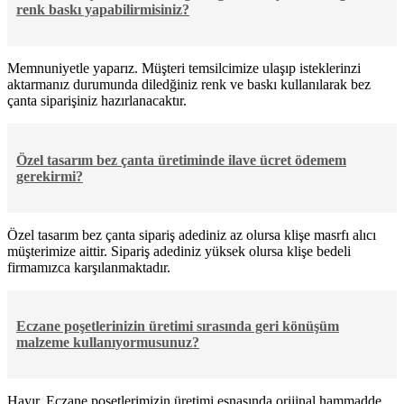
renk baskı yapabilirmisiniz?
Memnuniyetle yaparız. Müşteri temsilcimize ulaşıp isteklerinzi
aktarmanız durumunda diledğiniz renk ve baskı kullanılarak bez
çanta siparişiniz hazırlanacaktır.
Özel tasarım bez çanta üretiminde ilave ücret ödemem
gerekirmi?
Özel tasarım bez çanta sipariş adediniz az olursa klişe masrfı alıcı
müşterimize aittir. Sipariş adediniz yüksek olursa klişe bedeli
firmamızca karşılanmaktadır.
Eczane poşetlerinizin üretimi sırasında geri könüşüm
malzeme kullanıyormusunuz?
Hayır. Eczane poşetlerimizin üretimi esnasında orijinal hammadde