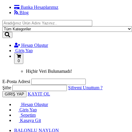
Banka Hesaplarımız
Blog
Hesap Oluştur
Giriş Yap
0
Hiçbir Veri Bulunamadı!
E-Posta Adresi
Şifre
Şifremi Unuttum ?
KAYIT OL
Hesap Oluştur
Giriş Yap
Sepetim
Kasaya Git
BALONLU NAYLON