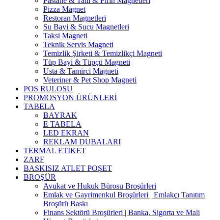
Pastane & Tatlı & Fırın Magnetleri
Pizza Magnet
Restoran Magnetleri
Su Bayi & Sucu Magnetleri
Taksi Magneti
Teknik Servis Magneti
Temizlik Şirketi & Temizlikçi Magneti
Tüp Bayi & Tüpçü Magneti
Usta & Tamirci Magneti
Veteriner & Pet Shop Magneti
POS RULOSU
PROMOSYON ÜRÜNLERİ
TABELA
BAYRAK
E TABELA
LED EKRAN
REKLAM DUBALARI
TERMAL ETİKET
ZARF
BASKISIZ ATLET POŞET
BROŞÜR
Avukat ve Hukuk Bürosu Broşürleri
Emlak ve Gayrimenkul Broşürleri | Emlakçı Tanıtım
Broşürü Baskı
Finans Sektörü Broşürleri | Banka, Sigorta ve Mali