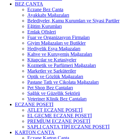
BEZ ÇANTA
Eczane Bez Çanta
Ayakkabı Mağazaları
Belediyeler, Kamu Kurumları ve Siyasi Partiler
Eğitim Kurumları
Emlak Ofisleri
Fuar ve Organizasyon Firmaları
Giyim Mağazaları ve Butikler
Hediyelik Eşya Mağazaları
Kahve ve Kuruyemiş Mağazaları
Kitapçılar ve Kırtasiyeler
Kozmetik ve Parfümeri Mağazaları
Marketler ve Şarküteriler
Optik ve Gözlük Mağazaları
Pastane Tatlı ve Çikolata Mağazaları
Pet Shop Bez Çantaları
Sağlık ve Güzellik Sektörü
Veteriner Klinik Bez Çantaları
ECZANE POŞETİ
ATLET ECZANE POŞETİ
EL GEÇME ECZANE POŞETİ
PREMİUM ECZANE POŞETİ
SAPLI ÇANTA TİPİ ECZANE POŞETİ
KARTON ÇANTA
Eczane Karton Çanta