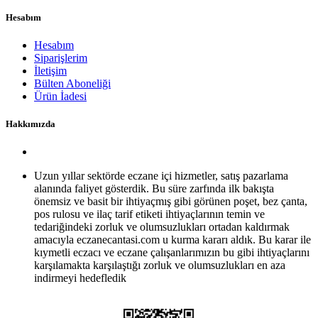
Hesabım
Hesabım
Siparişlerim
İletişim
Bülten Aboneliği
Ürün İadesi
Hakkımızda
Uzun yıllar sektörde eczane içi hizmetler, satış pazarlama
alanında faliyet gösterdik. Bu süre zarfında ilk bakışta
önemsiz ve basit bir ihtiyaçmış gibi görünen poşet, bez çanta,
pos rulosu ve ilaç tarif etiketi ihtiyaçlarının temin ve
tedariğindeki zorluk ve olumsuzlukları ortadan kaldırmak
amacıyla eczanecantasi.com u kurma kararı aldık. Bu karar ile
kıymetli eczacı ve eczane çalışanlarımızın bu gibi ihtiyaçlarını
karşılamakta karşılaştığı zorluk ve olumsuzlukları en aza
indirmeyi hedefledik