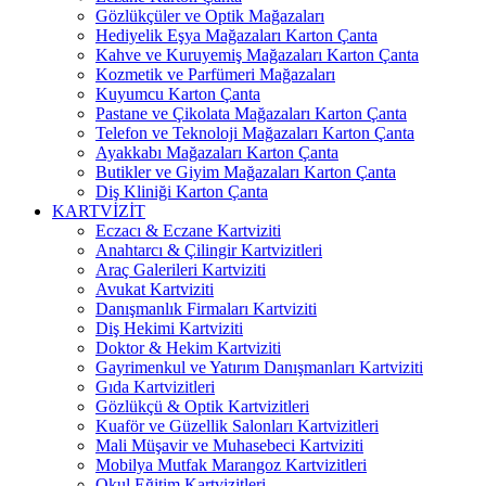
Gözlükçüler ve Optik Mağazaları
Hediyelik Eşya Mağazaları Karton Çanta
Kahve ve Kuruyemiş Mağazaları Karton Çanta
Kozmetik ve Parfümeri Mağazaları
Kuyumcu Karton Çanta
Pastane ve Çikolata Mağazaları Karton Çanta
Telefon ve Teknoloji Mağazaları Karton Çanta
Ayakkabı Mağazaları Karton Çanta
Butikler ve Giyim Mağazaları Karton Çanta
Diş Kliniği Karton Çanta
KARTVİZİT
Eczacı & Eczane Kartviziti
Anahtarcı & Çilingir Kartvizitleri
Araç Galerileri Kartviziti
Avukat Kartviziti
Danışmanlık Firmaları Kartviziti
Diş Hekimi Kartviziti
Doktor & Hekim Kartviziti
Gayrimenkul ve Yatırım Danışmanları Kartviziti
Gıda Kartvizitleri
Gözlükçü & Optik Kartvizitleri
Kuaför ve Güzellik Salonları Kartvizitleri
Mali Müşavir ve Muhasebeci Kartviziti
Mobilya Mutfak Marangoz Kartvizitleri
Okul Eğitim Kartvizitleri