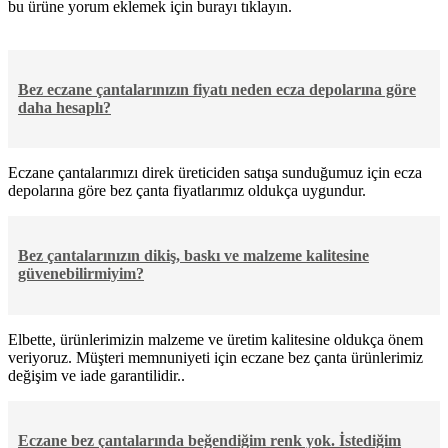
bu ürüne yorum eklemek için burayı tıklayın.
Bez eczane çantalarınızın fiyatı neden ecza depolarına göre
daha hesaplı?
Eczane çantalarımızı direk üreticiden satışa sunduğumuz için ecza
depolarına göre bez çanta fiyatlarımız oldukça uygundur.
Bez çantalarınızın dikiş, baskı ve malzeme kalitesine
güvenebilirmiyim?
Elbette, ürünlerimizin malzeme ve üretim kalitesine oldukça önem
veriyoruz. Müşteri memnuniyeti için eczane bez çanta ürünlerimiz
değişim ve iade garantilidir..
Eczane bez çantalarında beğendiğim renk yok. İstediğim