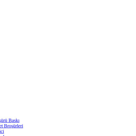
şürü Baskı
t Broşürleri
ici