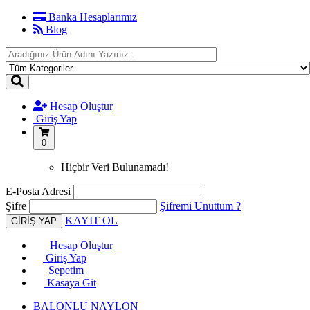
Banka Hesaplarımız
Blog
Hesap Oluştur
Giriş Yap
0
Hiçbir Veri Bulunamadı!
E-Posta Adresi
Şifre
Şifremi Unuttum ?
KAYIT OL
Hesap Oluştur
Giriş Yap
Sepetim
Kasaya Git
BALONLU NAYLON