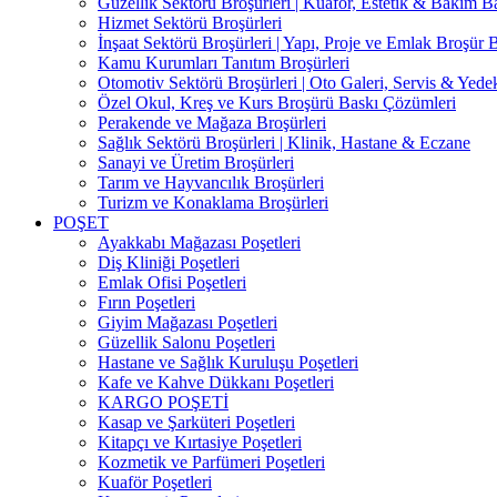
Güzellik Sektörü Broşürleri | Kuaför, Estetik & Bakım B
Hizmet Sektörü Broşürleri
İnşaat Sektörü Broşürleri | Yapı, Proje ve Emlak Broşür 
Kamu Kurumları Tanıtım Broşürleri
Otomotiv Sektörü Broşürleri | Oto Galeri, Servis & Yede
Özel Okul, Kreş ve Kurs Broşürü Baskı Çözümleri
Perakende ve Mağaza Broşürleri
Sağlık Sektörü Broşürleri | Klinik, Hastane & Eczane
Sanayi ve Üretim Broşürleri
Tarım ve Hayvancılık Broşürleri
Turizm ve Konaklama Broşürleri
POŞET
Ayakkabı Mağazası Poşetleri
Diş Kliniği Poşetleri
Emlak Ofisi Poşetleri
Fırın Poşetleri
Giyim Mağazası Poşetleri
Güzellik Salonu Poşetleri
Hastane ve Sağlık Kuruluşu Poşetleri
Kafe ve Kahve Dükkanı Poşetleri
KARGO POŞETİ
Kasap ve Şarküteri Poşetleri
Kitapçı ve Kırtasiye Poşetleri
Kozmetik ve Parfümeri Poşetleri
Kuaför Poşetleri