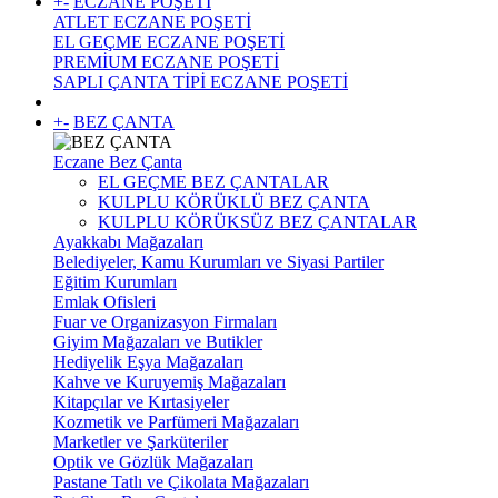
+
-
ECZANE POŞETİ
ATLET ECZANE POŞETİ
EL GEÇME ECZANE POŞETİ
PREMİUM ECZANE POŞETİ
SAPLI ÇANTA TİPİ ECZANE POŞETİ
+
-
BEZ ÇANTA
Eczane Bez Çanta
EL GEÇME BEZ ÇANTALAR
KULPLU KÖRÜKLÜ BEZ ÇANTA
KULPLU KÖRÜKSÜZ BEZ ÇANTALAR
Ayakkabı Mağazaları
Belediyeler, Kamu Kurumları ve Siyasi Partiler
Eğitim Kurumları
Emlak Ofisleri
Fuar ve Organizasyon Firmaları
Giyim Mağazaları ve Butikler
Hediyelik Eşya Mağazaları
Kahve ve Kuruyemiş Mağazaları
Kitapçılar ve Kırtasiyeler
Kozmetik ve Parfümeri Mağazaları
Marketler ve Şarküteriler
Optik ve Gözlük Mağazaları
Pastane Tatlı ve Çikolata Mağazaları