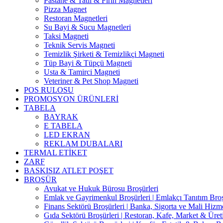
Pastane & Tatlı & Fırın Magnetleri
Pizza Magnet
Restoran Magnetleri
Su Bayi & Sucu Magnetleri
Taksi Magneti
Teknik Servis Magneti
Temizlik Şirketi & Temizlikçi Magneti
Tüp Bayi & Tüpçü Magneti
Usta & Tamirci Magneti
Veteriner & Pet Shop Magneti
POS RULOSU
PROMOSYON ÜRÜNLERİ
TABELA
BAYRAK
E TABELA
LED EKRAN
REKLAM DUBALARI
TERMAL ETİKET
ZARF
BASKISIZ ATLET POŞET
BROŞÜR
Avukat ve Hukuk Bürosu Broşürleri
Emlak ve Gayrimenkul Broşürleri | Emlakçı Tanıtım Bro
Finans Sektörü Broşürleri | Banka, Sigorta ve Mali Hizme
Gıda Sektörü Broşürleri | Restoran, Kafe, Market & Üret