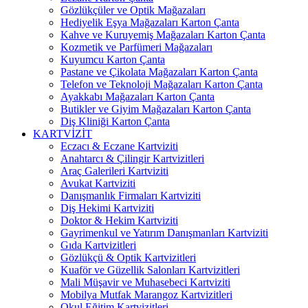
Gözlükçüler ve Optik Mağazaları
Hediyelik Eşya Mağazaları Karton Çanta
Kahve ve Kuruyemiş Mağazaları Karton Çanta
Kozmetik ve Parfümeri Mağazaları
Kuyumcu Karton Çanta
Pastane ve Çikolata Mağazaları Karton Çanta
Telefon ve Teknoloji Mağazaları Karton Çanta
Ayakkabı Mağazaları Karton Çanta
Butikler ve Giyim Mağazaları Karton Çanta
Diş Kliniği Karton Çanta
KARTVİZİT
Eczacı & Eczane Kartviziti
Anahtarcı & Çilingir Kartvizitleri
Araç Galerileri Kartviziti
Avukat Kartviziti
Danışmanlık Firmaları Kartviziti
Diş Hekimi Kartviziti
Doktor & Hekim Kartviziti
Gayrimenkul ve Yatırım Danışmanları Kartviziti
Gıda Kartvizitleri
Gözlükçü & Optik Kartvizitleri
Kuaför ve Güzellik Salonları Kartvizitleri
Mali Müşavir ve Muhasebeci Kartviziti
Mobilya Mutfak Marangoz Kartvizitleri
Okul Eğitim Kartvizitleri