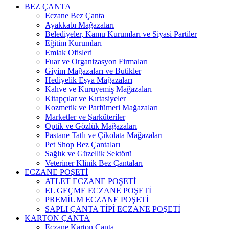
BEZ ÇANTA
Eczane Bez Çanta
Ayakkabı Mağazaları
Belediyeler, Kamu Kurumları ve Siyasi Partiler
Eğitim Kurumları
Emlak Ofisleri
Fuar ve Organizasyon Firmaları
Giyim Mağazaları ve Butikler
Hediyelik Eşya Mağazaları
Kahve ve Kuruyemiş Mağazaları
Kitapçılar ve Kırtasiyeler
Kozmetik ve Parfümeri Mağazaları
Marketler ve Şarküteriler
Optik ve Gözlük Mağazaları
Pastane Tatlı ve Çikolata Mağazaları
Pet Shop Bez Çantaları
Sağlık ve Güzellik Sektörü
Veteriner Klinik Bez Çantaları
ECZANE POŞETİ
ATLET ECZANE POŞETİ
EL GEÇME ECZANE POŞETİ
PREMİUM ECZANE POŞETİ
SAPLI ÇANTA TİPİ ECZANE POŞETİ
KARTON ÇANTA
Eczane Karton Çanta