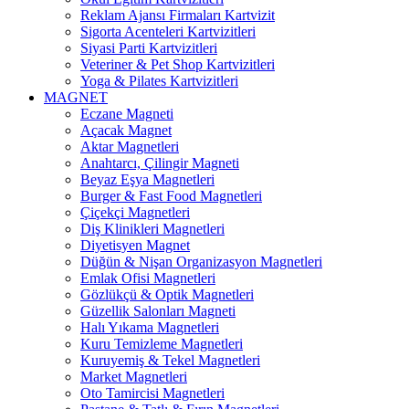
Reklam Ajansı Firmaları Kartvizit
Sigorta Acenteleri Kartvizitleri
Siyasi Parti Kartvizitleri
Veteriner & Pet Shop Kartvizitleri
Yoga & Pilates Kartvizitleri
MAGNET
Eczane Magneti
Açacak Magnet
Aktar Magnetleri
Anahtarcı, Çilingir Magneti
Beyaz Eşya Magnetleri
Burger & Fast Food Magnetleri
Çiçekçi Magnetleri
Diş Klinikleri Magnetleri
Diyetisyen Magnet
Düğün & Nişan Organizasyon Magnetleri
Emlak Ofisi Magnetleri
Gözlükçü & Optik Magnetleri
Güzellik Salonları Magneti
Halı Yıkama Magnetleri
Kuru Temizleme Magnetleri
Kuruyemiş & Tekel Magnetleri
Market Magnetleri
Oto Tamircisi Magnetleri