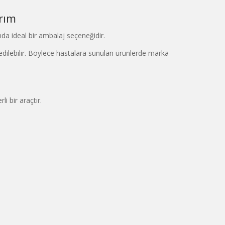
rım
unda ideal bir ambalaj seçeneğidir.
 edilebilir. Böylece hastalara sunulan ürünlerde marka
i bir araçtır.