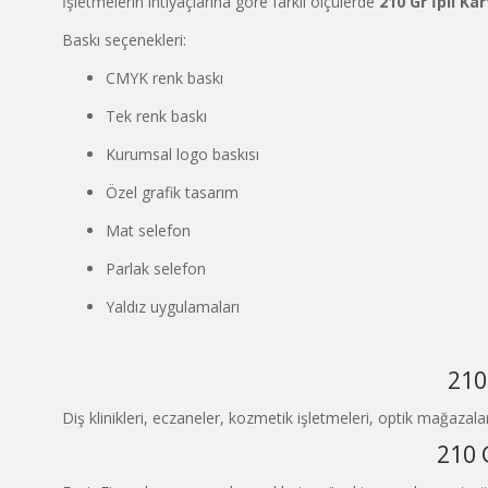
İşletmelerin ihtiyaçlarına göre farklı ölçülerde
210 Gr İpli Ka
Baskı seçenekleri:
CMYK renk baskı
Tek renk baskı
Kurumsal logo baskısı
Özel grafik tasarım
Mat selefon
Parlak selefon
Yaldız uygulamaları
210
Diş klinikleri, eczaneler, kozmetik işletmeleri, optik mağazala
210 