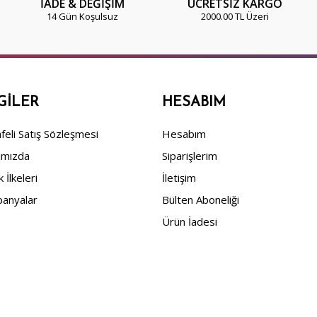
İADE & DEĞİŞİM
ÜCRETSİZ KARGO
14 Gün Koşulsuz
2000.00 TL Üzeri
GILER
HESABIM
eli Satış Sözleşmesi
Hesabım
ımızda
Siparişlerim
ik İlkeleri
İletişim
anyalar
Bülten Aboneliği
Ürün İadesi