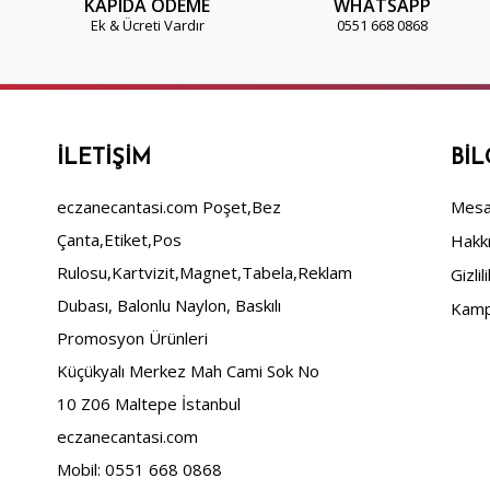
KAPIDA ÖDEME
WHATSAPP
Ek & Ücreti Vardır
0551 668 0868
İLETIŞIM
BIL
eczanecantasi.com Poşet,Bez
Mesaf
Çanta,Etiket,Pos
Hakk
Rulosu,Kartvizit,Magnet,Tabela,Reklam
Gizlil
Dubası, Balonlu Naylon, Baskılı
Kamp
Promosyon Ürünleri
Küçükyalı Merkez Mah Cami Sok No
10 Z06 Maltepe İstanbul
eczanecantasi.com
Mobil: 0551 668 0868