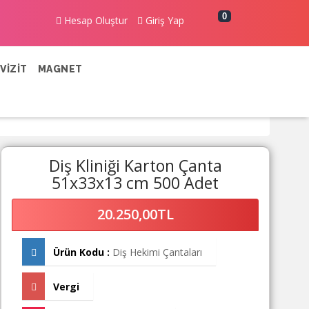
0
Hesap Oluştur
Giriş Yap
VİZİT
MAGNET
Diş Kliniği Karton Çanta
51x33x13 cm 500 Adet
20.250,00TL
Ürün Kodu :
Diş Hekimi Çantaları
Vergi