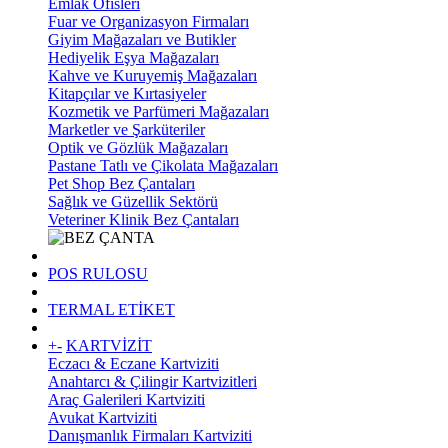
Emlak Ofisleri
Fuar ve Organizasyon Firmaları
Giyim Mağazaları ve Butikler
Hediyelik Eşya Mağazaları
Kahve ve Kuruyemiş Mağazaları
Kitapçılar ve Kırtasiyeler
Kozmetik ve Parfümeri Mağazaları
Marketler ve Şarküteriler
Optik ve Gözlük Mağazaları
Pastane Tatlı ve Çikolata Mağazaları
Pet Shop Bez Çantaları
Sağlık ve Güzellik Sektörü
Veteriner Klinik Bez Çantaları
POS RULOSU
TERMAL ETİKET
+
-
KARTVİZİT
Eczacı & Eczane Kartviziti
Anahtarcı & Çilingir Kartvizitleri
Araç Galerileri Kartviziti
Avukat Kartviziti
Danışmanlık Firmaları Kartviziti