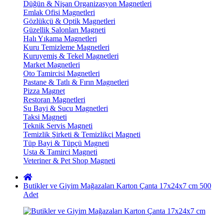
Düğün & Nişan Organizasyon Magnetleri
Emlak Ofisi Magnetleri
Gözlükçü & Optik Magnetleri
Güzellik Salonları Magneti
Halı Yıkama Magnetleri
Kuru Temizleme Magnetleri
Kuruyemiş & Tekel Magnetleri
Market Magnetleri
Oto Tamircisi Magnetleri
Pastane & Tatlı & Fırın Magnetleri
Pizza Magnet
Restoran Magnetleri
Su Bayi & Sucu Magnetleri
Taksi Magneti
Teknik Servis Magneti
Temizlik Şirketi & Temizlikçi Magneti
Tüp Bayi & Tüpçü Magneti
Usta & Tamirci Magneti
Veteriner & Pet Shop Magneti
Butikler ve Giyim Mağazaları Karton Çanta 17x24x7 cm 500
Adet