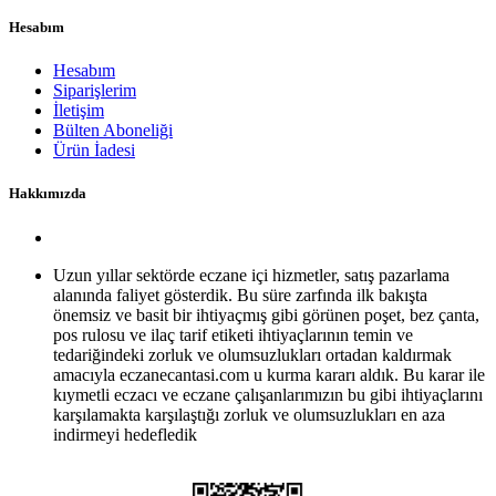
Hesabım
Hesabım
Siparişlerim
İletişim
Bülten Aboneliği
Ürün İadesi
Hakkımızda
Uzun yıllar sektörde eczane içi hizmetler, satış pazarlama
alanında faliyet gösterdik. Bu süre zarfında ilk bakışta
önemsiz ve basit bir ihtiyaçmış gibi görünen poşet, bez çanta,
pos rulosu ve ilaç tarif etiketi ihtiyaçlarının temin ve
tedariğindeki zorluk ve olumsuzlukları ortadan kaldırmak
amacıyla eczanecantasi.com u kurma kararı aldık. Bu karar ile
kıymetli eczacı ve eczane çalışanlarımızın bu gibi ihtiyaçlarını
karşılamakta karşılaştığı zorluk ve olumsuzlukları en aza
indirmeyi hedefledik