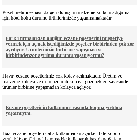
Poşet üretimi esnasında geri dönüşüm malzeme kullanmadığımız
için kötü koku durumu ürünlerimizde yaşanmamaktadır.
Farklı firmalardan aldığım eczane poşetlerini müşteriye
vermek için açmak istediğimizde poşetler birbirinden çok zor
ayrılıyor. Ürünlerinizin birbirine yapışması ve
birbirindenzor ayrılma durumu yaşanıyormu?
Hayır, eczane poşetlerimiz çok kolay açılmaktadır. Üretim ve
malzeme kalitesi ve ürün üzerindeki hava gözenekleri sayesinde
ürünler birbirine yapışmadan kolayca açlıyor.
Eczane poşetlerinin kullanımı sırasında kopma yırtılma
yaşarmıyım.
Bazı eczane poşetleri daha kullanmadan açarken bile kopup
yırtılabiliyor. Orijinal hammadde kullanarak hazırlandığı için