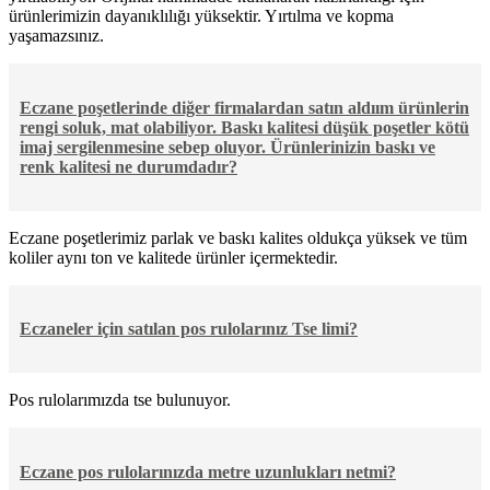
ürünlerimizin dayanıklılığı yüksektir. Yırtılma ve kopma
yaşamazsınız.
Eczane poşetlerinde diğer firmalardan satın aldıım ürünlerin
rengi soluk, mat olabiliyor. Baskı kalitesi düşük poşetler kötü
imaj sergilenmesine sebep oluyor. Ürünlerinizin baskı ve
renk kalitesi ne durumdadır?
Eczane poşetlerimiz parlak ve baskı kalites oldukça yüksek ve tüm
koliler aynı ton ve kalitede ürünler içermektedir.
Eczaneler için satılan pos rulolarınız Tse limi?
Pos rulolarımızda tse bulunuyor.
Eczane pos rulolarınızda metre uzunlukları netmi?