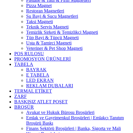
Pastane & Tatlı & Fırın Magnetleri
Pizza Magnet
Restoran Magnetleri
Su Bayi & Sucu Magnetleri
Taksi Magneti
Teknik Servis Magneti
Temizlik Şirketi & Temizlikçi Magneti
Tüp Bayi & Tüpçü Magneti
Usta & Tamirci Magneti
Veteriner & Pet Shop Magneti
POS RULOSU
PROMOSYON ÜRÜNLERİ
TABELA
BAYRAK
E TABELA
LED EKRAN
REKLAM DUBALARI
TERMAL ETİKET
ZARF
BASKISIZ ATLET POŞET
BROŞÜR
Avukat ve Hukuk Bürosu Broşürleri
Emlak ve Gayrimenkul Broşürleri | Emlakçı Tanıtım
Broşürü Baskı
Finans Sektörü Broşürleri | Banka, Sigorta ve Mali