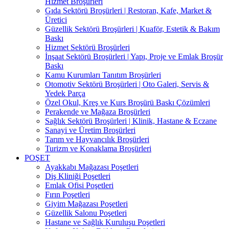
Hizmet Broşürleri
Gıda Sektörü Broşürleri | Restoran, Kafe, Market &
Üretici
Güzellik Sektörü Broşürleri | Kuaför, Estetik & Bakım
Baskı
Hizmet Sektörü Broşürleri
İnşaat Sektörü Broşürleri | Yapı, Proje ve Emlak Broşür
Baskı
Kamu Kurumları Tanıtım Broşürleri
Otomotiv Sektörü Broşürleri | Oto Galeri, Servis &
Yedek Parça
Özel Okul, Kreş ve Kurs Broşürü Baskı Çözümleri
Perakende ve Mağaza Broşürleri
Sağlık Sektörü Broşürleri | Klinik, Hastane & Eczane
Sanayi ve Üretim Broşürleri
Tarım ve Hayvancılık Broşürleri
Turizm ve Konaklama Broşürleri
POŞET
Ayakkabı Mağazası Poşetleri
Diş Kliniği Poşetleri
Emlak Ofisi Poşetleri
Fırın Poşetleri
Giyim Mağazası Poşetleri
Güzellik Salonu Poşetleri
Hastane ve Sağlık Kuruluşu Poşetleri