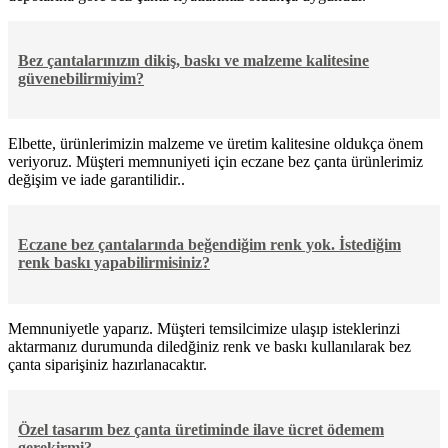
Bez çantalarınızın dikiş, baskı ve malzeme kalitesine
güvenebilirmiyim?
Elbette, ürünlerimizin malzeme ve üretim kalitesine oldukça önem
veriyoruz. Müşteri memnuniyeti için eczane bez çanta ürünlerimiz
değişim ve iade garantilidir..
Eczane bez çantalarında beğendiğim renk yok. İstediğim
renk baskı yapabilirmisiniz?
Memnuniyetle yaparız. Müşteri temsilcimize ulaşıp isteklerinzi
aktarmanız durumunda diledğiniz renk ve baskı kullanılarak bez
çanta siparişiniz hazırlanacaktır.
Özel tasarım bez çanta üretiminde ilave ücret ödemem
gerekirmi?