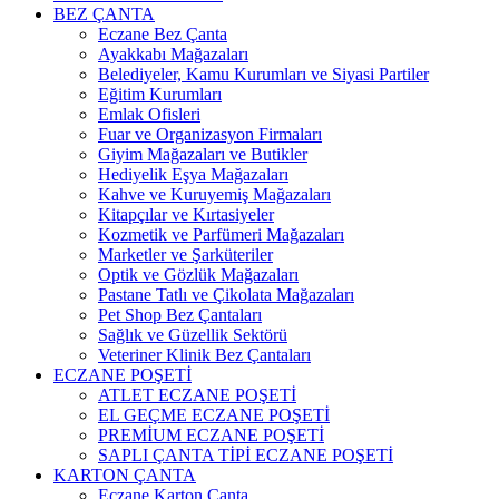
BEZ ÇANTA
Eczane Bez Çanta
Ayakkabı Mağazaları
Belediyeler, Kamu Kurumları ve Siyasi Partiler
Eğitim Kurumları
Emlak Ofisleri
Fuar ve Organizasyon Firmaları
Giyim Mağazaları ve Butikler
Hediyelik Eşya Mağazaları
Kahve ve Kuruyemiş Mağazaları
Kitapçılar ve Kırtasiyeler
Kozmetik ve Parfümeri Mağazaları
Marketler ve Şarküteriler
Optik ve Gözlük Mağazaları
Pastane Tatlı ve Çikolata Mağazaları
Pet Shop Bez Çantaları
Sağlık ve Güzellik Sektörü
Veteriner Klinik Bez Çantaları
ECZANE POŞETİ
ATLET ECZANE POŞETİ
EL GEÇME ECZANE POŞETİ
PREMİUM ECZANE POŞETİ
SAPLI ÇANTA TİPİ ECZANE POŞETİ
KARTON ÇANTA
Eczane Karton Çanta