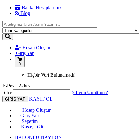
Banka Hesaplarımız
Blog
Hesap Oluştur
Giriş Yap
0
Hiçbir Veri Bulunamadı!
E-Posta Adresi
Şifre
Şifremi Unuttum ?
KAYIT OL
Hesap Oluştur
Giriş Yap
Sepetim
Kasaya Git
BALONLU NAYLON