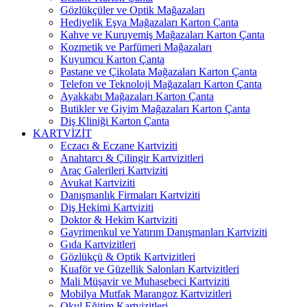
Gözlükçüler ve Optik Mağazaları
Hediyelik Eşya Mağazaları Karton Çanta
Kahve ve Kuruyemiş Mağazaları Karton Çanta
Kozmetik ve Parfümeri Mağazaları
Kuyumcu Karton Çanta
Pastane ve Çikolata Mağazaları Karton Çanta
Telefon ve Teknoloji Mağazaları Karton Çanta
Ayakkabı Mağazaları Karton Çanta
Butikler ve Giyim Mağazaları Karton Çanta
Diş Kliniği Karton Çanta
KARTVİZİT
Eczacı & Eczane Kartviziti
Anahtarcı & Çilingir Kartvizitleri
Araç Galerileri Kartviziti
Avukat Kartviziti
Danışmanlık Firmaları Kartviziti
Diş Hekimi Kartviziti
Doktor & Hekim Kartviziti
Gayrimenkul ve Yatırım Danışmanları Kartviziti
Gıda Kartvizitleri
Gözlükçü & Optik Kartvizitleri
Kuaför ve Güzellik Salonları Kartvizitleri
Mali Müşavir ve Muhasebeci Kartviziti
Mobilya Mutfak Marangoz Kartvizitleri
Okul Eğitim Kartvizitleri