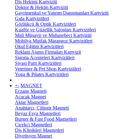
Diş Hekimi Kartviziti
Doktor & Hekim Kartviziti
Gayrimenkul ve Yatırım Danışmanları Kartviziti
Gıda Kartvizitleri
Gözlükçü & Optik Kartvizitleri
Kuaför ve Güzellik Salonları Kartvizitleri
Mali Müşavir ve Muhasebeci Kartviziti
Mobilya Mutfak Marangoz Kartvizitleri
Okul Eğitim Kartvizitleri
Reklam Ajansı Firmaları Kartvizit
Sigorta Acenteleri Kartvizitleri
Siyasi Parti Kartvizitleri
Veteriner & Pet Shop Kartvizitleri
Yoga & Pilates Kartvizitleri
+
-
MAGNET
Eczane Magneti
Açacak Magnet
Aktar Magnetleri
Anahtarcı, Çilingir Magneti
Beyaz Eşya Magnetleri
Burger & Fast Food Magnetleri
Çiçekçi Magnetleri
Diş Klinikleri Magnetleri
Diyetisyen Magnet