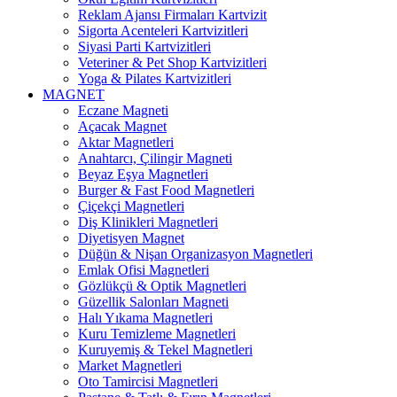
Reklam Ajansı Firmaları Kartvizit
Sigorta Acenteleri Kartvizitleri
Siyasi Parti Kartvizitleri
Veteriner & Pet Shop Kartvizitleri
Yoga & Pilates Kartvizitleri
MAGNET
Eczane Magneti
Açacak Magnet
Aktar Magnetleri
Anahtarcı, Çilingir Magneti
Beyaz Eşya Magnetleri
Burger & Fast Food Magnetleri
Çiçekçi Magnetleri
Diş Klinikleri Magnetleri
Diyetisyen Magnet
Düğün & Nişan Organizasyon Magnetleri
Emlak Ofisi Magnetleri
Gözlükçü & Optik Magnetleri
Güzellik Salonları Magneti
Halı Yıkama Magnetleri
Kuru Temizleme Magnetleri
Kuruyemiş & Tekel Magnetleri
Market Magnetleri
Oto Tamircisi Magnetleri