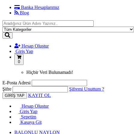
Banka Hesaplarımız
Blog
Hesap Oluştur
Giriş Yap
0
Hiçbir Veri Bulunamadı!
E-Posta Adresi
Şifre
Şifremi Unuttum ?
KAYIT OL
Hesap Oluştur
Giriş Yap
Sepetim
Kasaya Git
BALONLU NAYLON