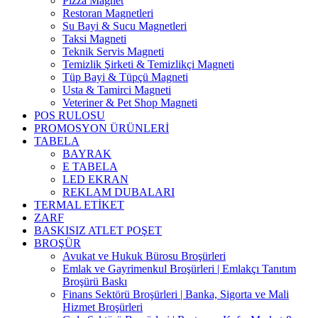
Pizza Magnet
Restoran Magnetleri
Su Bayi & Sucu Magnetleri
Taksi Magneti
Teknik Servis Magneti
Temizlik Şirketi & Temizlikçi Magneti
Tüp Bayi & Tüpçü Magneti
Usta & Tamirci Magneti
Veteriner & Pet Shop Magneti
POS RULOSU
PROMOSYON ÜRÜNLERİ
TABELA
BAYRAK
E TABELA
LED EKRAN
REKLAM DUBALARI
TERMAL ETİKET
ZARF
BASKISIZ ATLET POŞET
BROŞÜR
Avukat ve Hukuk Bürosu Broşürleri
Emlak ve Gayrimenkul Broşürleri | Emlakçı Tanıtım
Broşürü Baskı
Finans Sektörü Broşürleri | Banka, Sigorta ve Mali
Hizmet Broşürleri