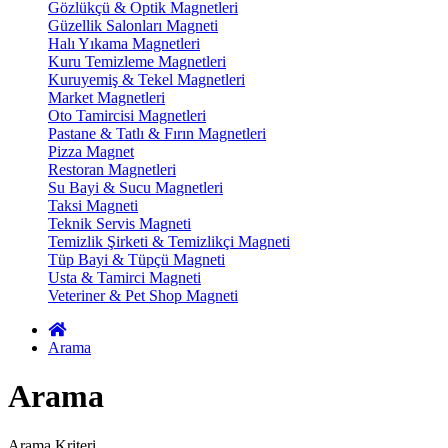
Gözlükçü & Optik Magnetleri
Güzellik Salonları Magneti
Halı Yıkama Magnetleri
Kuru Temizleme Magnetleri
Kuruyemiş & Tekel Magnetleri
Market Magnetleri
Oto Tamircisi Magnetleri
Pastane & Tatlı & Fırın Magnetleri
Pizza Magnet
Restoran Magnetleri
Su Bayi & Sucu Magnetleri
Taksi Magneti
Teknik Servis Magneti
Temizlik Şirketi & Temizlikçi Magneti
Tüp Bayi & Tüpçü Magneti
Usta & Tamirci Magneti
Veteriner & Pet Shop Magneti
Arama
Arama
Arama Kriteri