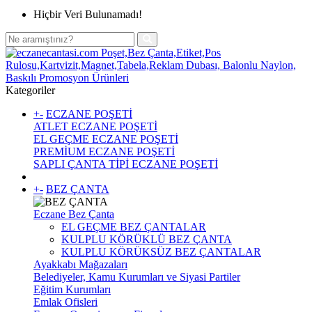
Hiçbir Veri Bulunamadı!
Kategoriler
+
-
ECZANE POŞETİ
ATLET ECZANE POŞETİ
EL GEÇME ECZANE POŞETİ
PREMİUM ECZANE POŞETİ
SAPLI ÇANTA TİPİ ECZANE POŞETİ
+
-
BEZ ÇANTA
Eczane Bez Çanta
EL GEÇME BEZ ÇANTALAR
KULPLU KÖRÜKLÜ BEZ ÇANTA
KULPLU KÖRÜKSÜZ BEZ ÇANTALAR
Ayakkabı Mağazaları
Belediyeler, Kamu Kurumları ve Siyasi Partiler
Eğitim Kurumları
Emlak Ofisleri