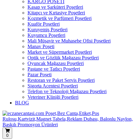
KARGO POŞETİ
Kasap ve Şarküteri Poşetleri
Kitapçı ve Kırtasiye Poşetleri
Kozmetik ve Parfümeri Poşetleri
Kuaför Poşetleri
Kuruyemiş Poşetleri
Kuyumcu Poşetleri
Mali Müşavir ve Muhasebe Ofisi Poşetleri
Manav Poşeti
Market ve Süpermarket Poşetleri
Optik ve Gözlük Mağazası Poşetleri
Oyuncak Mağazası Poşetleri
Pastane ve Tatlıcı Poşetleri
Pazar Poşeti
Restoran ve Paket Servis Poşetleri
Sigorta Acentesi Poşetleri
Telefon ve Teknoloji Mağazası Poşetleri
Veteriner Kliniği Poşetleri
BLOG
0