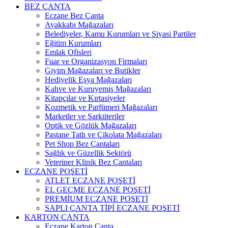
BEZ ÇANTA
Eczane Bez Çanta
Ayakkabı Mağazaları
Belediyeler, Kamu Kurumları ve Siyasi Partiler
Eğitim Kurumları
Emlak Ofisleri
Fuar ve Organizasyon Firmaları
Giyim Mağazaları ve Butikler
Hediyelik Eşya Mağazaları
Kahve ve Kuruyemiş Mağazaları
Kitapçılar ve Kırtasiyeler
Kozmetik ve Parfümeri Mağazaları
Marketler ve Şarküteriler
Optik ve Gözlük Mağazaları
Pastane Tatlı ve Çikolata Mağazaları
Pet Shop Bez Çantaları
Sağlık ve Güzellik Sektörü
Veteriner Klinik Bez Çantaları
ECZANE POŞETİ
ATLET ECZANE POŞETİ
EL GEÇME ECZANE POŞETİ
PREMİUM ECZANE POŞETİ
SAPLI ÇANTA TİPİ ECZANE POŞETİ
KARTON ÇANTA
Eczane Karton Çanta