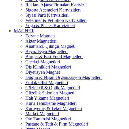
Reklam Ajansı Firmaları Kartvizit
Sigorta Acenteleri Kartvizitleri
Siyasi Parti Kartvizitleri
Veteriner & Pet Shop Kartvizitleri
Yoga & Pilates Kartvizitleri
MAGNET
Eczane Magneti
Aktar Magnetleri
Anahtarcı, Çilingir Magneti
Beyaz Eşya Magnetleri
Burger & Fast Food Magnetleri
Çiçekçi Magnetleri
Diş Klinikleri Magnetleri
Diyetisyen Magnet
Düğün & Nişan Organizasyon Magnetleri
Emlak Ofisi Magnetleri
Gözlükçü & Optik Magnetleri
Güzellik Salonları Magneti
Halı Yıkama Magnetleri
Kuru Temizleme Magnetleri
Kuruyemiş & Tekel Magnetleri
Market Magnetleri
Oto Tamircisi Magnetleri
Pastane & Tatlı & Fırın Magnetleri