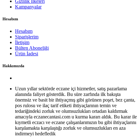
Gizlilik İlkeleri
Kampanyalar
Hesabım
Hesabım
Siparişlerim
İletişim
Bülten Aboneliği
Ürün İadesi
Hakkımızda
Uzun yıllar sektörde eczane içi hizmetler, satış pazarlama
alanında faliyet gösterdik. Bu süre zarfında ilk bakışta
önemsiz ve basit bir ihtiyaçmış gibi görünen poşet, bez çanta,
pos rulosu ve ilaç tarif etiketi ihtiyaçlarının temin ve
tedariğindeki zorluk ve olumsuzlukları ortadan kaldırmak
amacıyla eczanecantasi.com u kurma kararı aldık. Bu karar ile
kıymetli eczacı ve eczane çalışanlarımızın bu gibi ihtiyaçlarını
karşılamakta karşılaştığı zorluk ve olumsuzlukları en aza
indirmeyi hedefledik