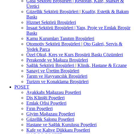
Gıda Sektörü Broşürleri | Restoran, Kafe, Market &
Üretici
Güzellik Sektörü Broşürleri | Kuaför, Estetik & Bakım
Baskı
Hizmet Sektörü Broşürleri
İnşaat Sektörü Broşürleri | Yapı, Proje ve Emlak Broşür
Baskı
Kamu Kurumları Tanıtım Broşürleri
Otomotiv Sektörü Broşürleri | Oto Galeri, Servis &
Yedek Parça
Özel Okul, Kreş ve Kurs Broşürü Baskı Çözümleri
Perakende ve Mağaza Broşürleri
Sağlık Sektörü Broşürleri | Klinik, Hastane & Eczane
Sanayi ve Üretim Broşürleri
Tarım ve Hayvancılık Broşürleri
Turizm ve Konaklama Broşürleri
POŞET
Ayakkabı Mağazası Poşetleri
Diş Kliniği Poşetleri
Emlak Ofisi Poşetleri
Fırın Poşetleri
Giyim Mağazası Poşetleri
Güzellik Salonu Poşetleri
Hastane ve Sağlık Kuruluşu Poşetleri
Kafe ve Kahve Dükkanı Poşetleri