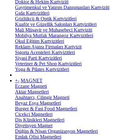
Doktor & Hekim Kartviziti
Gayrimenkul ve Yatırım Danışmanları Kartviziti
Gıda Kartvizitleri
Gözlükçü & Optik Kartvizitleri
Kuaför ve Güzellik Salonları Kartvizitleri
Mali Müşavir ve Muhasebeci Kartviziti
Mobilya Mutfak Marangoz Kartvizitleri
Okul Eğitim Kartvizitleri
Reklam Ajansı Firmaları Kartvizit
Sigorta Acenteleri Kartvizitleri
Siyasi Parti Kartvizitleri
Veteriner & Pet Shop Kartvizitleri
Yoga & Pilates Kartvizitleri
+
-
MAGNET
Eczane Magneti
Aktar Magnetleri
Anahtarcı, Çilingir Magneti
Beyaz Eşya Magnetleri
Burger & Fast Food Magnetleri
Çiçekçi Magnetleri
Diş Klinikleri Magnetleri
Diyetisyen Magnet
Düğün & Nişan Organizasyon Magnetleri
Emlak Ofisi Magnetleri