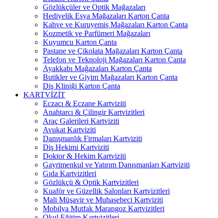
Gözlükçüler ve Optik Mağazaları
Hediyelik Eşya Mağazaları Karton Çanta
Kahve ve Kuruyemiş Mağazaları Karton Çanta
Kozmetik ve Parfümeri Mağazaları
Kuyumcu Karton Çanta
Pastane ve Çikolata Mağazaları Karton Çanta
Telefon ve Teknoloji Mağazaları Karton Çanta
Ayakkabı Mağazaları Karton Çanta
Butikler ve Giyim Mağazaları Karton Çanta
Diş Kliniği Karton Çanta
KARTVİZİT
Eczacı & Eczane Kartviziti
Anahtarcı & Çilingir Kartvizitleri
Araç Galerileri Kartviziti
Avukat Kartviziti
Danışmanlık Firmaları Kartviziti
Diş Hekimi Kartviziti
Doktor & Hekim Kartviziti
Gayrimenkul ve Yatırım Danışmanları Kartviziti
Gıda Kartvizitleri
Gözlükçü & Optik Kartvizitleri
Kuaför ve Güzellik Salonları Kartvizitleri
Mali Müşavir ve Muhasebeci Kartviziti
Mobilya Mutfak Marangoz Kartvizitleri
Okul Eğitim Kartvizitleri