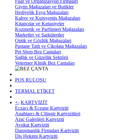
Fuar ve Organizasyon Firmaları
Giyim Mağazaları ve Butikler
Hediyelik Eşya Mağazaları
Kahve ve Kuruyemiş Mağazaları
Kitapçılar ve Kırtasiyeler
Kozmetik ve Parfümeri Mağazaları
Marketler ve Şarküteriler
Optik ve Gözlük Mağazaları
Pastane Tatlı ve Çikolata Mağazaları
Pet Shop Bez Çantaları
Sağlık ve Güzellik Sektörü
Veteriner Klinik Bez Çantaları
POS RULOSU
TERMAL ETİKET
+
-
KARTVİZİT
Eczacı & Eczane Kartviziti
Anahtarcı & Çilingir Kartvizitleri
Araç Galerileri Kartviziti
Avukat Kartviziti
Danışmanlık Firmaları Kartviziti
Diş Hekimi Kartviziti