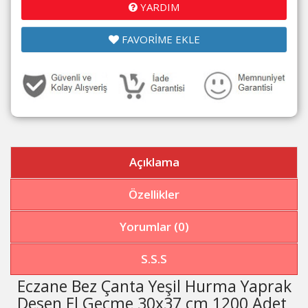
YARDIM
FAVORİME EKLE
Açıklama
Özellikler
Yorumlar (0)
S.S.S
Eczane Bez Çanta Yeşil Hurma Yaprak
Desen El Geçme 30x37 cm 1200 Adet