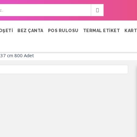
OŞETİ
BEZ ÇANTA
POS RULOSU
TERMAL ETİKET
KART
x37 cm 800 Adet