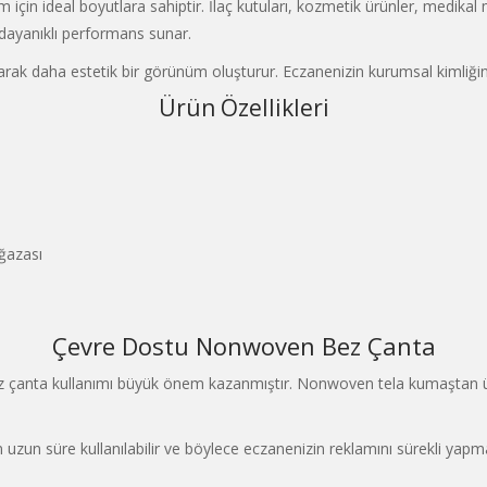
 için ideal boyutlara sahiptir. İlaç kutuları, kozmetik ürünler, medika
 dayanıklı performans sunar.
arak daha estetik bir görünüm oluşturur. Eczanenizin kurumsal kimliğin
Ürün Özellikleri
ğazası
Çevre Dostu Nonwoven Bez Çanta
ez çanta kullanımı büyük önem kazanmıştır. Nonwoven tela kumaştan ü
dan uzun süre kullanılabilir ve böylece eczanenizin reklamını sürekli y