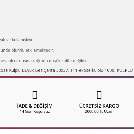
k ve kullanışlıdır.
nünde olumlu etkilemektedir.
esaplı olmasına rağmen düşük kalite değildir.
kose Kulplu Büyük Bez Çanta 30x37
,
111-ekose-kulplu-1000
,
KULPLU
İADE & DEĞİŞİM
ÜCRETSİZ KARGO
14 Gün Koşulsuz
2000.00 TL Üzeri