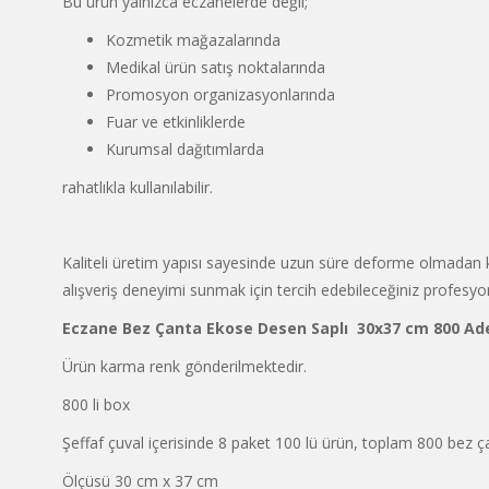
Bu ürün yalnızca eczanelerde değil;
Kozmetik mağazalarında
Medikal ürün satış noktalarında
Promosyon organizasyonlarında
Fuar ve etkinliklerde
Kurumsal dağıtımlarda
rahatlıkla kullanılabilir.
Kaliteli üretim yapısı sayesinde uzun süre deforme olmadan ku
alışveriş deneyimi sunmak için tercih edebileceğiniz profesyo
Eczane
Bez Çanta
Ekose Desen Saplı 30x37 cm 800 Ad
Ürün karma renk gönderilmektedir.
800 li box
Şeffaf çuval içerisinde 8 paket 100 lü ürün, toplam 800 bez ça
Ölçüsü 30 cm x 37 cm