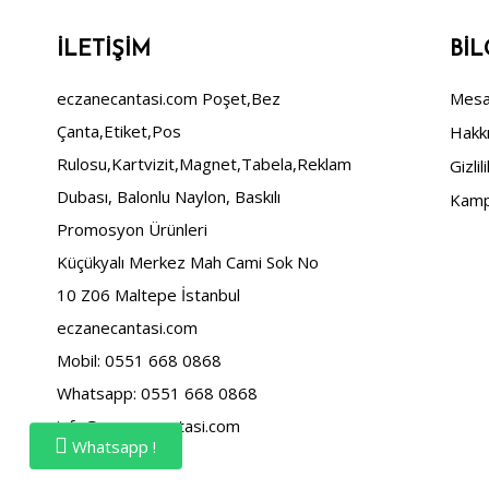
İLETIŞIM
BIL
eczanecantasi.com Poşet,Bez
Mesaf
Çanta,Etiket,Pos
Hakk
Rulosu,Kartvizit,Magnet,Tabela,Reklam
Gizlil
Dubası, Balonlu Naylon, Baskılı
Kamp
Promosyon Ürünleri
Küçükyalı Merkez Mah Cami Sok No
10 Z06 Maltepe İstanbul
eczanecantasi.com
Mobil: 0551 668 0868
Whatsapp: 0551 668 0868
info@eczanecantasi.com
Whatsapp !