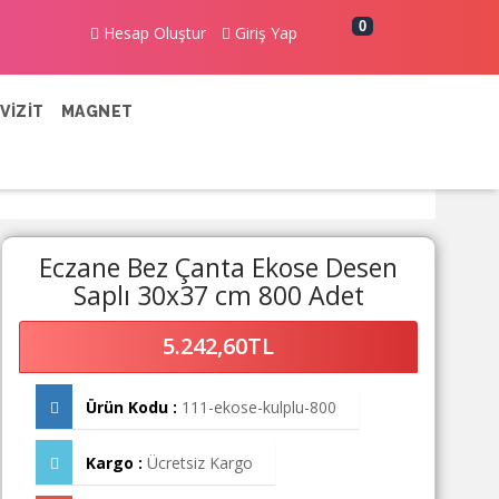
0
Hesap Oluştur
Giriş Yap
VİZİT
MAGNET
Eczane Bez Çanta Ekose Desen
Saplı 30x37 cm 800 Adet
5.242,60TL
Ürün Kodu :
111-ekose-kulplu-800
Kargo :
Ücretsiz Kargo