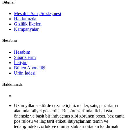
Bilgiler
Mesafeli Satış Sözleşmesi
Hakkımızda
Gizlilik İlkeleri
Kampanyalar
Hesabım
Hesabım
Siparişlerim
İletişim
Bülten Aboneliği
Ürün İadesi
Hakkımızda
Uzun yıllar sektörde eczane içi hizmetler, satış pazarlama
alanında faliyet gösterdik. Bu süre zarfında ilk bakışta
önemsiz ve basit bir ihtiyaçmış gibi görünen poşet, bez çanta,
pos rulosu ve ilaç tarif etiketi ihtiyaçlarının temin ve
tedariğindeki zorluk ve olumsuzlukları ortadan kaldırmak