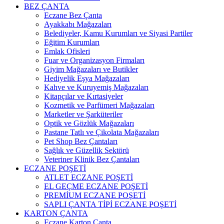
BEZ ÇANTA
Eczane Bez Çanta
Ayakkabı Mağazaları
Belediyeler, Kamu Kurumları ve Siyasi Partiler
Eğitim Kurumları
Emlak Ofisleri
Fuar ve Organizasyon Firmaları
Giyim Mağazaları ve Butikler
Hediyelik Eşya Mağazaları
Kahve ve Kuruyemiş Mağazaları
Kitapçılar ve Kırtasiyeler
Kozmetik ve Parfümeri Mağazaları
Marketler ve Şarküteriler
Optik ve Gözlük Mağazaları
Pastane Tatlı ve Çikolata Mağazaları
Pet Shop Bez Çantaları
Sağlık ve Güzellik Sektörü
Veteriner Klinik Bez Çantaları
ECZANE POŞETİ
ATLET ECZANE POŞETİ
EL GEÇME ECZANE POŞETİ
PREMİUM ECZANE POŞETİ
SAPLI ÇANTA TİPİ ECZANE POŞETİ
KARTON ÇANTA
Eczane Karton Çanta