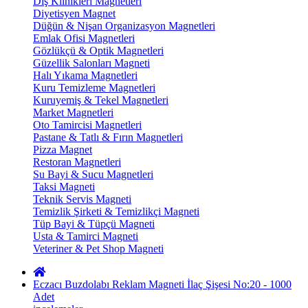
Diş Klinikleri Magnetleri
Diyetisyen Magnet
Düğün & Nişan Organizasyon Magnetleri
Emlak Ofisi Magnetleri
Gözlükçü & Optik Magnetleri
Güzellik Salonları Magneti
Halı Yıkama Magnetleri
Kuru Temizleme Magnetleri
Kuruyemiş & Tekel Magnetleri
Market Magnetleri
Oto Tamircisi Magnetleri
Pastane & Tatlı & Fırın Magnetleri
Pizza Magnet
Restoran Magnetleri
Su Bayi & Sucu Magnetleri
Taksi Magneti
Teknik Servis Magneti
Temizlik Şirketi & Temizlikçi Magneti
Tüp Bayi & Tüpçü Magneti
Usta & Tamirci Magneti
Veteriner & Pet Shop Magneti
Eczacı Buzdolabı Reklam Magneti İlaç Şişesi No:20 - 1000
Adet