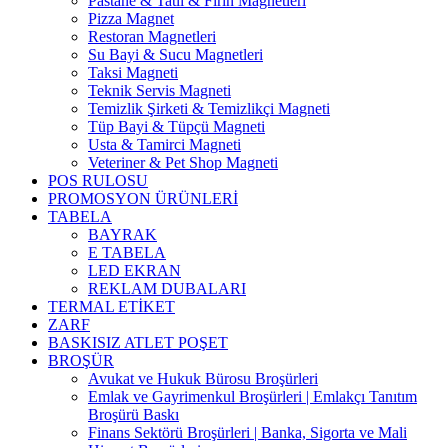
Pastane & Tatlı & Fırın Magnetleri
Pizza Magnet
Restoran Magnetleri
Su Bayi & Sucu Magnetleri
Taksi Magneti
Teknik Servis Magneti
Temizlik Şirketi & Temizlikçi Magneti
Tüp Bayi & Tüpçü Magneti
Usta & Tamirci Magneti
Veteriner & Pet Shop Magneti
POS RULOSU
PROMOSYON ÜRÜNLERİ
TABELA
BAYRAK
E TABELA
LED EKRAN
REKLAM DUBALARI
TERMAL ETİKET
ZARF
BASKISIZ ATLET POŞET
BROŞÜR
Avukat ve Hukuk Bürosu Broşürleri
Emlak ve Gayrimenkul Broşürleri | Emlakçı Tanıtım
Broşürü Baskı
Finans Sektörü Broşürleri | Banka, Sigorta ve Mali