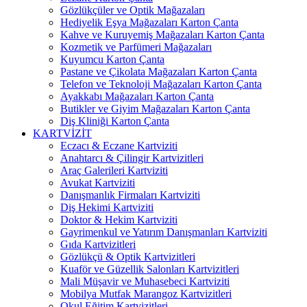
Gözlükçüler ve Optik Mağazaları
Hediyelik Eşya Mağazaları Karton Çanta
Kahve ve Kuruyemiş Mağazaları Karton Çanta
Kozmetik ve Parfümeri Mağazaları
Kuyumcu Karton Çanta
Pastane ve Çikolata Mağazaları Karton Çanta
Telefon ve Teknoloji Mağazaları Karton Çanta
Ayakkabı Mağazaları Karton Çanta
Butikler ve Giyim Mağazaları Karton Çanta
Diş Kliniği Karton Çanta
KARTVİZİT
Eczacı & Eczane Kartviziti
Anahtarcı & Çilingir Kartvizitleri
Araç Galerileri Kartviziti
Avukat Kartviziti
Danışmanlık Firmaları Kartviziti
Diş Hekimi Kartviziti
Doktor & Hekim Kartviziti
Gayrimenkul ve Yatırım Danışmanları Kartviziti
Gıda Kartvizitleri
Gözlükçü & Optik Kartvizitleri
Kuaför ve Güzellik Salonları Kartvizitleri
Mali Müşavir ve Muhasebeci Kartviziti
Mobilya Mutfak Marangoz Kartvizitleri
Okul Eğitim Kartvizitleri