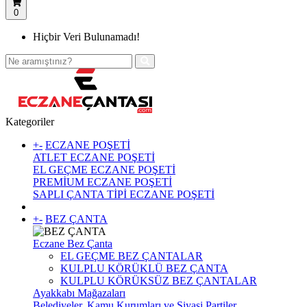
0
Hiçbir Veri Bulunamadı!
Kategoriler
+
-
ECZANE POŞETİ
ATLET ECZANE POŞETİ
EL GEÇME ECZANE POŞETİ
PREMİUM ECZANE POŞETİ
SAPLI ÇANTA TİPİ ECZANE POŞETİ
+
-
BEZ ÇANTA
Eczane Bez Çanta
EL GEÇME BEZ ÇANTALAR
KULPLU KÖRÜKLÜ BEZ ÇANTA
KULPLU KÖRÜKSÜZ BEZ ÇANTALAR
Ayakkabı Mağazaları
Belediyeler, Kamu Kurumları ve Siyasi Partiler