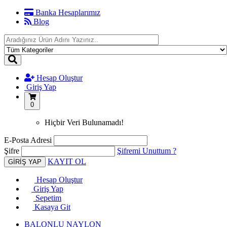
Banka Hesaplarımız
Blog
Hesap Oluştur
Giriş Yap
0
Hiçbir Veri Bulunamadı!
E-Posta Adresi
Şifre
Şifremi Unuttum ?
KAYIT OL
Hesap Oluştur
Giriş Yap
Sepetim
Kasaya Git
BALONLU NAYLON