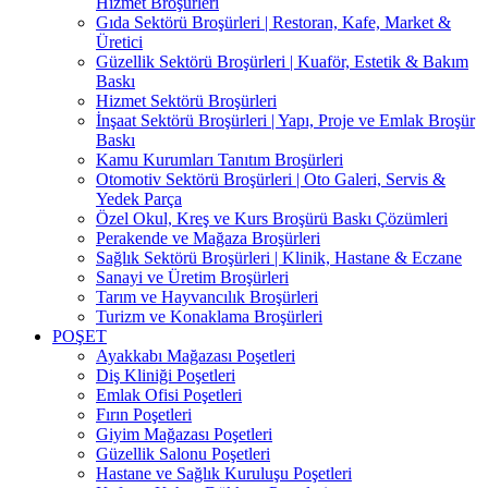
Hizmet Broşürleri
Gıda Sektörü Broşürleri | Restoran, Kafe, Market &
Üretici
Güzellik Sektörü Broşürleri | Kuaför, Estetik & Bakım
Baskı
Hizmet Sektörü Broşürleri
İnşaat Sektörü Broşürleri | Yapı, Proje ve Emlak Broşür
Baskı
Kamu Kurumları Tanıtım Broşürleri
Otomotiv Sektörü Broşürleri | Oto Galeri, Servis &
Yedek Parça
Özel Okul, Kreş ve Kurs Broşürü Baskı Çözümleri
Perakende ve Mağaza Broşürleri
Sağlık Sektörü Broşürleri | Klinik, Hastane & Eczane
Sanayi ve Üretim Broşürleri
Tarım ve Hayvancılık Broşürleri
Turizm ve Konaklama Broşürleri
POŞET
Ayakkabı Mağazası Poşetleri
Diş Kliniği Poşetleri
Emlak Ofisi Poşetleri
Fırın Poşetleri
Giyim Mağazası Poşetleri
Güzellik Salonu Poşetleri
Hastane ve Sağlık Kuruluşu Poşetleri