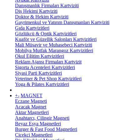
Danışmanlık Firmaları Kartviziti
Diş Hekimi Kartviziti
Doktor & Hekim Kartviziti
Gayrimenkul ve Yatırım Danışmanları Kartviziti
Gıda Kartvizitleri
Gözlükçü & Optik Kartvizitleri
Kuaför ve Güzellik Salonları Kartvizitleri
Mali Müşavir ve Muhasebeci Kartviziti
Mobilya Mutfak Marangoz Kartvizitleri
Okul Eğitim Kartvizitleri
Reklam Ajansı Firmaları Kartvizit
Sigorta Acenteleri Kartvizitleri
Siyasi Parti Kartvizitleri
Veteriner & Pet Shop Kartvizitleri
Yoga & Pilates Kartvizitleri
+
-
MAGNET
Eczane Magneti
Açacak Magnet
Aktar Magnetleri
Anahtarcı, Çilingir Magneti
Beyaz Eşya Magnetleri
Burger & Fast Food Magnetleri
Çiçekçi Magnetleri