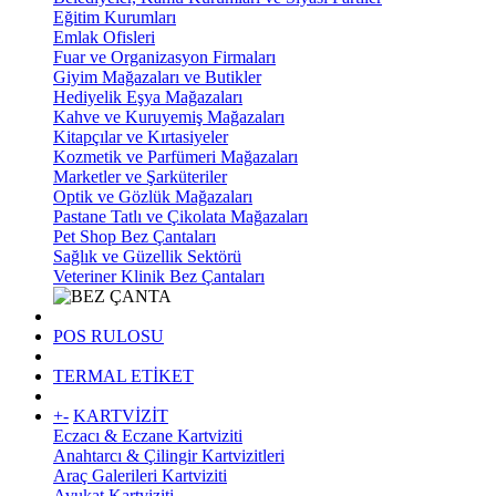
Eğitim Kurumları
Emlak Ofisleri
Fuar ve Organizasyon Firmaları
Giyim Mağazaları ve Butikler
Hediyelik Eşya Mağazaları
Kahve ve Kuruyemiş Mağazaları
Kitapçılar ve Kırtasiyeler
Kozmetik ve Parfümeri Mağazaları
Marketler ve Şarküteriler
Optik ve Gözlük Mağazaları
Pastane Tatlı ve Çikolata Mağazaları
Pet Shop Bez Çantaları
Sağlık ve Güzellik Sektörü
Veteriner Klinik Bez Çantaları
POS RULOSU
TERMAL ETİKET
+
-
KARTVİZİT
Eczacı & Eczane Kartviziti
Anahtarcı & Çilingir Kartvizitleri
Araç Galerileri Kartviziti
Avukat Kartviziti