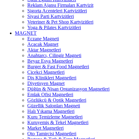
Reklam Ajansı Firmaları Kartvizit
Sigorta Acenteleri Kartvizitleri
Siyasi Parti Kartvizitleri
Veteriner & Pet Shop Kartvizitleri
Yoga & Pilates Kartvizitleri
MAGNET
Eczane Magneti
Açacak Magnet
Aktar Magnetleri
Anahtarcı, Çilingir Magneti
Beyaz Eşya Magnetleri
Burger & Fast Food Magnetleri
Çiçekçi Magnetleri
Diş Klinikleri Magnetleri
Diyetisyen Magnet
Düğün & Nişan Organizasyon Magnetleri
Emlak Ofisi Magnetleri
Gözlükçü & Optik Magnetleri
Güzellik Salonları Magneti
Halı Yıkama Magnetleri
Kuru Temizleme Magnetleri
Kuruyemiş & Tekel Magnetleri
Market Magnetleri
Oto Tamircisi Magnetleri