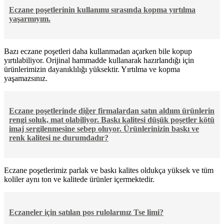
Eczane poşetlerinin kullanımı sırasında kopma yırtılma
yaşarmıyım.
Bazı eczane poşetleri daha kullanmadan açarken bile kopup
yırtılabiliyor. Orijinal hammadde kullanarak hazırlandığı için
ürünlerimizin dayanıklılığı yüksektir. Yırtılma ve kopma
yaşamazsınız.
Eczane poşetlerinde diğer firmalardan satın aldıım ürünlerin
rengi soluk, mat olabiliyor. Baskı kalitesi düşük poşetler kötü
imaj sergilenmesine sebep oluyor. Ürünlerinizin baskı ve
renk kalitesi ne durumdadır?
Eczane poşetlerimiz parlak ve baskı kalites oldukça yüksek ve tüm
koliler aynı ton ve kalitede ürünler içermektedir.
Eczaneler için satılan pos rulolarınız Tse limi?