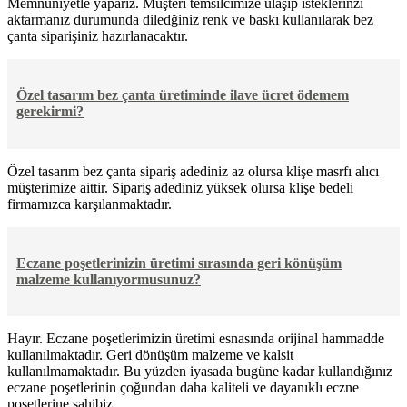
Memnuniyetle yaparız. Müşteri temsilcimize ulaşıp isteklerinzi
aktarmanız durumunda diledğiniz renk ve baskı kullanılarak bez
çanta siparişiniz hazırlanacaktır.
Özel tasarım bez çanta üretiminde ilave ücret ödemem
gerekirmi?
Özel tasarım bez çanta sipariş adediniz az olursa klişe masrfı alıcı
müşterimize aittir. Sipariş adediniz yüksek olursa klişe bedeli
firmamızca karşılanmaktadır.
Eczane poşetlerinizin üretimi sırasında geri könüşüm
malzeme kullanıyormusunuz?
Hayır. Eczane poşetlerimizin üretimi esnasında orijinal hammadde
kullanılmaktadır. Geri dönüşüm malzeme ve kalsit
kullanılmamaktadır. Bu yüzden iyasada bugüne kadar kullandığınız
eczane poşetlerinin çoğundan daha kaliteli ve dayanıklı eczne
poşetlerine sahibiz.