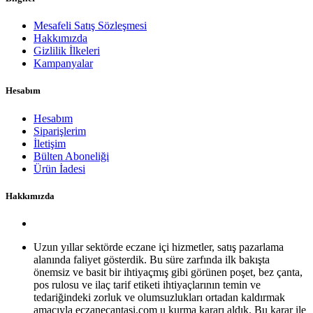
Mesafeli Satış Sözleşmesi
Hakkımızda
Gizlilik İlkeleri
Kampanyalar
Hesabım
Hesabım
Siparişlerim
İletişim
Bülten Aboneliği
Ürün İadesi
Hakkımızda
Uzun yıllar sektörde eczane içi hizmetler, satış pazarlama
alanında faliyet gösterdik. Bu süre zarfında ilk bakışta
önemsiz ve basit bir ihtiyaçmış gibi görünen poşet, bez çanta,
pos rulosu ve ilaç tarif etiketi ihtiyaçlarının temin ve
tedariğindeki zorluk ve olumsuzlukları ortadan kaldırmak
amacıyla eczanecantasi.com u kurma kararı aldık. Bu karar ile