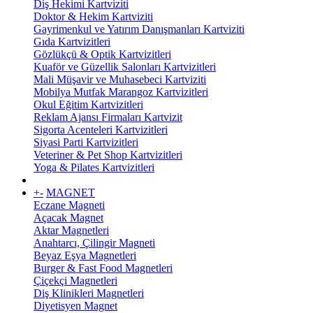
Diş Hekimi Kartviziti
Doktor & Hekim Kartviziti
Gayrimenkul ve Yatırım Danışmanları Kartviziti
Gıda Kartvizitleri
Gözlükçü & Optik Kartvizitleri
Kuaför ve Güzellik Salonları Kartvizitleri
Mali Müşavir ve Muhasebeci Kartviziti
Mobilya Mutfak Marangoz Kartvizitleri
Okul Eğitim Kartvizitleri
Reklam Ajansı Firmaları Kartvizit
Sigorta Acenteleri Kartvizitleri
Siyasi Parti Kartvizitleri
Veteriner & Pet Shop Kartvizitleri
Yoga & Pilates Kartvizitleri
+
-
MAGNET
Eczane Magneti
Açacak Magnet
Aktar Magnetleri
Anahtarcı, Çilingir Magneti
Beyaz Eşya Magnetleri
Burger & Fast Food Magnetleri
Çiçekçi Magnetleri
Diş Klinikleri Magnetleri
Diyetisyen Magnet