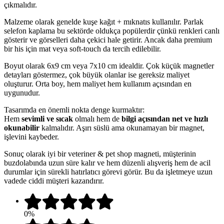
çıkmalıdır.
Malzeme olarak genelde kuşe kağıt + mıknatıs kullanılır. Parlak
selefon kaplama bu sektörde oldukça popülerdir çünkü renkleri canlı
gösterir ve görselleri daha çekici hale getirir. Ancak daha premium
bir his için mat veya soft-touch da tercih edilebilir.
Boyut olarak 6x9 cm veya 7x10 cm idealdir. Çok küçük magnetler
detayları göstermez, çok büyük olanlar ise gereksiz maliyet
oluşturur. Orta boy, hem maliyet hem kullanım açısından en
uygunudur.
Tasarımda en önemli nokta denge kurmaktır:
Hem
sevimli ve sıcak
olmalı hem de
bilgi açısından net ve hızlı
okunabilir
kalmalıdır. Aşırı süslü ama okunamayan bir magnet,
işlevini kaybeder.
Sonuç olarak iyi bir veteriner & pet shop magneti, müşterinin
buzdolabında uzun süre kalır ve hem düzenli alışveriş hem de acil
durumlar için sürekli hatırlatıcı görevi görür. Bu da işletmeye uzun
vadede ciddi müşteri kazandırır.
0%