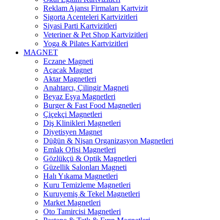
Reklam Ajansı Firmaları Kartvizit
Sigorta Acenteleri Kartvizitleri
Siyasi Parti Kartvizitleri
Veteriner & Pet Shop Kartvizitleri
Yoga & Pilates Kartvizitleri
MAGNET
Eczane Magneti
Açacak Magnet
Aktar Magnetleri
Anahtarcı, Çilingir Magneti
Beyaz Eşya Magnetleri
Burger & Fast Food Magnetleri
Çiçekçi Magnetleri
Diş Klinikleri Magnetleri
Diyetisyen Magnet
Düğün & Nişan Organizasyon Magnetleri
Emlak Ofisi Magnetleri
Gözlükçü & Optik Magnetleri
Güzellik Salonları Magneti
Halı Yıkama Magnetleri
Kuru Temizleme Magnetleri
Kuruyemiş & Tekel Magnetleri
Market Magnetleri
Oto Tamircisi Magnetleri