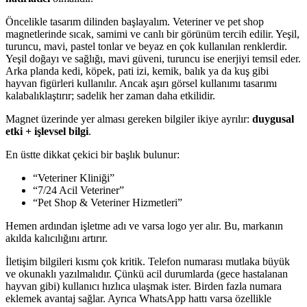
Öncelikle tasarım dilinden başlayalım. Veteriner ve pet shop
magnetlerinde sıcak, samimi ve canlı bir görünüm tercih edilir. Yeşil,
turuncu, mavi, pastel tonlar ve beyaz en çok kullanılan renklerdir.
Yeşil doğayı ve sağlığı, mavi güveni, turuncu ise enerjiyi temsil eder.
Arka planda kedi, köpek, pati izi, kemik, balık ya da kuş gibi
hayvan figürleri kullanılır. Ancak aşırı görsel kullanımı tasarımı
kalabalıklaştırır; sadelik her zaman daha etkilidir.
Magnet üzerinde yer alması gereken bilgiler ikiye ayrılır:
duygusal
etki + işlevsel bilgi
.
En üstte dikkat çekici bir başlık bulunur:
“Veteriner Kliniği”
“7/24 Acil Veteriner”
“Pet Shop & Veteriner Hizmetleri”
Hemen ardından işletme adı ve varsa logo yer alır. Bu, markanın
akılda kalıcılığını artırır.
İletişim bilgileri kısmı çok kritik. Telefon numarası mutlaka büyük
ve okunaklı yazılmalıdır. Çünkü acil durumlarda (gece hastalanan
hayvan gibi) kullanıcı hızlıca ulaşmak ister. Birden fazla numara
eklemek avantaj sağlar. Ayrıca WhatsApp hattı varsa özellikle