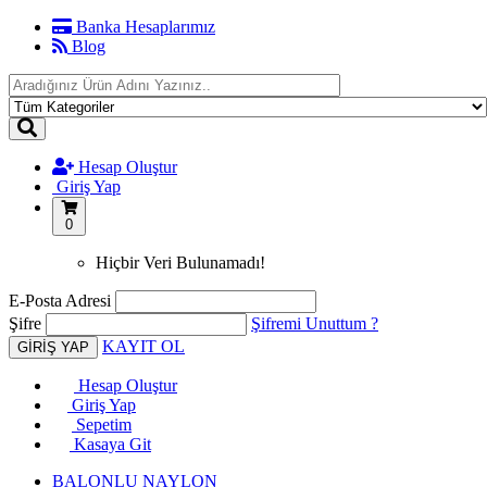
Banka Hesaplarımız
Blog
Hesap Oluştur
Giriş Yap
0
Hiçbir Veri Bulunamadı!
E-Posta Adresi
Şifre
Şifremi Unuttum ?
KAYIT OL
Hesap Oluştur
Giriş Yap
Sepetim
Kasaya Git
BALONLU NAYLON