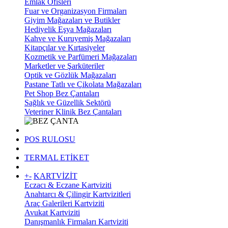
Emlak Ofisleri
Fuar ve Organizasyon Firmaları
Giyim Mağazaları ve Butikler
Hediyelik Eşya Mağazaları
Kahve ve Kuruyemiş Mağazaları
Kitapçılar ve Kırtasiyeler
Kozmetik ve Parfümeri Mağazaları
Marketler ve Şarküteriler
Optik ve Gözlük Mağazaları
Pastane Tatlı ve Çikolata Mağazaları
Pet Shop Bez Çantaları
Sağlık ve Güzellik Sektörü
Veteriner Klinik Bez Çantaları
POS RULOSU
TERMAL ETİKET
+
-
KARTVİZİT
Eczacı & Eczane Kartviziti
Anahtarcı & Çilingir Kartvizitleri
Araç Galerileri Kartviziti
Avukat Kartviziti
Danışmanlık Firmaları Kartviziti