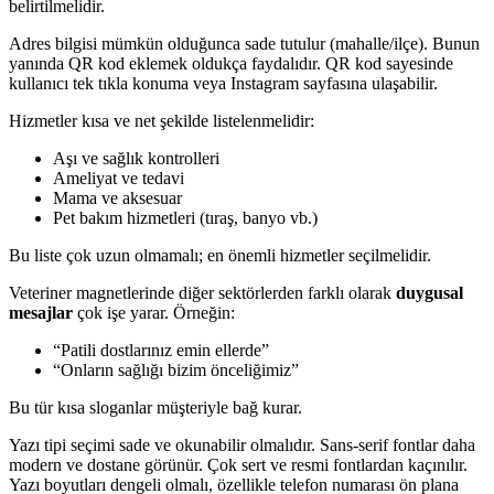
belirtilmelidir.
Adres bilgisi mümkün olduğunca sade tutulur (mahalle/ilçe). Bunun
yanında QR kod eklemek oldukça faydalıdır. QR kod sayesinde
kullanıcı tek tıkla konuma veya Instagram sayfasına ulaşabilir.
Hizmetler kısa ve net şekilde listelenmelidir:
Aşı ve sağlık kontrolleri
Ameliyat ve tedavi
Mama ve aksesuar
Pet bakım hizmetleri (tıraş, banyo vb.)
Bu liste çok uzun olmamalı; en önemli hizmetler seçilmelidir.
Veteriner magnetlerinde diğer sektörlerden farklı olarak
duygusal
mesajlar
çok işe yarar. Örneğin:
“Patili dostlarınız emin ellerde”
“Onların sağlığı bizim önceliğimiz”
Bu tür kısa sloganlar müşteriyle bağ kurar.
Yazı tipi seçimi sade ve okunabilir olmalıdır. Sans-serif fontlar daha
modern ve dostane görünür. Çok sert ve resmi fontlardan kaçınılır.
Yazı boyutları dengeli olmalı, özellikle telefon numarası ön plana