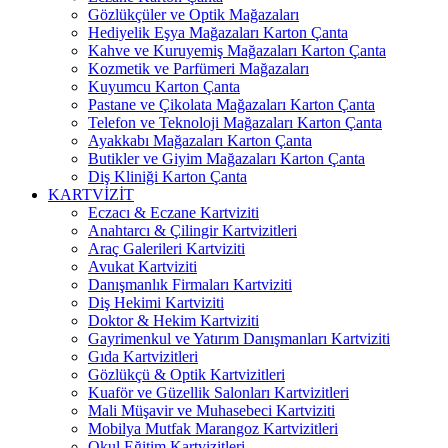
Gözlükçüler ve Optik Mağazaları
Hediyelik Eşya Mağazaları Karton Çanta
Kahve ve Kuruyemiş Mağazaları Karton Çanta
Kozmetik ve Parfümeri Mağazaları
Kuyumcu Karton Çanta
Pastane ve Çikolata Mağazaları Karton Çanta
Telefon ve Teknoloji Mağazaları Karton Çanta
Ayakkabı Mağazaları Karton Çanta
Butikler ve Giyim Mağazaları Karton Çanta
Diş Kliniği Karton Çanta
KARTVİZİT
Eczacı & Eczane Kartviziti
Anahtarcı & Çilingir Kartvizitleri
Araç Galerileri Kartviziti
Avukat Kartviziti
Danışmanlık Firmaları Kartviziti
Diş Hekimi Kartviziti
Doktor & Hekim Kartviziti
Gayrimenkul ve Yatırım Danışmanları Kartviziti
Gıda Kartvizitleri
Gözlükçü & Optik Kartvizitleri
Kuaför ve Güzellik Salonları Kartvizitleri
Mali Müşavir ve Muhasebeci Kartviziti
Mobilya Mutfak Marangoz Kartvizitleri
Okul Eğitim Kartvizitleri