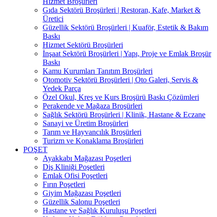
Hizmet Broşürleri
Gıda Sektörü Broşürleri | Restoran, Kafe, Market &
Üretici
Güzellik Sektörü Broşürleri | Kuaför, Estetik & Bakım
Baskı
Hizmet Sektörü Broşürleri
İnşaat Sektörü Broşürleri | Yapı, Proje ve Emlak Broşür
Baskı
Kamu Kurumları Tanıtım Broşürleri
Otomotiv Sektörü Broşürleri | Oto Galeri, Servis &
Yedek Parça
Özel Okul, Kreş ve Kurs Broşürü Baskı Çözümleri
Perakende ve Mağaza Broşürleri
Sağlık Sektörü Broşürleri | Klinik, Hastane & Eczane
Sanayi ve Üretim Broşürleri
Tarım ve Hayvancılık Broşürleri
Turizm ve Konaklama Broşürleri
POŞET
Ayakkabı Mağazası Poşetleri
Diş Kliniği Poşetleri
Emlak Ofisi Poşetleri
Fırın Poşetleri
Giyim Mağazası Poşetleri
Güzellik Salonu Poşetleri
Hastane ve Sağlık Kuruluşu Poşetleri