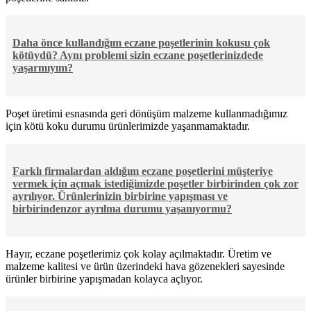
Daha önce kullandığım eczane poşetlerinin kokusu çok
kötüydü? Aynı problemi sizin eczane poşetlerinizdede
yaşarmıyım?
Poşet üretimi esnasında geri dönüşüm malzeme kullanmadığımız
için kötü koku durumu ürünlerimizde yaşanmamaktadır.
Farklı firmalardan aldığım eczane poşetlerini müşteriye
vermek için açmak istediğimizde poşetler birbirinden çok zor
ayrılıyor. Ürünlerinizin birbirine yapışması ve
birbirindenzor ayrılma durumu yaşanıyormu?
Hayır, eczane poşetlerimiz çok kolay açılmaktadır. Üretim ve
malzeme kalitesi ve ürün üzerindeki hava gözenekleri sayesinde
ürünler birbirine yapışmadan kolayca açlıyor.