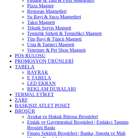
Pastane & Tatlı & Fırın Magnetleri
Pizza Magnet
Restoran Magnetleri
Su Bayi & Sucu Magnetleri
Taksi Magneti
Teknik Servis Magneti
Temizlik Şirketi & Temizlikçi Magneti
Tüp Bayi & Tüpçü Magneti
Usta & Tamirci Magneti
Veteriner & Pet Shop Magneti
POS RULOSU
PROMOSYON ÜRÜNLERİ
TABELA
BAYRAK
E TABELA
LED EKRAN
REKLAM DUBALARI
TERMAL ETİKET
ZARF
BASKISIZ ATLET POŞET
BROŞÜR
Avukat ve Hukuk Bürosu Broşürleri
Emlak ve Gayrimenkul Broşürleri | Emlakçı Tanıtım
Broşürü Baskı
Finans Sektörü Broşürleri | Banka, Sigorta ve Mali