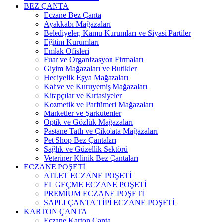
BEZ ÇANTA
Eczane Bez Çanta
Ayakkabı Mağazaları
Belediyeler, Kamu Kurumları ve Siyasi Partiler
Eğitim Kurumları
Emlak Ofisleri
Fuar ve Organizasyon Firmaları
Giyim Mağazaları ve Butikler
Hediyelik Eşya Mağazaları
Kahve ve Kuruyemiş Mağazaları
Kitapçılar ve Kırtasiyeler
Kozmetik ve Parfümeri Mağazaları
Marketler ve Şarküteriler
Optik ve Gözlük Mağazaları
Pastane Tatlı ve Çikolata Mağazaları
Pet Shop Bez Çantaları
Sağlık ve Güzellik Sektörü
Veteriner Klinik Bez Çantaları
ECZANE POŞETİ
ATLET ECZANE POŞETİ
EL GEÇME ECZANE POŞETİ
PREMİUM ECZANE POŞETİ
SAPLI ÇANTA TİPİ ECZANE POŞETİ
KARTON ÇANTA
Eczane Karton Çanta