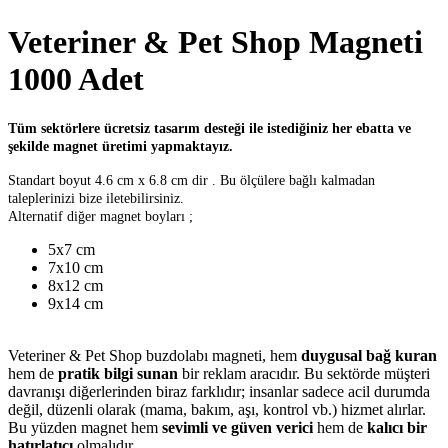
Veteriner & Pet Shop Magneti
1000 Adet
Tüm sektörlere ücretsiz tasarım desteği ile istediğiniz her ebatta ve
şekilde magnet üretimi yapmaktayız.
Standart boyut 4.6 cm x 6.8 cm dir . Bu ölçülere bağlı kalmadan
taleplerinizi bize iletebilirsiniz.
Alternatif diğer magnet boyları ;
5x7 cm
7x10 cm
8x12 cm
9x14 cm
Veteriner & Pet Shop buzdolabı magneti, hem
duygusal bağ kuran
hem de
pratik bilgi sunan
bir reklam aracıdır. Bu sektörde müşteri
davranışı diğerlerinden biraz farklıdır; insanlar sadece acil durumda
değil, düzenli olarak (mama, bakım, aşı, kontrol vb.) hizmet alırlar.
Bu yüzden magnet hem
sevimli ve güven verici
hem de
kalıcı bir
hatırlatıcı
olmalıdır.