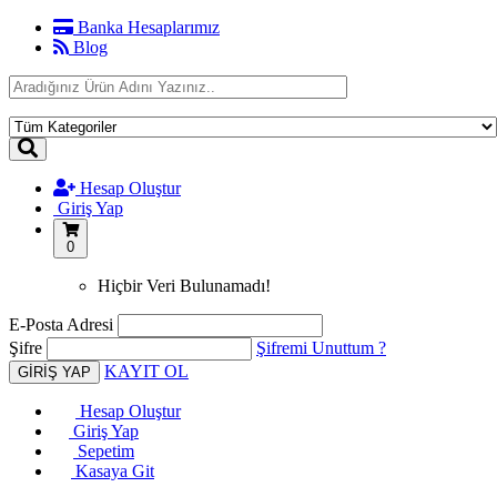
Banka Hesaplarımız
Blog
Hesap Oluştur
Giriş Yap
0
Hiçbir Veri Bulunamadı!
E-Posta Adresi
Şifre
Şifremi Unuttum ?
KAYIT OL
Hesap Oluştur
Giriş Yap
Sepetim
Kasaya Git