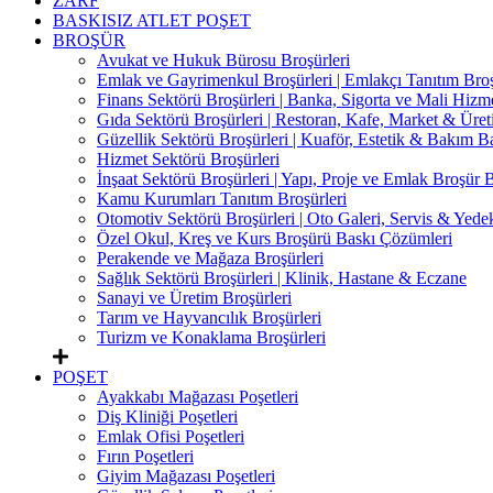
ZARF
BASKISIZ ATLET POŞET
BROŞÜR
Avukat ve Hukuk Bürosu Broşürleri
Emlak ve Gayrimenkul Broşürleri | Emlakçı Tanıtım Bro
Finans Sektörü Broşürleri | Banka, Sigorta ve Mali Hizme
Gıda Sektörü Broşürleri | Restoran, Kafe, Market & Üret
Güzellik Sektörü Broşürleri | Kuaför, Estetik & Bakım B
Hizmet Sektörü Broşürleri
İnşaat Sektörü Broşürleri | Yapı, Proje ve Emlak Broşür 
Kamu Kurumları Tanıtım Broşürleri
Otomotiv Sektörü Broşürleri | Oto Galeri, Servis & Yede
Özel Okul, Kreş ve Kurs Broşürü Baskı Çözümleri
Perakende ve Mağaza Broşürleri
Sağlık Sektörü Broşürleri | Klinik, Hastane & Eczane
Sanayi ve Üretim Broşürleri
Tarım ve Hayvancılık Broşürleri
Turizm ve Konaklama Broşürleri
POŞET
Ayakkabı Mağazası Poşetleri
Diş Kliniği Poşetleri
Emlak Ofisi Poşetleri
Fırın Poşetleri
Giyim Mağazası Poşetleri