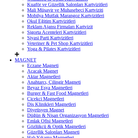
Kuaför ve Güzellik Salonları Kartvizitleri
Mali Müşavir ve Muhasebeci Kartviziti
Mobilya Mutfak Marangoz Kartvizitleri
Okul Eğitim Kartvizitleri
Reklam Ajansı Firmaları Kartvizit
Sigorta Acenteleri Kartvizitleri
Siyasi Parti Kartvizitleri
Veteriner & Pet Shop Kartvizitleri
Yoga & Pilates Kartvizitleri
MAGNET
Eczane Magneti
Açacak Magnet
Aktar Magnetleri
Anahtarcı, Çilingir Magneti
Beyaz Eşya Magnetleri
Burger & Fast Food Magnetleri
Çiçekçi Magnetleri
Diş Klinikleri Magnetleri
Diyetisyen Magnet
Düğün & Nişan Organizasyon Magnetleri
Emlak Ofisi Magnetleri
Gözlükçü & Optik Magnetleri
Güzellik Salonları Magneti
Halı Yıkama Magnetleri