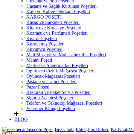
Güzellik Salonu Poşetleri
Hastane ve Sağlık Kuruluşu Poşetleri
Kafe ve Kahve Dükkanı Poşetleri
KARGO POŞETİ
Kasap ve Şarküteri Poşetleri
Kitapçı ve Kırtasiye Poşetleri
Kozmetik ve Parfümeri Poşetleri
Kuaför Poşetleri
Kuruyemiş Poşetleri
Kuyumcu Poşetleri
Mali Müşavir ve Muhasebe Ofisi Poşetleri
Manav Poşeti
Market ve Süpermarket Poşetleri
Optik ve Gözlük Mağazası Poşetleri
Oyuncak Mağazası Poşetleri
Pastane ve Tatlıcı Poşetleri
Pazar Poşeti
Restoran ve Paket Servis Poşetleri
Sigorta Acentesi Poşetleri
Telefon ve Teknoloji Mağazası Poşetleri
Veteriner Kliniği Poşetleri
BLOG