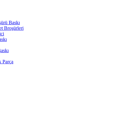
şürü Baskı
t Broşürleri
ici
askı
Baskı
k Parça