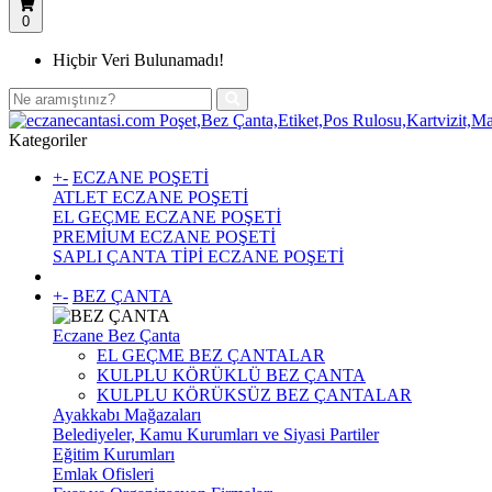
0
Hiçbir Veri Bulunamadı!
Kategoriler
+
-
ECZANE POŞETİ
ATLET ECZANE POŞETİ
EL GEÇME ECZANE POŞETİ
PREMİUM ECZANE POŞETİ
SAPLI ÇANTA TİPİ ECZANE POŞETİ
+
-
BEZ ÇANTA
Eczane Bez Çanta
EL GEÇME BEZ ÇANTALAR
KULPLU KÖRÜKLÜ BEZ ÇANTA
KULPLU KÖRÜKSÜZ BEZ ÇANTALAR
Ayakkabı Mağazaları
Belediyeler, Kamu Kurumları ve Siyasi Partiler
Eğitim Kurumları
Emlak Ofisleri