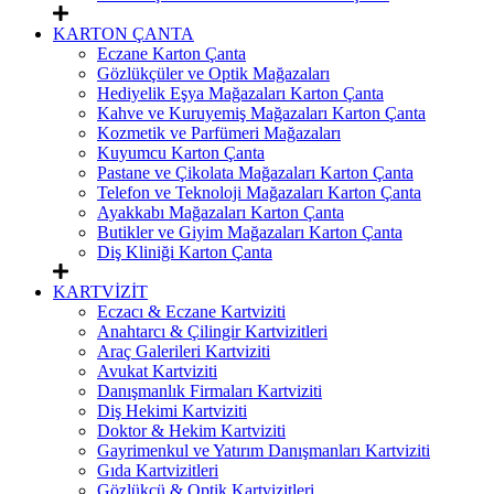
KARTON ÇANTA
Eczane Karton Çanta
Gözlükçüler ve Optik Mağazaları
Hediyelik Eşya Mağazaları Karton Çanta
Kahve ve Kuruyemiş Mağazaları Karton Çanta
Kozmetik ve Parfümeri Mağazaları
Kuyumcu Karton Çanta
Pastane ve Çikolata Mağazaları Karton Çanta
Telefon ve Teknoloji Mağazaları Karton Çanta
Ayakkabı Mağazaları Karton Çanta
Butikler ve Giyim Mağazaları Karton Çanta
Diş Kliniği Karton Çanta
KARTVİZİT
Eczacı & Eczane Kartviziti
Anahtarcı & Çilingir Kartvizitleri
Araç Galerileri Kartviziti
Avukat Kartviziti
Danışmanlık Firmaları Kartviziti
Diş Hekimi Kartviziti
Doktor & Hekim Kartviziti
Gayrimenkul ve Yatırım Danışmanları Kartviziti
Gıda Kartvizitleri
Gözlükçü & Optik Kartvizitleri