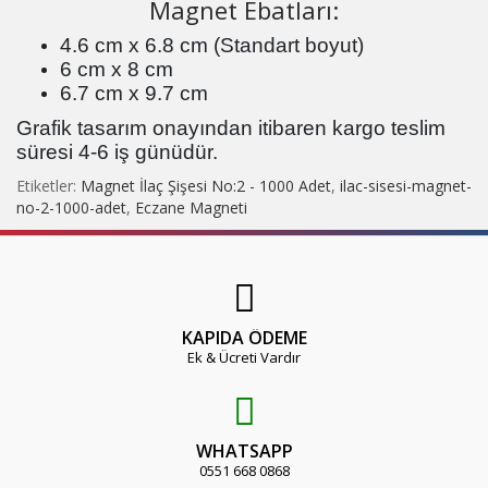
Magnet Ebatları:
4.6 cm x 6.8 cm (Standart boyut)
6 cm x 8 cm
6.7 cm x 9.7 cm
Grafik tasarım onayından itibaren kargo teslim
süresi 4-6 iş günüdür.
Etiketler:
Magnet İlaç Şişesi No:2 - 1000 Adet
,
ilac-sisesi-magnet-
no-2-1000-adet
,
Eczane Magneti
KAPIDA ÖDEME
Ek & Ücreti Vardır
WHATSAPP
0551 668 0868