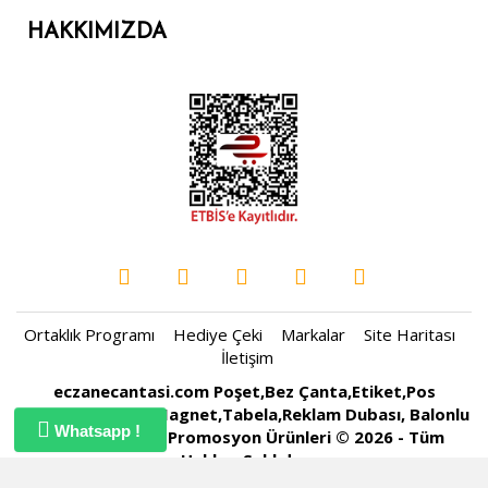
HAKKIMIZDA
Ortaklık Programı
Hediye Çeki
Markalar
Site Haritası
İletişim
eczanecantasi.com Poşet,Bez Çanta,Etiket,Pos
Rulosu,Kartvizit,Magnet,Tabela,Reklam Dubası, Balonlu
Whatsapp !
Naylon, Baskılı Promosyon Ürünleri © 2026 - Tüm
Hakları Saklıdır.