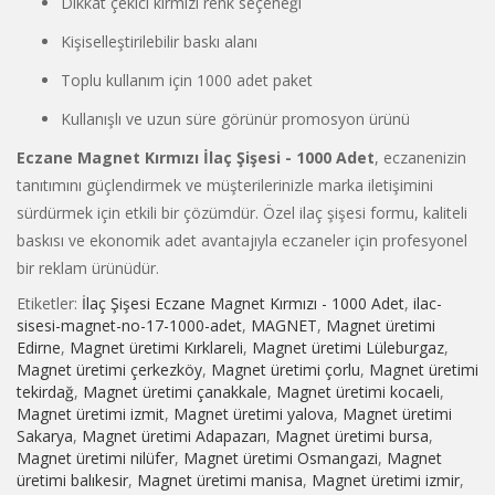
Dikkat çekici kırmızı renk seçeneği
Kişiselleştirilebilir baskı alanı
Toplu kullanım için 1000 adet paket
Kullanışlı ve uzun süre görünür promosyon ürünü
Eczane Magnet Kırmızı İlaç Şişesi - 1000 Adet
, eczanenizin
tanıtımını güçlendirmek ve müşterilerinizle marka iletişimini
sürdürmek için etkili bir çözümdür. Özel ilaç şişesi formu, kaliteli
baskısı ve ekonomik adet avantajıyla eczaneler için profesyonel
bir reklam ürünüdür.
Etiketler:
İlaç Şişesi Eczane Magnet Kırmızı - 1000 Adet
,
ilac-
sisesi-magnet-no-17-1000-adet
,
MAGNET
,
Magnet üretimi
Edirne
,
Magnet üretimi Kırklareli
,
Magnet üretimi Lüleburgaz
,
Magnet üretimi çerkezköy
,
Magnet üretimi çorlu
,
Magnet üretimi
tekirdağ
,
Magnet üretimi çanakkale
,
Magnet üretimi kocaeli
,
Magnet üretimi izmit
,
Magnet üretimi yalova
,
Magnet üretimi
Sakarya
,
Magnet üretimi Adapazarı
,
Magnet üretimi bursa
,
Magnet üretimi nilüfer
,
Magnet üretimi Osmangazi
,
Magnet
üretimi balıkesir
,
Magnet üretimi manisa
,
Magnet üretimi izmir
,