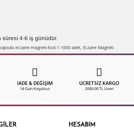
 süresi 4-6 iş günüdür.
-kapsulu-eczane-magneti-kod-1-1000-adet
,
Eczane Magneti
İADE & DEĞİŞİM
ÜCRETSİZ KARGO
14 Gün Koşulsuz
2000.00 TL Üzeri
GILER
HESABIM