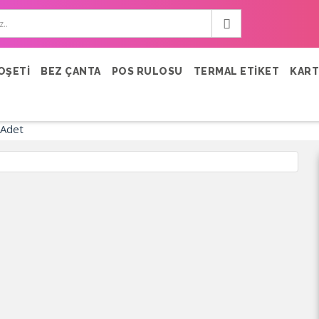
OŞETİ
BEZ ÇANTA
POS RULOSU
TERMAL ETİKET
KART
 Adet