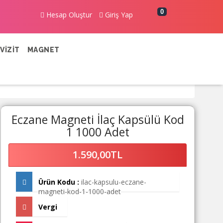
0
Hesap Oluştur
Giriş Yap
VİZİT
MAGNET
Eczane Magneti İlaç Kapsülü Kod
1 1000 Adet
1.590,00TL
Ürün Kodu :
ilac-kapsulu-eczane-
magneti-kod-1-1000-adet
Vergi