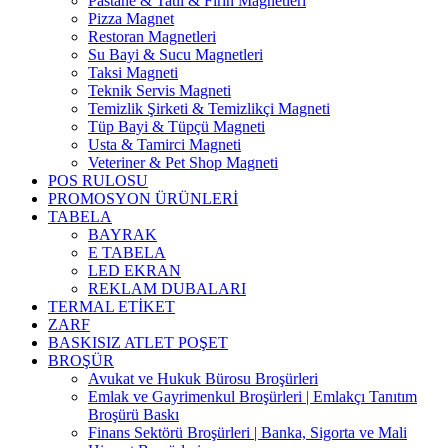
Pastane & Tatlı & Fırın Magnetleri
Pizza Magnet
Restoran Magnetleri
Su Bayi & Sucu Magnetleri
Taksi Magneti
Teknik Servis Magneti
Temizlik Şirketi & Temizlikçi Magneti
Tüp Bayi & Tüpçü Magneti
Usta & Tamirci Magneti
Veteriner & Pet Shop Magneti
POS RULOSU
PROMOSYON ÜRÜNLERİ
TABELA
BAYRAK
E TABELA
LED EKRAN
REKLAM DUBALARI
TERMAL ETİKET
ZARF
BASKISIZ ATLET POŞET
BROŞÜR
Avukat ve Hukuk Bürosu Broşürleri
Emlak ve Gayrimenkul Broşürleri | Emlakçı Tanıtım
Broşürü Baskı
Finans Sektörü Broşürleri | Banka, Sigorta ve Mali