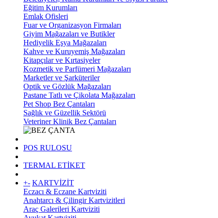
Eğitim Kurumları
Emlak Ofisleri
Fuar ve Organizasyon Firmaları
Giyim Mağazaları ve Butikler
Hediyelik Eşya Mağazaları
Kahve ve Kuruyemiş Mağazaları
Kitapçılar ve Kırtasiyeler
Kozmetik ve Parfümeri Mağazaları
Marketler ve Şarküteriler
Optik ve Gözlük Mağazaları
Pastane Tatlı ve Çikolata Mağazaları
Pet Shop Bez Çantaları
Sağlık ve Güzellik Sektörü
Veteriner Klinik Bez Çantaları
POS RULOSU
TERMAL ETİKET
+
-
KARTVİZİT
Eczacı & Eczane Kartviziti
Anahtarcı & Çilingir Kartvizitleri
Araç Galerileri Kartviziti
Avukat Kartviziti