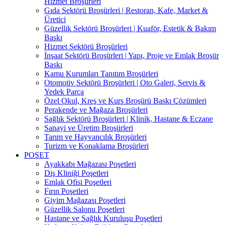
Hizmet Broşürleri
Gıda Sektörü Broşürleri | Restoran, Kafe, Market &
Üretici
Güzellik Sektörü Broşürleri | Kuaför, Estetik & Bakım
Baskı
Hizmet Sektörü Broşürleri
İnşaat Sektörü Broşürleri | Yapı, Proje ve Emlak Broşür
Baskı
Kamu Kurumları Tanıtım Broşürleri
Otomotiv Sektörü Broşürleri | Oto Galeri, Servis &
Yedek Parça
Özel Okul, Kreş ve Kurs Broşürü Baskı Çözümleri
Perakende ve Mağaza Broşürleri
Sağlık Sektörü Broşürleri | Klinik, Hastane & Eczane
Sanayi ve Üretim Broşürleri
Tarım ve Hayvancılık Broşürleri
Turizm ve Konaklama Broşürleri
POŞET
Ayakkabı Mağazası Poşetleri
Diş Kliniği Poşetleri
Emlak Ofisi Poşetleri
Fırın Poşetleri
Giyim Mağazası Poşetleri
Güzellik Salonu Poşetleri
Hastane ve Sağlık Kuruluşu Poşetleri