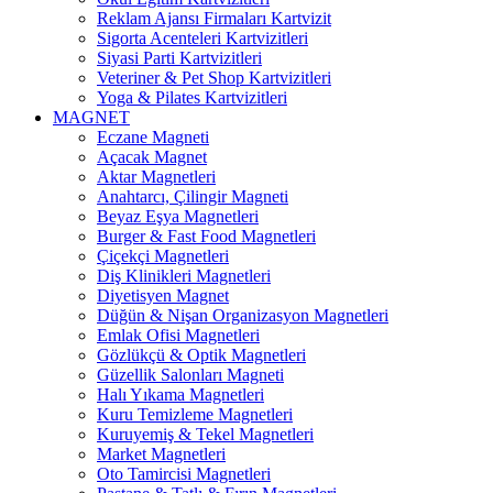
Reklam Ajansı Firmaları Kartvizit
Sigorta Acenteleri Kartvizitleri
Siyasi Parti Kartvizitleri
Veteriner & Pet Shop Kartvizitleri
Yoga & Pilates Kartvizitleri
MAGNET
Eczane Magneti
Açacak Magnet
Aktar Magnetleri
Anahtarcı, Çilingir Magneti
Beyaz Eşya Magnetleri
Burger & Fast Food Magnetleri
Çiçekçi Magnetleri
Diş Klinikleri Magnetleri
Diyetisyen Magnet
Düğün & Nişan Organizasyon Magnetleri
Emlak Ofisi Magnetleri
Gözlükçü & Optik Magnetleri
Güzellik Salonları Magneti
Halı Yıkama Magnetleri
Kuru Temizleme Magnetleri
Kuruyemiş & Tekel Magnetleri
Market Magnetleri
Oto Tamircisi Magnetleri