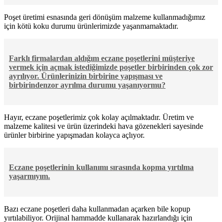
Poşet üretimi esnasında geri dönüşüm malzeme kullanmadığımız
için kötü koku durumu ürünlerimizde yaşanmamaktadır.
Farklı firmalardan aldığım eczane poşetlerini müşteriye
vermek için açmak istediğimizde poşetler birbirinden çok zor
ayrılıyor. Ürünlerinizin birbirine yapışması ve
birbirindenzor ayrılma durumu yaşanıyormu?
Hayır, eczane poşetlerimiz çok kolay açılmaktadır. Üretim ve
malzeme kalitesi ve ürün üzerindeki hava gözenekleri sayesinde
ürünler birbirine yapışmadan kolayca açlıyor.
Eczane poşetlerinin kullanımı sırasında kopma yırtılma
yaşarmıyım.
Bazı eczane poşetleri daha kullanmadan açarken bile kopup
yırtılabiliyor. Orijinal hammadde kullanarak hazırlandığı için