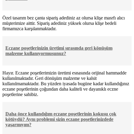
Özel tasarım bez çanta sipariş adediniz az olursa klişe masrfı alıcı
müşterimize aittir. Sipariş adediniz yüksek olursa klişe bedeli
firmamızca karşılanmaktadır.
Eczane poşetlerinizin üretimi sırasında geri könüşüm
malzeme kullanıyormusunuz?
Hayır. Eczane poşetlerimizin üretimi esnasında orijinal hammadde
kullanılmaktadır. Geri dönüşüm malzeme ve kalsit
kullanılmamaktadır. Bu yüzden iyasada bugüne kadar kullandığınız
eczane poşetlerinin çoğundan daha kaliteli ve dayanıklı eczne
poşetlerine sahibiz.
Daha önce kullandığım eczane poşetlerinin kokusu çok
kötüydü? Aynı problemi sizin eczane poşetlerinizdede
yaşarmıyım?