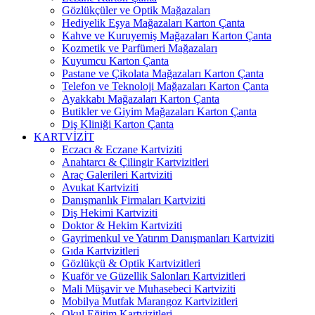
Gözlükçüler ve Optik Mağazaları
Hediyelik Eşya Mağazaları Karton Çanta
Kahve ve Kuruyemiş Mağazaları Karton Çanta
Kozmetik ve Parfümeri Mağazaları
Kuyumcu Karton Çanta
Pastane ve Çikolata Mağazaları Karton Çanta
Telefon ve Teknoloji Mağazaları Karton Çanta
Ayakkabı Mağazaları Karton Çanta
Butikler ve Giyim Mağazaları Karton Çanta
Diş Kliniği Karton Çanta
KARTVİZİT
Eczacı & Eczane Kartviziti
Anahtarcı & Çilingir Kartvizitleri
Araç Galerileri Kartviziti
Avukat Kartviziti
Danışmanlık Firmaları Kartviziti
Diş Hekimi Kartviziti
Doktor & Hekim Kartviziti
Gayrimenkul ve Yatırım Danışmanları Kartviziti
Gıda Kartvizitleri
Gözlükçü & Optik Kartvizitleri
Kuaför ve Güzellik Salonları Kartvizitleri
Mali Müşavir ve Muhasebeci Kartviziti
Mobilya Mutfak Marangoz Kartvizitleri
Okul Eğitim Kartvizitleri