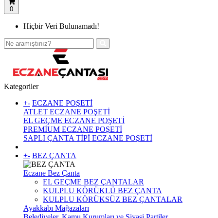
0
Hiçbir Veri Bulunamadı!
Kategoriler
+
-
ECZANE POŞETİ
ATLET ECZANE POŞETİ
EL GEÇME ECZANE POŞETİ
PREMİUM ECZANE POŞETİ
SAPLI ÇANTA TİPİ ECZANE POŞETİ
+
-
BEZ ÇANTA
Eczane Bez Çanta
EL GEÇME BEZ ÇANTALAR
KULPLU KÖRÜKLÜ BEZ ÇANTA
KULPLU KÖRÜKSÜZ BEZ ÇANTALAR
Ayakkabı Mağazaları
Belediyeler, Kamu Kurumları ve Siyasi Partiler