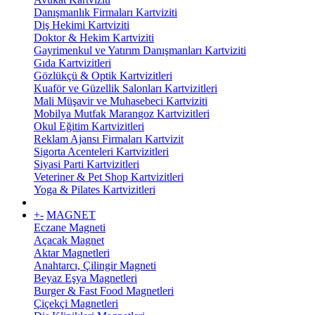
Danışmanlık Firmaları Kartviziti
Diş Hekimi Kartviziti
Doktor & Hekim Kartviziti
Gayrimenkul ve Yatırım Danışmanları Kartviziti
Gıda Kartvizitleri
Gözlükçü & Optik Kartvizitleri
Kuaför ve Güzellik Salonları Kartvizitleri
Mali Müşavir ve Muhasebeci Kartviziti
Mobilya Mutfak Marangoz Kartvizitleri
Okul Eğitim Kartvizitleri
Reklam Ajansı Firmaları Kartvizit
Sigorta Acenteleri Kartvizitleri
Siyasi Parti Kartvizitleri
Veteriner & Pet Shop Kartvizitleri
Yoga & Pilates Kartvizitleri
+
-
MAGNET
Eczane Magneti
Açacak Magnet
Aktar Magnetleri
Anahtarcı, Çilingir Magneti
Beyaz Eşya Magnetleri
Burger & Fast Food Magnetleri
Çiçekçi Magnetleri