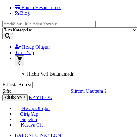
Banka Hesaplarımız
Blog
Hesap Oluştur
Giriş Yap
0
Hiçbir Veri Bulunamadı!
E-Posta Adresi
Şifre
Şifremi Unuttum ?
KAYIT OL
Hesap Oluştur
Giriş Yap
Sepetim
Kasaya Git
BALONLU NAYLON