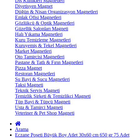
Diş Klinikleri Magnetleri
Diyetisyen Magnet
Düğün & Nişan Organizasyon Magnetleri
Emlak Ofisi Magnetleri
Gözlükçü & Optik Magnetleri
Güzellik Salonları Magneti
Halı Yıkama Magnetleri
Kuru Temizleme Magnetleri
Kuruyemiş & Tekel Magnetleri
Market Magnetleri
Oto Tamircisi Magnetleri
Pastane & Tatlı & Fırın Magnetleri
Pizza Magnet
Restoran Magnetleri
Su Bayi & Sucu Magnetleri
Taksi Magneti
Teknik Servis Magneti
Temizlik Şirketi & Temizlikçi Magneti
Tüp Bayi & Tüpçü Magneti
Usta & Tamirci Magneti
Veteriner & Pet Shop Magneti
Arama
Eczane Poşeti Büyük Boy Atlet 30x60 cm 650 gr 75 Adet