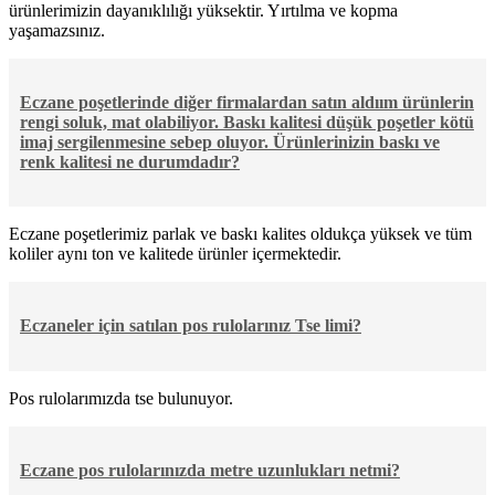
ürünlerimizin dayanıklılığı yüksektir. Yırtılma ve kopma
yaşamazsınız.
Eczane poşetlerinde diğer firmalardan satın aldıım ürünlerin
rengi soluk, mat olabiliyor. Baskı kalitesi düşük poşetler kötü
imaj sergilenmesine sebep oluyor. Ürünlerinizin baskı ve
renk kalitesi ne durumdadır?
Eczane poşetlerimiz parlak ve baskı kalites oldukça yüksek ve tüm
koliler aynı ton ve kalitede ürünler içermektedir.
Eczaneler için satılan pos rulolarınız Tse limi?
Pos rulolarımızda tse bulunuyor.
Eczane pos rulolarınızda metre uzunlukları netmi?