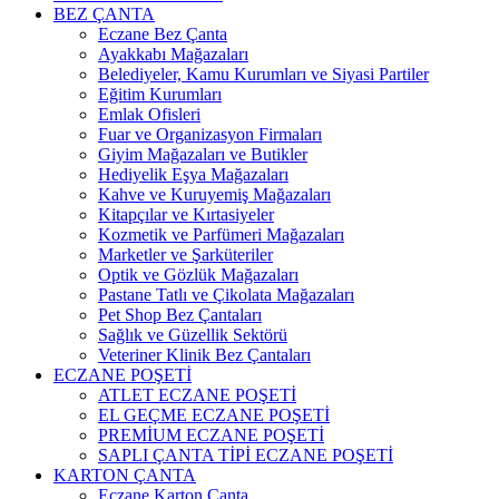
BEZ ÇANTA
Eczane Bez Çanta
Ayakkabı Mağazaları
Belediyeler, Kamu Kurumları ve Siyasi Partiler
Eğitim Kurumları
Emlak Ofisleri
Fuar ve Organizasyon Firmaları
Giyim Mağazaları ve Butikler
Hediyelik Eşya Mağazaları
Kahve ve Kuruyemiş Mağazaları
Kitapçılar ve Kırtasiyeler
Kozmetik ve Parfümeri Mağazaları
Marketler ve Şarküteriler
Optik ve Gözlük Mağazaları
Pastane Tatlı ve Çikolata Mağazaları
Pet Shop Bez Çantaları
Sağlık ve Güzellik Sektörü
Veteriner Klinik Bez Çantaları
ECZANE POŞETİ
ATLET ECZANE POŞETİ
EL GEÇME ECZANE POŞETİ
PREMİUM ECZANE POŞETİ
SAPLI ÇANTA TİPİ ECZANE POŞETİ
KARTON ÇANTA
Eczane Karton Çanta