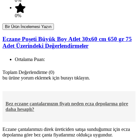
0%
0%
Bir Ürün İncelemesi Yazın
Eczane Poşeti Büyük Boy Atlet 30x60 cm 650 gr 75
Adet Üzerindeki Değerlendirmeler
Ortalama Puan:
Toplam Değerlendirme (0)
bu ürüne yorum eklemek için burayı tıklayın.
Bez eczane çantalarınızın fiyatı neden ecza depolarına göre
daha hesaplı?
Eczane çantalarımızı direk üreticiden satışa sunduğumuz için ecza
depolarına göre bez çanta fiyatlarımız oldukça uygundur.