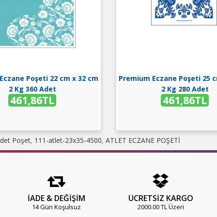
Eczane Poşeti 22 cm x 32 cm
Premium Eczane Poşeti 25 c
2 Kg 360 Adet
2 Kg 280 Adet
461,86TL
461,86TL
Adet Poşet
,
111-atlet-23x35-4500
,
ATLET ECZANE POŞETİ
TE EKLE
İNCELE
SEPETE EKLE
İ
İADE & DEĞİŞİM
ÜCRETSİZ KARGO
14 Gün Koşulsuz
2000.00 TL Üzeri