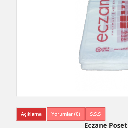
Açıklama
Yorumlar (0)
S.S.S
Eczane Poşet