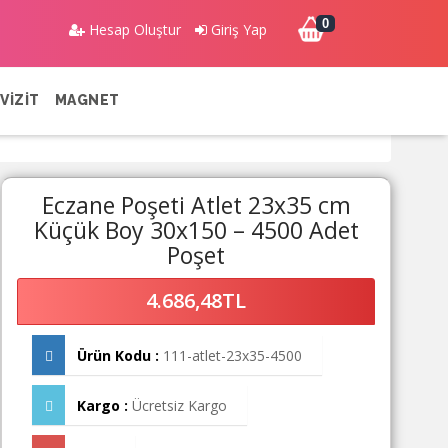
0
Hesap Oluştur
Giriş Yap
VİZİT
MAGNET
Eczane Poşeti Atlet 23x35 cm
Küçük Boy 30x150 – 4500 Adet
Poşet
4.686,48TL
Ürün Kodu :
111-atlet-23x35-4500
Kargo :
Ücretsiz Kargo