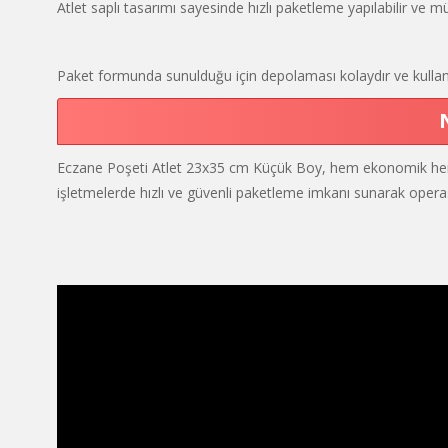
Atlet saplı tasarımı sayesinde hızlı paketleme yapılabilir ve mü
Paket formunda sunulduğu için depolaması kolaydır ve kullanım
Eczane Poşeti Atlet 23x35 cm Küçük Boy, hem ekonomik hem de 
işletmelerde hızlı ve güvenli paketleme imkanı sunarak operasyo