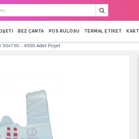
OŞETİ
BEZ ÇANTA
POS RULOSU
TERMAL ETİKET
KART
oy 30x150 – 4500 Adet Poşet