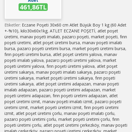
Adet
461,86TL
Etiketler:
Eczane Poşeti 30x60 cm Atlet Büyük Boy 1 kg (60 Adet
+-%10)
,
kilo30x60x1kg
,
ATLET ECZANE POŞETİ
,
atlet poşet
üretimi
,
manav poşeti imalatı
,
pazarcı poşeti
,
market poşeti
,
fırın
poşeti üretimi
,
atlet poşet üretimi bursa
,
manav poşeti imalatı
bursa
,
pazarcı poşeti üretimi bursa
,
market poşeti üretimi bursa
,
fırın poşeti üretimi bursa
,
atlet poşet üretimi yalova
,
manav
poşeti imalatı yalova
,
pazarcı poşeti üretimi yalova
,
market
poşeti üretimi yalova
,
fırın poşeti üretimi yalova
,
atlet poşet
üretimi sakarya
,
manav poşeti imalatı sakarya
,
pazarcı poşeti
üretimi sakarya
,
market poşeti üretimi sakarya
,
fırın poşeti
üretimi sakarya
,
atlet poşet üretimi adapazarı
,
manav poşeti
imalatı adapazarı
,
pazarcı poşeti üretimi adapazarı
,
market
poşeti üretimi adapazarı
,
fırın poşeti üretimi adapazarı
,
atlet
poşet üretimi izmit
,
manav poşeti imalatı izmit
,
pazarcı poşeti
üretimi izmit
,
market poşeti üretimi izmit
,
fırın poşeti üretimi
izmit
,
atlet poşet üretimi çorlu
,
manav poşeti imalatı çorlu
,
pazarcı poşeti üretimi çorlu
,
market poşeti üretimi çorlu
,
fırın
poşeti üretimi çorlu
,
atlet poşet üretimi çerkezköy
,
manav poşeti
imalatı çerkezköy
,
pazarcı poşeti üretimi çerkezköy
,
market