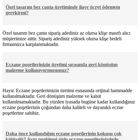
Özel tasarım bez çanta üretiminde ilave ücret ödemem
gerekirmi?
Özel tasarım bez çanta sipariş adediniz az olursa klişe masrfı alıcı
müşterimize aittir. Sipariş adediniz yüksek olursa klişe bedeli
firmamızca karşılanmaktadır.
Eczane poşetlerinizin üretimi sırasında geri könüşüm
malzeme kullanıyormusunuz?
Hayır. Eczane poşetlerimizin üretimi esnasında orijinal hammadde
kullanılmaktadır. Geri dönüşüm malzeme ve kalsit
kullanılmamaktadır. Bu yüzden iyasada bugüne kadar kullandığınız
eczane poşetlerinin çoğundan daha kaliteli ve dayanıklı eczne
poşetlerine sahibiz.
Daha önce kullandığım eczane poşetlerinin kokusu çok
kötüydü? Aynı problemi sizin eczane poşetlerinizdede