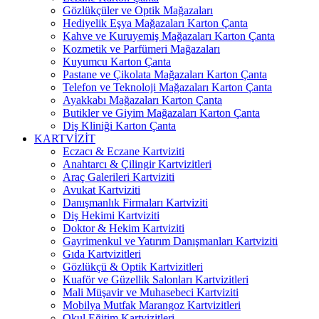
Gözlükçüler ve Optik Mağazaları
Hediyelik Eşya Mağazaları Karton Çanta
Kahve ve Kuruyemiş Mağazaları Karton Çanta
Kozmetik ve Parfümeri Mağazaları
Kuyumcu Karton Çanta
Pastane ve Çikolata Mağazaları Karton Çanta
Telefon ve Teknoloji Mağazaları Karton Çanta
Ayakkabı Mağazaları Karton Çanta
Butikler ve Giyim Mağazaları Karton Çanta
Diş Kliniği Karton Çanta
KARTVİZİT
Eczacı & Eczane Kartviziti
Anahtarcı & Çilingir Kartvizitleri
Araç Galerileri Kartviziti
Avukat Kartviziti
Danışmanlık Firmaları Kartviziti
Diş Hekimi Kartviziti
Doktor & Hekim Kartviziti
Gayrimenkul ve Yatırım Danışmanları Kartviziti
Gıda Kartvizitleri
Gözlükçü & Optik Kartvizitleri
Kuaför ve Güzellik Salonları Kartvizitleri
Mali Müşavir ve Muhasebeci Kartviziti
Mobilya Mutfak Marangoz Kartvizitleri
Okul Eğitim Kartvizitleri