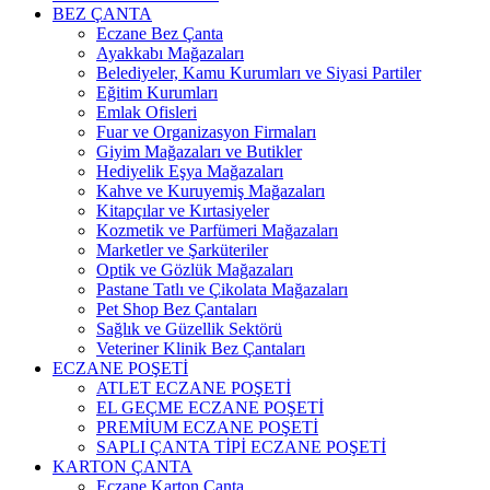
BEZ ÇANTA
Eczane Bez Çanta
Ayakkabı Mağazaları
Belediyeler, Kamu Kurumları ve Siyasi Partiler
Eğitim Kurumları
Emlak Ofisleri
Fuar ve Organizasyon Firmaları
Giyim Mağazaları ve Butikler
Hediyelik Eşya Mağazaları
Kahve ve Kuruyemiş Mağazaları
Kitapçılar ve Kırtasiyeler
Kozmetik ve Parfümeri Mağazaları
Marketler ve Şarküteriler
Optik ve Gözlük Mağazaları
Pastane Tatlı ve Çikolata Mağazaları
Pet Shop Bez Çantaları
Sağlık ve Güzellik Sektörü
Veteriner Klinik Bez Çantaları
ECZANE POŞETİ
ATLET ECZANE POŞETİ
EL GEÇME ECZANE POŞETİ
PREMİUM ECZANE POŞETİ
SAPLI ÇANTA TİPİ ECZANE POŞETİ
KARTON ÇANTA
Eczane Karton Çanta