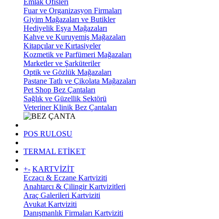
Emlak Ofisleri
Fuar ve Organizasyon Firmaları
Giyim Mağazaları ve Butikler
Hediyelik Eşya Mağazaları
Kahve ve Kuruyemiş Mağazaları
Kitapçılar ve Kırtasiyeler
Kozmetik ve Parfümeri Mağazaları
Marketler ve Şarküteriler
Optik ve Gözlük Mağazaları
Pastane Tatlı ve Çikolata Mağazaları
Pet Shop Bez Çantaları
Sağlık ve Güzellik Sektörü
Veteriner Klinik Bez Çantaları
POS RULOSU
TERMAL ETİKET
+
-
KARTVİZİT
Eczacı & Eczane Kartviziti
Anahtarcı & Çilingir Kartvizitleri
Araç Galerileri Kartviziti
Avukat Kartviziti
Danışmanlık Firmaları Kartviziti