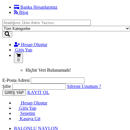
Banka Hesaplarımız
Blog
Hesap Oluştur
Giriş Yap
0
Hiçbir Veri Bulunamadı!
E-Posta Adresi
Şifre
Şifremi Unuttum ?
KAYIT OL
Hesap Oluştur
Giriş Yap
Sepetim
Kasaya Git
BALONLU NAYLON