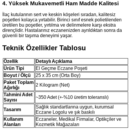
4. Yüksek Mukavemetli Ham Madde Kalitesi
İlaç kutularının sert ve keskin köşeleri sıradan, kalitesiz
poşetleri kolayca yırtabilir. Birinci sınıf esnek polietilenden
üretilen bu poşetler, yırtılma ve delinmelere karşı ekstra
dirençlidir. Hastalarınız eczanenizden ayrıldıktan sonra da
güvenli bir taşıma deneyimi yaşar.
Teknik Özellikler Tablosu
Özellik
Detaylı Açıklama
Ürün Tipi
El Geçme Eczane Poşeti
Boyut / Ölçü
25 x 35 cm (Orta Boy)
Paket Toplam
2 Kilogram (Net)
Ağırlığı
Tahmini Adet
~350 Adet (+-%10 üretim toleranslı)
Sayısı
Sağlık standartlarına uygun, kurumsal
Tasarım
Eczane Logolu ve şık baskılı
Kullanım
Eczaneler, Medikal Firmalar, Optikçiler ve
Alanları
Kozmetik Mağazaları