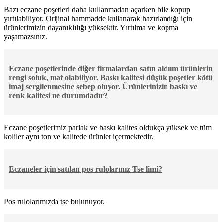
Bazı eczane poşetleri daha kullanmadan açarken bile kopup
yırtılabiliyor. Orijinal hammadde kullanarak hazırlandığı için
ürünlerimizin dayanıklılığı yüksektir. Yırtılma ve kopma
yaşamazsınız.
Eczane poşetlerinde diğer firmalardan satın aldıım ürünlerin
rengi soluk, mat olabiliyor. Baskı kalitesi düşük poşetler kötü
imaj sergilenmesine sebep oluyor. Ürünlerinizin baskı ve
renk kalitesi ne durumdadır?
Eczane poşetlerimiz parlak ve baskı kalites oldukça yüksek ve tüm
koliler aynı ton ve kalitede ürünler içermektedir.
Eczaneler için satılan pos rulolarınız Tse limi?
Pos rulolarımızda tse bulunuyor.