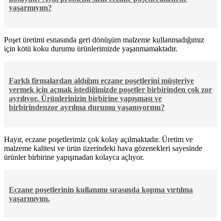
yaşarmıyım?
Poşet üretimi esnasında geri dönüşüm malzeme kullanmadığımız
için kötü koku durumu ürünlerimizde yaşanmamaktadır.
Farklı firmalardan aldığım eczane poşetlerini müşteriye
vermek için açmak istediğimizde poşetler birbirinden çok zor
ayrılıyor. Ürünlerinizin birbirine yapışması ve
birbirindenzor ayrılma durumu yaşanıyormu?
Hayır, eczane poşetlerimiz çok kolay açılmaktadır. Üretim ve
malzeme kalitesi ve ürün üzerindeki hava gözenekleri sayesinde
ürünler birbirine yapışmadan kolayca açlıyor.
Eczane poşetlerinin kullanımı sırasında kopma yırtılma
yaşarmıyım.