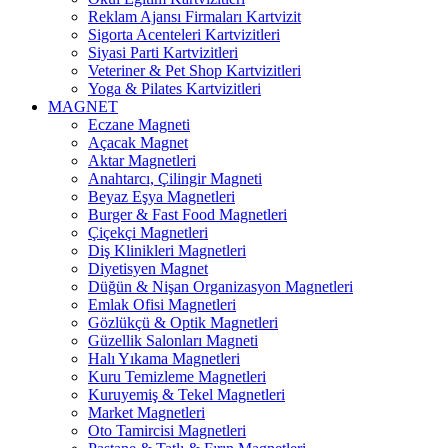
Reklam Ajansı Firmaları Kartvizit
Sigorta Acenteleri Kartvizitleri
Siyasi Parti Kartvizitleri
Veteriner & Pet Shop Kartvizitleri
Yoga & Pilates Kartvizitleri
MAGNET
Eczane Magneti
Açacak Magnet
Aktar Magnetleri
Anahtarcı, Çilingir Magneti
Beyaz Eşya Magnetleri
Burger & Fast Food Magnetleri
Çiçekçi Magnetleri
Diş Klinikleri Magnetleri
Diyetisyen Magnet
Düğün & Nişan Organizasyon Magnetleri
Emlak Ofisi Magnetleri
Gözlükçü & Optik Magnetleri
Güzellik Salonları Magneti
Halı Yıkama Magnetleri
Kuru Temizleme Magnetleri
Kuruyemiş & Tekel Magnetleri
Market Magnetleri
Oto Tamircisi Magnetleri