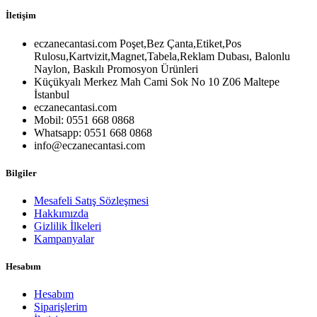
İletişim
eczanecantasi.com Poşet,Bez Çanta,Etiket,Pos
Rulosu,Kartvizit,Magnet,Tabela,Reklam Dubası, Balonlu
Naylon, Baskılı Promosyon Ürünleri
Küçükyalı Merkez Mah Cami Sok No 10 Z06 Maltepe
İstanbul
eczanecantasi.com
Mobil: 0551 668 0868
Whatsapp: 0551 668 0868
info@eczanecantasi.com
Bilgiler
Mesafeli Satış Sözleşmesi
Hakkımızda
Gizlilik İlkeleri
Kampanyalar
Hesabım
Hesabım
Siparişlerim