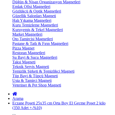
Düğün & Nişan Organizasyon Magnetleri
Emlak Ofisi Magnetleri
Gözlükçü & Optik Magnetleri
Güzellik Salonları Magneti
Halı Yıkama Magnetleri
Kuru Temizleme Magnetleri
Kuruyemiş & Tekel Magnetleri
Market Magnetleri
Oto Tamircisi Magnetleri
Pastane & Tatlı & Fırın Magnetleri
Pizza Magnet
Restoran Magnetleri
Su Bayi & Sucu Magnetleri
Taksi Magneti
Teknik Servis Magneti
Temizlik Şirketi & Temizlikçi Magneti
Tüp Bayi & Tüpçü Magneti
Usta & Tamirci Magneti
Veteriner & Pet Shop Magneti
Arama
Eczane Poşeti 25x35 cm Orta Boy El Geçme Poşet 2 kilo
(350 Adet +-%10)