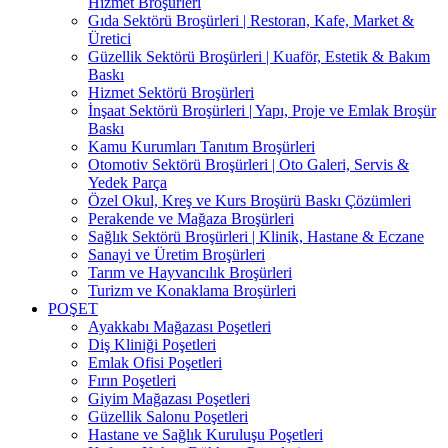
Hizmet Broşürleri
Gıda Sektörü Broşürleri | Restoran, Kafe, Market &
Üretici
Güzellik Sektörü Broşürleri | Kuaför, Estetik & Bakım
Baskı
Hizmet Sektörü Broşürleri
İnşaat Sektörü Broşürleri | Yapı, Proje ve Emlak Broşür
Baskı
Kamu Kurumları Tanıtım Broşürleri
Otomotiv Sektörü Broşürleri | Oto Galeri, Servis &
Yedek Parça
Özel Okul, Kreş ve Kurs Broşürü Baskı Çözümleri
Perakende ve Mağaza Broşürleri
Sağlık Sektörü Broşürleri | Klinik, Hastane & Eczane
Sanayi ve Üretim Broşürleri
Tarım ve Hayvancılık Broşürleri
Turizm ve Konaklama Broşürleri
POŞET
Ayakkabı Mağazası Poşetleri
Diş Kliniği Poşetleri
Emlak Ofisi Poşetleri
Fırın Poşetleri
Giyim Mağazası Poşetleri
Güzellik Salonu Poşetleri
Hastane ve Sağlık Kuruluşu Poşetleri