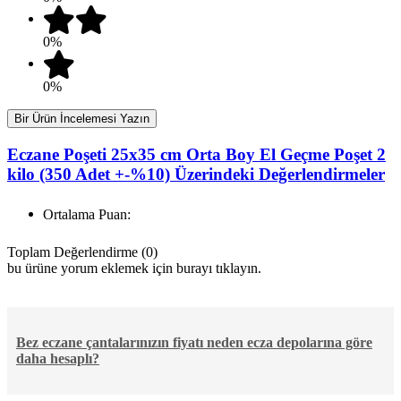
0%
0%
Bir Ürün İncelemesi Yazın
Eczane Poşeti 25x35 cm Orta Boy El Geçme Poşet 2
kilo (350 Adet +-%10) Üzerindeki Değerlendirmeler
Ortalama Puan:
Toplam Değerlendirme (0)
bu ürüne yorum eklemek için burayı tıklayın.
Bez eczane çantalarınızın fiyatı neden ecza depolarına göre
daha hesaplı?