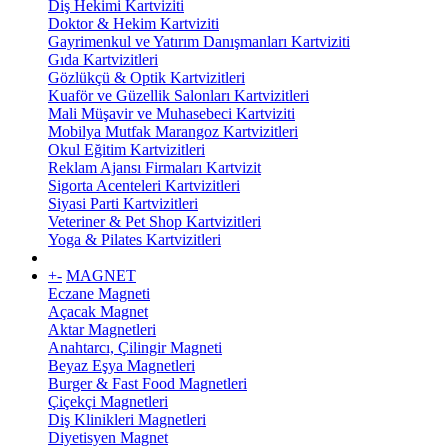
Diş Hekimi Kartviziti
Doktor & Hekim Kartviziti
Gayrimenkul ve Yatırım Danışmanları Kartviziti
Gıda Kartvizitleri
Gözlükçü & Optik Kartvizitleri
Kuaför ve Güzellik Salonları Kartvizitleri
Mali Müşavir ve Muhasebeci Kartviziti
Mobilya Mutfak Marangoz Kartvizitleri
Okul Eğitim Kartvizitleri
Reklam Ajansı Firmaları Kartvizit
Sigorta Acenteleri Kartvizitleri
Siyasi Parti Kartvizitleri
Veteriner & Pet Shop Kartvizitleri
Yoga & Pilates Kartvizitleri
+
-
MAGNET
Eczane Magneti
Açacak Magnet
Aktar Magnetleri
Anahtarcı, Çilingir Magneti
Beyaz Eşya Magnetleri
Burger & Fast Food Magnetleri
Çiçekçi Magnetleri
Diş Klinikleri Magnetleri
Diyetisyen Magnet