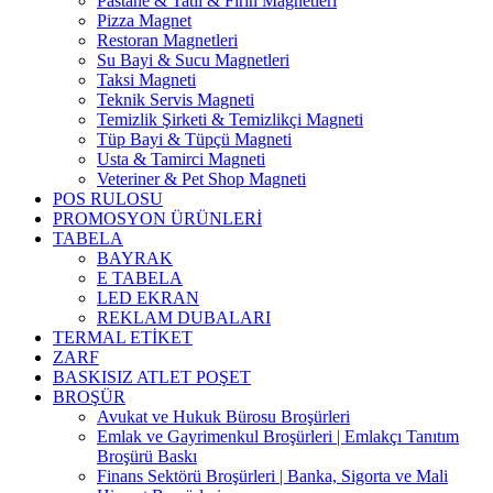
Pastane & Tatlı & Fırın Magnetleri
Pizza Magnet
Restoran Magnetleri
Su Bayi & Sucu Magnetleri
Taksi Magneti
Teknik Servis Magneti
Temizlik Şirketi & Temizlikçi Magneti
Tüp Bayi & Tüpçü Magneti
Usta & Tamirci Magneti
Veteriner & Pet Shop Magneti
POS RULOSU
PROMOSYON ÜRÜNLERİ
TABELA
BAYRAK
E TABELA
LED EKRAN
REKLAM DUBALARI
TERMAL ETİKET
ZARF
BASKISIZ ATLET POŞET
BROŞÜR
Avukat ve Hukuk Bürosu Broşürleri
Emlak ve Gayrimenkul Broşürleri | Emlakçı Tanıtım
Broşürü Baskı
Finans Sektörü Broşürleri | Banka, Sigorta ve Mali