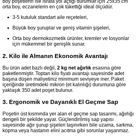
boy poşetlerin ise israfa yol açtığı durumlar için 25x35 cm
orta boy, eczanelerin en çok tükettiği ideal ölçüdür.
3-5 kutuluk standart aile reçeteleri,
Büyük boy şuruplar ve geniş vitamin şişeleri,
Orta boy dermokozmetik ürünler, kremler ve losyonlar
için mükemmel bir genişlik sunar.
2. Kilo ile Almanın Ekonomik Avantajı
Bu ürün adet bazlı değil,
2 kg net ağırlık
esasına göre
paketlenmiştir. Toptan kilo fiyatı avantajı sayesinde adet
başına düşen maliyetiniz minimum seviyeye iner. Paket
içeriğinde üretimdeki mikron (et kalınlığı) durumuna göre
yaklaşık 350 adet poşet bulunur.
3. Ergonomik ve Dayanıklı El Geçme Sap
Poşetin üst kısmında yer alan el geçme sap tasarımı, ağırlığı
dengeli bir şekilde yayar. Güçlendirilmiş sap yapısı
sayesinde ağır şurup şişeleri taşınırken bile uzama, sarkma,
kopma veya hastanın elini acıtma gibi sorunlar yaşanmaz.