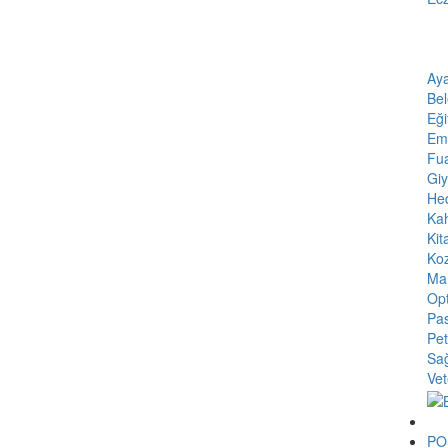
Aya
Bel
Eği
Eml
Fua
Giy
Hed
Ka
Kit
Koz
Mar
Opt
Pas
Pet
Sağ
Vet
PO