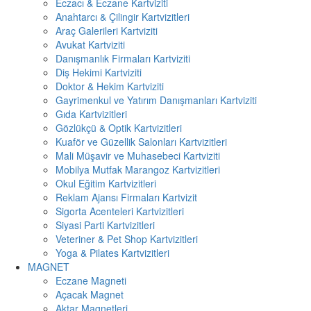
Eczacı & Eczane Kartviziti
Anahtarcı & Çilingir Kartvizitleri
Araç Galerileri Kartviziti
Avukat Kartviziti
Danışmanlık Firmaları Kartviziti
Diş Hekimi Kartviziti
Doktor & Hekim Kartviziti
Gayrimenkul ve Yatırım Danışmanları Kartviziti
Gıda Kartvizitleri
Gözlükçü & Optik Kartvizitleri
Kuaför ve Güzellik Salonları Kartvizitleri
Mali Müşavir ve Muhasebeci Kartviziti
Mobilya Mutfak Marangoz Kartvizitleri
Okul Eğitim Kartvizitleri
Reklam Ajansı Firmaları Kartvizit
Sigorta Acenteleri Kartvizitleri
Siyasi Parti Kartvizitleri
Veteriner & Pet Shop Kartvizitleri
Yoga & Pilates Kartvizitleri
MAGNET
Eczane Magneti
Açacak Magnet
Aktar Magnetleri