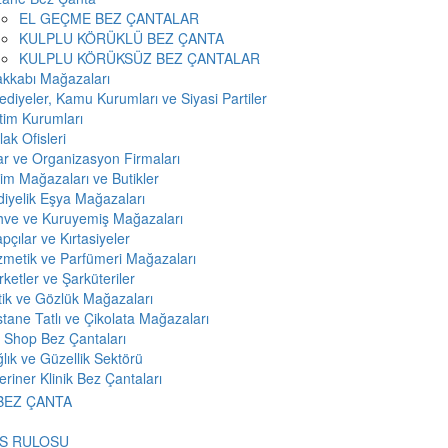
EL GEÇME BEZ ÇANTALAR
KULPLU KÖRÜKLÜ BEZ ÇANTA
KULPLU KÖRÜKSÜZ BEZ ÇANTALAR
kkabı Mağazaları
ediyeler, Kamu Kurumları ve Siyasi Partiler
tim Kurumları
ak Ofisleri
r ve Organizasyon Firmaları
im Mağazaları ve Butikler
iyelik Eşya Mağazaları
hve ve Kuruyemiş Mağazaları
apçılar ve Kırtasiyeler
metik ve Parfümeri Mağazaları
ketler ve Şarküteriler
ik ve Gözlük Mağazaları
tane Tatlı ve Çikolata Mağazaları
 Shop Bez Çantaları
lık ve Güzellik Sektörü
eriner Klinik Bez Çantaları
S RULOSU