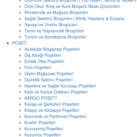
Otomotiv Sektörü Broşürleri | Oto Galeri, Servis & Yedek 
Özel Okul, Kreş ve Kurs Broşürü Baskı Çözümleri
Perakende ve Mağaza Broşürleri
Sağlık Sektörü Broşürleri | Klinik, Hastane & Eczane
Sanayi ve Üretim Broşürleri
Tarım ve Hayvancılık Broşürleri
Turizm ve Konaklama Broşürleri
POŞET
Ayakkabı Mağazası Poşetleri
Diş Kliniği Poşetleri
Emlak Ofisi Poşetleri
Fırın Poşetleri
Giyim Mağazası Poşetleri
Güzellik Salonu Poşetleri
Hastane ve Sağlık Kuruluşu Poşetleri
Kafe ve Kahve Dükkanı Poşetleri
KARGO POŞETİ
Kasap ve Şarküteri Poşetleri
Kitapçı ve Kırtasiye Poşetleri
Kozmetik ve Parfümeri Poşetleri
Kuaför Poşetleri
Kuruyemiş Poşetleri
Kuyumcu Poşetleri