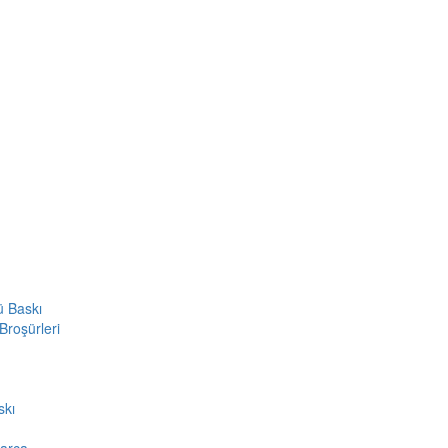
ü Baskı
Broşürleri
skı