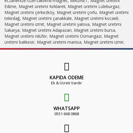
eczanenize-ozel-takvimli-magnet
,
MAGNET
,
Magnet üretimi
Edirne
,
Magnet üretimi Kırklareli
,
Magnet üretimi Lüleburgaz
,
Magnet üretimi çerkezköy
,
Magnet üretimi çorlu
,
Magnet üretimi
tekirdağ
,
Magnet üretimi çanakkale
,
Magnet üretimi kocaeli
,
Magnet üretimi izmit
,
Magnet üretimi yalova
,
Magnet üretimi
Sakarya
,
Magnet üretimi Adapazarı
,
Magnet üretimi bursa
,
Magnet üretimi nilüfer
,
Magnet üretimi Osmangazi
,
Magnet
üretimi balıkesir
,
Magnet üretimi manisa
,
Magnet üretimi izmir
,
KAPIDA ÖDEME
Ek & Ücreti Vardır
WHATSAPP
0551 668 0868