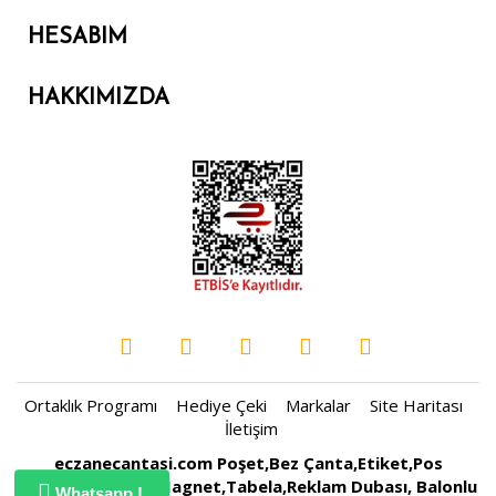
HESABIM
HAKKIMIZDA
Ortaklık Programı
Hediye Çeki
Markalar
Site Haritası
İletişim
eczanecantasi.com Poşet,Bez Çanta,Etiket,Pos
Rulosu,Kartvizit,Magnet,Tabela,Reklam Dubası, Balonlu
Whatsapp !