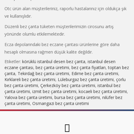
Otc ürün alan müşterileriniz, raporlu hastalarınız için oldukça şık
ve kullanışlıdır.
Düzenli bez çanta tüketen müşterilerimizin cirosunu artış
yönünde olumlu etkilemektedir.
Ecza depolarındaki bez eczane çantası ürünlerine göre daha
hesaplı olmasına rağmen düşük kalite değildir.
Etiketler:
körüklü istanbul desen bez çanta
,
istanbul desen
eczane çantası
,
bez çanta üretimi
,
bez çanta fiyatları
,
toptan bez
çanta
,
Tekirdağ bez çanta üretimi
,
Edirne bez çanta üretimi
,
Kırklareli bez çanta üretimi
,
Lüleburgaz bez çanta üretimi
,
çorlu
bez çanta üretimi
,
Çerkezköy bez çanta üretimi
,
istanbul bez
çanta üretimi
,
izmit bez çanta üretimi
,
kocaeli bez çanta üretimi
,
Yalova bez çanta üretimi
,
bursa bez çanta üretimi
,
nilüfer bez
çanta üretimi
,
Osmangazi bez çanta üretimi