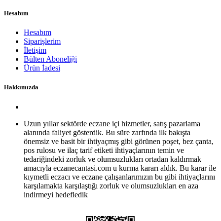
Hesabım
Hesabım
Siparişlerim
İletişim
Bülten Aboneliği
Ürün İadesi
Hakkımızda
Uzun yıllar sektörde eczane içi hizmetler, satış pazarlama
alanında faliyet gösterdik. Bu süre zarfında ilk bakışta
önemsiz ve basit bir ihtiyaçmış gibi görünen poşet, bez çanta,
pos rulosu ve ilaç tarif etiketi ihtiyaçlarının temin ve
tedariğindeki zorluk ve olumsuzlukları ortadan kaldırmak
amacıyla eczanecantasi.com u kurma kararı aldık. Bu karar ile
kıymetli eczacı ve eczane çalışanlarımızın bu gibi ihtiyaçlarını
karşılamakta karşılaştığı zorluk ve olumsuzlukları en aza
indirmeyi hedefledik