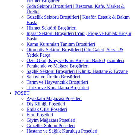
Hizmet Broşürleri
Gıda Sektörü Broşürleri | Restoran, Kafe, Market &
Üretici
Güzellik Sektörü Broşürleri | Kuaför, Estetik & Bakım
Baskı
Hizmet Sektörü Broşürleri
İnşaat Sektörü Broşürleri | Yapı, Proje ve Emlak Broşür
Baskı
Kamu Kurumları Tanıtım Broşürleri
Otomotiv Sektörü Broşürleri | Oto Galeri, Servis &
Yedek Parça
Özel Okul, Kreş ve Kurs Broşürü Baskı Çözümleri
Perakende ve Mağaza Broşürleri
Sağlık Sektörü Broşürleri | Klinik, Hastane & Eczane
Sanayi ve Üretim Broşürleri
Tarım ve Hayvancılık Broşürleri
Turizm ve Konaklama Broşürleri
POŞET
Ayakkabı Mağazası Poşetleri
Diş Kliniği Poşetleri
Emlak Ofisi Poşetleri
Fırın Poşetleri
Giyim Mağazası Poşetleri
Güzellik Salonu Poşetleri
Hastane ve Sağlık Kuruluşu Poşetleri