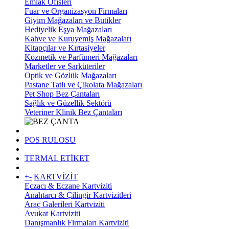
Emlak Ofisleri
Fuar ve Organizasyon Firmaları
Giyim Mağazaları ve Butikler
Hediyelik Eşya Mağazaları
Kahve ve Kuruyemiş Mağazaları
Kitapçılar ve Kırtasiyeler
Kozmetik ve Parfümeri Mağazaları
Marketler ve Şarküteriler
Optik ve Gözlük Mağazaları
Pastane Tatlı ve Çikolata Mağazaları
Pet Shop Bez Çantaları
Sağlık ve Güzellik Sektörü
Veteriner Klinik Bez Çantaları
POS RULOSU
TERMAL ETİKET
+
-
KARTVİZİT
Eczacı & Eczane Kartviziti
Anahtarcı & Çilingir Kartvizitleri
Araç Galerileri Kartviziti
Avukat Kartviziti
Danışmanlık Firmaları Kartviziti