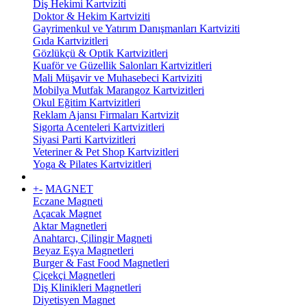
Diş Hekimi Kartviziti
Doktor & Hekim Kartviziti
Gayrimenkul ve Yatırım Danışmanları Kartviziti
Gıda Kartvizitleri
Gözlükçü & Optik Kartvizitleri
Kuaför ve Güzellik Salonları Kartvizitleri
Mali Müşavir ve Muhasebeci Kartviziti
Mobilya Mutfak Marangoz Kartvizitleri
Okul Eğitim Kartvizitleri
Reklam Ajansı Firmaları Kartvizit
Sigorta Acenteleri Kartvizitleri
Siyasi Parti Kartvizitleri
Veteriner & Pet Shop Kartvizitleri
Yoga & Pilates Kartvizitleri
+
-
MAGNET
Eczane Magneti
Açacak Magnet
Aktar Magnetleri
Anahtarcı, Çilingir Magneti
Beyaz Eşya Magnetleri
Burger & Fast Food Magnetleri
Çiçekçi Magnetleri
Diş Klinikleri Magnetleri
Diyetisyen Magnet