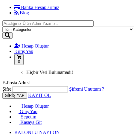
Banka Hesaplarımız
Blog
Hesap Oluştur
Giriş Yap
0
Hiçbir Veri Bulunamadı!
E-Posta Adresi
Şifre
Şifremi Unuttum ?
KAYIT OL
Hesap Oluştur
Giriş Yap
Sepetim
Kasaya Git
BALONLU NAYLON