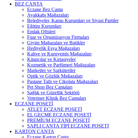
BEZ ÇANTA
Eczane Bez Çanta
Ayakkabı Mağazaları
Belediyeler, Kamu Kurumları ve Siyasi Partiler
Eğitim Kurumları
Emlak Ofisleri
Fuar ve Organizasyon Firmaları
Giyim Mağazaları ve Butikler
Hediyelik Eşya Mağazaları
Kahve ve Kuruyemiş Mağazaları
Kitapçılar ve Kırtasiyeler
Kozmetik ve Parfümeri Mağazaları
Marketler ve Şarküteriler
Optik ve Gözlük Mağazaları
Pastane Tatlı ve Çikolata Mağazaları
Pet Shop Bez Çantaları
Sağlık ve Güzellik Sektörü
Veteriner Klinik Bez Çantaları
ECZANE POŞETİ
ATLET ECZANE POŞETİ
EL GEÇME ECZANE POŞETİ
PREMİUM ECZANE POŞETİ
SAPLI ÇANTA TİPİ ECZANE POŞETİ
KARTON ÇANTA
Eczane Karton Çanta