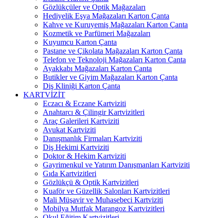
Gözlükçüler ve Optik Mağazaları
Hediyelik Eşya Mağazaları Karton Çanta
Kahve ve Kuruyemiş Mağazaları Karton Çanta
Kozmetik ve Parfümeri Mağazaları
Kuyumcu Karton Çanta
Pastane ve Çikolata Mağazaları Karton Çanta
Telefon ve Teknoloji Mağazaları Karton Çanta
Ayakkabı Mağazaları Karton Çanta
Butikler ve Giyim Mağazaları Karton Çanta
Diş Kliniği Karton Çanta
KARTVİZİT
Eczacı & Eczane Kartviziti
Anahtarcı & Çilingir Kartvizitleri
Araç Galerileri Kartviziti
Avukat Kartviziti
Danışmanlık Firmaları Kartviziti
Diş Hekimi Kartviziti
Doktor & Hekim Kartviziti
Gayrimenkul ve Yatırım Danışmanları Kartviziti
Gıda Kartvizitleri
Gözlükçü & Optik Kartvizitleri
Kuaför ve Güzellik Salonları Kartvizitleri
Mali Müşavir ve Muhasebeci Kartviziti
Mobilya Mutfak Marangoz Kartvizitleri
Okul Eğitim Kartvizitleri