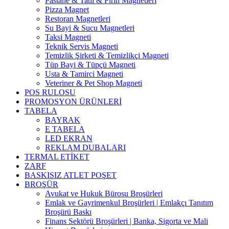
Pastane & Tatlı & Fırın Magnetleri
Pizza Magnet
Restoran Magnetleri
Su Bayi & Sucu Magnetleri
Taksi Magneti
Teknik Servis Magneti
Temizlik Şirketi & Temizlikçi Magneti
Tüp Bayi & Tüpçü Magneti
Usta & Tamirci Magneti
Veteriner & Pet Shop Magneti
POS RULOSU
PROMOSYON ÜRÜNLERİ
TABELA
BAYRAK
E TABELA
LED EKRAN
REKLAM DUBALARI
TERMAL ETİKET
ZARF
BASKISIZ ATLET POŞET
BROŞÜR
Avukat ve Hukuk Bürosu Broşürleri
Emlak ve Gayrimenkul Broşürleri | Emlakçı Tanıtım
Broşürü Baskı
Finans Sektörü Broşürleri | Banka, Sigorta ve Mali