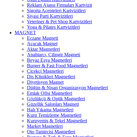
Reklam Ajansı Firmaları Kartvizit
Sigorta Acenteleri Kartvizitleri
Siyasi Parti Kartvizitleri
Veteriner & Pet Shop Kartvizitleri
Yoga & Pilates Kartvizitleri
MAGNET
Eczane Magneti
Açacak Magnet
Aktar Magnetleri
Anahtarcı, Çilingir Magneti
Beyaz Eşya Magnetleri
Burger & Fast Food Magnetleri
Çiçekçi Magnetleri
Diş Klinikleri Magnetleri
Diyetisyen Magnet
Düğün & Nişan Organizasyon Magnetleri
Emlak Ofisi Magnetleri
Gözlükçü & Optik Magnetleri
Güzellik Salonları Magneti
Halı Yıkama Magnetleri
Kuru Temizleme Magnetleri
Kuruyemiş & Tekel Magnetleri
Market Magnetleri
Oto Tamircisi Magnetleri